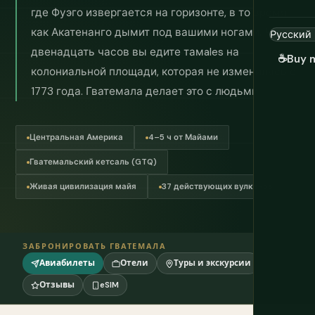
где Фуэго извергается на горизонте, в то время
как Акатенанго дымит под вашими ногами. Через
двенадцать часов вы едите тамales на
☕
Buy 
колониальной площади, которая не изменилась с
1773 года. Гватемала делает это с людьми.
Центральная Америка
4–5 ч от Майами
Гватемальский кетсаль (GTQ)
Живая цивилизация майя
37 действующих вулканов
ЗАБРОНИРОВАТЬ ГВАТЕМАЛА
Авиабилеты
Отели
Туры и экскурсии
Отзывы
eSIM