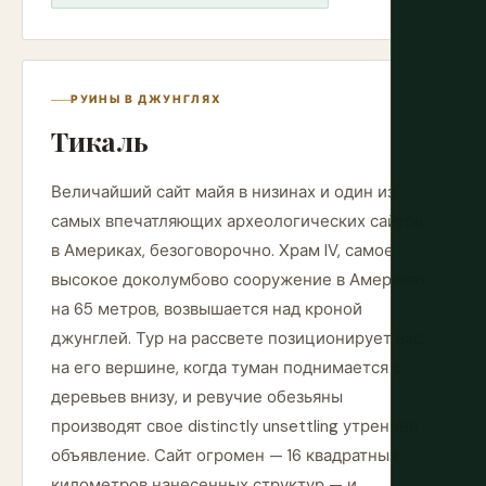
РУИНЫ В ДЖУНГЛЯХ
Тикаль
Величайший сайт майя в низинах и один из
самых впечатляющих археологических сайтов
в Америках, безоговорочно. Храм IV, самое
высокое доколумбово сооружение в Америках
на 65 метров, возвышается над кроной
джунглей. Тур на рассвете позиционирует вас
на его вершине, когда туман поднимается с
деревьев внизу, и ревучие обезьяны
производят свое distinctly unsettling утреннее
объявление. Сайт огромен — 16 квадратных
километров нанесенных структур — и