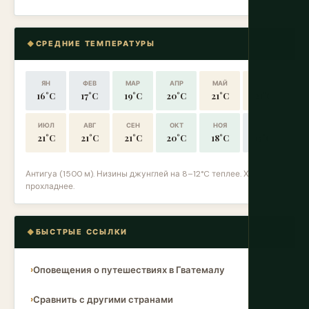
СРЕДНИЕ ТЕМПЕРАТУРЫ
ЯН
ФЕВ
МАР
АПР
МАЙ
ИЮН
16°C
17°C
19°C
20°C
21°C
21°C
ИЮЛ
АВГ
СЕН
ОКТ
НОЯ
ДЕК
21°C
21°C
21°C
20°C
18°C
17°C
Антигуа (1500 м). Низины джунглей на 8–12°C теплее. Хела
прохладнее.
БЫСТРЫЕ ССЫЛКИ
Оповещения о путешествиях в Гватемалу
Сравнить с другими странами