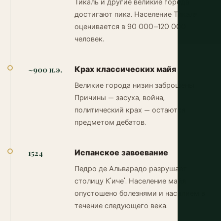
Тикаль и другие великие города
достигают пика. Население Тикаля
оценивается в 90 000–120 000
человек.
Крах классических майя
~900 н.э.
Великие города низин заброшены.
Причины — засуха, война,
политический крах — остаются
предметом дебатов.
Испанское завоевание
1524
Педро де Альварадо разрушает
столицу К'иче'. Население майя
опустошено болезнями и насилием в
течение следующего века.