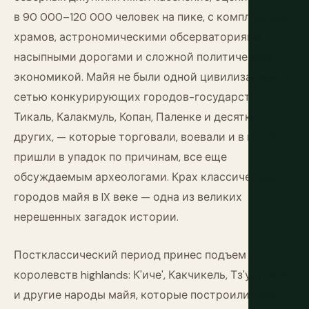
в 90 000–120 000 человек на пике, с комплексами
храмов, астрономическими обсерваториями,
насыпными дорогами и сложной политической
экономикой. Майя не были одной цивилизацией, а
сетью конкурирующих городов-государств —
Тикаль, Калакмуль, Копан, Паленке и десятки
других, — которые торговали, воевали и в итоге
пришли в упадок по причинам, все еще
обсуждаемым археологами. Крах классических
городов майя в IX веке — одна из великих
нерешенных загадок истории.
Постклассический период принес подъем
королевств highlands: К'иче', Какчикель, Тз'утухиль
и другие народы майя, которые построили свои