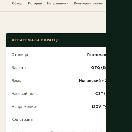
Обзор
История
Направления
Культура и этикет
Еда и напитк
ГВАТЕМАЛА ВКРАТЦЕ
Столица
Гватемала-Сити
Валюта
GTQ (Кетсаль)
Язык
Испанский + 22 майя
Часовой пояс
CST (UTC-6)
Напряжение
120V, Type A/B
Код страны
+502