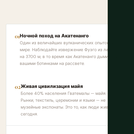
Ночной поход на Акатенанго
Один из величайших вулканических опытов в
мире. Наблюдайте извержение Фуэго из лагеря
на 3700 м, в то время как Акатенанго дымит под
вашими ботинками на рассвете.
Живая цивилизация майя
Более 40% населения Гватемалы — майя.
Рынки, текстиль, церемонии и языки — не
музейные экспонаты. Это то, как люди живут
сегодня.