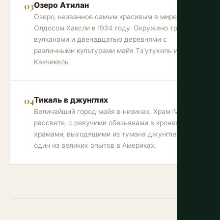
Озеро Атилан
Озеро, названное самым красивым в мире
Олдосом Хаксли в 1934 году. Окружено тремя
вулканами и двенадцатью деревнями с
различными культурами майя Тз'утухиль и
Какчикель.
Тикаль в джунглях
Величайший город майя в низинах. Храм IV на
рассвете, с ревучими обезьянами в кронах и
храмами, выходящими из тумана джунглей, —
один из великих опытов в Америках.