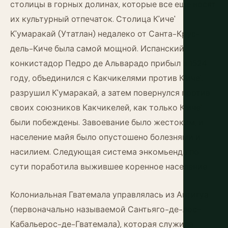
столицы в горных долинах, которые все еще носят
их культурный отпечаток. Столица К'иче'
К'умаракай (Утатлан) недалеко от Санта-Крус-
дель-Киче была самой мощной. Испанский
конкистадор Педро де Альварадо прибыл в 1524
году, объединился с Какчикелями против К'иче',
разрушил К'умаракай, а затем повернулся против
своих союзников Какчикелей, как только К'иче'
были побеждены. Завоевание было жестоким, и
население майя было опустошено болезнями и
насилием. Следующая система энкомьенда по
сути поработила выжившее коренное население.
Колониальная Гватемала управлялась из Антигуа
(первоначально называемой Сантьяго-де-лос-
Кабальерос-де-Гватемала), которая служила