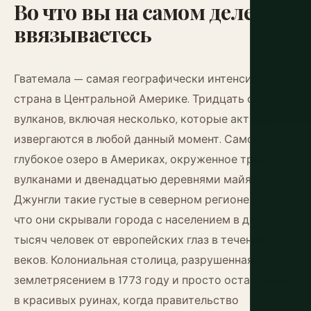
Во
что
вы
на
самом
деле
ввязываетесь
Гватемала — самая географически интенсивная
страна в Центральной Америке. Тридцать семь
вулканов, включая несколько, которые активно
извергаются в любой данный момент. Самое
глубокое озеро в Америках, окруженное тремя
вулканами и двенадцатью деревнями майя.
Джунгли такие густые в северном регионе Петен,
что они скрывали города с населением в двести
тысяч человек от европейских глаз в течение трех
веков. Колониальная столица, разрушенная
землетрясением в 1773 году и просто оставленная
в красивых руинах, когда правительство