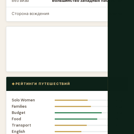
Без визы
Большинство западных паспортов
Сторона вождения
Правая
РЕЙТИНГИ ПУТЕШЕСТВИЙ
Solo Women
6.2
Families
6.8
Budget
8.8
Food
8.0
Transport
6.0
English
5.0