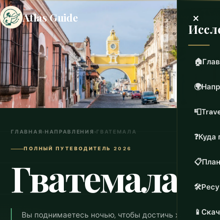
×
Atlas Guide
Иссл
🏠
Глав
🌍
Напр
📮
Trave
ГЛАВНАЯ
›
НАПРАВЛЕНИЯ
›
ГВАТЕМАЛА
❓
Куда 
ПОЛНЫЙ ПУТЕВОДИТЕЛЬ 2026
Гватемала
📋
План
🛠️
Рес
📱
Скач
Вы поднимаетесь ночью, чтобы достичь хребта,