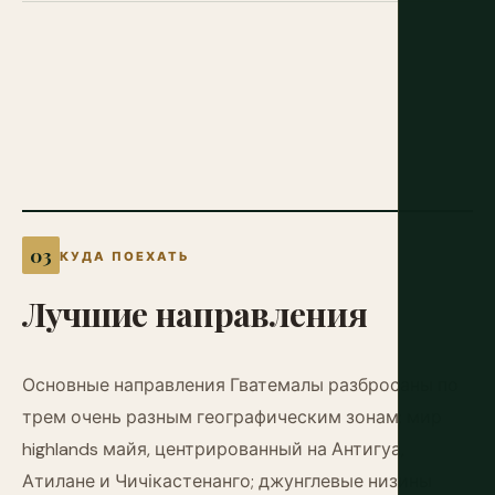
КУДА ПОЕХАТЬ
Лучшие
направления
Основные направления Гватемалы разбросаны по
трем очень разным географическим зонам: мир
highlands майя, центрированный на Антигуа,
Атилане и Чичікастенанго; джунглевые низины