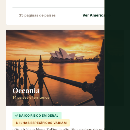
Ver Américas
→
35 páginas de países
Oceania
14 países e territórios
✅ BAIXO RISCO EM GERAL
💉 ILHAS ESPECÍFICAS VARIAM
Austrália e Nova Zelândia não têm vacinas de entrada
✅