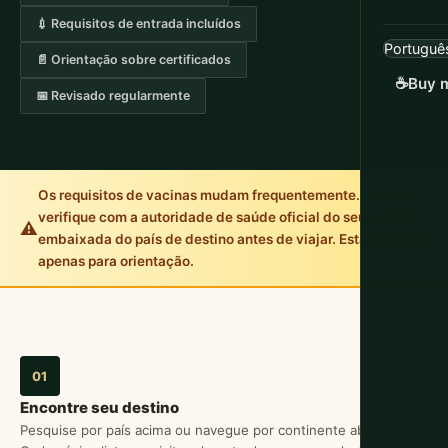
💉 Requisitos de entrada incluídos
📄 Orientação sobre certificados
☕
Buy m
📅 Revisado regularmente
Os requisitos de vacinas mudam frequentemente. Sempre
verifique com a autoridade de saúde oficial do seu país e a
⚠️
embaixada do país de destino antes de viajar. Esta página é
apenas para orientação.
01
Encontre seu destino
Pesquise por país acima ou navegue por continente abaixo.