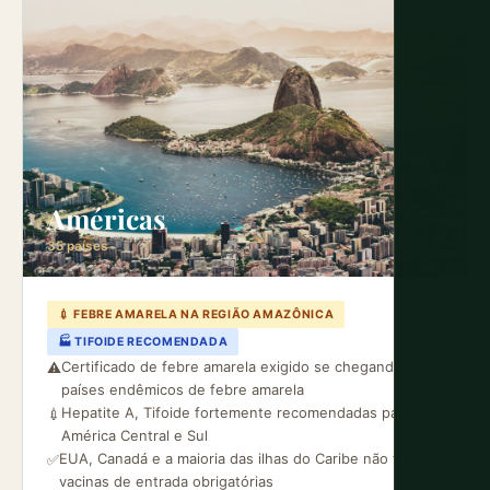
Américas
35 países
💉 FEBRE AMARELA NA REGIÃO AMAZÔNICA
🏭 TIFOIDE RECOMENDADA
Certificado de febre amarela exigido se chegando de
⚠️
países endêmicos de febre amarela
Hepatite A, Tifoide fortemente recomendadas para
💉
América Central e Sul
EUA, Canadá e a maioria das ilhas do Caribe não têm
✅
vacinas de entrada obrigatórias