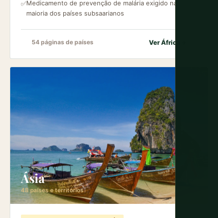
Medicamento de prevenção de malária exigido na
✅
maioria dos países subsaarianos
Ver África
→
54 páginas de países
Ásia
48 países e territórios