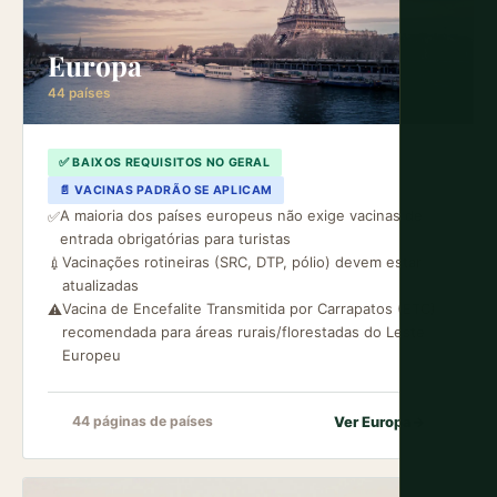
Europa
44 países
✅ BAIXOS REQUISITOS NO GERAL
📄 VACINAS PADRÃO SE APLICAM
A maioria dos países europeus não exige vacinas de
✅
entrada obrigatórias para turistas
Vacinações rotineiras (SRC, DTP, pólio) devem estar
💉
atualizadas
Vacina de Encefalite Transmitida por Carrapatos (ETC)
⚠️
recomendada para áreas rurais/florestadas do Leste
Europeu
Ver Europa
→
44 páginas de países