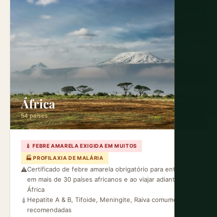
África
54 países
💉 FEBRE AMARELA EXIGIDA EM MUITOS
🏭 PROFILAXIA DE MALÁRIA
Certificado de febre amarela obrigatório para entrada
⚠️
em mais de 30 países africanos e ao viajar adiante da
África
Hepatite A & B, Tifoide, Meningite, Raiva comumente
💉
recomendadas