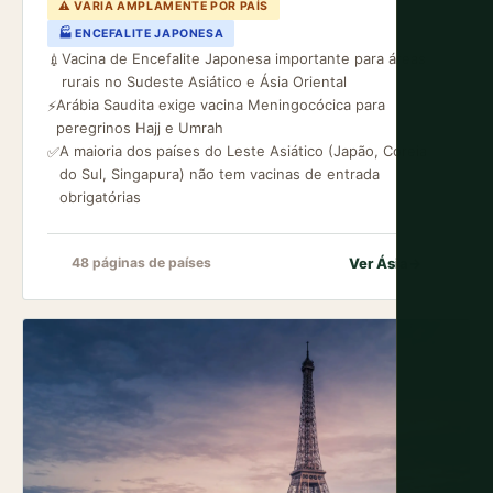
⚠ VARIA AMPLAMENTE POR PAÍS
🏭 ENCEFALITE JAPONESA
Vacina de Encefalite Japonesa importante para áreas
💉
rurais no Sudeste Asiático e Ásia Oriental
Arábia Saudita exige vacina Meningocócica para
⚡
peregrinos Hajj e Umrah
A maioria dos países do Leste Asiático (Japão, Coreia
✅
do Sul, Singapura) não tem vacinas de entrada
obrigatórias
Ver Ásia
→
48 páginas de países