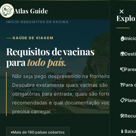
×
Atlas Guide
Explo
INÍCIO
›
REQUISITOS DE VACINA
🏠
Iníci
SAÚDE DE VIAGEM
Requisitos de vacinas
🌍
Dest
para
todo país.
📮
Pare
Não seja pego desprevenido na fronteira.
Descubra exatamente quais vacinas são
❓
Para 
obrigatórias para entrada, quais são fortemente
📋
Plan
recomendadas e qual documentação você
precisa carregar.
🛠️
Recu
📱
Baixa
Mais de 190 países cobertos