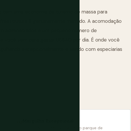
 não tem uma economia de turismo de massa para
e infraestrutura é genuinamente mantido. A acomodação
bem administrados e um pequeno número de
nde você vem para gastar US$40 por dia. É onde você
ulhando excepcionalmente e saindo com especiarias
Mergulho Excepcional
O naufrágio Bianca C (183m), o parque de