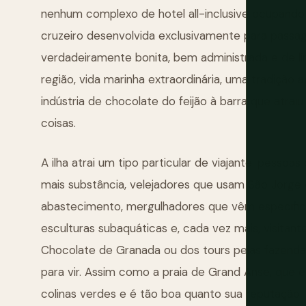
nenhum complexo de hotel all-inclusive ocupando
cruzeiro desenvolvida exclusivamente para passag
verdadeiramente bonita, bem administrada e de lí
região, vida marinha extraordinária, uma tradição
indústria de chocolate do feijão à barra que atr
coisas.
A ilha atrai um tipo particular de viajante: pesso
mais substância, velejadores que usam São Jorg
abastecimento, mergulhadores que vêm especific
esculturas subaquáticas e, cada vez mais, visitan
Chocolate de Granada ou dos tours pelas fazenda
para vir. Assim como a praia de Grand Anse, que 
colinas verdes e é tão boa quanto sua reputação.