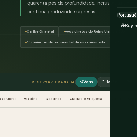
quarenta pés de profundidade, incrustadas de cora
continua produzindo surpresas.
☕
Buy 
Caribe Oriental
Voos diretos do Reino Unido e EUA
2º maior produtor mundial de noz-moscada
Maior mergu
Voos
Hotéis
Pas
RESERVAR GRANADA
são Geral
História
Destinos
Cultura e Etiqueta
Comida e Bebi