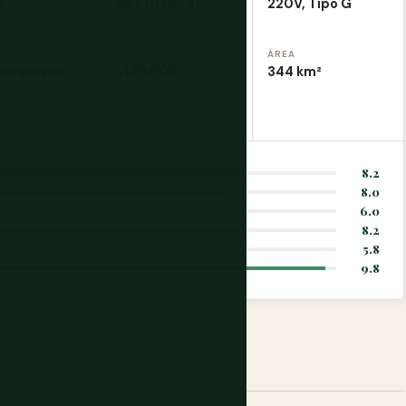
s
AST (UTC-4)
220V, Tipo G
ÃO
POPULAÇÃO
ÁREA
 esquerdo
~120.000
344 km²
8.2
8.0
6.0
8.2
5.8
9.8