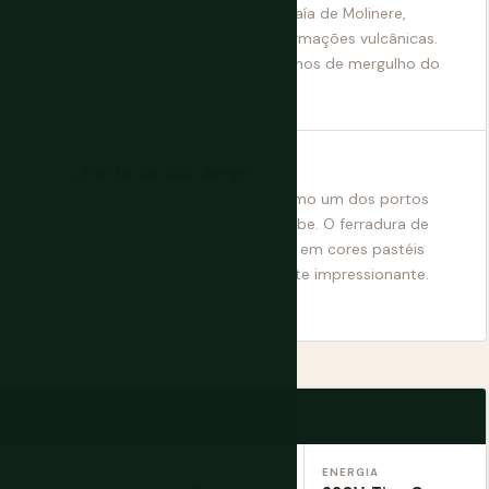
esculturas subaquáticas na Baía de Molinere,
mergulhos em paredões e formações vulcânicas.
Um dos cinco melhores destinos de mergulho do
Caribe.
Porto de São Jorge
Consistentemente citado como um dos portos
naturais mais bonitos do Caribe. O ferradura de
edifícios coloniais georgianos em cores pastéis
acima da água é genuinamente impressionante.
A
FUSO HORÁRIO
ENERGIA