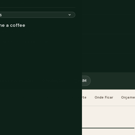
l. Granada é a ilha que
me a coffee
Dólar do Caribe Oriental (XCD)
lho em naufrágio do Caribe
seios e Atividades
Avaliações
eSIM
da
Quando Ir
Planejamento
Transporte
Onde Ficar
Orçame