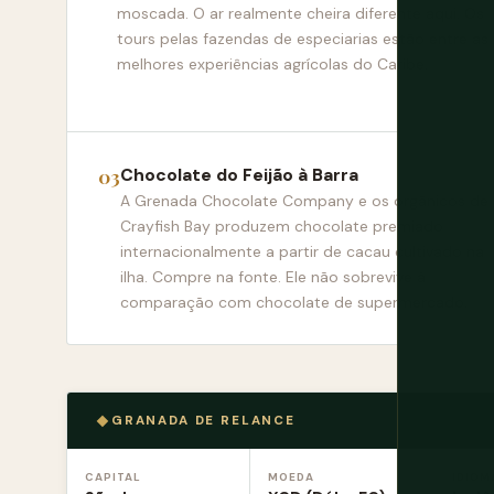
moscada. O ar realmente cheira diferente aqui. Os
tours pelas fazendas de especiarias estão entre as
melhores experiências agrícolas do Caribe.
Chocolate do Feijão à Barra
A Grenada Chocolate Company e os orgânicos de
Crayfish Bay produzem chocolate premiado
internacionalmente a partir de cacau cultivado na
ilha. Compre na fonte. Ele não sobrevive à
comparação com chocolate de supermercado.
GRANADA DE RELANCE
CAPITAL
MOEDA
IDIOM