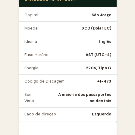
GRANADA DE RELANCE
Capital
São Jorge
Moeda
XCD (Dólar EC)
Idioma
Inglês
Fuso Horário
AST (UTC-4)
Energia
220V, Tipo G
Código de Discagem
+1-473
Sem
A maioria dos passaportes
Visto
ocidentais
Lado de direção
Esquerdo