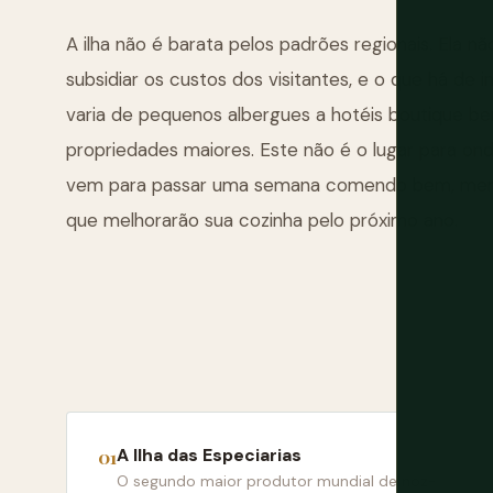
A ilha não é barata pelos padrões regionais. Ela
subsidiar os custos dos visitantes, e o que há d
varia de pequenos albergues a hotéis boutique 
propriedades maiores. Este não é o lugar para o
vem para passar uma semana comendo bem, merg
que melhorarão sua cozinha pelo próximo ano.
A Ilha das Especiarias
O segundo maior produtor mundial de noz-