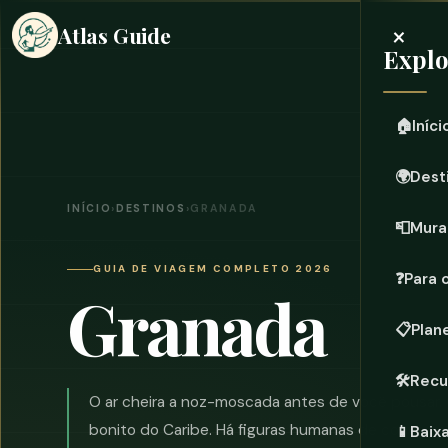
×
Atlas Guide
Expl
🏠
Iníci
🌍
Dest
INÍCIO
›
DESTINOS
›
GRANADA
📮
Mura
GUIA DE VIAGEM COMPLETO 2026
❓
Para 
Granada
📋
Plan
🛠️
Recu
O ar cheira a noz-moscada antes de você pousar. 
bonito do Caribe. Há figuras humanas de concreto
📱
Baix