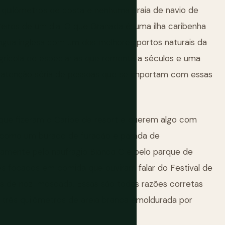
 quilômetros de costa e nenhuma praia de navio de
eiros de um dia. O que Granada é: uma ilha caribenha
ngua inglesa com um dos melhores portos naturais da
 agrícola de especiarias que remonta a séculos e uma
aiu atenção séria de pessoas que se importam com essas
as que fizeram o Caribe de resort e querem algo com
e como um buraco de furacão e parada de
amente pelo naufrágio Bianca C e pelo parque de
tes focados em comida que ouviram falar do Festival de
s de noz-moscada. Essas são todas razões corretas
é três quilômetros de areia branca emoldurada por