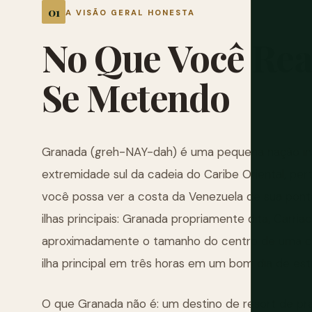
A VISÃO GERAL HONESTA
No
Que
Você
Rea
Se
Metendo
Granada (greh-NAY-dah) é uma pequena nação ins
extremidade sul da cadeia do Caribe Oriental, per
você possa ver a costa da Venezuela de sua pont
ilhas principais: Granada propriamente dita, Carri
aproximadamente o tamanho do centro de uma cid
ilha principal em três horas em um bom dia de est
O que Granada não é: um destino de resort de pra