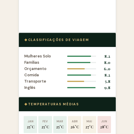
CLASSIFICAÇÕES DE VIAGEM
Mulheres Solo
8.2
Famílias
8.0
Orçamento
6.0
Comida
8.2
Transporte
5.8
Inglês
9.8
TEMPERATURAS MÉDIAS
JAN
FEV
MAR
ABR
MAI
JUN
25°C
25°C
25°C
26°C
27°C
28°C