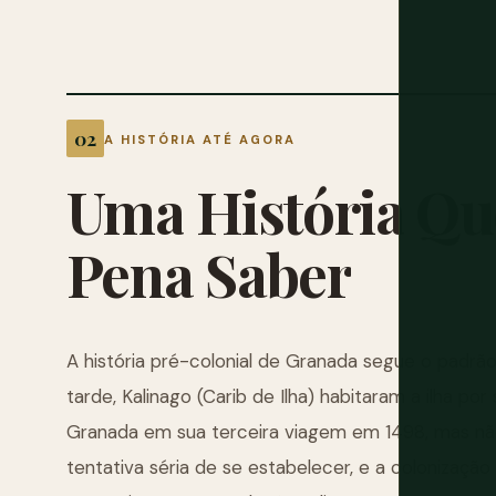
A HISTÓRIA ATÉ AGORA
Uma
História
Qu
Pena
Saber
A história pré-colonial de Granada segue o padrã
tarde, Kalinago (Carib de Ilha) habitaram a ilha p
Granada em sua terceira viagem em 1498, mas n
tentativa séria de se estabelecer, e a colonizaç