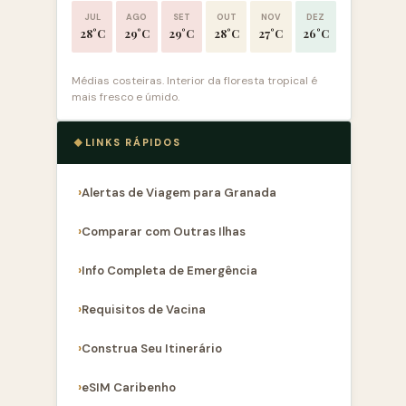
JUL
AGO
SET
OUT
NOV
DEZ
28°C
29°C
29°C
28°C
27°C
26°C
Médias costeiras. Interior da floresta tropical é
mais fresco e úmido.
LINKS RÁPIDOS
Alertas de Viagem para Granada
Comparar com Outras Ilhas
Info Completa de Emergência
Requisitos de Vacina
Construa Seu Itinerário
eSIM Caribenho