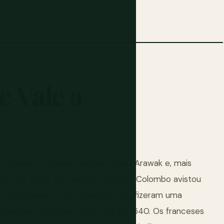
e
Vale
a
o comum ao Caribe Oriental: povos Arawak e, mais
or séculos antes do contato europeu. Colombo avistou
ão desembarcou. Os espanhóis não fizeram uma
ão francesa começou na década de 1640. Os franceses