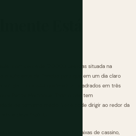
lmente
Está
ular com cerca de 120.000 pessoas situada na
to o suficiente de Trinidad para que em um dia claro
a sul. Ela cobre 344 quilômetros quadrados em três
acou e Petite Martinique. Todo o país tem
ade de tamanho médio. Você pode dirigir ao redor da
rada, e deve fazê-lo.
ia de mercado de massa. Não há faixas de cassino,