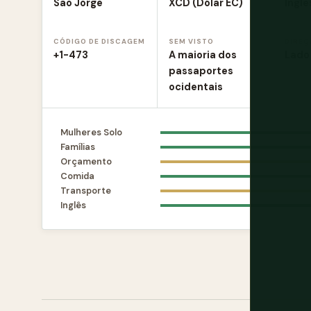
São Jorge
XCD (Dólar EC)
Inglê
CÓDIGO DE DISCAGEM
SEM VISTO
DIREÇ
+1-473
A maioria dos
Lado
passaportes
ocidentais
Mulheres Solo
Famílias
Orçamento
Comida
Transporte
Inglês