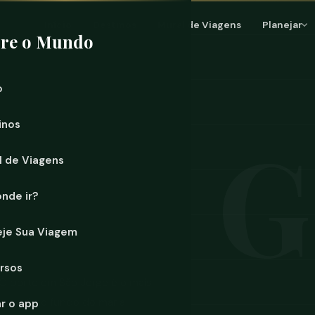
Início
Destinos
Mural de Viagens
Planejar
ore o Mundo
o
inos
l de Viagens
onde ir?
eje Sua Viagem
rsos
O porto em São Jorge é o mais
 de pé no fundo do mar a
ar o app