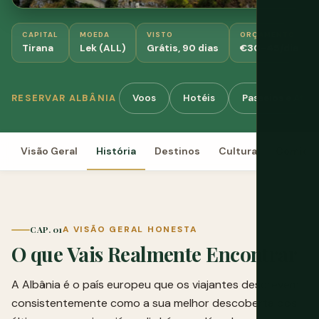
CAPITAL
MOEDA
VISTO
ORÇAMENTO
Tirana
Lek (ALL)
Grátis, 90 dias
€30-45/dia
Voos
Hotéis
Passeios e Ativ
RESERVAR ALBÂNIA
Visão Geral
História
Destinos
Cultura
Comida
CAP. 01
A VISÃO GERAL HONESTA
O que Vais Realmente Encontrar
A Albânia é o país europeu que os viajantes descrevem
consistentemente como a sua melhor descoberta dos