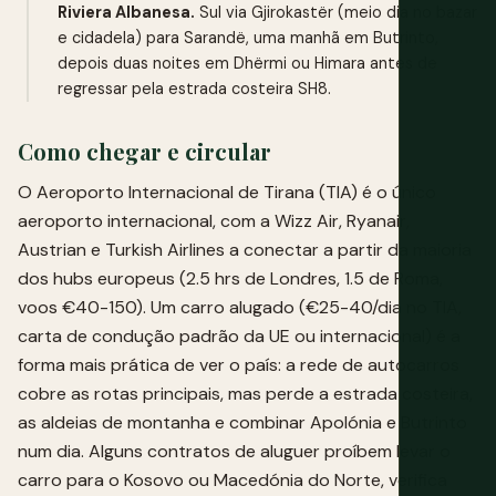
Riviera Albanesa.
Sul via Gjirokastër (meio dia no bazar
e cidadela) para Sarandë, uma manhã em Butrinto,
depois duas noites em Dhërmi ou Himara antes de
regressar pela estrada costeira SH8.
Como chegar e circular
O Aeroporto Internacional de Tirana (TIA) é o único
aeroporto internacional, com a Wizz Air, Ryanair,
Austrian e Turkish Airlines a conectar a partir da maioria
dos hubs europeus (2.5 hrs de Londres, 1.5 de Roma,
voos €40-150). Um carro alugado (€25-40/dia no TIA,
carta de condução padrão da UE ou internacional) é a
forma mais prática de ver o país: a rede de autocarros
cobre as rotas principais, mas perde a estrada costeira,
as aldeias de montanha e combinar Apolónia e Butrinto
num dia. Alguns contratos de aluguer proíbem levar o
carro para o Kosovo ou Macedónia do Norte, verifica