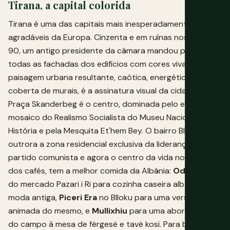
Tirana, a capital colorida
Tirana é uma das capitais mais inesperadamente
agradáveis da Europa. Cinzenta e em ruínas nos anos
90, um antigo presidente da câmara mandou pintar
todas as fachadas dos edifícios com cores vivas, e a
paisagem urbana resultante, caótica, energética e
coberta de murais, é a assinatura visual da cidade. A
Praça Skanderbeg é o centro, dominada pelo enorme
mosaico do Realismo Socialista do Museu Nacional de
História e pela Mesquita Et'hem Bey. O bairro Blloku,
outrora a zona residencial exclusiva da liderança do
partido comunista e agora o centro da vida noturna e
dos cafés, tem a melhor comida da Albânia:
Oda
perto
do mercado Pazari i Ri para cozinha caseira albanesa à
moda antiga,
Piceri Era
no Blloku para uma versão mais
animada do mesmo, e
Mullixhiu
para uma abordagem
do campo à mesa de fërgesë e tavë kosi. Para beber,