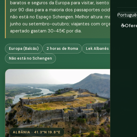
baratos e seguros da Europa para visitar, isento de visto
por 90 dias para a maioria dos passaportes ocidentais, e
não está no Espaço Schengen. Melhor altura: maio-
junho ou setembro-outubro; viajantes com orçamento
☕
Ofer
apertado gastam 30-45€ por dia.
Europa (Balcãs)
2 horas de Roma
Lek Albanês (ALL)
Não está no Schengen
ALBÂNIA · 41.3°N 19.8°E