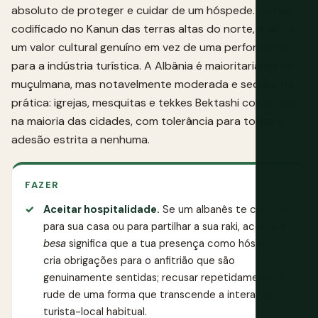
absoluto de proteger e cuidar de um hóspede. Antigo,
codificado no Kanun das terras altas do norte, e ainda
um valor cultural genuíno em vez de uma performance
para a indústria turística. A Albânia é maioritariamente
muçulmana, mas notavelmente moderada e secular na
prática: igrejas, mesquitas e tekkes Bektashi coexistem
na maioria das cidades, com tolerância para todas e
adesão estrita a nenhuma.
FAZER
Aceitar hospitalidade.
Se um albanês te convidar
para sua casa ou para partilhar a sua raki, aceita. A
besa
significa que a tua presença como hóspede
cria obrigações para o anfitrião que são
genuinamente sentidas; recusar repetidamente é
rude de uma forma que transcende a interação
turista-local habitual.