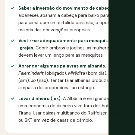
Saber a inversão do movimento de cabeça.
Os
albaneses abanam a cabeça para baixo para sim e
para cima com um estalido para não, o oposto da
maioria das convenções europeias.
Vestir-se adequadamente para mesquitas e
igrejas.
Cobrir ombros e joelhos; as mulheres
devem levar um lenço para as mesquitas.
Aprender algumas palavras em albanês.
Faleminderit
(obrigado),
Mirëdita
(bom dia),
Po
(sim),
Jo
(não). Tentar falar albanês produz uma
simpatia desproporcional ao esforço.
Levar dinheiro (lek).
A Albânia é em grande parte
uma economia de dinheiro vivo fora dos hotéis de
Tirana. Usar caixas multibanco do Raiffeisen Bank
ou BKT em vez de casas de câmbio.