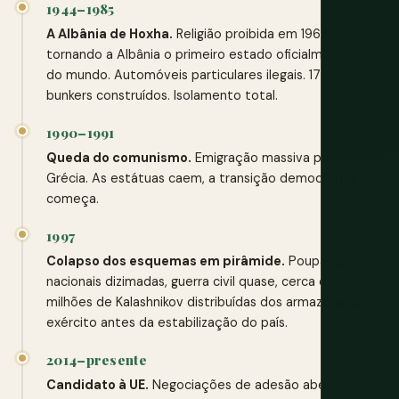
1944–1985
A Albânia de Hoxha.
Religião proibida em 1967,
tornando a Albânia o primeiro estado oficialmente ateu
do mundo. Automóveis particulares ilegais. 173.000
bunkers construídos. Isolamento total.
1990–1991
Queda do comunismo.
Emigração massiva para Itália e
Grécia. As estátuas caem, a transição democrática
começa.
1997
Colapso dos esquemas em pirâmide.
Poupanças
nacionais dizimadas, guerra civil quase, cerca de 1,5
milhões de Kalashnikov distribuídas dos armazéns do
exército antes da estabilização do país.
2014–presente
Candidato à UE.
Negociações de adesão abertas,