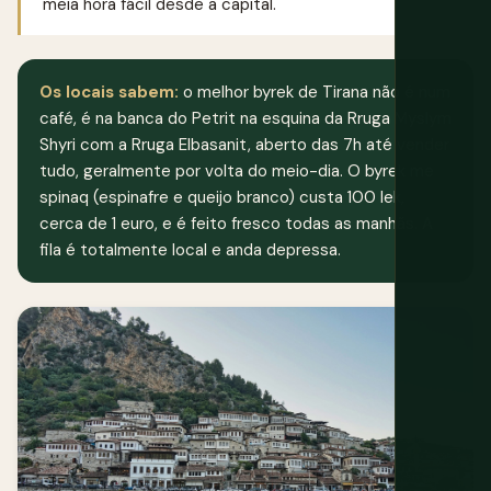
meia hora fácil desde a capital.
Os locais sabem:
o melhor byrek de Tirana não é num
café, é na banca do Petrit na esquina da Rruga Myslym
Shyri com a Rruga Elbasanit, aberto das 7h até vender
tudo, geralmente por volta do meio-dia. O byrek me
spinaq (espinafre e queijo branco) custa 100 lek,
cerca de 1 euro, e é feito fresco todas as manhãs. A
fila é totalmente local e anda depressa.