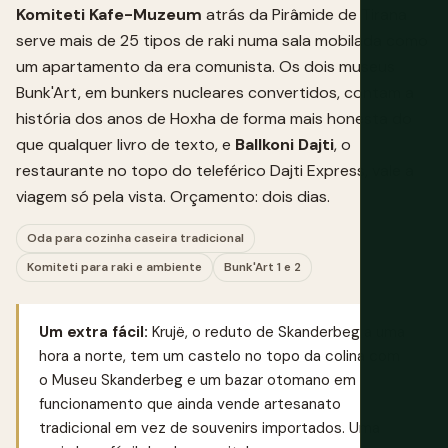
Komiteti Kafe-Muzeum
atrás da Pirâmide de Tirana
serve mais de 25 tipos de raki numa sala mobilada como
um apartamento da era comunista. Os dois museus
Bunk'Art, em bunkers nucleares convertidos, contam a
história dos anos de Hoxha de forma mais honesta do
que qualquer livro de texto, e
Ballkoni Dajti
, o
restaurante no topo do teleférico Dajti Express, vale a
viagem só pela vista. Orçamento: dois dias.
Oda para cozinha caseira tradicional
Komiteti para raki e ambiente
Bunk'Art 1 e 2
Um extra fácil:
Krujë, o reduto de Skanderbeg a uma
hora a norte, tem um castelo no topo da colina com
o Museu Skanderbeg e um bazar otomano em
funcionamento que ainda vende artesanato
tradicional em vez de souvenirs importados. Uma