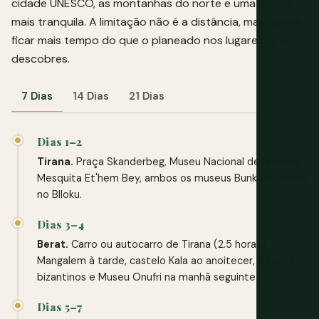
cidade UNESCO, as montanhas do norte e uma Riviera
mais tranquila. A limitação não é a distância, mas querer
ficar mais tempo do que o planeado nos lugares que
descobres.
7 Dias
14 Dias
21 Dias
Dias 1–2
Tirana.
Praça Skanderbeg, Museu Nacional de História,
Mesquita Et'hem Bey, ambos os museus Bunk'Art, jantar
no Blloku.
Dias 3–4
Berat.
Carro ou autocarro de Tirana (2.5 horas).
Mangalem à tarde, castelo Kala ao anoitecer, frescos
bizantinos e Museu Onufri na manhã seguinte.
Dias 5–7