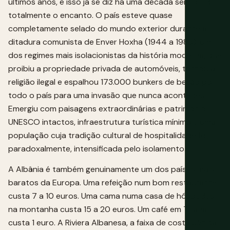
últimos anos, e isso já se diz há uma década sem perder
totalmente o encanto. O país esteve quase
completamente selado do mundo exterior durante a
ditadura comunista de Enver Hoxha (1944 a 1985), um
dos regimes mais isolacionistas da história moderna, que
proibiu a propriedade privada de automóveis, tornou a
religião ilegal e espalhou 173.000 bunkers de betão por
todo o país para uma invasão que nunca aconteceu.
Emergiu com paisagens extraordinárias e património
UNESCO intactos, infraestrutura turística mínima e uma
população cuja tradição cultural de hospitalidade foi,
paradoxalmente, intensificada pelo isolamento.
A Albânia é também genuinamente um dos países mais
baratos da Europa. Uma refeição num bom restaurante
custa 7 a 10 euros. Uma cama numa casa de hóspedes
na montanha custa 15 a 20 euros. Um café em Tirana
custa 1 euro. A Riviera Albanesa, a faixa de costa Jónica