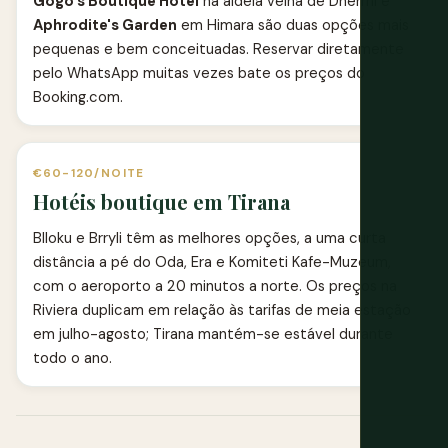
Gogo's Boutique Hotel
na aldeia velha de Dhërmi e
Aphrodite's Garden
em Himara são duas opções mais
pequenas e bem conceituadas. Reservar diretamente
pelo WhatsApp muitas vezes bate os preços do
Booking.com.
€60-120/NOITE
Hotéis boutique em Tirana
Blloku e Brryli têm as melhores opções, a uma curta
distância a pé do Oda, Era e Komiteti Kafe-Muzeum,
com o aeroporto a 20 minutos a norte. Os preços na
Riviera duplicam em relação às tarifas de meia estação
em julho-agosto; Tirana mantém-se estável durante
todo o ano.