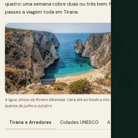
quatro; uma semana cobre duas ou três bem. Não
passes a viagem toda em Tirana.
A água Jónica da Riviera Albanesa: clara até ao fundo a oito metros,
quente de junho a outubro.
Tirana e Arredores
Cidades UNESCO
A Riviera
M