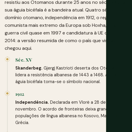
resistiu aos Otomanos durante 25 anos no século XV; a
sua águia bicéfala é a bandeira atual. Quatro séculos de
domínio otomano, independência em 1912, o regime
comunista mais extremo da Europa sob Hoxha, uma
guerra civil quase em 1997 e candidatura à UE desde
2014: a versão resumida de como o país que visitas
chegou aqui.
Séc. XV
Skanderbeg.
Gjergj Kastrioti deserta dos Otomanos e
lidera a resistência albanesa de 1443 a 1468. A sua
águia bicéfala torna-se o símbolo nacional.
1912
Independência.
Declarada em Vlorë a 28 de
novembro. O acordo de fronteiras deixa grandes
populações de língua albanesa no Kosovo, Macedónia e
Grécia.