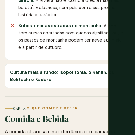
Grécia.
A Riviera não é "como a Grécia mas mais
barata". É albanesa, num país com a sua própria
história e carácter.
Subestimar as estradas de montanha.
A SH8
tem curvas apertadas com quedas significativas, e
os passos de montanha podem ter neve até maio
e a partir de outubro.
Cultura mais a fundo: isopolifonia, o Kanun, os
Bektashi e Kadare
CAP. 05
O QUE COMER E BEBER
Comida e Bebida
A comida albanesa é mediterrânica com camadas