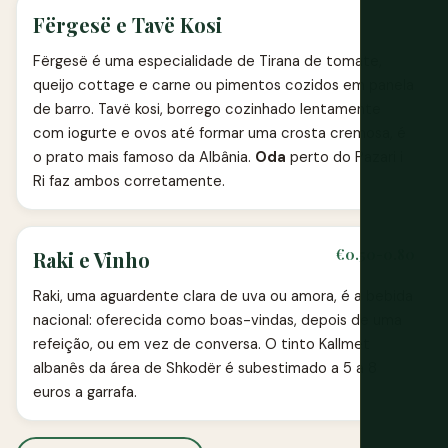
Fërgesë e Tavë Kosi
Fërgesë é uma especialidade de Tirana de tomate,
queijo cottage e carne ou pimentos cozidos em panela
de barro. Tavë kosi, borrego cozinhado lentamente
com iogurte e ovos até formar uma crosta cremosa, é
o prato mais famoso da Albânia.
Oda
perto do Pazari i
Ri faz ambos corretamente.
€0.50-0.80
Raki e Vinho
Raki, uma aguardente clara de uva ou amora, é a bebida
nacional: oferecida como boas-vindas, depois de uma
refeição, ou em vez de conversa. O tinto Kallmet
albanês da área de Shkodër é subestimado a 5 a 8
euros a garrafa.