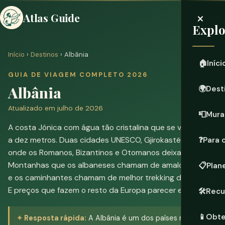
×
Atlas Guide
Expl
Início
›
Destinos
› Albânia
🏠
Iníci
GUIA DE VIAGEM COMPLETO 2026
Albânia
🌍
Dest
Atualizado em julho de 2026
📮
Mura
A costa Jónica com água tão cristalina que se vê o fundo
a dez metros. Duas cidades UNESCO, Gjirokastër e Berat,
❓
Para 
onde os Romanos, Bizantinos e Otomanos deixaram algo.
Montanhas que os albaneses chamam de amaldiçoadas
📋
Plan
e os caminhantes chamam de melhor trekking dos Balcãs.
E preços que fazem o resto da Europa parecer extorsão.
🛠️
Recu
📱
Obte
Resposta rápida:
A Albânia é um dos países mais