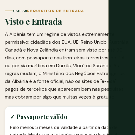
CAP. 08
REQUISITOS DE ENTRADA
Visto e Entrada
A Albânia tem um regime de vistos extremamente
permissivo: cidadãos dos EUA, UE, Reino Unido, Austrália,
Canadá e Nova Zelândia entram sem visto por até 90
dias, com passaporte nas fronteiras terrestres, no TIA,
ou por via marítima em Durrës, Vlorë ou Sarandë. As
regras mudam; o
Ministério dos Negócios Estrangeiros
da Albânia
é a fonte oficial, não os sites de "e-visa"
pagos de terceiros que aparecem bem nas pesquisas
mas cobram por algo que muitas vezes é gratuito.
✓ Passaporte válido
Pelo menos 3 meses de validade a partir da data de
entrada. Manter uma fotocópia separada do original.