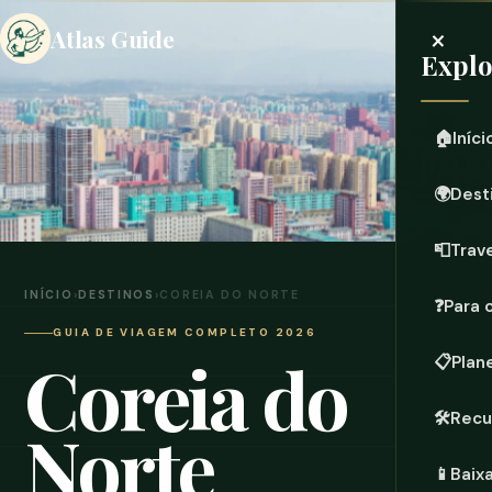
×
Atlas Guide
Expl
🏠
Iníci
🌍
Dest
📮
Trave
INÍCIO
›
DESTINOS
›
COREIA DO NORTE
❓
Para 
GUIA DE VIAGEM COMPLETO 2026
Coreia do
📋
Plan
🛠️
Recu
Norte
📱
Baix