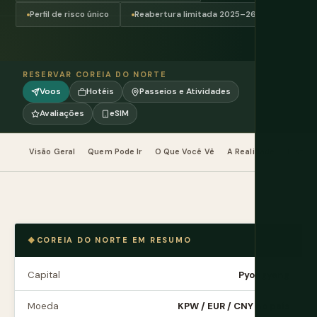
Perfil de risco único
Reabertura limitada 2025–26
RESERVAR COREIA DO NORTE
Voos
Hotéis
Passeios e Atividades
Avaliações
eSIM
Visão Geral
Quem Pode Ir
O Que Você Vê
A Realidade
Históri
COREIA DO NORTE EM RESUMO
Capital
Pyongyang
Moeda
KPW / EUR / CNY no país