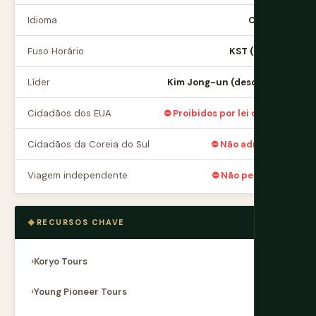
Idioma
Coreano
Fuso Horário
KST (UTC+9)
Líder
Kim Jong-un (desde 2011)
Cidadãos dos EUA
⛔ Proibidos por lei dos EUA
Cidadãos da Coreia do Sul
⛔ Não admitidos
Viagem independente
⛔ Não permitida
RECURSOS CHAVE
Koryo Tours
Young Pioneer Tours