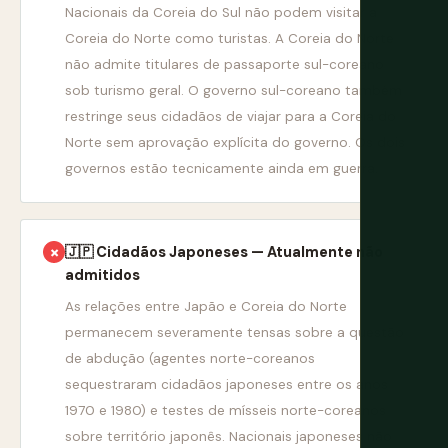
Nacionais da Coreia do Sul não podem visitar a
Coreia do Norte como turistas. A Coreia do Norte
não admite titulares de passaporte sul-coreano
sob turismo geral. O governo sul-coreano também
restringe seus cidadãos de viajar para a Coreia do
Norte sem aprovação explícita do governo. Os dois
governos estão tecnicamente ainda em guerra.
🇯🇵 Cidadãos Japoneses — Atualmente não
✗
admitidos
As relações entre Japão e Coreia do Norte
permanecem severamente tensas sobre a questão
de abdução (agentes norte-coreanos
sequestraram cidadãos japoneses entre os anos
1970 e 1980) e testes de mísseis norte-coreanos
sobre território japonês. Nacionais japoneses não