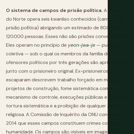
O sistema de campos de prisão política.
A Coreia
do Norte opera seis kwanliso conhecidos (campos de
prisão política) abrigando um estimado de 80.000 a
120.000 pessoas. Esses não são prisões convencionais.
Eles operam no princípio de
yeon-jwa-je
— punição
coletiva — sob o qual os membros da família de
ofensores políticos por três gerações são aprisionados
junto com o prisioneiro original. Ex-prisioneiros que
escaparam descrevem trabalho forçado em minas e
projetos de construção, fome sistemática como
mecanismo de controle, execuções públicas e privadas,
tortura sistemática e a proibição de qualquer prática
religiosa. A Comissão de Inquérito da ONU concluiu em
2014 que esses campos constituem crimes contra a
humanidade. Os campos são visíveis em imagens de