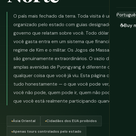
O país mais fechado da terra. Toda visita é um tour
organizado pelo estado com guias designados pelo
☕
Buy 
governo que relatam sobre você. Todo dólar que
você gasta entra em um sistema que financia o
regime de Kim e o militar. Os Jogos de Massa Arirang
são genuinamente extraordinários. O vazio das
amplas avenidas de Pyongyang é diferente de
qualquer coisa que você já viu. Esta página conta
tudo honestamente — o que você pode ver, o que
você não pode, quem pode ir, quem não pode e no
que você está realmente participando quando vai.
Ásia Oriental
Cidadãos dos EUA proibidos
Apenas tours controlados pelo estado