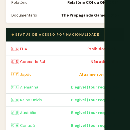
Relatório
Relatório COI da ONU 2014
Documentário
The Propaganda Game (2015)
STATUS DE ACESSO POR NACIONALIDADE
🇺🇸 EUA
Proibidos por lei
🇰🇷 Coreia do Sul
Não admitidos
🇯🇵 Japão
Atualmente restrito
🇩🇪 Alemanha
Elegível (tour requerido)
🇬🇧 Reino Unido
Elegível (tour requerido)
🇦🇺 Austrália
Elegível (tour requerido)
🇨🇦 Canadá
Elegível (tour requerido)