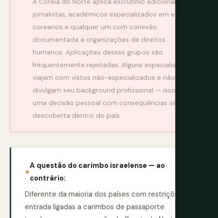
A Coreia do Norte aplica escrutínio adicional a
jornalistas, acadêmicos especializados em estudos
coreanos e qualquer um com conexão
documentada a organizações de direitos
humanos. Aplicações desses grupos são
frequentemente rejeitadas. Alguns especialistas
viajam com vistos não-especializados e não
divulgam seu background profissional — isso é
uma decisão pessoal com consequências sérias se
descoberta dentro do país.
A questão do carimbo israelense — ao
contrário:
Diferente da maioria dos países com restrições de
entrada ligadas a carimbos de passaporte