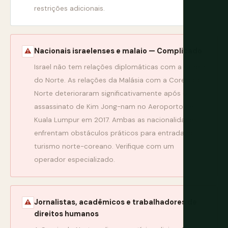
restrições adicionais.
Nacionais israelenses e malaio — Complicado
⚠
Israel não tem relações diplomáticas com a Coreia
do Norte. As relações da Malásia com a Coreia do
Norte deterioraram significativamente após o
assassinato de Kim Jong-nam no Aeroporto de
Kuala Lumpur em 2017. Ambas as nacionalidades
enfrentam obstáculos práticos para entrada no
turismo norte-coreano. Verifique com um
operador especializado.
Jornalistas, acadêmicos e trabalhadores de
⚠
direitos humanos