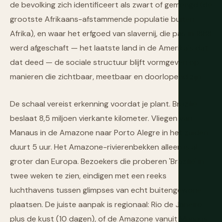
de bevolking zich identificeert als zwart of gemengd (de
grootste Afrikaans-afstammende populatie buiten
Afrika), en waar het erfgoed van slavernij, die pas in 1888
werd afgeschaft — het laatste land in de Amerika's dat
dat deed — de sociale structuur blijft vormgeven op
manieren die zichtbaar, meetbaar en doorlopend zijn.
De schaal vereist erkenning voordat je plant. Brazilië
beslaat 8,5 miljoen vierkante kilometer. Vliegen van
Manaus in de Amazone naar Porto Alegre in het zuiden
duurt 5 uur. Het Amazone-rivierenbekken alleen is al
groter dan Europa. Bezoekers die proberen 'Brazilië' in
twee weken te zien, eindigen met een reeks
luchthavens tussen glimpses van echt buitengewone
plaatsen. De juiste aanpak is regionaal: Rio de Janeiro
plus de kust (10 dagen), of de Amazone vanuit Manaus