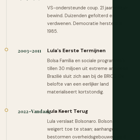
VS-ondersteunde coup. 21 jaar militair
bewind. Duizenden gefolterd en
verdwenen. Democratie hersteld in
1985.
Lula's Eerste Termijnen
2003–2011
Bolsa Família en sociale programma's
tillen 30 miljoen uit extreme armoede.
Brazilië sluit zich aan bij de BRICS. De
belofte van een eerlijker land
materialiseert kortstondig.
Lula Keert Terug
2022–Vandaag
Lula verslaat Bolsonaro. Bolsonaro
weigert toe te staan; aanhangers
bestormen overheidsgebouwen op 8