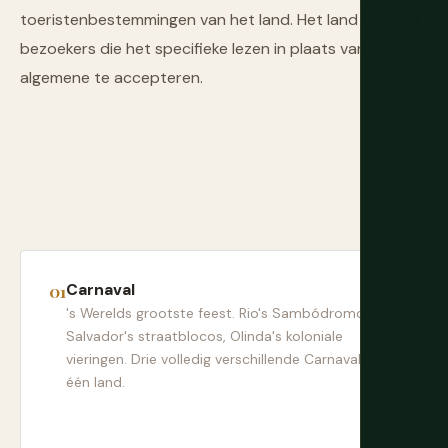
toeristenbestemmingen van het land. Het land beloont
bezoekers die het specifieke lezen in plaats van het
algemene te accepteren.
Carnaval
's Werelds grootste feest. Rio's Sambódromo,
Salvador's straatblocos, Olinda's koloniale
vieringen. Drie volledig verschillende Carnavals in
één land.