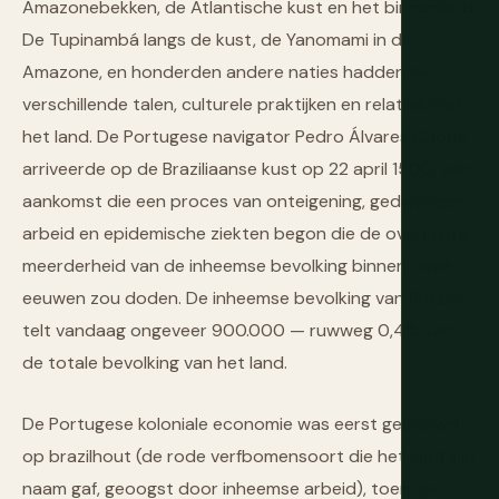
Amazonebekken, de Atlantische kust en het binnenland.
De Tupinambá langs de kust, de Yanomami in de
Amazone, en honderden andere naties hadden elk
verschillende talen, culturele praktijken en relaties met
het land. De Portugese navigator Pedro Álvares Cabral
arriveerde op de Braziliaanse kust op 22 april 1500, een
aankomst die een proces van onteigening, gedwongen
arbeid en epidemische ziekten begon die de overgrote
meerderheid van de inheemse bevolking binnen twee
eeuwen zou doden. De inheemse bevolking van Brazilië
telt vandaag ongeveer 900.000 — ruwweg 0,4% van
de totale bevolking van het land.
De Portugese koloniale economie was eerst gebouwd
op brazilhout (de rode verfbomensoort die het land zijn
naam gaf, geoogst door inheemse arbeid), toen op