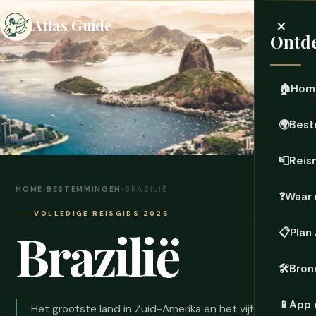
×
Atlas Guide
Ontde
🏠
Hom
🌍
Best
📮
Reis
HOME
›
BESTEMMINGEN
›
BRAZILIË
❓
Waar 
VOLLEDIGE REISGIDS 2026
Brazilië
📋
Plan
🛠️
Bron
📱
App 
Het grootste land in Zuid-Amerika en het vijfde