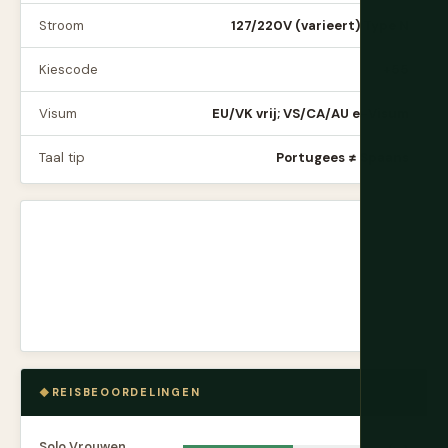
Stroom
127/220V (varieert) Type N
Kiescode
+55
Visum
EU/VK vrij; VS/CA/AU e-Visum
Taal tip
Portugees ≠ Spaans
REISBEOORDELINGEN
Solo Vrouwen
6.2