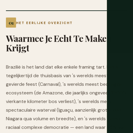
HET EERLIJKE OVERZICHT
Waarmee
Je
Echt
Te
Maken
Krijgt
Brazilië is het land dat elke enkele framing tart. Het is
tegelijkertijd de thuisbasis van 's werelds meest
gevierde feest (Carnaval), 's werelds meest bedreigde
ecosysteem (de Amazone, die jaarlijks ongeveer 10.000
vierkante kilometer bos verliest), 's werelds meest
spectaculaire waterval (Iguaçu, aanzienlijk groter dan
Niagara qua volume en breedte), en 's werelds meest
raciaal complexe democratie — een land waar 55% van