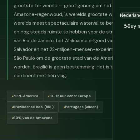
grootste ter wereld — groot genoeg om het
Amazone-regenwoud, 's werelds grootste wetland, 's
werelds meest spectaculaire waterval te bevatten,
☕
Buy 
en nog steeds ruimte te hebben voor de stranden
van Rio de Janeiro, het Afrikaanse erfgoed van
Salvador en het 22-miljoen-mensen-experiment van
São Paulo om de grootste stad van de Amerika's te
worden. Brazilië is geen bestemming. Het is een
continent met één vlag.
Zuid-Amerika
10–12 uur vanaf Europa
Braziliaanse Real (BRL)
Portugees (alleen)
60% van de Amazone