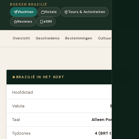
BOEKEN BRAZILIË
Vluchten
Hotels
Tours & Activiteiten
Reviews
eSIM
Overzicht
Geschiedenis
Bestemmingen
Cultuur
Eten
Wann
BRAZILIË IN HET KORT
Hoofdstad
Brasília
Valuta
BRL (R$)
Taal
Alleen Portugees
Tijdzones
4 (BRT tot ACT)