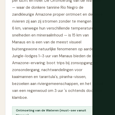
per lucht en rivier. De Ontmoeting van de Wateren
— waar de donkere tannine Rio Negro de
zandkleurige Amazone proper ontmoet en de twee
rivieren zij aan zij stromen zonder te mengen voor
6 km, vanwege hun verschillende temperaturen,
snelheden en mineraalinhoud — is 15 km van
Manaus en is een van de meest visueel
buitengewone natuurlijke fenomenen op aarde.
Jungle-lodges 1–3 uur van Manaus bieden de kern
Amazone-ervaring: boot trips bij zonsopgang en
zonsondergang, nachtwandelingen voor
kaaimannen en tarantula's, piranha-vissen,
bezoeken aan riviergemeenschappen, en het geluid
van een regenwoud om 3 uur 's ochtends door een
klamboe.
Ontmoeting van de Wateren (must-see vanuit