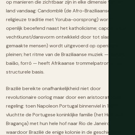
op manieren die zichtbaar zijn in elke dimensie van het
land vandaag: Candomblé (de Afro-Braziliaanse
religieuze traditie met Yoruba-oorsprong) wordt
openlijk beoefend naast het katholicisme; capoeira (de
vechtkunst/dansvorm ontwikkeld door tot slaaf
gemaakte mensen) wordt uitgevoerd op openbare
pleinen; het ritme van de Braziliaanse muziek — samba,
baião, forró — heeft Afrikaanse trommelpatronen als
structurele basis.
Brazilië bereikte onafhankelijkheid niet door
revolutionaire oorlog maar door een aristocratische
regeling: toen Napoleon Portugal binnenviel in 1807,
vluchtte de Portugese koninklijke familie (het Huis van
Bragança) met hun hele hof naar Rio de Janeiro —
waardoor Brazilië de enige kolonie in de geschiedenis