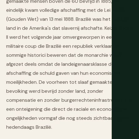
gemaakte mensen boven de 60 bevrijd in 1885, en
eindelijk kwam volledige afschaffing met de Lei Áurea
(Gouden Wet) van 13 mei 1888. Brazilië was het laatste
land in de Amerika's dat slavernij afschafte. Keizer Pedro
II werd het volgende jaar omvergeworpen in een
militaire coup die Brazilië een republiek verklaarde —
sommige historici beweren dat de monarchie werd
afgezet deels omdat de landeigenaarsklasse de
afschaffing de schuld gaven van hun economische
moeilijkheden. De voorheen tot slaaf gemaakte
bevolking werd bevrijd zonder land, zonder
compensatie en zonder burgerrechteninfrastructuur —
een onteigening die direct de raciale en economische
ongelijkheden vormgaf die nog steeds zichtbaar zijn in
hedendaags Brazilië.