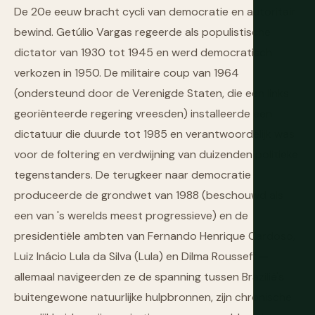
De 20e eeuw bracht cycli van democratie en autoritair
bewind. Getúlio Vargas regeerde als populistische
dictator van 1930 tot 1945 en werd democratisch
verkozen in 1950. De militaire coup van 1964
(ondersteund door de Verenigde Staten, die een links
georiënteerde regering vreesden) installeerde een
dictatuur die duurde tot 1985 en verantwoordelijk was
voor de foltering en verdwijning van duizenden politieke
tegenstanders. De terugkeer naar democratie
produceerde de grondwet van 1988 (beschouwd als
een van 's werelds meest progressieve) en de
presidentiële ambten van Fernando Henrique Cardoso,
Luiz Inácio Lula da Silva (Lula) en Dilma Rousseff —
allemaal navigeerden ze de spanning tussen Brazilië's
buitengewone natuurlijke hulpbronnen, zijn chronische