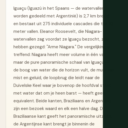
Iguaçu (Iguazú in het Spaans — de watervallen
worden gedeeld met Argentinië) is 2,7 km breed
en bestaat uit 275 individuele cascades die tot 82
meter vallen. Eleanor Roosevelt, die Niagara-
watervallen zag voordat ze Iguaçu bezocht, zou
hebben gezegd: "Arme Niagara." De vergelijking is
treffend: Niagara heeft meer volume in één val,
maar de pure panoramische schaal van Iguaçu —
de boog van water die de horizon vult, de muur van
mist en geluid, de loopbrug die leidt naar de
Duivelske Keel waar je bovenop de hoofdval staat
met water dat om je heen barst — heeft geen
equivalent. Beide kanten, Braziliaans en Argentijns,
zijn een bezoek waard en elk een halve dag. De
Braziliaanse kant geeft het panoramische uitzicht;
de Argentijnse kant brengt je binnenin de