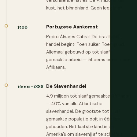
verschillende naties. De Amazone, de
kust, het binnenland. Geen leeg land.
Portugese Aankomst
1500
Pedro Álvares Cabral. De brazilhout-
handel begint. Toen suiker. Toen goud.
Allemaal gebouwd op tot slaaf
gemaakte arbeid — inheems eerst, toen
Afrikaans.
De Slavenhandel
1600s–1888
4,9 miljoen tot slaaf gemaakte Afrikanen
— 40% van alle Atlantische
slavenhandel. De grootste tot slaaf
gemaakte populatie ooit in één land
gehouden. Het laatste land in de
Amerika's om slavernij af te schaffen