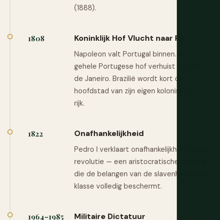
(1888).
Koninklijk Hof Vlucht naar Rio
1808
Napoleon valt Portugal binnen. Het
gehele Portugese hof verhuist naar Rio
de Janeiro. Brazilië wordt kort de
hoofdstad van zijn eigen kolonisator's
rijk.
Onafhankelijkheid
1822
Pedro I verklaart onafhankelijkheid. Geen
revolutie — een aristocratische regeling
die de belangen van de slavenhoudende
klasse volledig beschermt.
Militaire Dictatuur
1964–1985