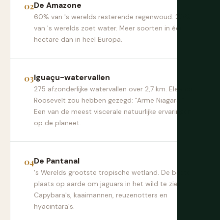
De Amazone
60% van 's werelds resterende regenwoud. 20%
van 's werelds zoet water. Meer soorten in één
hectare dan in heel Europa.
Iguaçu-watervallen
275 afzonderlijke watervallen over 2,7 km. Eleanor
Roosevelt zou hebben gezegd: "Arme Niagara."
Een van de meest viscerale natuurlijke ervaringen
op de planeet.
De Pantanal
's Werelds grootste tropische wetland. De beste
plaats op aarde om jaguars in het wild te zien.
Capybara's, kaaimannen, reuzenotters en
hyacintara's.