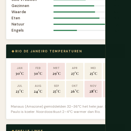
Gezinnen
7.8
Waarde
8.0
Eten
8.8
Natuur
9.9
Engels
4.5
RIO DE JANEIRO TEMPERATUREN
JAN
FEB
MRT
APR
MEI
JUN
30°C
30°C
29°C
27°C
25°C
24°C
JUL
AUG
SEP
OKT
NOV
DEC
23°C
24°C
25°C
26°C
28°C
29°C
Manaus (Amazone) gemiddelden 32–36°C het hele jaar. São
Paulo is koeler. Noordoostkust 2–4°C warmer dan Rio.