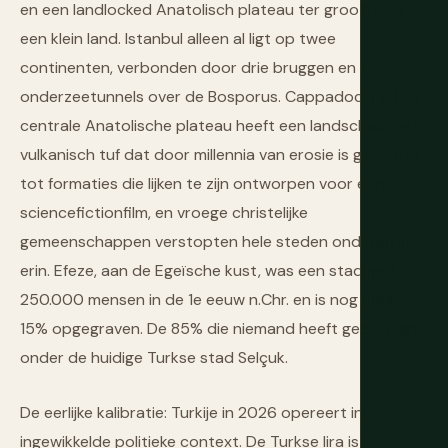
en een landlocked Anatolisch plateau ter grootte van
een klein land. Istanbul alleen al ligt op twee
continenten, verbonden door drie bruggen en twee
onderzeetunnels over de Bosporus. Cappadocia in het
centrale Anatolische plateau heeft een landschap van
vulkanisch tuf dat door millennia van erosie is gevormd
tot formaties die lijken te zijn ontworpen voor een
sciencefictionfilm, en vroege christelijke
gemeenschappen verstopten hele steden ondergronds
erin. Efeze, aan de Egeïsche kust, was een stad met
250.000 mensen in de 1e eeuw n.Chr. en is nog maar
15% opgegraven. De 85% die niemand heeft gezien, ligt
onder de huidige Turkse stad Selçuk.
De eerlijke kalibratie: Turkije in 2026 opereert in een
ingewikkelde politieke context. De Turkse lira is