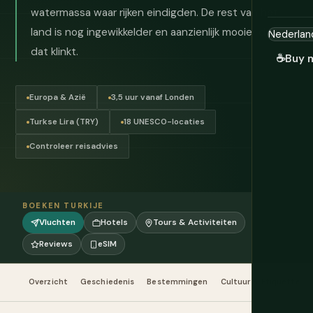
watermassa waar rijken eindigden. De rest van het
land is nog ingewikkelder en aanzienlijk mooier dan
dat klinkt.
☕
Buy 
Europa & Azië
3,5 uur vanaf Londen
Turkse Lira (TRY)
18 UNESCO-locaties
Controleer reisadvies
BOEKEN TURKIJE
Vluchten
Hotels
Tours & Activiteiten
Reviews
eSIM
Overzicht
Geschiedenis
Bestemmingen
Cultuur & Etiquette