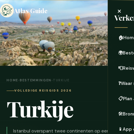
×
Atlas Guide
Verke
🏠
Hom
🌍
Best
📮
Reis
HOME
›
BESTEMMINGEN
›
TURKIJE
❓
Waar 
VOLLEDIGE REISGIDS 2026
Turkije
📋
Plan
🛠️
Bron
📱
App 
Istanbul overspant twee continenten op een