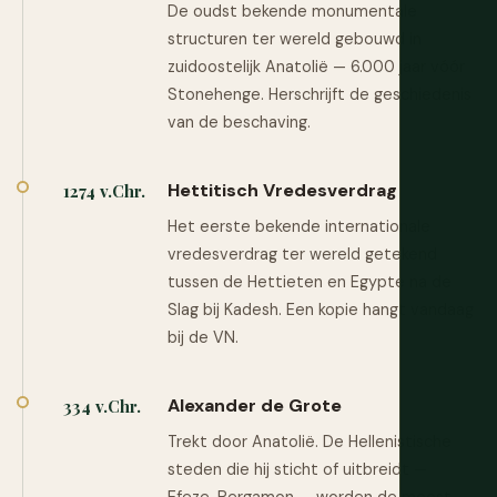
De oudst bekende monumentale
structuren ter wereld gebouwd in
zuidoostelijk Anatolië — 6.000 jaar vóór
Stonehenge. Herschrijft de geschiedenis
van de beschaving.
Hettitisch Vredesverdrag
1274 v.Chr.
Het eerste bekende internationale
vredesverdrag ter wereld getekend
tussen de Hettieten en Egypte na de
Slag bij Kadesh. Een kopie hangt vandaag
bij de VN.
Alexander de Grote
334 v.Chr.
Trekt door Anatolië. De Hellenistische
steden die hij sticht of uitbreidt —