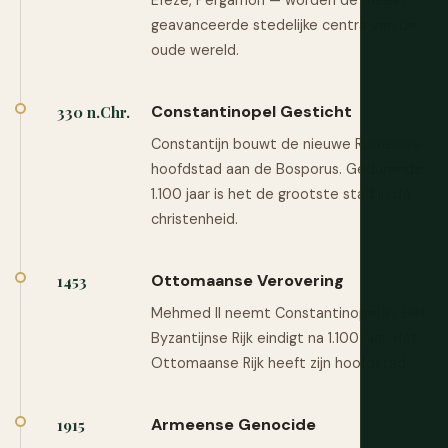
Efeze, Pergamon — worden de meest
geavanceerde stedelijke centra van de
oude wereld.
Constantinopel Gesticht
330 n.Chr.
Constantijn bouwt de nieuwe Romeinse
hoofdstad aan de Bosporus. Gedurende
1.100 jaar is het de grootste stad in de
christenheid.
Ottomaanse Verovering
1453
Mehmed II neemt Constantinopel in. Het
Byzantijnse Rijk eindigt na 1.100 jaar. Het
Ottomaanse Rijk heeft zijn hoofdstad.
Armeense Genocide
1915