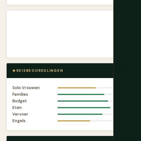
REISBEOORDELINGEN
Solo Vrouwen
6.8
Families
8.3
Budget
9.0
Eten
9.4
Vervoer
8.0
Engels
5.8