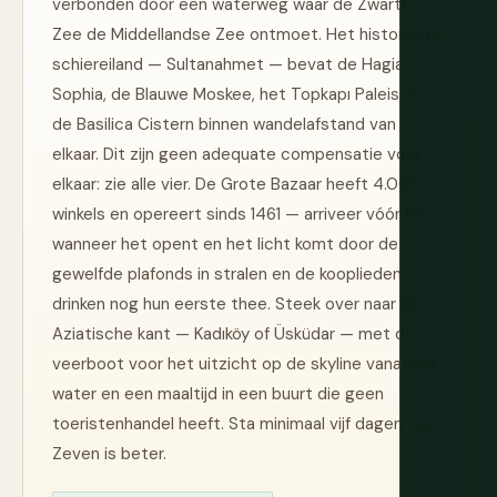
verbonden door een waterweg waar de Zwarte
Zee de Middellandse Zee ontmoet. Het historische
schiereiland — Sultanahmet — bevat de Hagia
Sophia, de Blauwe Moskee, het Topkapı Paleis en
de Basilica Cistern binnen wandelafstand van
elkaar. Dit zijn geen adequate compensatie voor
elkaar: zie alle vier. De Grote Bazaar heeft 4.000
winkels en opereert sinds 1461 — arriveer vóór 10u
wanneer het opent en het licht komt door de
gewelfde plafonds in stralen en de kooplieden
drinken nog hun eerste thee. Steek over naar de
Aziatische kant — Kadıköy of Üsküdar — met de
veerboot voor het uitzicht op de skyline vanaf het
water en een maaltijd in een buurt die geen
toeristenhandel heeft. Sta minimaal vijf dagen toe.
Zeven is beter.