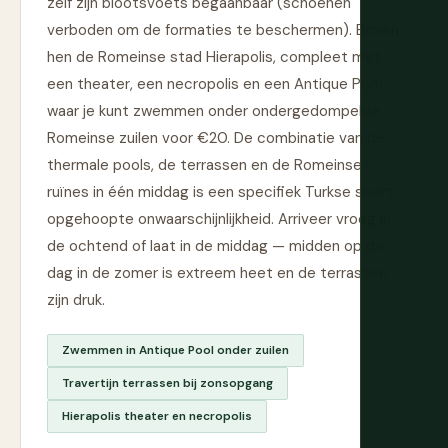
zelf zijn blootsvoets begaanbaar (schoenen
verboden om de formaties te beschermen). Boven
hen de Romeinse stad Hierapolis, compleet met
een theater, een necropolis en een Antique Pool
waar je kunt zwemmen onder ondergedompelde
Romeinse zuilen voor €20. De combinatie van de
thermale pools, de terrassen en de Romeinse
ruïnes in één middag is een specifiek Turkse soort
opgehoopte onwaarschijnlijkheid. Arriveer vroeg in
de ochtend of laat in de middag — midden op de
dag in de zomer is extreem heet en de terrassen
zijn druk.
Zwemmen in Antique Pool onder zuilen
Travertijn terrassen bij zonsopgang
Hierapolis theater en necropolis