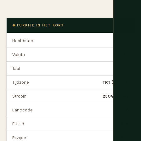
TURKIJE IN HET KORT
Hoofdstad
Ankara
Valuta
TRY (₺)
Taal
Turks
Tijdzone
TRT (UTC+3)
Stroom
230V, Type F
Landcode
+90
EU-lid
Nee
Rijzijde
Rechts