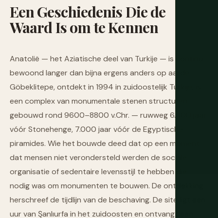
Een
Geschiedenis
Die
de
Waard
Is
om
te
Kennen
Anatolië — het Aziatische deel van Turkije — is continu
bewoond langer dan bijna ergens anders op aarde.
Göbeklitepe, ontdekt in 1994 in zuidoostelijk Turkije, is
een complex van monumentale stenen structuren
gebouwd rond 9600–8800 v.Chr. — ruwweg 6.000 jaar
vóór Stonehenge, 7.000 jaar vóór de Egyptische
piramides. Wie het bouwde deed dat op een moment
dat mensen niet verondersteld werden de sociale
organisatie of sedentaire levensstijl te hebben die
nodig was om monumenten te bouwen. De ontdekking
herschreef de tijdlijn van de beschaving. De site ligt een
uur van Şanlıurfa in het zuidoosten en ontvangt een