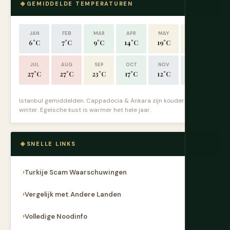
GEMIDDELDE TEMPERATUREN
JAN
FEB
MAR
APR
MAY
JUN
6°C
7°C
9°C
14°C
19°C
24°C
JUL
AUG
SEP
OCT
NOV
DEC
27°C
27°C
23°C
17°C
12°C
8°C
Istanbul gemiddelden. Cappadocia & Ankara zijn kouder in de
winter. Egeïsche kust is warmer het hele jaar.
SNELLE LINKS
Turkije Scam Waarschuwingen
Vergelijk met Andere Landen
Volledige Noodinfo