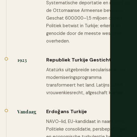
Systematische deportatie en moord op
de Ottomaanse Armeense bevolking.
Geschat 600.000–1,5 miljoen doden.
Politiek betwist in Turkije; erkend als
genocide door de meeste westerse
overheden.
Republiek Turkije Gesticht
1923
Atatürks uitgebreide secularisatie- en
moderniseringsprogramma
transformeert het land. Latijns schrift,
vrouwenkiesrecht, afgeschaft kalifaat.
Erdoğans Turkije
Vandaag
NAVO-lid, EU-kandidaat in naam alleen.
Politieke consolidatie, persbeperkingen
en economische turbulentie bestaan