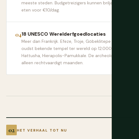
meeste steden. Budgetreizigers kunnen briljant
eten voor €10/dag.
18 UNESCO Werelderfgoedlocaties
Meer dan Frankrijk. Efeze, Troje, Göbeklitepe (de
oudst bekende tempel ter wereld op 12.000 jaar),
Hattusha, Hierapolis-Pamukkale. De archeologie
alleen rechtvaardigt maanden.
HET VERHAAL TOT NU