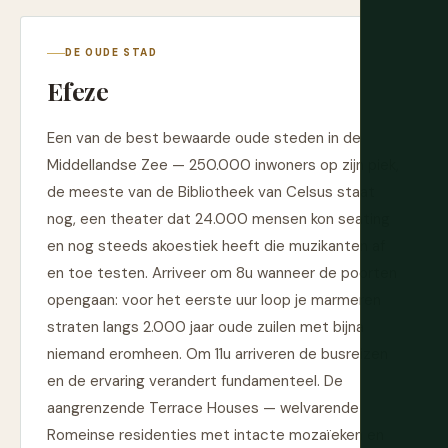
DE OUDE STAD
Efeze
Een van de best bewaarde oude steden in de
Middellandse Zee — 250.000 inwoners op zijn piek,
de meeste van de Bibliotheek van Celsus staat
nog, een theater dat 24.000 mensen kon seating
en nog steeds akoestiek heeft die muzikanten af
en toe testen. Arriveer om 8u wanneer de poorten
opengaan: voor het eerste uur loop je marmeren
straten langs 2.000 jaar oude zuilen met bijna
niemand eromheen. Om 11u arriveren de busreizen
en de ervaring verandert fundamenteel. De
aangrenzende Terrace Houses — welvarende
Romeinse residenties met intacte mozaïeken en