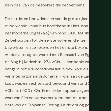
klein deel van de bezoekers die het verdient.
De Hettieten bouwden een van de grote rijken van de
oude wereld vanaf hun hoofdstad in Hattusha (nabij
het moderne Boğazkale) van rond 1600 tot 1180 v.Chr.
Ze behoorden tot de eerste volkeren die ijzer
bewerkten, en ze tekenden het eerste bekende
vredesverdrag ter wereld met Ramses II van Egypte na
de Slag bij Kadesh in 1274 v.Chr. — een kopie waarvan
hangt in het VN-hoofdkwartier in New York als symbool
van internationale diplomatie. Troje, aan de Egeïsche
kust, was een echte stad, bewoond van rond 3000
v.Chr. tot 500 n.Chr. in meerdere opeenvolgende lagen,
waarvan één nauw overeenkomt met de traditionele
data van de Trojaanse Oorlog. Of de oorlog gebeurde