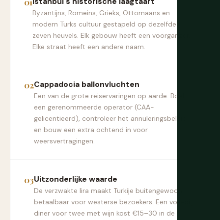
Istanbul's historische laagtaart
Byzantijns, Romeins, Grieks, Ottomaans en
modern Turks cultuur gestapeld op dezelfde
zeven heuvels. Elk gebouw heeft een voorganger.
Elke straat heeft een andere naam.
Cappadocia ballonvluchten
Een van de grote reiservaringen op aarde. Boek
een gerenommeerde operator (CAA-
gelicentieerd), controleer het annuleringsbeleid
en bouw een extra ochtend in voor
weersvertragingen.
Uitzonderlijke waarde
De verzwakte lira maakt Turkije buitengewoon
betaalbaar voor westerse bezoekers. Een volledig
diner voor twee met wijn kost €15–30 in de