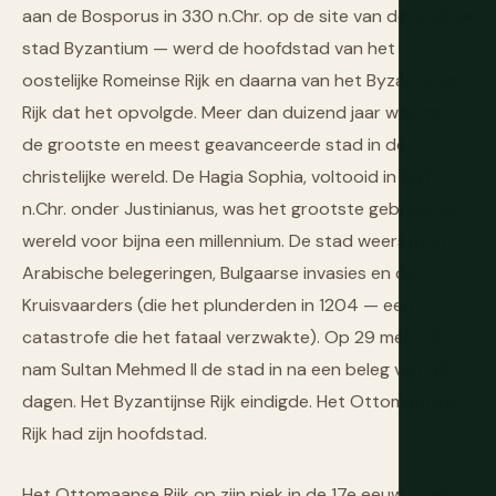
aan de Bosporus in 330 n.Chr. op de site van de Griekse
stad Byzantium — werd de hoofdstad van het
oostelijke Romeinse Rijk en daarna van het Byzantijnse
Rijk dat het opvolgde. Meer dan duizend jaar was het
de grootste en meest geavanceerde stad in de
christelijke wereld. De Hagia Sophia, voltooid in 537
n.Chr. onder Justinianus, was het grootste gebouw ter
wereld voor bijna een millennium. De stad weerstond
Arabische belegeringen, Bulgaarse invasies en de
Kruisvaarders (die het plunderden in 1204 — een
catastrofe die het fataal verzwakte). Op 29 mei 1453
nam Sultan Mehmed II de stad in na een beleg van 53
dagen. Het Byzantijnse Rijk eindigde. Het Ottomaanse
Rijk had zijn hoofdstad.
Het Ottomaanse Rijk op zijn piek in de 17e eeuw strekte