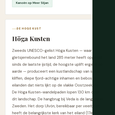
Kanoën op Meer Siljan
DE HOGE KUST
Höga Kusten
Zweeds UNESCO-gelist Höga Kusten — waar
gletsjerrebound het land 285 meter heeft opgetild
sinds de laatste ijstijd, de hoogste uplift ergens op
aarde — produceert een kustlandschap van steile
kliffen, diepe fjord-achtige inhamen en beboste
eilanden dat niets lijkt op de vlakke Oostzeekust.
De Höga Kusten-wandelpaden lopen 130 km door
dit landschap. De hangbrug bij Veda is de langste in
Zweden. Het dorp Ulvön, bereikbaar per veerboot,
heeft de belangrijkste kerk van het eiland (17e-