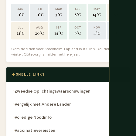
JAN
FEB
MAR
APR
MAY
JUN
-1°C
-1°C
3°C
8°C
14°C
18°C
JUL
AUG
SEP
OCT
NOV
DEC
21°C
20°C
14°C
9°C
4°C
1°C
Gemiddelden voor Stockholm. Lapland is 10–15°C kouder in de
winter. Göteborg is milder het hele jaar.
SNELLE LINKS
Zweedse Oplichtingswaarschuwingen
Vergelijk met Andere Landen
Volledige Noodinfo
Vaccinatievereisten