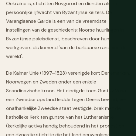
Oekraïne is, stichtten Novgorod en dienden als de
persoonlijke lijfwacht van Byzantijnse keizers. De
Varangiaanse Garde is een van de vreemdste
instellingen van de geschiedenis: Noorse huurlingen in
Byzantijnse paleisdienst, beschreven door hun
werkgevers als komend 'van de barbaarse rand van de
wereld'.
De Kalmar Unie (1397–1523) verenigde kort Denemarken,
Noorwegen en Zweden onder een enkele
Scandinavische kroon. Het eindigde toen Gustav Vasa
een Zweedse opstand leidde tegen Deens bewind, een
onafhankelijke Zweedse staat vestigde, brak met de
katholieke Kerk ten gunste van het Lutheranisme
(kerkelijke activa handig behoudend in het proces) en
een dynastie stichtte die het land eeuwenlang