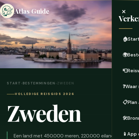
×
Atlas Guide
Verke
🏠
Star
🌍
Best
📮
Reis
START
›
BESTEMMINGEN
›
ZWEDEN
❓
Waar 
VOLLEDIGE REISGIDS 2026
Zweden
📋
Plan
🛠️
Bron
📱
App 
Een land met 450.000 meren, 220.000 eilanden en