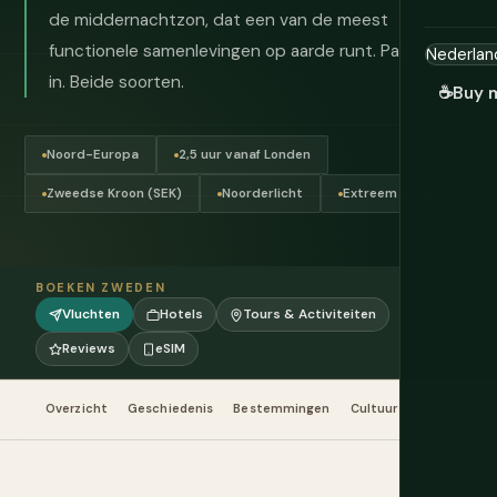
de middernachtzon, dat een van de meest
functionele samenlevingen op aarde runt. Pak lagen
in. Beide soorten.
☕
Buy 
Noord-Europa
2,5 uur vanaf Londen
Zweedse Kroon (SEK)
Noorderlicht
Extreem veilig
BOEKEN ZWEDEN
Vluchten
Hotels
Tours & Activiteiten
Reviews
eSIM
Overzicht
Geschiedenis
Bestemmingen
Cultuur & Etiquette