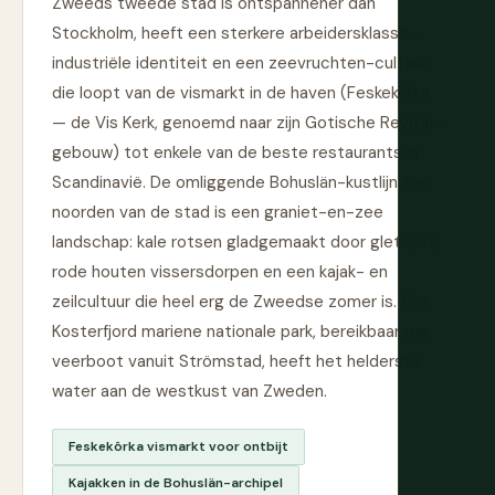
Zweeds tweede stad is ontspannener dan
Stockholm, heeft een sterkere arbeidersklasse-
industriële identiteit en een zeevruchten-cultuur
die loopt van de vismarkt in de haven (Feskekôrka
— de Vis Kerk, genoemd naar zijn Gotische Revival-
gebouw) tot enkele van de beste restaurants in
Scandinavië. De omliggende Bohuslän-kustlijn ten
noorden van de stad is een graniet-en-zee
landschap: kale rotsen gladgemaakt door gletsjers,
rode houten vissersdorpen en een kajak- en
zeilcultuur die heel erg de Zweedse zomer is. Het
Kosterfjord mariene nationale park, bereikbaar per
veerboot vanuit Strömstad, heeft het helderste
water aan de westkust van Zweden.
Feskekôrka vismarkt voor ontbijt
Kajakken in de Bohuslän-archipel