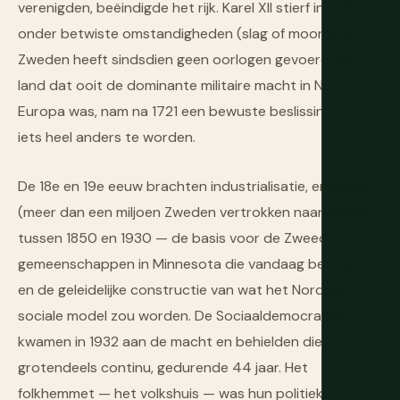
verenigden, beëindigde het rijk. Karel XII stierf in 1718
onder betwiste omstandigheden (slag of moord) en
Zweden heeft sindsdien geen oorlogen gevoerd. Het
land dat ooit de dominante militaire macht in Noord-
Europa was, nam na 1721 een bewuste beslissing om
iets heel anders te worden.
De 18e en 19e eeuw brachten industrialisatie, emigratie
(meer dan een miljoen Zweden vertrokken naar Amerika
tussen 1850 en 1930 — de basis voor de Zweedse
gemeenschappen in Minnesota die vandaag bestaan)
en de geleidelijke constructie van wat het Nordieke
sociale model zou worden. De Sociaaldemocraten
kwamen in 1932 aan de macht en behielden die,
grotendeels continu, gedurende 44 jaar. Het
folkhemmet — het volkshuis — was hun politieke