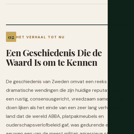
HET VERHAAL TOT NU
Een
Geschiedenis
Die
de
Waard
Is
om
te
Kennen
De geschiedenis van Zweden omvat een reeks
dramatische wendingen die zijn huidige reputatie als
een rustig, consensusgericht, vreedzaam samenleving
doen lijken als het einde van een zeer lang verhaal. Het
land dat de wereld ABBA, platpakmeubels en
ouderschapsverlofbeleid gaf, was gedurende enkele
eeuwen een van de meest militair agressieve staten van