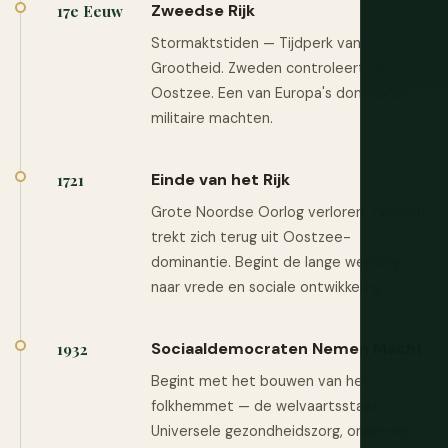
Zweedse Rijk
17e Eeuw
Stormaktstiden — Tijdperk van
Grootheid. Zweden controleert de
Oostzee. Een van Europa's dominante
militaire machten.
Einde van het Rijk
1721
Grote Noordse Oorlog verloren. Zweden
trekt zich terug uit Oostzee-
dominantie. Begint de lange wending
naar vrede en sociale ontwikkeling.
Sociaaldemocraten Nemen Macht
1932
Begint met het bouwen van het
folkhemmet — de welvaartsstaat.
Universele gezondheidszorg, onderwijs,