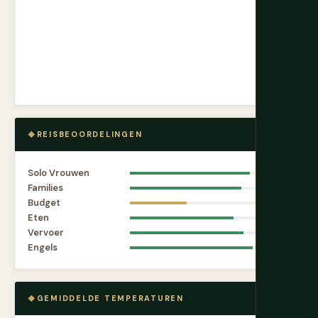
REISBEOORDELINGEN
Solo Vrouwen
9.5
Families
8.8
Budget
4.5
Eten
8.2
Vervoer
9.0
Engels
9.7
GEMIDDELDE TEMPERATUREN