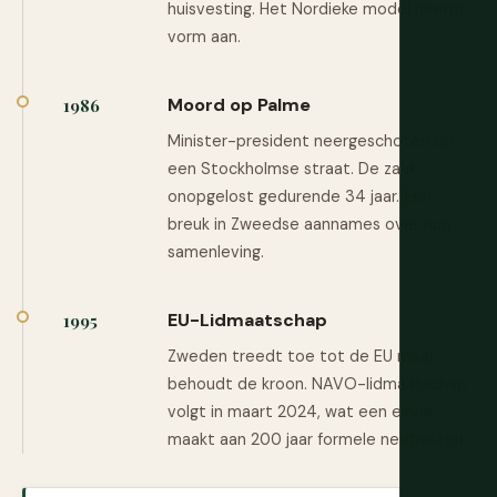
huisvesting. Het Nordieke model neemt
vorm aan.
Moord op Palme
1986
Minister-president neergeschoten op
een Stockholmse straat. De zaak
onopgelost gedurende 34 jaar. Een
breuk in Zweedse aannames over hun
samenleving.
EU-Lidmaatschap
1995
Zweden treedt toe tot de EU maar
behoudt de kroon. NAVO-lidmaatschap
volgt in maart 2024, wat een einde
maakt aan 200 jaar formele neutraliteit.