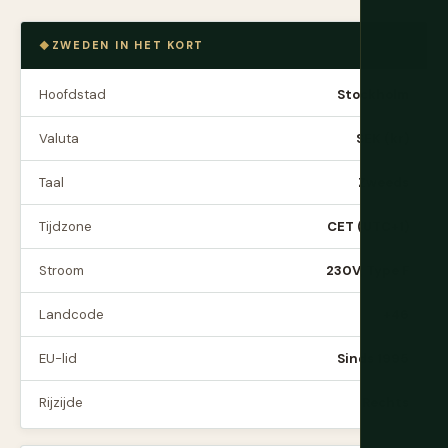
ZWEDEN IN HET KORT
Hoofdstad
Stockholm
Valuta
SEK (kr)
Taal
Zweeds
Tijdzone
CET (UTC+1)
Stroom
230V, Type F
Landcode
+46
EU-lid
Sinds 1995
Rijzijde
Rechts