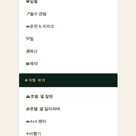
📅
일별
📍
필수 관람
🚗
운전 & 리피오
💡
팁
를
💰
예산
📖
예약
여행 예약
🏔
호텔: 엘 찰텐
🧊
호텔: 엘 칼라파테
🚗
4x4 렌터
✈
비행기