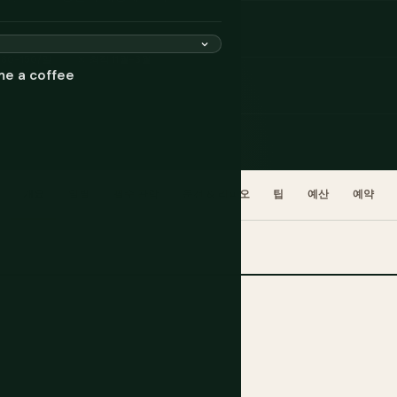
$80-150/일
☀ 최적 11월-3월
me a coffee
개요
일별
필수 관람
운전 & 리피오
팁
예산
예약