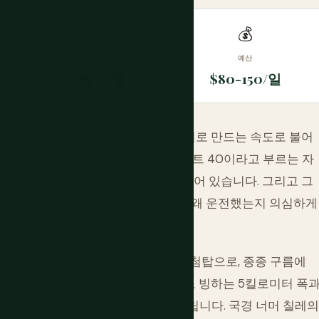
☀
💰
최적 시기
예산
11월 - 3월
$80-150/일
. 바람은 서 있는 것조차 고집의 행위로 만드는 속도로 불어
로 측정됩니다. 아르헨티나가 국립 루트 40이라고 부르는 자
요조차 없는 스텝을 통해 남쪽으로 뻗어 있습니다. 그리고 그
시간 동안 충전을 흔들어버리는 도로를 왜 운전했는지 의심하게
: 3,405미터까지 솟은 들쭉날쭉한 첨탑으로, 종종 구름에
 중간에 멈추게 합니다. 페리토 모레노 빙하는 5킬로미터 폭
를 청록색 물에 포격 소리처럼 떨어뜨립니다. 국경 너머 칠레의