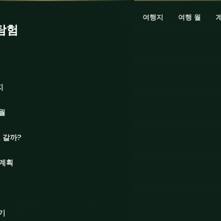
홈
여행지
여행 월
탐험
지
월
 갈까?
 계획
운 풍경을 통해 바로로체에서 푼
기
이네, 그리고 당신이 세상에 마지