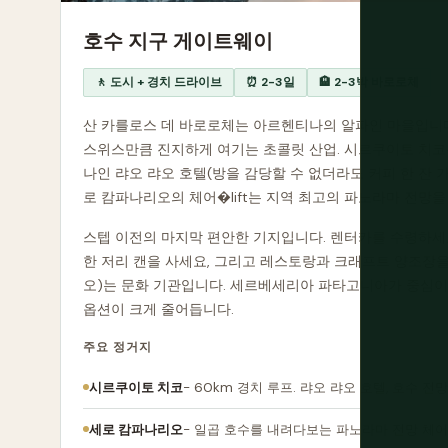
호수 지구 게이트웨이
🚶 도시 + 경치 드라이브
⏰ 2-3일
🏨 2-3박 바로로체
산 카를로스 데 바로로체는 아르헨티나의 알파인 마을입니다:
스위스만큼 진지하게 여기는 초콜릿 산업. 시르쿠이토 치코는
나인 랴오 랴오 호텔(방을 감당할 수 없더라도 커피 한 잔 가
로 캄파나리오의 체어�lift는 지역 최고의 파노라마 전망
스텝 이전의 마지막 편안한 기지입니다. 렌터카를 수령하세요(
한 저리 캔을 사세요, 그리고 레스토랑과 크래프트 양조장을
오)는 문화 기관입니다. 세르베세리아 파타고니아가 중심이 
옵션이 크게 줄어듭니다.
주요 정거지
시르쿠이토 치코
- 60km 경치 루프. 랴오 랴오 호텔, 호수 전
세로 캄파나리오
- 일곱 호수를 내려다보는 파노라마 전망 체어�l