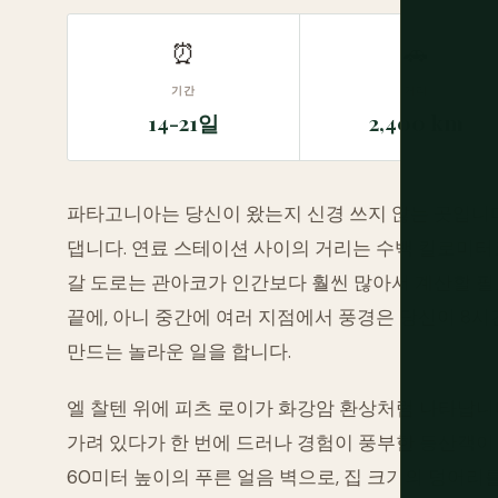
⏰
🚗
기간
거리
14-21일
2,400 km
파타고니아는 당신이 왔는지 신경 쓰지 않는 곳입니다
댑니다. 연료 스테이션 사이의 거리는 수백 킬로미터
갈 도로는 관아코가 인간보다 훨씬 많아서 계산할 필
끝에, 아니 중간에 여러 지점에서 풍경은 당신이 8
만드는 놀라운 일을 합니다.
엘 찰텐 위에 피츠 로이가 화강암 환상처럼 나타납니다
가려 있다가 한 번에 드러나 경험이 풍부한 등산객이
60미터 높이의 푸른 얼음 벽으로, 집 크기의 덩어리