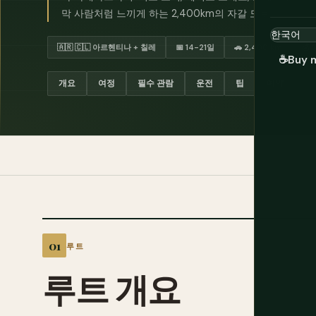
막 사람처럼 느끼게 하는 2,400km의 자갈 도로.
🇦🇷 🇨🇱 아르헨티나 + 칠레
📅 14-21일
🚗 2,400 km
💰 
☕
Buy 
개요
여정
필수 관람
운전
팁
예약
루트
루트 개요