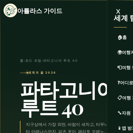
x
아틀라스 가이드
세계 
🏠
홈
🌍
여행
홈
›
로드 트립
›
파타고니아 루트 40
📮
여행 
세계의 끝 2026
파타고니아
❓
어디로
루트 40
📋
여행
🔧
자원
지구상에서 가장 외딴, 바람이 세차고, 터무니없이 아름다
📱
앱 받
타 아레나스까지. 피츠 로이, 페리토 모레노, 토레스 델 파