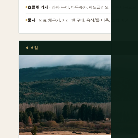
초콜릿 가게
- 라파 누이, 마무슈카, 페노글리오. 호수 다음으로
물자
- 연료 채우기, 저리 캔 구매, 음식/물 비축. 스텝 이전 마
4-6일