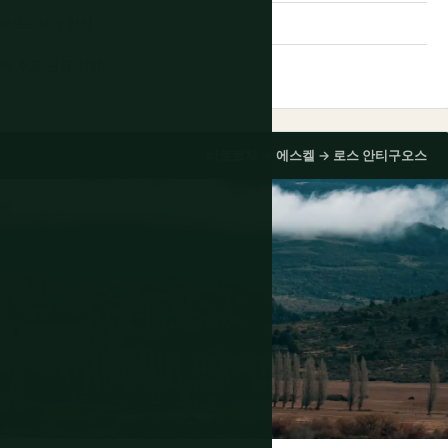
 바로로체의 명성.
지막 주요 공급 지점.
바로로체 → 에스켈 → 로스 안티구오스