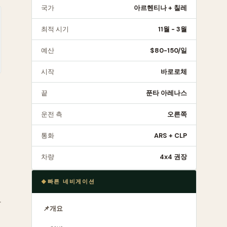
국가
아르헨티나 + 칠레
최적 시기
11월 - 3월
예산
$80-150/일
시작
바로로체
끝
푼타 아레나스
운전 측
오른쪽
통화
ARS + CLP
차량
4x4 권장
빠른 네비게이션
과
📌
개요