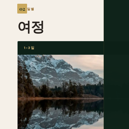
일별
여정
1-3일