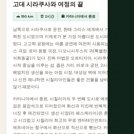
고대 시라쿠사와 여정의 끝
🚗 150 km
⏰ 2시간
🏨 카타니아에서 종료
남쪽으로 시라쿠사로 운전, 한때 그리스 세계에서 가장 강
력한 도시였으며 키케로가 본 가장 아름다운 도시라고 불
렀다. 고고학 공원에는 여름 공연에 여전히 사용되는 그리
스 극장, 로마 원형 극장, 디오니시우스의 귀(특별한 음향의
석회동굴)가 있다. 진짜 마법은 오르티지아, 시라쿠사의 역
사적 중심을 이루는 섬: 좁은 거리, 바로크 궁전, 2시간 전에
헤엄치던 생선을 파는 아침 시장, 대성당 벽에 지어진 아테
나 신전 왜냐하면 시칠리아인들은 좋은 건물을 낭비하지
않기 때문이다.
카타니아에서 종료, 시칠리아의 두 번째 도시로 에트나의
검은 용암석으로 지어졌으며 화산과 지진에 반복적으로 무
너진 후 재건되었다. 생선 시장(라 페스케리아)은 혼란스럽
고 시끄럽고 시칠리아 최고의 무료 엔터테인먼트다. 비아
에트네아는 항구에서 화산으로 직선으로 뻗는다. 카타니아