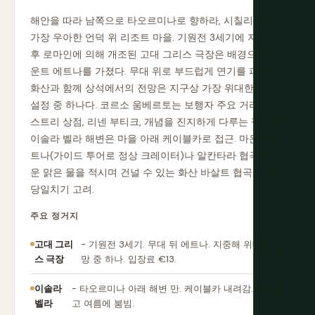
해안을 따라 남쪽으로 타오르미나로 향하라, 시칠리아에서
가장 우아한 언덕 위 리조트 마을. 기원전 3세기에 지어진
후 로마인에 의해 개조된 고대 그리스 극장은 배경으로 마
운트 에트나를 가졌다. 무대 위로 부드럽게 연기를 피우는
화산과 함께 상석에서의 전망은 지구상 가장 위대한 연극
설정 중 하나다. 코르소 움베르토는 보행자 주요 거리: 페이
스트리 상점, 리넨 부티크, 개념을 진지하게 다루는 젤라토.
이솔라 벨라 해변은 마을 아래 케이블카로 접근. 마운트 에
트나(가이드 투어로 정상 크레이터)나 알칸타라 협곡(차가
운 맑은 물을 적시며 건널 수 있는 화산 바살트 협곡)으로
당일치기 고려.
주요 정거지
고대 그리
- 기원전 3세기. 무대 뒤 에트나. 지중해 위대한 전
스 극장
망 중 하나. 입장료 €13.
이솔라
- 타오르미나 아래 해변 만. 케이블카 내려감. 아름답
벨라
고 여름에 붐빔.