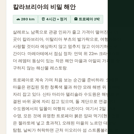
칼라브리아의 비밀 해안
🚗 280 km
⏰ 4시간 + 정거
🏨 트로페아 2박
살레르노 남쪽으로 관광 인파가 줄고 가격이 떨어진다. 이
곳이 칼라브리아, 이탈리아 부츠의 발가락으로, 여행자들이
사랑할 것이라 예상하지 않고 멈추지 않고 이야기하는 구
간이다. 마레아테에서 점심 정차: 언덕 위 22m 크라이스트
더 레뎀터 동상이 있는 작은 해안 마을과 아말피 가격을 청
구하지 않는 해산물 레스토랑.
트로페아로 계속 가며 처음 보는 순간을 준비하라. 오래된
마을은 편집된 듯한 청록색 물과 하얀 모래 해변 위 절벽에
자리 잡고 있다. 산타 마리아 델리솔라 수도원은 해변과 연
결된 바위 곶에 자리 잡고 있으며, 돌 계단으로 연결된다.
수도원에서의 일몰이 여행의 사진이다. 여기서 2일 보내:
수영, 모든 것에 유명한 트로페아 붉은 양파 먹기(현지인들
은 젤라토에 넣고 효과적), 오래된 마을의 노르만 대성당
탐험, 날씨가 허락하면 근처 이오리아 섬 스트롬볼리로 보