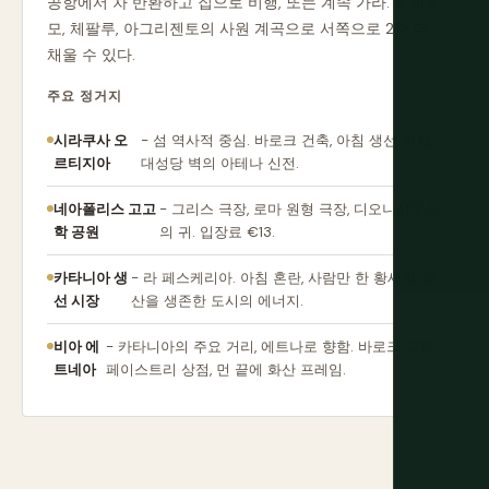
공항에서 차 반환하고 집으로 비행, 또는 계속 가라. 팔레르
모, 체팔루, 아그리젠토의 사원 계곡으로 서쪽으로 2주 더
채울 수 있다.
주요 정거지
시라쿠사 오
- 섬 역사적 중심. 바로크 건축, 아침 생선 시장,
르티지아
대성당 벽의 아테나 신전.
네아폴리스 고고
- 그리스 극장, 로마 원형 극장, 디오니시우스
학 공원
의 귀. 입장료 €13.
카타니아 생
- 라 페스케리아. 아침 혼란, 사람만 한 황새치, 화
선 시장
산을 생존한 도시의 에너지.
비아 에
- 카타니아의 주요 거리, 에트나로 향함. 바로크 교회,
트네아
페이스트리 상점, 먼 끝에 화산 프레임.