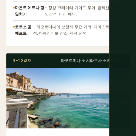
마운트 에트나 당
- 정상 크레이터 가이드 투어. 활화산. 진정
일치기
인상적. 미리 예약.
코르소 움
- 타오르미나의 보행자 주요 거리. 페이스트리 상
베르토
점, 아페리티보 장소, 저녁 산책.
9-10일차
타오르미나 → 시라쿠사 → 카타니아