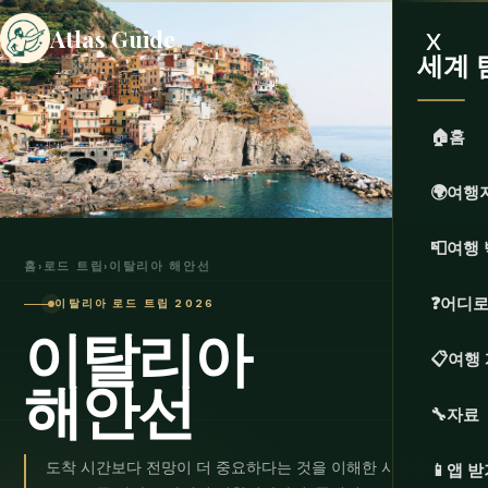
x
Atlas Guide
세계 
🏠
홈
🌍
여행
📮
여행 
홈
›
로드 트립
›
이탈리아 해안선
❓
어디로
이탈리아 로드 트립 2026
이탈리아
📋
여행
해안선
🔧
자료
도착 시간보다 전망이 더 중요하다는 것을 이해한 사람들이 만
📱
앱 받