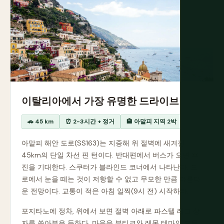
이탈리아에서 가장 유명한 드라이브
🚗 45 km
⏰ 2-3시간 + 정거
🏨 아말피 지역 2박
아말피 해안 도로(SS163)는 지중해 위 절벽에 새겨진
45km의 단일 차선 핀 턴이다. 반대편에서 버스가 오면 후
진을 기대한다. 스쿠터가 블라인드 코너에서 나타난다. 도
로에서 눈을 떼는 것이 저항할 수 없고 무모한 만큼 아름다
운 전망이다. 교통이 적은 아침 일찍(9시 전) 시작하라.
포지타노에 정차, 위에서 보면 절벽 아래로 파스텔 레고 상
자를 쏟아부은 듯하다. 마을은 부티크와 레몬 테마의 모든