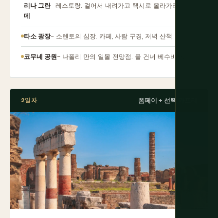
리나 그란
레스토랑. 걸어서 내려가고 택시로 올라가라.
데
타소 광장
- 소렌토의 심장. 카페, 사람 구경, 저녁 산책.
코무네 공원
- 나폴리 만의 일몰 전망점. 물 건너 베수비오.
2일차
폼페이 + 선택 카프리