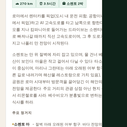
🚗 270 km
⏰ 3.5시간
🏨 소렌토 2박
로마에서 렌터카를 픽업(도시 내 운전 피함; 공항이나 주변
에서 픽업)하고 A1 고속도로를 타고 남쪽으로 향한다. 라치
오를 지나 캄파니아로 들어가는 드라이브는 소렌티네 반도
로 빠져나갈 때까지 직선 고속도로이며, 그 후 도로가 좁아
지고 나폴리 만 전망이 시작된다.
소렌토는 만 위 절벽에 자리 잡고 있으며, 물 건너 베수비오
산이 보인다. 마을은 작고 걸어서 다닐 수 있다: 타소 광장
이 중심이며, 마리나 그란데는 아래 오래된 어부 항구(가파
른 길로 내려가며 해산물 레스토랑으로 가치 있음), 코무네
공원은 로마 시대부터 방문객을 끌어당긴 이 해안의 일몰
전망을 제공한다. 주요 거리의 관광 상점 아닌 현지 상점에
서 리몬첼로를 사라. 베수비오가 분홍빛으로 변하는 저녁
식사를 하라.
주요 정거지
소렌토 마
- 절벽 아래 오래된 어부 항구. 바다 전망의 해산물