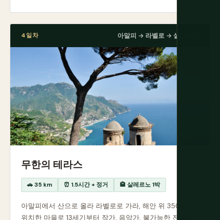
4일차
아말피 → 라벨로 → 살레르노
무한의 테라스
🚗 35 km
⏰ 1.5시간 + 정거
🏨 살레르노 1박
아말피에서 산으로 올라 라벨로로 가라, 해안 위 350m에
위치한 마을로 13세기부터 작가, 음악가, 불가능한 전망을