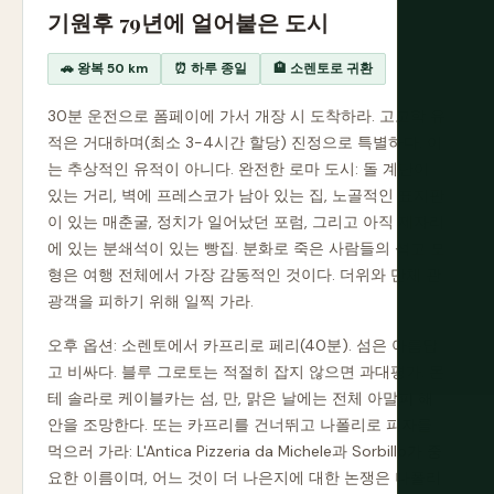
기원후 79년에 얼어붙은 도시
🚗 왕복 50 km
⏰ 하루 종일
🏨 소렌토로 귀환
30분 운전으로 폼페이에 가서 개장 시 도착하라. 고고학 유
적은 거대하며(최소 3-4시간 할당) 진정으로 특별하다. 이
는 추상적인 유적이 아니다. 완전한 로마 도시: 돌 계단이
있는 거리, 벽에 프레스코가 남아 있는 집, 노골적인 표지판
이 있는 매춘굴, 정치가 일어났던 포럼, 그리고 아직 제자리
에 있는 분쇄석이 있는 빵집. 분화로 죽은 사람들의 석고 모
형은 여행 전체에서 가장 감동적인 것이다. 더위와 단체 관
광객을 피하기 위해 일찍 가라.
오후 옵션: 소렌토에서 카프리로 페리(40분). 섬은 아름답
고 비싸다. 블루 그로토는 적절히 잡지 않으면 과대평가. 몬
테 솔라로 케이블카는 섬, 만, 맑은 날에는 전체 아말피 해
안을 조망한다. 또는 카프리를 건너뛰고 나폴리로 피자를
먹으러 가라: L'Antica Pizzeria da Michele과 Sorbillo가 중
요한 이름이며, 어느 것이 더 나은지에 대한 논쟁은 나폴리