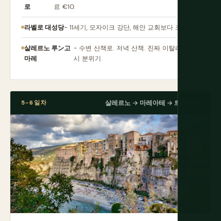
로
료 €10.
라벨로 대성당
- 11세기, 모자이크 강단, 해안 교회보다 조용.
살레르노 루ン고
- 수변 산책로. 저녁 산책. 진짜 이탈리아 도
마레
시 분위기.
5-6일차
살레르노 → 마레아테 → 트로페아