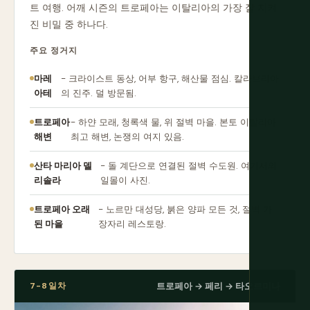
트 여행. 어깨 시즌의 트로페아는 이탈리아의 가장 잘 지켜
진 비밀 중 하나다.
주요 정거지
마레
- 크라이스트 동상, 어부 항구, 해산물 점심. 칼라브리아
아테
의 진주. 덜 방문됨.
트로페아
- 하얀 모래, 청록색 물, 위 절벽 마을. 본토 이탈리아
해변
최고 해변, 논쟁의 여지 있음.
산타 마리아 델
- 돌 계단으로 연결된 절벽 수도원. 여기서의
리솔라
일몰이 사진.
트로페아 오래
- 노르만 대성당, 붉은 양파 모든 것, 절벽 가
된 마을
장자리 레스토랑.
7-8일차
트로페아 → 페리 → 타오르미나