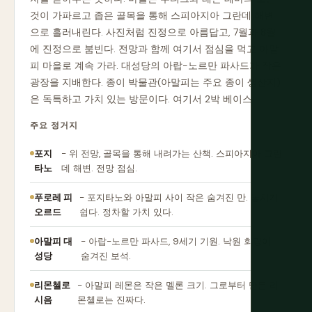
것이 가파르고 좁은 골목을 통해 스피아지아 그란데 해변
으로 흘러내린다. 사진처럼 진정으로 아름답고, 7월과 8월
에 진정으로 붐빈다. 전망과 함께 여기서 점심을 먹고 아말
피 마을로 계속 가라. 대성당의 아랍-노르만 파사드가 작은
광장을 지배한다. 종이 박물관(아말피는 주요 종이 생산지)
은 독특하고 가치 있는 방문이다. 여기서 2박 베이스.
주요 정거지
포지
- 위 전망, 골목을 통해 내려가는 산책. 스피아지아 그란
타노
데 해변. 전망 점심.
푸로레 피
- 포지타노와 아말피 사이 작은 숨겨진 만. 놓치기
오르드
쉽다. 정차할 가치 있다.
아말피 대
- 아랍-노르만 파사드, 9세기 기원. 낙원 회랑이
성당
숨겨진 보석.
리몬첼로
- 아말피 레몬은 작은 멜론 크기. 그로부터 만든 리
시음
몬첼로는 진짜다.