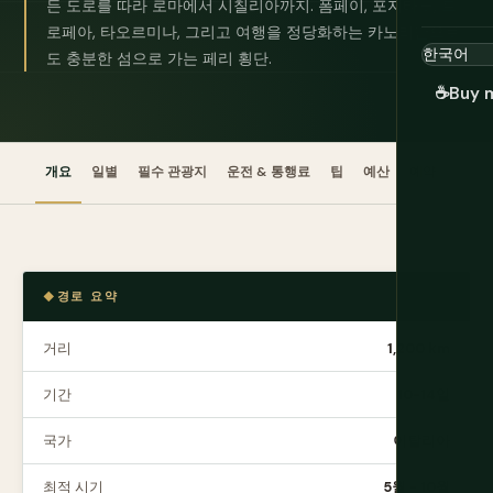
든 도로를 따라 로마에서 시칠리아까지. 폼페이, 포지타노, 트
로페아, 타오르미나, 그리고 여행을 정당화하는 카노리만으로
도 충분한 섬으로 가는 페리 횡단.
☕
Buy 
개요
일별
필수 관광지
운전 & 통행료
팁
예산
예약
경로 요약
거리
1,200 km
기간
10-14일
국가
이탈리아
최적 시기
5월 - 10월