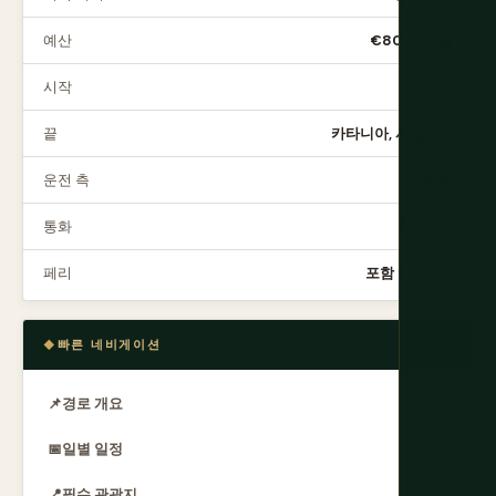
예산
€80-150/일
시작
로마
끝
카타니아, 시칠리아
운전 측
오른쪽
통화
EUR (€)
페리
포함 (메시나)
빠른 네비게이션
📌
경로 개요
📅
일별 일정
📍
필수 관광지