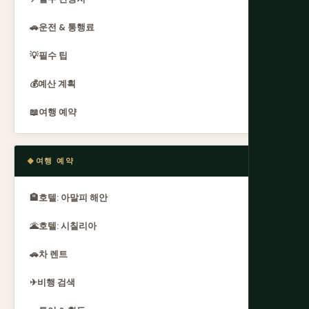
🚗
운전 & 통행료
💡
필수 팁
💰
예산 계획
📖
여행 예약
여행 예약
🏨
호텔: 아말피 해안
🌋
호텔: 시칠리아
🚗
차 렌트
✈
비행 검색