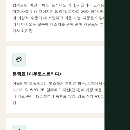
컴팩트만. 아말피 해안, 포지타노 거리, 시칠리아 오래된 마을은
대형 차를 위해 지어지지 않았다. 피아트 500, 판다 또는 동급
이 이상적. 수동이 더 저렴하고 이용 가능. 자동은 아말피 해안
에서 다가오는 교통에 제스처를 위해 손이 자유로워 추가 비용
가치 있지만.
💳
통행료 (아우토스트라다)
이탈리아 고속도로는 부스에서 통행료 청구. 로마에서 살레르
노까지 약 €20-25. 텔레패스 차선(전자)이 가장 빠름. 현금이
나 카드 준비. 1,200km에 통행료 쌓임; 경로 전체 €60-80 예
산.