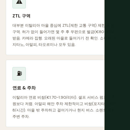
⚠
ZTL 구역
대부분 이탈리아 마을 중심에 ZTL(제한 교통 구역) 제한 운전
구역. 허가 없이 들어가면 몇 주 후 우편으로 벌금(€80-100)
받음. 카메라 집행. 오래된 마을로 들어가기 전 확인. 소렌토, 포
지타노, 아말피, 타오르미나 모두 있음.
⛽
연료 & 주차
이탈리아 연료 비쌈(€1.70-1.90/리터). 셀프 서비스 펌프가 직
원보다 저렴. 아말피 해안 주차 제한적이고 비쌈(포지타노 €5-
8/시간). 마을 밖 주차하고 걸어가거나 현지 버스. 소렌토 좋은
주변 주차.