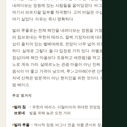
내려다보는 정원에 앉는 사람들을 끌어당겼다. 바그너는
여기서 파르지팔 일부를 작곡했다. 고어 비달은 수십 년을
여기 살았다. 이유는 즉시 명확하다.
빌라 루폴로는 전체 해안을 내려다보는 정원을 가졌다. 빌
라 침브로네는 무한의 테라스, 절벽 가장자리에 대리석 흉
상이 줄지어 있는 벨베데레로, 전망이 너무 넓어 의도된 듯
하다. 실제로 그렇다. 둘 다 입장료 가치 있다. 라벨로에서
점심(아래 해안 마을보다 조용하고 세련됨)을 먹고 살레르
노로 계속 가라. 살레르노는 관광 마을이 아닌 진짜 도시로,
음식이 더 좋고 가격이 낮으며, 루ン고마레(수변 산책로)의
저녁 산책은 방문객이 아닌 현지인을 위한 것이다. 여기서
밤 베이스.
주요 정거지
빌라 침
- 무한의 테라스. 이탈리아의 위대한 전망점 중 하나.
브로네
빛을 위해 늦은 오전 가라.
빌라 루폴
- 역사적 정원, 바그너 연결, 여름 콘서트 장소. 입장