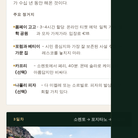
가 수십 년 동안 해온 것이다.
주요 정거지
폼페이 고고
- 3-4시간 할당. 온라인 티켓 예약. 일찍 가라. 물
학 공원
과 모자 가져가라. 입장료 €18.
포럼과 베티이
- 시민 중심지와 가장 잘 보존된 사설 주택. 프
가문 집
레스코를 놓치지 마라.
카프리
- 소렌토에서 페리, 40분. 몬테 솔라로 케이블카.
(선택)
아름답지만 비싸다.
나폴리 피자
- 다 미켈레 또는 소르빌로. 피자의 발상지. 우
(선택)
회할 가치 있다.
3일차
소렌토 → 포지타노 → 아말피