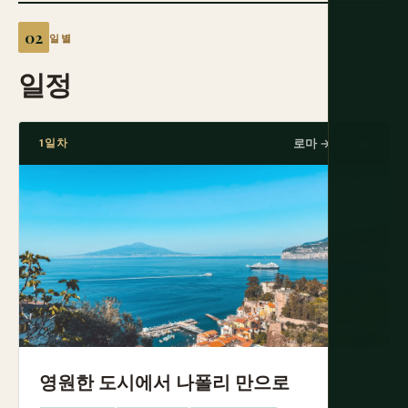
일별
일정
1일차
로마 → 소렌토
영원한 도시에서 나폴리 만으로