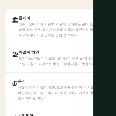
폼페이
🏛
베수비오에 의해 기원후 79년에 얼어붙은 로마 도시. 거
리를 걷는 것은 과거가 실제로 어떻게 생겼는지 궁금해한
누구에게나 가장 강력한 경험 중 하나다.
아말피 해안
🏖
포지타노, 아말피, 라벨로. 불가능한 푸른 물 위 절벽의 파
스텔 마을. 드라이브는 무섭고 아름다움이 동등하다.
음식
🍝
나폴리 피자, 아말피 레몬, 트로페아 붉은 양파, 시칠리아
아란치니, 카노리, 그라니타. 모든 지역이 다르게 맛있다.
모두 제대로 맛있다.
시칠리아