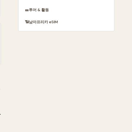
🎫
투어 & 활동
📶
남아프리카 eSIM