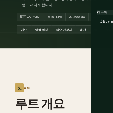
럼 느껴지게 합니다.
🇪🇦 남아프리카
📅 10-14일
🚗 1,200 km
💰 R2,000-4,
☕
Buy 
개요
여행 일정
필수 관광지
운전
팁
예약
루트
루트 개요