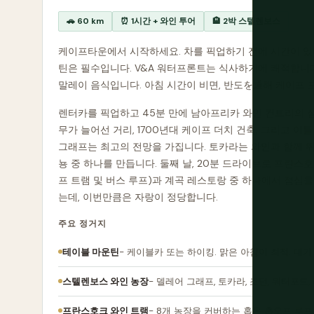
🚗 60 km
⏰ 1시간 + 와인 투어
🏨 2박 스텔렌보스
케이프타운에서 시작하세요. 차를 픽업하기 전에 시간이 있다
틴은 필수입니다. V&A 워터프론트는 식사하기에 쾌적합니다
말레이 음식입니다. 아침 시간이 비면, 반도を通해 케이프
렌터카를 픽업하고 45분 만에 남아프리카 와인 컨트리의 
무가 늘어선 거리, 1700년대 케이프 더치 건축, 그리고 이틀
그래프는 최고의 전망을 가집니다. 토카라는 와인과 함께 
뇽 중 하나를 만듭니다. 둘째 날, 20분 드라이브로 프란스
프 트램 및 버스 루프)과 계곡 레스토랑 중 하나에서 점심
는데, 이번만큼은 자랑이 정당합니다.
주요 정거지
테이블 마운틴
- 케이블카 또는 하이킹. 맑은 아침이 최적. 대
스텔렌보스 와인 농장
- 델레어 그래프, 토카라, 조던, 워터포드,
프란스호크 와인 트램
- 8개 농장을 커버하는 홉온 홉오프 루프.