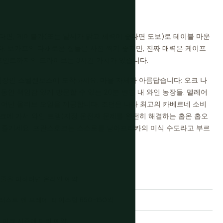
면, 케이블카(또는 날씨가 맑고 체력이 좋다면 도보)로 테이블 마운
. 보카프의 다채로운 집들은 사진 찍기 좋지만, 진짜 매력은 케이프
 포인트까지의 드라이브는 3시간 가치가 있습니다.
심장인 스텔렌보스에 도착하세요. 마을 자체가 아름답습니다: 오크 나
 동안 책임감 있게 방문할 수 있는 20분 반경 내 와인 농장들. 델레어
뛰어난 올리브 오일을 제공합니다. 조던은 나라 최고의 카베르네 소비
호크에 가서 와인 트램(지정 운전자 문제를 완전히 해결하는 홉온 홉오
을 즐기세요. 프란스호크는 스스로를 남아프리카의 미식 수도라고 부르
기 줄을 피하려면 온라인 예약.
 러스트 엔 브레데. 테이스팅 R50-150씩.
 피크 시즌에 미리 예약.