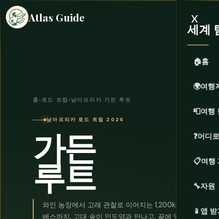
x
Atlas Guide
세계 
🏠
홈
🌍
여행
홈
›
로드 트립
›
남아프리카 가든 루트
📮
여행 
남아프리카 로드 트립 2026
가든
❓
어디로
루트
📋
여행
🔧
자원
와인 농장에서 고래 관찰로 이어지는 1,200km 해안선을
📱
앱 받
베스까지. 고대 숲이 인도양과 만나고, 끝에 있는 코끼리들