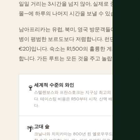
일일 거리는 3시간을 넘지 않아, 실제로 중요한 것들
몰—에 하루의 나머지 시간을 보낼 수 있습니다.
남아프리카는 유럽, 북미, 영국 방문객들에게 놀라
병이 평범한 보르도보다 저렴합니다. 런던에서 세 자릿
€20)입니다. 숙소는 R1,500의 훌륭한 게스트하우
합니다. 가든 루트는 모든 것을 주고 놀랍게도 적은
세계적 수준의 와인
🍷
스텔렌보스와 프란스호크는 지구상 최고의 와인을 생산합
다. 테이스팅 비용은 R50부터 시작. 산맥 배경은 무료입니
다.
고대 숲
🌴
크닐나와 치치카마는 800년 된 옐로우우드 나무가 있는 