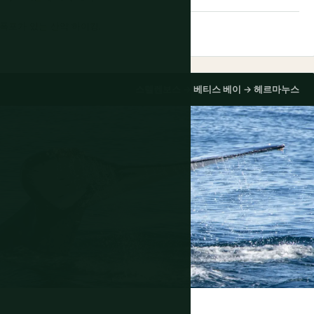
폭포가 있는 산악 하이킹.
스텔렌보스 → 베티스 베이 → 헤르마누스