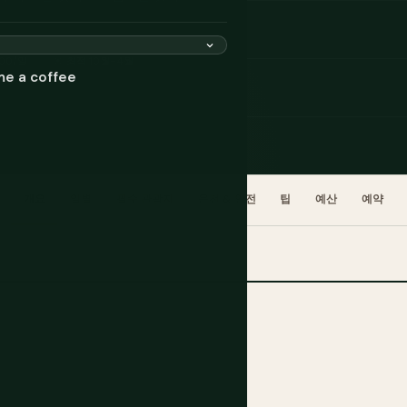
000/일
☀ 최적 10월-4월
me a coffee
개요
일별
필수 관광지
운전 & 안전
팁
예산
예약