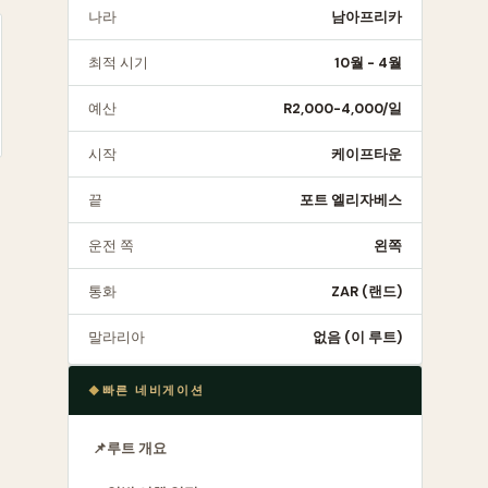
나라
남아프리카
최적 시기
10월 - 4월
예산
R2,000-4,000/일
시작
케이프타운
끝
포트 엘리자베스
프
운전 쪽
왼쪽
통화
ZAR (랜드)
말라리아
없음 (이 루트)
빠른 네비게이션
이
📌
루트 개요