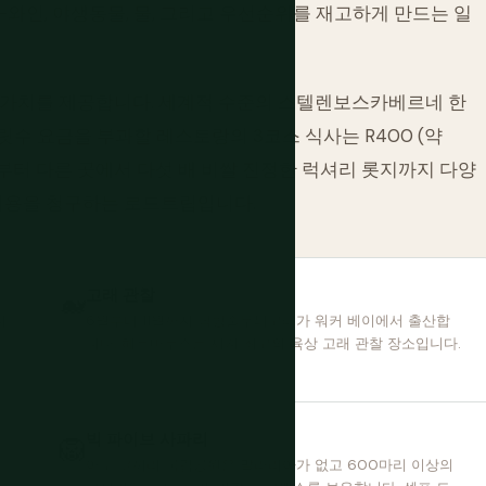
—와인, 야생동물, 물, 그리고 우선순위를 재고하게 만드는 일
운 가치를 제공합니다. 세계적 수준의 스텔렌보스카베르네 한
수 요금을 부과할 레스토랑의 3코스 식사는 R400 (약
스부터 다른 곳에서 다섯 배 비쌀 진정한 럭셔리 롯지까지 다양
 비용을 청구하는 로드트립입니다.
고래 관찰
🐋
니
6월부터 11월까지 남방줄무늬고래가 워커 베이에서 출산합
니다. 헤르마누스는 세계 최고의 육상 고래 관찰 장소입니다.
빅 파이브 사파리
🦁
토
아도 코끼리 국립공원은 말라리아가 없고 600마리 이상의