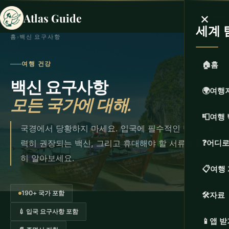
×
Atlas Guide
세계 
홈
›
백신 요구사항
🏠
홈
여행 건강
백신 요구사항
🌍
여행
모든 국가에 대해.
📮
여행 
국경에서 당황하지 마세요. 입국에 필수적인 백신, 강
력히 권장되는 백신, 그리고 휴대해야 할 서류를 정확
❓
어디로
히 알아보세요.
📋
여행
190+ 국가 포함
🛠️
자료
💉 입국 요구사항 포함
📱
앱 받