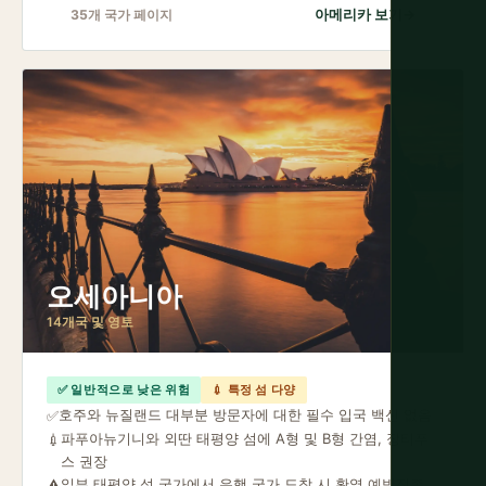
아메리카 보기
→
35개 국가 페이지
오세아니아
14개국 및 영토
✅ 일반적으로 낮은 위험
💉 특정 섬 다양
호주와 뉴질랜드 대부분 방문자에 대한 필수 입국 백신 없음
✅
파푸아뉴기니와 외딴 태평양 섬에 A형 및 B형 간염, 장티푸
💉
스 권장
일부 태평양 섬 국가에서 유행 국가 도착 시 황열 예방접종
⚠️