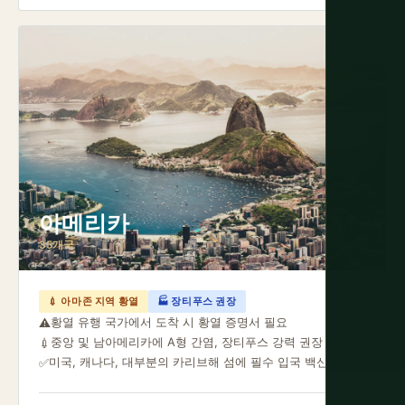
아메리카
35개국
💉 아마존 지역 황열
🏭 장티푸스 권장
황열 유행 국가에서 도착 시 황열 증명서 필요
⚠️
중앙 및 남아메리카에 A형 간염, 장티푸스 강력 권장
💉
미국, 캐나다, 대부분의 카리브해 섬에 필수 입국 백신 없음
✅