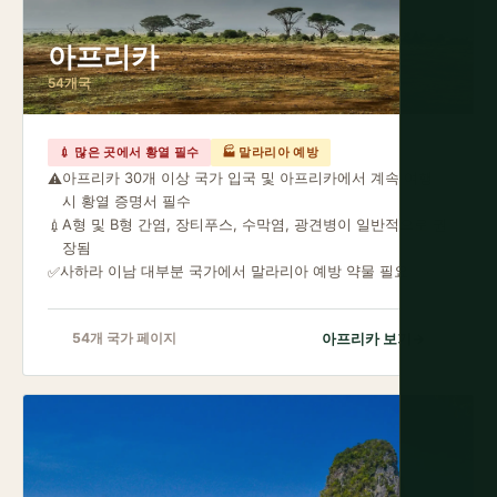
아프리카
54개국
💉 많은 곳에서 황열 필수
🏭 말라리아 예방
아프리카 30개 이상 국가 입국 및 아프리카에서 계속 여행
⚠️
시 황열 증명서 필수
A형 및 B형 간염, 장티푸스, 수막염, 광견병이 일반적으로 권
💉
장됨
사하라 이남 대부분 국가에서 말라리아 예방 약물 필요
✅
아프리카 보기
→
54개 국가 페이지