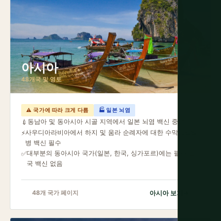
아시아
48개국 및 영토
⚠ 국가에 따라 크게 다름
🏭 일본 뇌염
동남아 및 동아시아 시골 지역에서 일본 뇌염 백신 중요
💉
사우디아라비아에서 하지 및 움라 순례자에 대한 수막양열발
⚡
병 백신 필수
대부분의 동아시아 국가(일본, 한국, 싱가포르)에는 필수 입
✅
국 백신 없음
아시아 보기
→
48개 국가 페이지