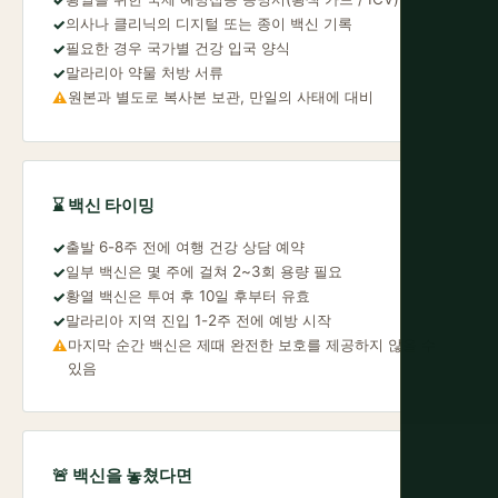
의사나 클리닉의 디지털 또는 종이 백신 기록
✓
필요한 경우 국가별 건강 입국 양식
✓
말라리아 약물 처방 서류
✓
원본과 별도로 복사본 보관, 만일의 사태에 대비
⚠
⌛ 백신 타이밍
출발 6-8주 전에 여행 건강 상담 예약
✓
일부 백신은 몇 주에 걸쳐 2~3회 용량 필요
✓
황열 백신은 투여 후 10일 후부터 유효
✓
말라리아 지역 진입 1-2주 전에 예방 시작
✓
마지막 순간 백신은 제때 완전한 보호를 제공하지 않을 수
⚠
있음
🚨 백신을 놓쳤다면