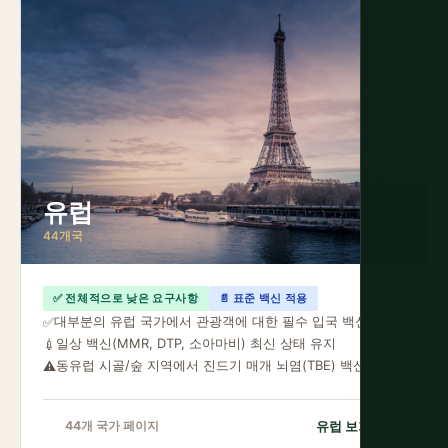
유럽
44개국
✅ 전체적으로 낮은 요구사항
📄 표준 백신 적용
대부분의 유럽 국가에서 관광객에 대한 필수 입국 백신 없음
✅
일상 백신(MMR, DTP, 소아마비) 최신 상태 유지
💉
동유럽 시골/숲 지역에서 진드기 매개 뇌염(TBE) 백신 권장
⚠️
유럽 보기
→
44개 국가 페이지