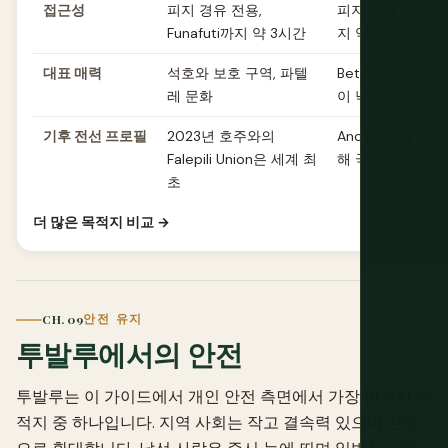
접근성
피지 경유 전용,
피지 경유 전용, T
Funafuti까지 약 3시간
지 약 4시간
대표 매력
석호와 보호 구역, 파텔
Betio 전장, Kirit
레 문화
이 낚시
기후 전선 프로필
2023년 호주와의
Anote Tong의 
Falepili Union은 세계 최
해 국제적으로 두
초
더 많은 목적지 비교 →
CH. 09
안전 유지
투발루에서의 안전
투발루는 이 가이드에서 개인 안전 측면에서 가장 안전한 목
적지 중 하나입니다. 지역 사회는 작고 결속력 있으며 진정