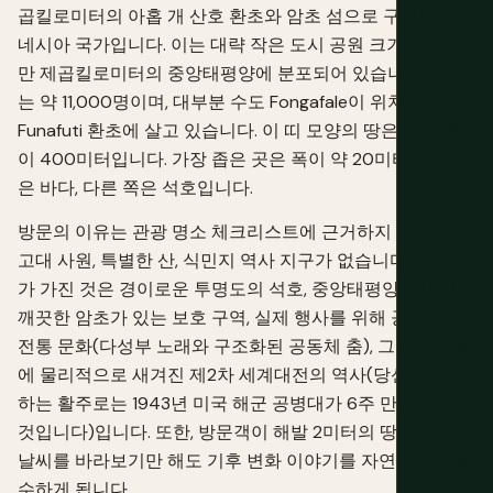
곱킬로미터의 아홉 개 산호 환초와 암초 섬으로 구성된 폴리
네시아 국가입니다. 이는 대략 작은 도시 공원 크기이며, 90
만 제곱킬로미터의 중앙태평양에 분포되어 있습니다. 인구
는 약 11,000명이며, 대부분 수도 Fongafale이 위치한
Funafuti 환초에 살고 있습니다. 이 띠 모양의 땅은 평균 폭
이 400미터입니다. 가장 좁은 곳은 폭이 약 20미터로, 한쪽
은 바다, 다른 쪽은 석호입니다.
방문의 이유는 관광 명소 체크리스트에 근거하지 않습니다.
고대 사원, 특별한 산, 식민지 역사 지구가 없습니다. 투발루
가 가진 것은 경이로운 투명도의 석호, 중앙태평양에서 가장
깨끗한 암초가 있는 보호 구역, 실제 행사를 위해 공연되는
전통 문화(다성부 노래와 구조화된 공동체 춤), 그리고 지형
에 물리적으로 새겨진 제2차 세계대전의 역사(당신이 착륙
하는 활주로는 1943년 미국 해군 공병대가 6주 만에 건설한
것입니다)입니다. 또한, 방문객이 해발 2미터의 땅에 서서
날씨를 바라보기만 해도 기후 변화 이야기를 자연스럽게 흡
수하게 됩니다.