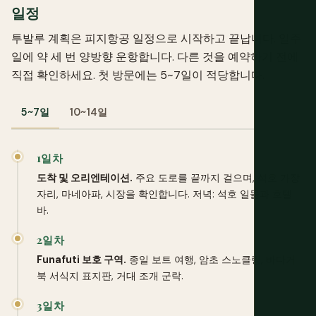
일정
투발루 계획은 피지항공 일정으로 시작하고 끝납니다. 일주
일에 약 세 번 양방향 운항합니다. 다른 것을 예약하기 전에
직접 확인하세요. 첫 방문에는 5~7일이 적당합니다.
5~7일
10~14일
1일차
도착 및 오리엔테이션.
주요 도로를 끝까지 걸으며, 석호 가장
자리, 마네아파, 시장을 확인합니다. 저녁: 석호 일몰과 호텔
바.
2일차
Funafuti 보호 구역.
종일 보트 여행, 암초 스노클링, 바다거
북 서식지 표지판, 거대 조개 군락.
3일차