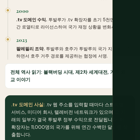
2000
.tv 도메인 수익.
투발루가 .tv 확장자를 초기 5천만 달러와 연
간 로열티로 라이선스하여 국가 재정 상황을 변화시킴.
2023
팔레필리 조약.
투발루와 호주가 투발루의 국가 지위를 보존
하면서 호주 거주 경로를 제공하는 협정에 서명.
전체 역사 읽기: 블랙버딩 시대, 제2차 세계대전, 기후 외
교 이야기
.tv 도메인 사실:
.tv 웹 주소를 입력할 때마다 스트리밍
서비스, 미디어 회사, 텔레비전 네트워크가 있으며 그 거
래의 일부가 결국 투발루 정부 수익으로 전달됩니다. 이
확장자는 11,000명의 국가를 위해 연간 수백만 달러를 창
출합니다.