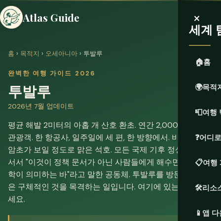
×
Atlas Guide
세계 
홈
›
목적지
›
오세아니아
› 투발루
🏠
홈
완벽한 여행 가이드 2026
투발루
🌍
목적
2026년 7월 업데이트
📮
여행 
평균 해발 2미터의 아홉 개 산호 환초. 연간 2,000명 미만의
관광객. 한 항공사, 일주일에 세 편, 한 방향에서. 비행기에서
❓
어디로
암초가 보일 정도로 맑은 석호. 모든 국제 기후 정상 회의에
서서 "이것이 정책 문서가 아닌 사람들에게 해수면 상승 수
📋
여행
학이 의미하는 바"라고 말한 공동체. 투발루를 방문하는 것
은 구체적인 것을 목격하는 일입니다. 여기에 있는 동안 오
🛠️
리소
세요.
📱
앱 