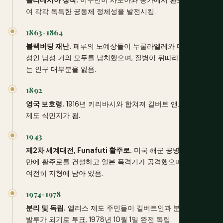
폴리네시아 정착.
이주민이 사모아와 통가에서 환초에 정착하
여 각각 독특한 공동체 정체성을 발전시킴.
1863-1864
블랙버딩 재난.
페루의 노예상들이 누쿨라엘레와 다른 환초의
성인 남성 거의 모두를 납치했으며, 질병이 뒤따라 일부 환초
는 인구 대부분을 잃음.
1892
영국 보호령.
1916년 키리바시와 합쳐져 길버트 앤드 엘리스
제도 식민지가 됨.
1943
제2차 세계대전, Funafuti 활주로.
미국 해군 공병대가 6주
만에 활주로를 건설하고 일본 폭격기가 공격했으며, 구덩이는
여전히 지형에 남아 있음.
1974-1978
분리 및 독립.
엘리스 제도 주민들이 길버트인과 분리하여 투
발루가 되기로 투표, 1978년 10월 1일 완전 독립.