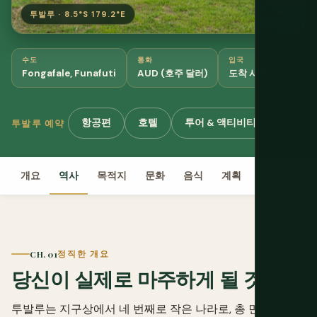
투발루 · 8.5°S 179.2°E
수도
통화
입국
Fongafale, Funafuti
AUD (호주 달러)
도착 시 허가, 30일
항공편
호텔
투어 & 액티비티
eSIM
투발루 예약
개요
역사
목적지
문화
음식
계획
예산
비
CH. 01
정직한 개요
당신이 실제로 마주하게 될 것
투발루는 지구상에서 네 번째로 작은 나라로, 총 면적 26제