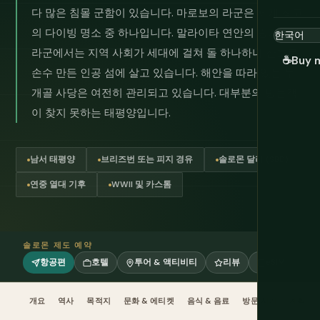
다 많은 침몰 군함이 있습니다. 마로보의 라군은 세계 최고
의 다이빙 명소 중 하나입니다. 말라이타 연안의 랑가랑가
라군에서는 지역 사회가 세대에 걸쳐 돌 하나하나 산호로
☕
Buy 
손수 만든 인공 섬에 살고 있습니다. 해안을 따라 있는 두
개골 사당은 여전히 관리되고 있습니다. 대부분의 방문객
이 찾지 못하는 태평양입니다.
남서 태평양
브리즈번 또는 피지 경유
솔로몬 달러 (SBD)
연중 열대 기후
WWII 및 카스톰
솔로몬 제도 예약
항공편
호텔
투어 & 액티비티
리뷰
eSIM
개요
역사
목적지
문화 & 에티켓
음식 & 음료
방문 시기
계획