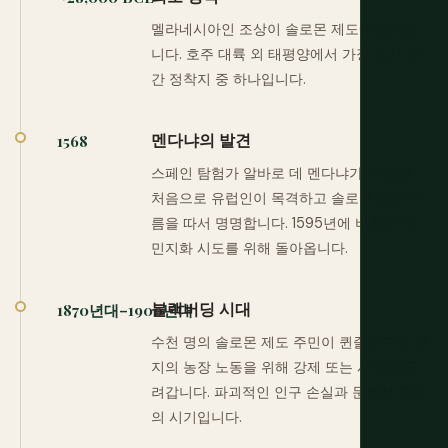
멜라네시아인 조상이 솔로몬 제도에 정착합
니다. 호주 대륙 외 태평양에서 가장 초기 인
간 정착지 중 하나입니다.
멘다냐의 발견
1568
스페인 탐험가 알바로 데 멘다냐가 이 섬을
처음으로 유럽인이 목격하고 솔로몬 왕의 이
름을 따서 명명합니다. 1595년에 비참한 식
민지화 시도를 위해 돌아옵니다.
블랙버딩 시대
1870년대–1900년대
수천 명의 솔로몬 제도 주민이 퀸즐랜드와 피
지의 농장 노동을 위해 강제 또는 사기로 끌
려갑니다. 파괴적인 인구 손실과 문화적 혼란
의 시기입니다.