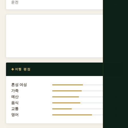
운전
좌측
여행 평점
혼성 여성
6.0
가족
5.8
예산
5.2
음식
5.5
교통
3.8
영어
7.8