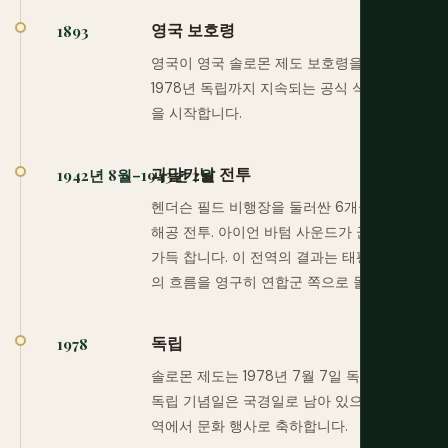
영국 보호령
1893
영국이 영국 솔로몬 제도 보호령을 수립하여
1978년 독립까지 지속되는 공식 식민지 행정
을 시작합니다.
과달카날 전투
1942년 8월–1943년 2월
헨더슨 필드 비행장을 둘러싼 6개월 간의 육
해공 전투. 아이언 바텀 사운드가 군함으로
가득 찹니다. 이 전역의 결과는 태평양 전쟁
의 흐름을 영구히 연합군 쪽으로 돌립니다.
독립
1978
솔로몬 제도는 1978년 7월 7일 독립합니다.
독립 기념일은 국경일로 남아 있으며 군도 전
역에서 문화 행사로 축하합니다.