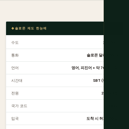
솔로몬 제도 한눈에
수도
호니아라
통화
솔로몬 달러 (SBD)
언어
영어, 피진어 + 약 70개 지역
시간대
SBT (UTC+11)
전원
230V, I형
국가 코드
+677
입국
도착 시 허가, 90일