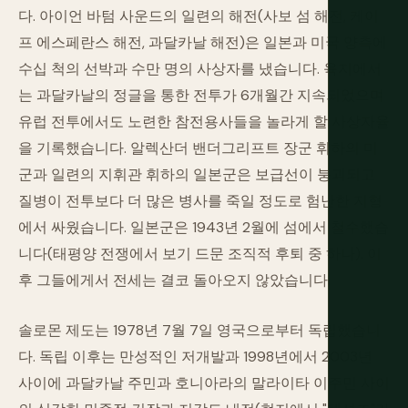
다. 아이언 바텀 사운드의 일련의 해전(사보 섬 해전, 케이
프 에스페란스 해전, 과달카날 해전)은 일본과 미국 양측에
수십 척의 선박과 수만 명의 사상자를 냈습니다. 육지에서
는 과달카날의 정글을 통한 전투가 6개월간 지속되었으며
유럽 전투에서도 노련한 참전용사들을 놀라게 할 사상자율
을 기록했습니다. 알렉산더 밴더그리프트 장군 휘하의 미
군과 일련의 지휘관 휘하의 일본군은 보급선이 붕괴되고
질병이 전투보다 더 많은 병사를 죽일 정도로 험난한 지형
에서 싸웠습니다. 일본군은 1943년 2월에 섬에서 철수했습
니다(태평양 전쟁에서 보기 드문 조직적 후퇴 중 하나). 이
후 그들에게서 전세는 결코 돌아오지 않았습니다.
솔로몬 제도는 1978년 7월 7일 영국으로부터 독립했습니
다. 독립 이후는 만성적인 저개발과 1998년에서 2003년
사이에 과달카날 주민과 호니아라의 말라이타 이주민 사이