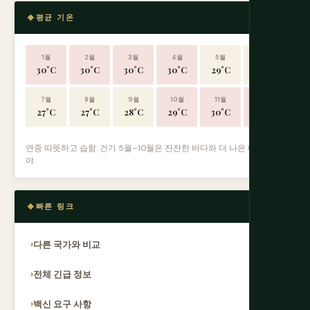
평균 기온
1월
2월
3월
4월
5월
6월
30°C
30°C
30°C
30°C
29°C
28°C
7월
8월
9월
10월
11월
12월
27°C
27°C
28°C
29°C
30°C
30°C
연중 따뜻하고 습함. 건기 5월–10월은 잔잔한 바다와 더 나은 다이빙 시
야.
빠른 링크
다른 국가와 비교
전체 긴급 정보
백신 요구 사항