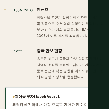
텐션즈
1998–2003
과달카날 주민과 말라이타 이주민 사이의 민
족 갈등으로 수천 명의 실향민이 발생하고 정
부 서비스가 거의 붕괴됩니다. RAMSI가
2003년 이후 질서를 회복합니다.
중국 안보 협정
2022
솔로몬 제도가 중국과 안보 협정을 체결하여
지역적 우려를 불러일으킵니다. 이 협정은 방
문객 접근에 직접 영향을 미치지 않으면서 현
재 태평양 지정학을 형성합니다.
제이콥 부자(Jacob Vouza):
과달카날 전역에서 가장 주목할 만한 개인 이야기 중