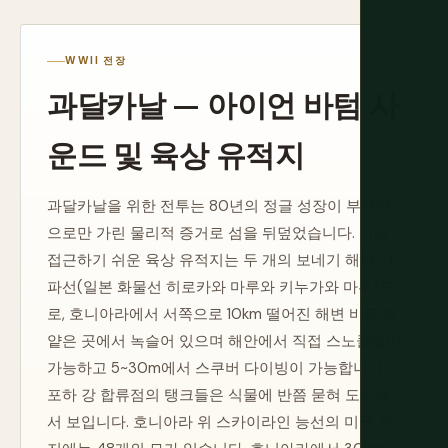
WWII 전장
과달카날 — 아이언 바텀 사
운드 및 육상 유적지
과달카날을 위한 전투는 80년의 정글 성장이 부분적
으로만 가린 물리적 증거로 섬을 뒤덮었습니다. 가장
접근하기 쉬운 육상 유적지는 두 개의 보네기 해변 난
파선(일본 화물선 히로카와 마루와 키누가와 마루)으
로, 호니아라에서 서쪽으로 10km 떨어진 해변 바로 앞
얕은 곳에서 녹슬어 있으며 해안에서 직접 스노클링이
가능하고 5~30m에서 스쿠버 다이빙이 가능합니다.
포하 강 합류점의 탱크들은 식물에 반쯤 묻혀 도로에
서 보입니다. 호니아라 위 스카이라인 능선의 미군 묘