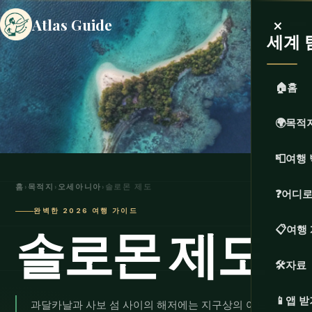
×
Atlas Guide
세계 
🏠
홈
🌍
목적
📮
여행 
홈
›
목적지
›
오세아니아
›
솔로몬 제도
❓
어디로
완벽한 2026 여행 가이드
솔로몬 제도
📋
여행
🛠️
자료
📱
앱 받
과달카날과 사보 섬 사이의 해저에는 지구상의 어느 곳보