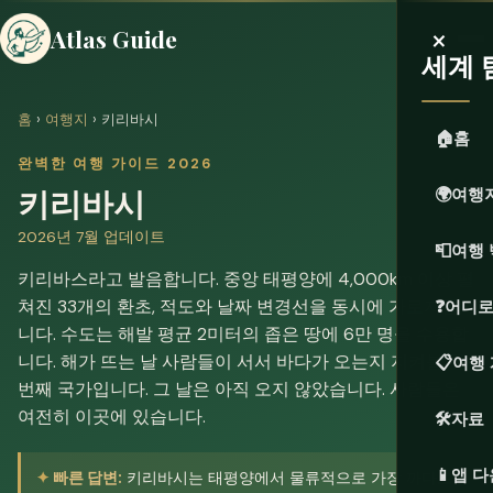
×
Atlas Guide
세계 
홈
›
여행지
› 키리바시
🏠
홈
완벽한 여행 가이드 2026
키리바시
🌍
여행
2026년 7월 업데이트
📮
여행 
키리바스라고 발음합니다. 중앙 태평양에 4,000km 이상 펼
쳐진 33개의 환초, 적도와 날짜 변경선을 동시에 가로지릅
❓
어디로
니다. 수도는 해발 평균 2미터의 좁은 땅에 6만 명을 수용합
니다. 해가 뜨는 날 사람들이 서서 바다가 오는지 지켜볼 첫
📋
여행
번째 국가입니다. 그 날은 아직 오지 않았습니다. 사람들은
여전히 이곳에 있습니다.
🛠️
자료
📱
앱 
빠른 답변:
키리바시는 태평양에서 물류적으로 가장 까다로