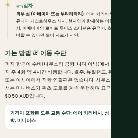
4-7일차
외부 섬 (아베마마 또는 부타리타리).
에어 키리바시 비행; 커
뮤니티 게스트하우스 식사, 현지인과 함께하는 이른 아침 낚
시, 아베마마의 로버트 루이스 스티븐슨 유적지, 호스트가 준
비할 수 있다면 토디 자르기 시연.
가는 방법 & 이동 수단
피지 항공이 수바(나우소리 공항, 나디 아님)에서 타라와까
지 주 4회 약 4시간 비행합니다. 호주, 뉴질랜드, 유럽, 미국
또는 아시아에서 직항 연결편은 없습니다. 사우스타라와에
서는 미니버스가 환초 도로를 계속 운행하며 요금은 고정
$0.50 AUD입니다.
가격이 포함된 모든 교통 수단: 에어 키리바시, 섬 간 선
박, 미니버스