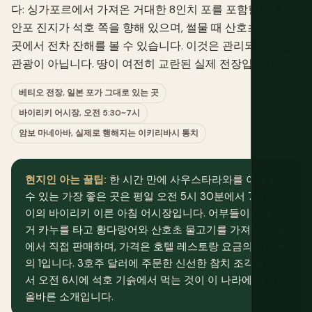
다: 싱가포르에서 가져온 거대한 8인치 포를 포함한 일본 해
안포 진지가 석호 쪽을 향해 있으며, 썰물 때 산호초 평평한
곳에서 전차 잔해를 볼 수 있습니다. 이것은 관리되는 유산
관광이 아닙니다. 땅이 여전히 교란된 실제 전장입니다.
베티오 전장, 일본 포가 그대로 있는 곳
바이리키 어시장, 오전 5:30~7시
암보 마네아바, 실제로 행해지는 이키리바시 통치
현지인 아는 꿀팁:
한 시간 만에 사우스타라와를 이해할
수 있는 가장 좋은 곳은 평일 오전 5시 30분에서 7시 사
이의 바이리키 이른 아침 어시장입니다. 어부들이 아웃리
거 카누를 타고 황다랑어와 산호초 물고기를 가져와 보트
에서 직접 판매하며, 가격은 호텔 레스토랑 요금의 약 3분
의 1입니다. 3호주 달러에 주문한 신선한 참치 조각을 사
서 오전 6시에 석호 기슭에서 먹는 것이 이 나라에 대한
올바른 소개입니다.