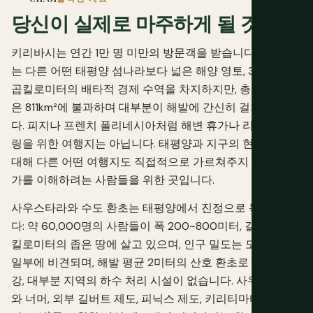
당신이 실제로 마주하게 될 것
키리바시는 연간 1만 명 미만의 방문객을 받습니다. 이 나라
는 다른 어떤 태평양 섬나라보다 넓은 해양 영토, 350만 제
곱킬로미터의 배타적 경제 수역을 차지하지만, 총 육지 면적
은 811km²에 불과하며 대부분이 해발에 간신히 걸쳐 있습니
다. 피지나 프렌치 폴리네시아처럼 해변 휴가나 리프 스노클
링을 위한 여행지는 아닙니다. 태평양과 지구의 현재 궤적에
대해 다른 어떤 여행지도 직접적으로 가르쳐주지 않는 무언
가를 이해하려는 사람들을 위한 곳입니다.
사우스타라와 수도 환초는 태평양에서 진정으로 독특합니
다: 약 60,000명의 사람들이 폭 200~800미터, 길이 약 30
킬로미터의 좁은 땅에 살고 있으며, 인구 밀도는 도쿄 도심
일부에 비견되며, 해발 평균 2미터의 산호 환초로 높은 지대,
강, 대부분 지역의 하수 처리 시설이 없습니다. 사우스타라
와 너머, 외부 길버트 제도, 피닉스 제도, 키리티마티(크리스