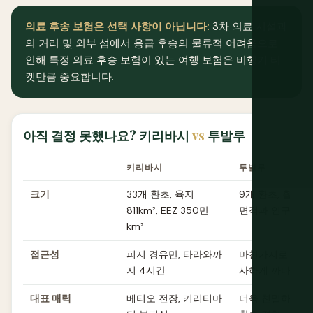
의료 후송 보험은 선택 사항이 아닙니다:
3차 의료 시설과
의 거리 및 외부 섬에서 응급 후송의 물류적 어려움으로
인해 특정 의료 후송 보험이 있는 여행 보험은 비행기 티
켓만큼 중요합니다.
아직 결정 못했나요? 키리바시
vs
투발루
키리바시
투발루
크기
33개 환초, 육지
9개 환초, 훨씬 
811km², EEZ 350만
면적과 인구
km²
접근성
피지 경유만, 타라와까
마찬가지로 피지 
지 4시간
사하게 까다로운
대표 매력
베티오 전장, 키리티마
더욱 친밀하고 