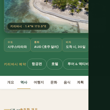
키리바시 · 1.4°N 173.0°E
수도
통화
비자
육지 면적
사우스타라와
AUD (호주 달러)
도착 시, 30일
33개 환초에
항공편
호텔
투어 & 액티비티
eSIM
키리바시 예약
개요
역사
여행지
문화
음식
계획
예산
비
CH. 01
솔직한 개요