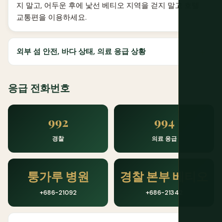
지 말고, 어두운 후에 낯선 베티오 지역을 걷지 말고 호텔
교통편을 이용하세요.
외부 섬 안전, 바다 상태, 의료 응급 상황
응급 전화번호
992
994
경찰
의료 응급
퉁가루 병원
경찰 본부 베티오
+686-21092
+686-21342