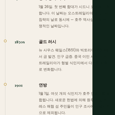
1월 26일. 첫 번째 함대가 시드니 코브에 도착
합니다. 이 날짜는 오스트레일리아 데이이자
침략의 날로 동시에 — 호주 역사상 가장 논
쟁적인 날짜입니다.
골드 러시
1850s
뉴 사우스 웨일스(1851)와 빅토리아(1851)에
서 금 발견. 인구 급증. 중국 이민 시작. 오스
트레일리아가 형벌 식민지에서 다문화 사회
로 변화합니다.
연방
1901
1월 1일. 여섯 개의 식민지가 호주 연방으로 통
합됩니다. 새로운 헌법에 의해 원주민 및 토
레스 해협 섬 주민들이 인구 조사에서 명시적
으로 제외됩니다.