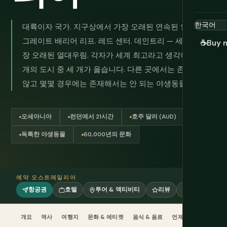
대륙이자 국가. 지구상에서 가장 오래된 연속된 인간 문화.
그레이트 배리어 리프. 레드 센터. 데인트리 — 세계에서 가
☕
Buy 
장 오래된 열대우림. 각자가 세계 최고라고 생각하는 여덟
개의 도시 중 세 개가 옳습니다. 다른 곳에서는 존재하지
않고 몇몇 경우에는 존재해서는 안 되는 야생동물.
오세아니아
런던에서 21시간
호주 달러 (AUD)
독특한 야생동물
60,000년의 문화
예약 오스트레일리아
항공권
호텔
투어 & 액티비티
리뷰
eSIM
개요
역사
여행지
문화 & 에티켓
음식 & 음료
언제 갈까
계획