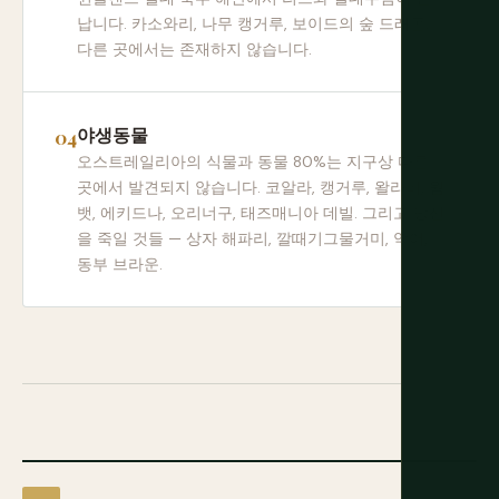
납니다. 카소와리, 나무 캥거루, 보이드의 숲 드래곤.
다른 곳에서는 존재하지 않습니다.
야생동물
오스트레일리아의 식물과 동물 80%는 지구상 다른
곳에서 발견되지 않습니다. 코알라, 캥거루, 왈라비, 웜
뱃, 에키드나, 오리너구, 태즈매니아 데빌. 그리고 당신
을 죽일 것들 — 상자 해파리, 깔때기그물거미, 악어,
동부 브라운.