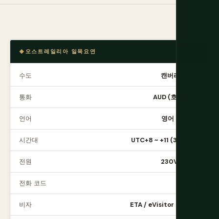
오스트레일리아 일목요연
수도
캔버라 (ACT)
통화
AUD (호주 달러)
언어
영어 (사실상)
시간대
UTC+8 ~ +11 (3개 주요)
전원
230V, Type I
전화 코드
+61
비자
ETA / eVisitor (온라인)