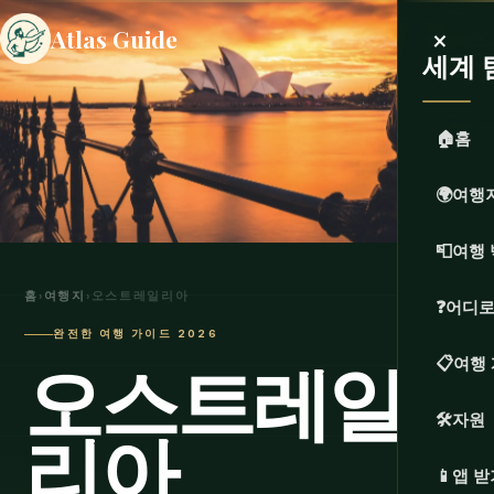
×
Atlas Guide
세계 
🏠
홈
🌍
여행
📮
여행 
홈
›
여행지
›
오스트레일리아
❓
어디로
완전한 여행 가이드 2026
오스트레일
📋
여행
🛠️
자원
리아
📱
앱 받