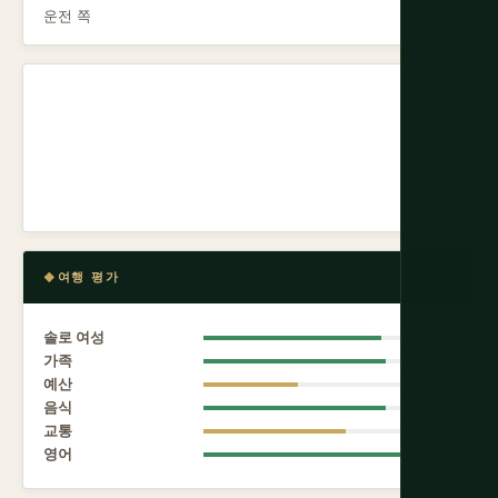
운전 쪽
왼쪽
여행 평가
솔로 여성
9.0
가족
9.2
예산
4.8
음식
9.2
교통
7.2
영어
10