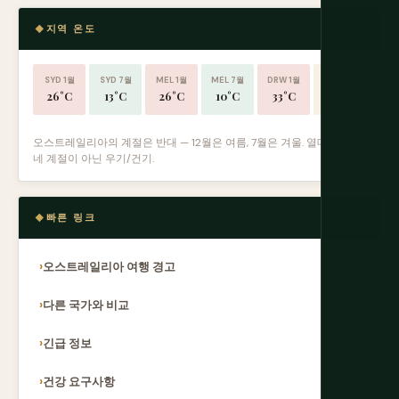
지역 온도
SYD 1월
SYD 7월
MEL 1월
MEL 7월
DRW 1월
DRW 7월
26°C
13°C
26°C
10°C
33°C
25°C
오스트레일리아의 계절은 반대 — 12월은 여름, 7월은 겨울. 열대 북부는
네 계절이 아닌 우기/건기.
빠른 링크
오스트레일리아 여행 경고
다른 국가와 비교
긴급 정보
건강 요구사항