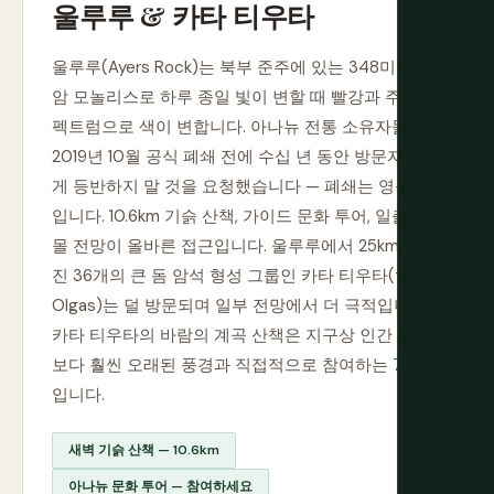
울루루 & 카타 티우타
울루루(Ayers Rock)는 북부 준주에 있는 348미터 사
암 모놀리스로 하루 종일 빛이 변할 때 빨강과 주황 스
펙트럼으로 색이 변합니다. 아나뉴 전통 소유자들이
2019년 10월 공식 폐쇄 전에 수십 년 동안 방문자들에
게 등반하지 말 것을 요청했습니다 — 폐쇄는 영구적
입니다. 10.6km 기슭 산책, 가이드 문화 투어, 일출/일
몰 전망이 올바른 접근입니다. 울루루에서 25km 떨어
진 36개의 큰 돔 암석 형성 그룹인 카타 티우타(the
Olgas)는 덜 방문되며 일부 전망에서 더 극적입니다.
카타 티우타의 바람의 계곡 산책은 지구상 인간 생명
보다 훨씬 오래된 풍경과 직접적으로 참여하는 7.4km
입니다.
새벽 기슭 산책 — 10.6km
아나뉴 문화 투어 — 참여하세요