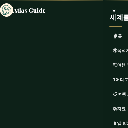
×
Atlas Guide
세계
🏠
홈
🌍
목적
📮
여행 
❓
어디로
📋
여행
🛠️
자료
📱
앱 받