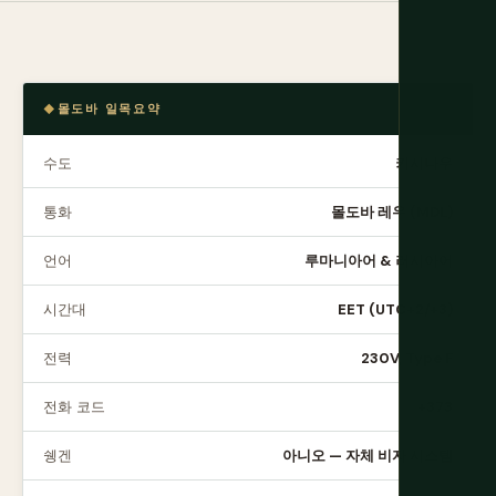
몰도바 일목요약
수도
키시나우
통화
몰도바 레우 (MDL)
언어
루마니아어 & 러시아어
시간대
EET (UTC+2/+3)
전력
230V, Type F
전화 코드
+373
쉥겐
아니오 — 자체 비자 시스템