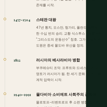
존재를 시작.
스테판 대왕
1457–1504
47년 통치, 오스만, 헝가리, 폴란드 세력에 대
한 수십 번의 승리. 교황 식스투스 4세로부터
"그리스도의 운동선수" 칭호. 그가 건설한 수
도원은 중세 몰도바 유산을 정의.
러시아의 베사라비아 병합
1812
부쿠레슈티 조약. 프루트와 드네스터 강 사이
영토가 러시아가 됨. 한 세기 문화 및 인구 통
계적 압력이 시작.
몰다비아 소비에트 사회주의 공화국
1940–1991
몰로토프-리벤트로프 후 소련 병합. 집단화,