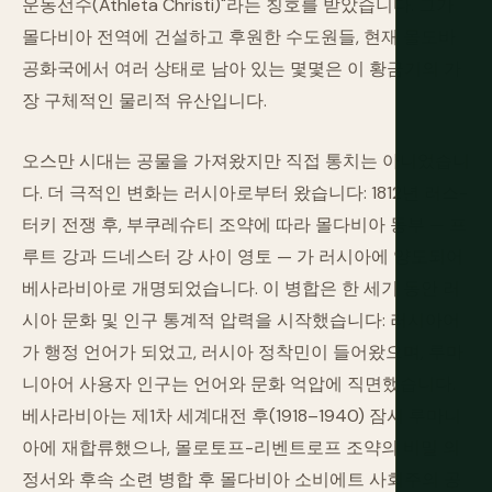
운동선수(Athleta Christi)"라는 칭호를 받았습니다. 그가
몰다비아 전역에 건설하고 후원한 수도원들, 현재 몰도바
공화국에서 여러 상태로 남아 있는 몇몇은 이 황금기의 가
장 구체적인 물리적 유산입니다.
오스만 시대는 공물을 가져왔지만 직접 통치는 아니었습니
다. 더 극적인 변화는 러시아로부터 왔습니다: 1812년 러스-
터키 전쟁 후, 부쿠레슈티 조약에 따라 몰다비아 동부 — 프
루트 강과 드네스터 강 사이 영토 — 가 러시아에 양도되어
베사라비아로 개명되었습니다. 이 병합은 한 세기 동안 러
시아 문화 및 인구 통계적 압력을 시작했습니다: 러시아어
가 행정 언어가 되었고, 러시아 정착민이 들어왔으며, 루마
니아어 사용자 인구는 언어와 문화 억압에 직면했습니다.
베사라비아는 제1차 세계대전 후(1918–1940) 잠시 루마니
아에 재합류했으나, 몰로토프-리벤트로프 조약의 비밀 의
정서와 후속 소련 병합 후 몰다비아 소비에트 사회주의 공