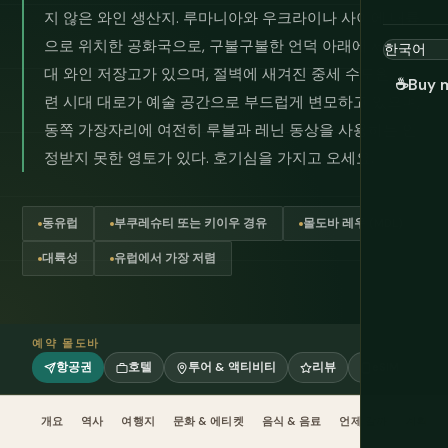
지 않은 와인 생산지. 루마니아와 우크라이나 사이에 내륙
으로 위치한 공화국으로, 구불구불한 언덕 아래에 세계 최
대 와인 저장고가 있으며, 절벽에 새겨진 중세 수도원, 소
☕
Buy 
련 시대 대로가 예술 공간으로 부드럽게 변모하고 있으며,
동쪽 가장자리에 여전히 루블과 레닌 동상을 사용하는 인
정받지 못한 영토가 있다. 호기심을 가지고 오세요.
동유럽
부쿠레슈티 또는 키이우 경유
몰도바 레우 (MDL)
대륙성
유럽에서 가장 저렴
예약 몰도바
항공권
호텔
투어 & 액티비티
리뷰
eSIM
개요
역사
여행지
문화 & 에티켓
음식 & 음료
언제 갈까
계획