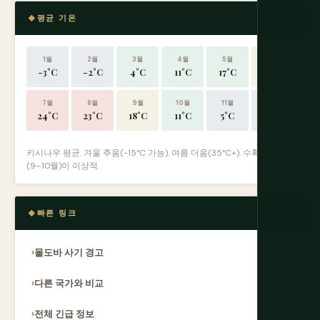
평균 기온
1월
2월
3월
4월
5월
6월
-3°C
-2°C
4°C
11°C
17°C
21°C
7월
8월
9월
10월
11월
12월
24°C
23°C
18°C
11°C
5°C
-1°C
키시나우 평균. 겨울 추움(-15°C 가능). 여름 더움(35°C+). 수확 시즌
(9–10월)이 이상적.
빠른 링크
몰도바 사기 경고
다른 국가와 비교
전체 긴급 정보