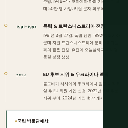
추방, 1946–47 포아메아 마레 기근으로 최
대 30만 명 사망. 키릴 문자 의무화.
독립 & 트란스니스트리아 전쟁
1991–1992
1991년 8월 27일: 독립 선언. 1992년: 러시아
군대 지원 트란스니스트리아 분리주의자들
과의 짧은 전쟁. 휴전이 오늘날까지 미해결
동결 분쟁 생성.
EU 후보 지위 & 우크라이나 맥락
2022
몰도바가 러시아의 우크라이나 침공 시작 6
일 후 EU 회원 가입 신청. 2022년 6월 후보
지위 부여. 2024년 가입 협상 개시.
국립 박물관에서: