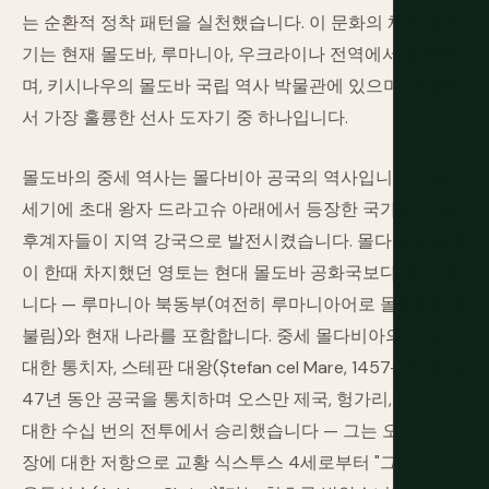
는 순환적 정착 패턴을 실천했습니다. 이 문화의 채색 도자
기는 현재 몰도바, 루마니아, 우크라이나 전역에서 발견되
며, 키시나우의 몰도바 국립 역사 박물관에 있으며, 유럽에
서 가장 훌륭한 선사 도자기 중 하나입니다.
몰도바의 중세 역사는 몰다비아 공국의 역사입니다 — 14
세기에 초대 왕자 드라고슈 아래에서 등장한 국가로, 그의
후계자들이 지역 강국으로 발전시켰습니다. 몰다비아 공국
이 한때 차지했던 영토는 현대 몰도바 공화국보다 훨씬 큽
니다 — 루마니아 북동부(여전히 루마니아어로 몰도바라고
불림)와 현재 나라를 포함합니다. 중세 몰다비아의 가장 위
대한 통치자, 스테판 대왕(Ștefan cel Mare, 1457–1504)은
47년 동안 공국을 통치하며 오스만 제국, 헝가리, 폴란드에
대한 수십 번의 전투에서 승리했습니다 — 그는 오스만 확
장에 대한 저항으로 교황 식스투스 4세로부터 "그리스도의