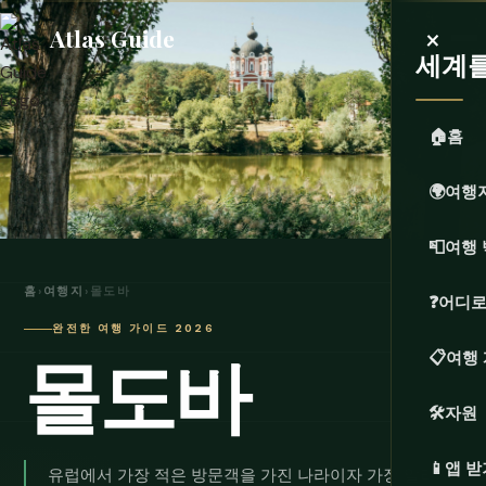
×
Atlas Guide
세계
🏠
홈
🌍
여행
📮
여행 
홈
›
여행지
›
몰도바
❓
어디로
완전한 여행 가이드 2026
몰도바
📋
여행
🛠️
자원
📱
앱 받
유럽에서 가장 적은 방문객을 가진 나라이자 가장 알려지