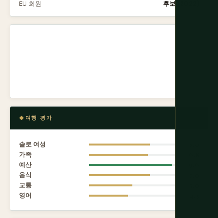
EU 회원
후보 (2022)
여행 평가
솔로 여성
7.0
가족
6.8
예산
9.6
음식
7.0
교통
5.0
영어
4.5