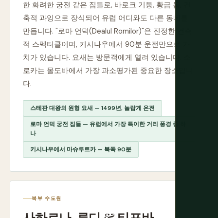
한 화려한 궁전 같은 집들로, 바로크 기둥, 황금 돔, 건
축적 과잉으로 장식되어 유럽 어디와도 다른 동네를
만듭니다. "로마 언덕(Dealul Romilor)"은 진정한 건축
적 스펙터클이며, 키시나우에서 90분 운전만으로 가
치가 있습니다. 요새는 방문객에게 열려 있습니다. 소
로카는 몰도바에서 가장 과소평가된 중요한 장소입니
다.
스테판 대왕의 원형 요새 — 1499년, 놀랍게 온전
로마 언덕 궁전 집들 — 유럽에서 가장 특이한 거리 풍경 중 하
나
키시나우에서 마슈루트카 — 북쪽 90분
북부 수도원
사하르나, 루디 & 티포바