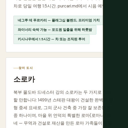
차로 당일 여행 1.5시간. purcari.md에서 시음 예약.
네그루 데 푸르카리 — 플래그십 블렌드, 프리미엄 가치
와이너리 숙박 가능 — 포도원 일출을 위해 하룻밤
키시나우에서 1.5시간 — 차 또는 조직된 투어
장미 도시
소로카
북부 몰도바 드네스터 강의 소로카는 두 가지로 주목
할 만합니다: 1499년 스테판 대왕이 건설한 완벽한 원
형 중세 요새로, 그의 군사 건축 중 가장 잘 보존된 것
중 하나이며, 마을 위 언덕의 특별한 로마(로마니) 동
네 — 무역과 건설로 재산을 만든 로마 가족들이 건설