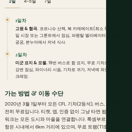
2일
4-5일
7일
1일차
고원 & 협곡.
코르니슈 산책, 복 카제메이트(최소 90분), 토요
일 시장 또는 그룬트에서 점심, 파팽탈 엘리베이터로 하강, 대
공궁, 본누아에서 저녁 식사.
2일차
미군 묘지 & 모젤.
19번 버스로 함 묘지, 무료 기차로 레미히,
강변 점심, 와이너리 시음, 기차로 귀가, 저녁에 와인 바에서
크레망.
가는 방법 & 이동 수단
2020년 3월 1일부터 모든 CFL 기차(2등석), 버스, 트램이 완
전히 무료입니다. 티켓, 앱, 인증 없이 그냥 타면 됩니다. 네트
워크는 모든 도시와 마을을 연결합니다. 룩셈부르크 핀델 공
항은 시내에서 6km 거리에 있으며, 무료 트램(T1호선)으로