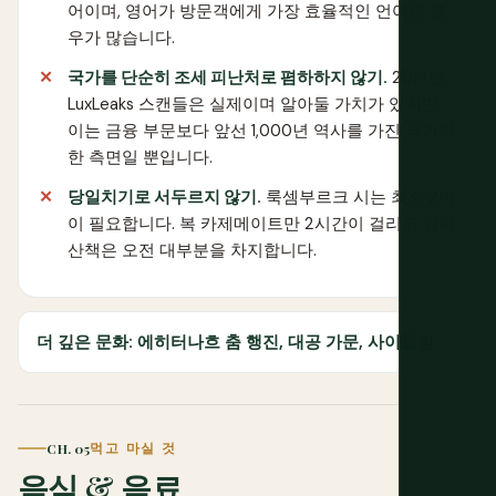
어이며, 영어가 방문객에게 가장 효율적인 언어인 경
우가 많습니다.
국가를 단순히 조세 피난처로 폄하하지 않기.
2014년
LuxLeaks 스캔들은 실제이며 알아둘 가치가 있지만,
이는 금융 부문보다 앞선 1,000년 역사를 가진 국가의
한 측면일 뿐입니다.
당일치기로 서두르지 않기.
룩셈부르크 시는 최소 2박
이 필요합니다. 복 카제메이트만 2시간이 걸리고 협곡
산책은 오전 대부분을 차지합니다.
더 깊은 문화: 에히터나흐 춤 행진, 대공 가문, 사이클링
CH. 05
먹고 마실 것
음식 & 음료