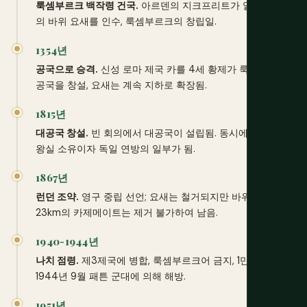
룩셈부르크 백작령 건국.
아르덴의 지크프리트가 알제트 강가
의 바위 요새를 인수, 룩셈부르크의 창립일.
1354년
공국으로 승격.
신성 로마 제국 카를 4세 황제가 룩셈부르크
공국을 창설, 요새는 계속 지하로 확장됨.
1815년
대공국 창설.
빈 회의에서 대공국이 설립됨. 동시에 네덜란드
왕실 소유이자 독일 연방의 일부가 됨.
1867년
런던 조약.
영구 중립 선언; 요새는 철거되지만 바위에 박힌
23km의 카제메이트는 제거 불가하여 남음.
1940-1944년
나치 점령.
제3제국에 병합, 룩셈부르크어 금지, 1만 명 사망;
1944년 9월 패튼 군대에 의해 해방.
1951년