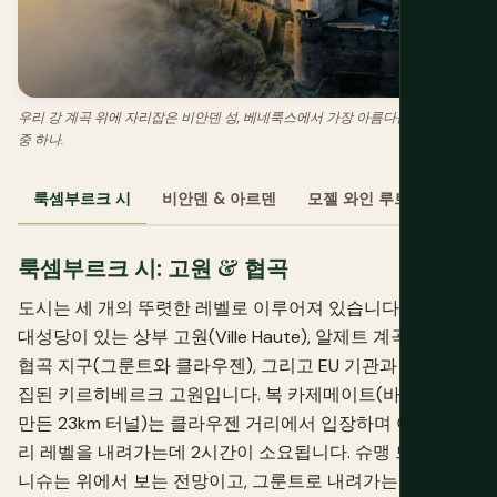
우리 강 계곡 위에 자리잡은 비안덴 성, 베네룩스에서 가장 아름다운 위치의 성
중 하나.
룩셈부르크 시
비안덴 & 아르덴
모젤 와인 루트
뮐러탈
룩셈부르크 시: 고원 & 협곡
도시는 세 개의 뚜렷한 레벨로 이루어져 있습니다. 대공궁과
대성당이 있는 상부 고원(Ville Haute), 알제트 계곡 바닥의
협곡 지구(그룬트와 클라우젠), 그리고 EU 기관과 금융이 밀
집된 키르히베르크 고원입니다. 복 카제메이트(바위를 깎아
만든 23km 터널)는 클라우젠 거리에서 입장하며 여러 갤러
리 레벨을 내려가는데 2시간이 소요됩니다. 슈맹 드 라 코르
니슈는 위에서 보는 전망이고, 그룬트로 내려가는 길은 아래