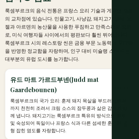
룩셈부르크의 음식 전통은 프랑스 요리 기술과 게르만 재료
의 교차점에 있습니다. 민물고기, 사냥감, 돼지고기 요리, 모
젤과 아르덴의 농산물을 사용한 푸짐하고 만족스러운 요리
로, 미식 여행자들 사이에서의 평판보다 훨씬 뛰어납니다.
룩셈부르크 시의 레스토랑 씬은 금융 부문 노동력의 구매력
을 반영한 정교함을 자랑하며, 인구 대비 미슐랭 스타 수는
대부분의 유럽 도시를 능가합니다.
유드 마트 가르드부넨(Judd mat
€15-20
Gaardebounen)
룩셈부르크의 국가 요리: 훈제 돼지 목살을 부드러워질 때
까지 천천히 조려서 크림 소스의 잠두콩과 삶은 감자와 함
께 냅니다. 돼지고기는 룩셈부르크 특유의 방식으로 훈제
및 숙성되어 독일이나 프랑스 식과 다른 섬세한 훈연과 균
형 잡힌 염도를 자랑합니다.