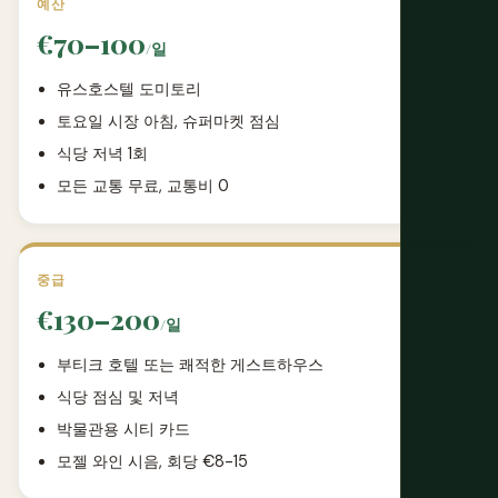
예산
€70–100
/일
유스호스텔 도미토리
토요일 시장 아침, 슈퍼마켓 점심
식당 저녁 1회
모든 교통 무료, 교통비 0
중급
€130–200
/일
부티크 호텔 또는 쾌적한 게스트하우스
식당 점심 및 저녁
박물관용 시티 카드
모젤 와인 시음, 회당 €8-15