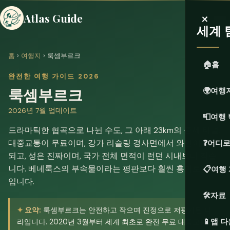
×
Atlas Guide
세계 
홈
›
여행지
› 룩셈부르크
🏠
홈
완전한 여행 가이드 2026
룩셈부르크
🌍
여행
2026년 7월 업데이트
📮
여행 
드라마틱한 협곡으로 나뉜 수도, 그 아래 23km의 중세 터널.
대중교통이 무료이며, 강가 리슬링 경사면에서 와인이 생산
❓
어디로
되고, 성은 진짜이며, 국가 전체 면적이 런던 시내보다 작습
니다. 베네룩스의 부속물이라는 평판보다 훨씬 흥미로운 곳
📋
여행
입니다.
🛠️
자료
요약:
룩셈부르크는 안전하고 작으며 진정으로 저평가된 나
📱
앱 
라입니다. 2020년 3월부터 세계 최초로 완전 무료 대중교통을