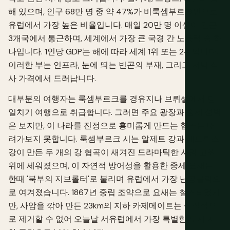
해 있으며, 인구 68만 명 중 약 47%가 비룩셈부르크인으로
유럽에서 가장 높은 비율입니다. 매일 20만 명 이상이 인근
3개국에서 통근하며, 세계에서 가장 큰 국경 간 노동력 중 하
나입니다. 1인당 GDP는 해에 따라 세계 1위 또는 2위입니다.
이러한 부는 인프라, 눈에 띄는 빈곤의 부재, 그리고 저녁 식
사 가격에서 드러납니다.
대부분의 여행자는 룩셈부르크를 경유지나 브뤼셀에서 당
일치기 여행으로 취급합니다. 그러면 주요 광장과 중세 성벽
은 보지만, 이 나라를 진정으로 흥미롭게 만드는 협곡은 내
려가보지 못합니다. 룩셈부르크 시는 알제트 강과 페트뤼스
강이 만든 두 개의 강 협곡이 새겨진 드라마틱한 사암 고원
위에 세워졌으며, 이 자연적 방어성을 활용한 중세 요새는
한때 '북부의 지브롤터'로 불리며 유럽에서 가장 난공불락으
로 여겨졌습니다. 1867년 중립 조약으로 요새는 철거되었지
만, 사암을 깎아 만든 23km의 지하 카제메이트는 실질적으
로 제거할 수 없어 오늘날 서유럽에서 가장 특별한 도시 지