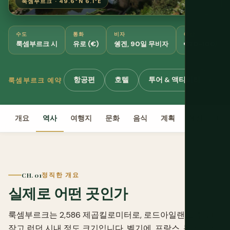
룩셈부르크 · 49.6°N 6.1°E
수도
통화
비자
예산
룩셈부르크 시
유로 (€)
쉥겐, 90일 무비자
€70-100/일
항공편
호텔
투어 & 액티비티
렌
룩셈부르크 예약
개요
역사
여행지
문화
음식
계획
예산
비
CH. 01
정직한 개요
실제로 어떤 곳인가
룩셈부르크는 2,586 제곱킬로미터로, 로드아일랜드 주보다
작고 런던 시내 정도 크기입니다. 벨기에, 프랑스, 독일과 접