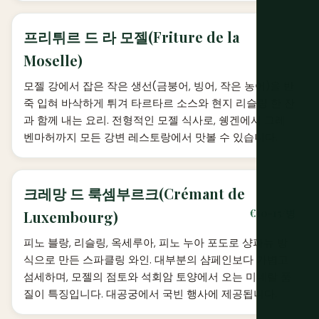
프리튀르 드 라 모젤(Friture de la
Moselle)
모젤 강에서 잡은 작은 생선(금붕어, 빙어, 작은 농어)을 반
죽 입혀 바삭하게 튀겨 타르타르 소스와 현지 리슬링 한 잔
과 함께 내는 요리. 전형적인 모젤 식사로, 쉥겐에서 그레
벤마허까지 모든 강변 레스토랑에서 맛볼 수 있습니다.
크레망 드 룩셈부르크(Crémant de
€10-15/병
Luxembourg)
피노 블랑, 리슬링, 옥세루아, 피노 누아 포도로 샹파뉴 방
식으로 만든 스파클링 와인. 대부분의 샴페인보다 가볍고
섬세하며, 모젤의 점토와 석회암 토양에서 오는 미네랄 품
질이 특징입니다. 대공궁에서 국빈 행사에 제공됩니다.