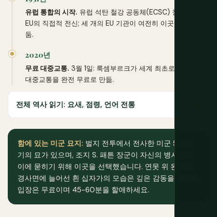
유럽 통합의 시작.
유럽 석탄 철강 공동체(ECSC) 창립 회원국,
EU의 직접적 전신; 세 개의 EU 기관이 여전히 이곳에 본부를
둠.
2020년
무료 대중교통.
3월 1일: 룩셈부르크가 세계 최초로 모든 국가
대중교통을 완전 무료로 만듦.
전체 역사 읽기: 요새, 점령, 언어 전통
함에 있는 미군 묘지:
벌지 전투에서 전사한 미군 5,076
기의 묘가 있으며, 조지 S. 패튼 장군이 자신의 병사들 사
이에 묻히기 위해 이곳을 선택했습니다. 연못 위 완만한
경사면에 늘어선 흰 십자가의 모습은 깊은 감동을 줍니다.
입장은 무료이며 45-60분을 할애하세요.