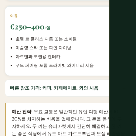
여유
€250–400
/일
호텔 르 플라스 다름 또는 소피텔
미슐랭 스타 또는 파인 다이닝
아르덴과 모젤용 렌터카
푸드 페어링 포함 프라이빗 와이너리 시음
빠른 참조 가격: 커피, 카제메이트, 와인 시음
예산 전략:
무료 교통은 일반적인 유럽 여행 예산의 10-
20%를 차지하는 비용을 없애줍니다. 그 돈을 음식에 투
자하세요. 두 끼는 슈퍼마켓에서 간단히 해결하고 한 끼
는 좋은 식당에서 유드 마트 가르드부넨과 모젤 리슬링을