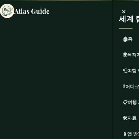
×
Atlas Guide
세계 
🏠
홈
🌍
목적
📮
여행 
❓
어디로
📋
여행
🛠️
자료
📱
앱 받