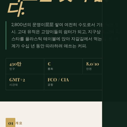
다.
2,800년의 문명이层层 쌓여 여전히 수도로서 기능하는 도
시. 고대 유적은 고양이들의 쉼터가 되고, 지구상 최고의 파
스타를 플라스틱 테이블에 앉아 자갈길에서 먹는다. 전 세
계가 수십 년 동안 따라하려 애쓰는 커피.
430만
€
8.0/10
인구
통화
안전
GMT+2
FCO / CIA
시간대
공항
개요