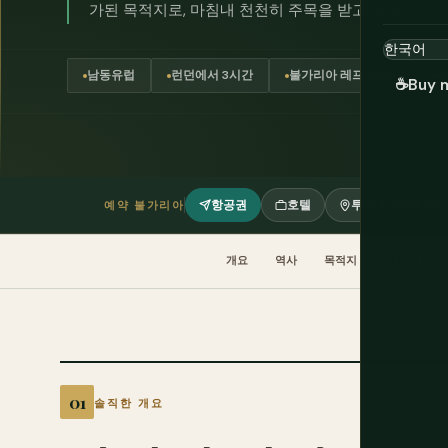
가된 목적지로, 마침내 천천히 주목을 받고 있습니다.
남동유럽
런던에서 3시간
불가리아 레프 (BGN)
장
☕
Buy 
항공권
호텔
투어 & 액티비티
예약 불가리아
개요
역사
목적지
문화 & 에티
솔직한 개요