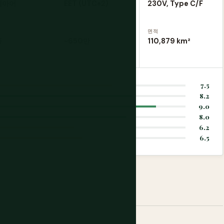
리아어
EET (UTC+2)
230V, Type C/F
인구
면적
쪽
~650만
110,879 km²
7.5
8.2
9.0
8.0
6.2
6.5