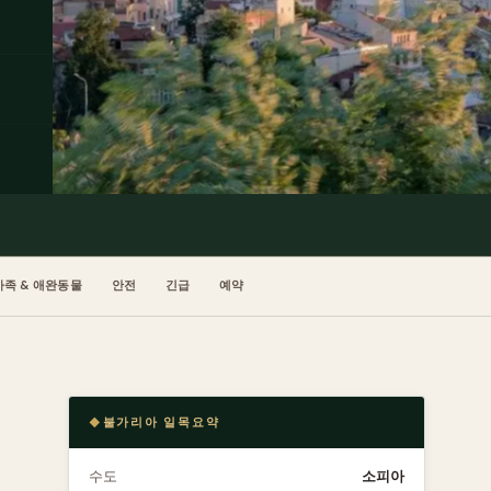
가족 & 애완동물
안전
긴급
예약
불가리아 일목요약
수도
소피아