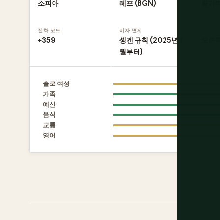
소피아
레프 (BGN)
불가
전화 코드
비자 면제
운전
+359
솅겐 규칙 (2025년 1
오른
월부터)
솔로 여성
가족
예산
음식
교통
영어