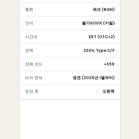
통화
레프 (BGN)
언어
불가리아어 (키릴)
시간대
EET (UTC+2)
전력
230V, Type C/F
전화 코드
+359
비자 면제
솅겐 (2025년 1월부터)
운전 쪽
오른쪽