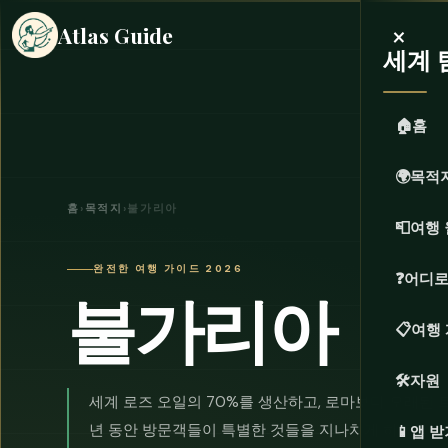
×
Atlas Guide
세계 
🏠
홈
🌍
목적
홈
›
목적지
›
불가리아
📮
여행 
완전한 여행 가이드 2026
❓
어디로
불가리아
📋
여행
🛠️
자원
세계 로즈 오일의 70%를 생산하고, 로마보다 오래된 
년 동안 방문객들이 특별한 것들을 지나치게 하도록 내
📱
앱 받