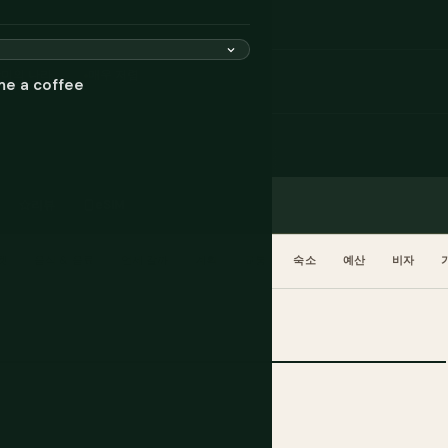
미의 나라
매우 저렴
me a coffee
리뷰
eSIM
켓
음식 & 음료
언제 갈까
계획
교통
숙소
예산
비자