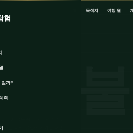
홈
목적지
여행 월
탐험
지
월
 갈까?
 계획
트라키아 금을 숨기고 있으며, 수십
버려둔 나라. 유럽에서 가장 저평
기