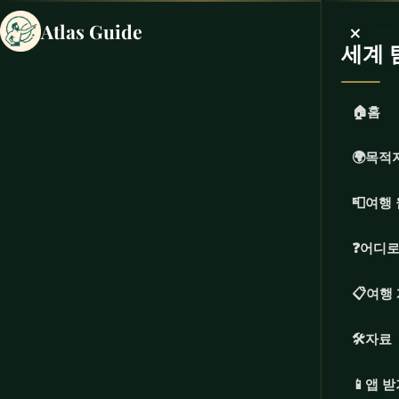
×
Atlas Guide
세계 
🏠
홈
🌍
목적
📮
여행 
❓
어디로
📋
여행
🛠️
자료
📱
앱 받