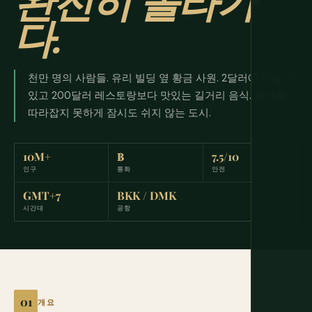
완전히 올라가
다.
천만 명의 사람들. 유리 빌딩 옆 황금 사원. 2달러에 먹을 수
있고 200달러 레스토랑보다 맛있는 길거리 음식. 당신을
따라잡지 못하게 잠시도 쉬지 않는 도시.
10M+
฿
7.5/10
인구
통화
안전
GMT+7
BKK / DMK
시간대
공항
개요