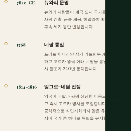
뉴와리 문명
7th c. CE
뉴와리 사람들이 계곡 도시 국가를 세웁니다.
사원 건축, 금속 세공, 히말라야 횡단 무역이
후속 세기 동안 번성합니다.
네팔 통일
1768
프리트비 나라얀 샤가 카트만두 계곡을 정복
하고 고르카 왕국 아래 네팔을 통일합니다.
샤 왕조가 240년 통치합니다.
앵그로-네팔 전쟁
1814–1816
영국이 네팔과 싸워 상당한 비용으로 승리하
고 즉시 고르카 병사를 모집합니다. 네팔은
공식적으로 식민지화되지 않은 유일한 남아
시아 국가 중 하나로 독립을 유지합니다.