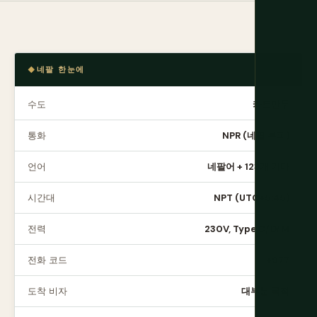
네팔 한눈에
수도
카트만두
통화
NPR (네팔 루피)
언어
네팔어 + 123개 기타
시간대
NPT (UTC+5:45)
전력
230V, Type C/D/M
전화 코드
+977
도착 비자
대부분 국적