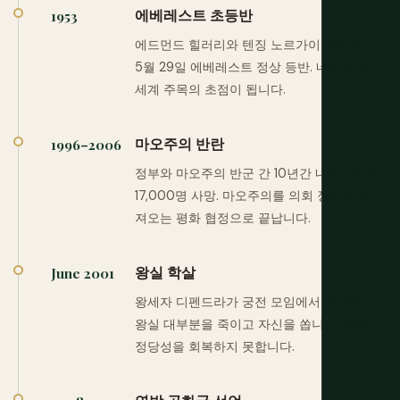
에베레스트 초등반
1953
에드먼드 힐러리와 텐징 노르가이 셰르파가
5월 29일 에베레스트 정상 등반. 네팔의 산이
세계 주목의 초점이 됩니다.
마오주의 반란
1996–2006
정부와 마오주의 반군 간 10년간 내전으로 약
17,000명 사망. 마오주의를 의회 정치로 가
져오는 평화 협정으로 끝납니다.
왕실 학살
June 2001
왕세자 디펜드라가 궁전 모임에서 왕, 왕비,
왕실 대부분을 죽이고 자신을 쏩니다. 왕조는
정당성을 회복하지 못합니다.