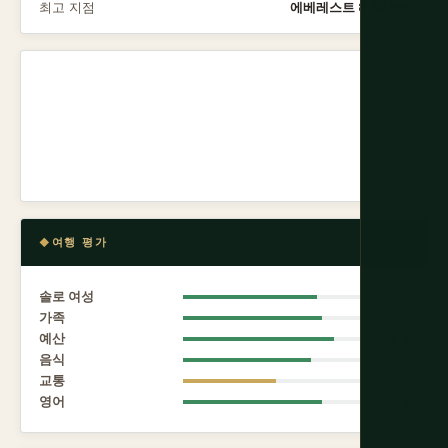
최고 지점
에베레스트 8,849m
여행 평가
솔로 여성
7.5
가족
7.8
예산
8.5
음식
7.2
교통
5.2
영어
7.8