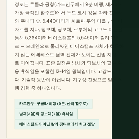
경로는 루클라 공항(카트만두에서 9분 비행, 세계에서
가장 극적인 활주로)에서 두드 코시 강을 따라 진달래
와 주니퍼 숲, 3,440미터의 셰르파 무역 마을 남체 바
자르를 지나, 텡보체, 딩보체, 로부체의 고고도 마을을
통해 5,364미터 베이스캠프와 5,545미터 칼라 팟타
르 — 모레인으로 둘러싸인 베이스캠프 자체가 허용하
지 않는 에베레스트 남벽 전체가 보이는 전망 지점 —
로 이어집니다. 표준 일정은 남체와 딩보체의 필수 순
응 휴식일을 포함한 12~14일 왕복입니다. 고강도입니
다. 기술적 등반이 아닙니다. 지구상 진정으로 얻은 여
행 경험 중 하나입니다.
카트만두–루클라 비행 (9분, 산악 활주로)
남체(3일)와 딩보체(7일) 휴식일
베이스캠프가 아닌 칼라 팟타르에서 최고 전망