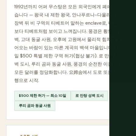
1992년까지 어퍼 무스탕은 모든 외국인에게 폐쇄되었
습니다 — 왕국 내 제한 왕국, 안나푸르나-다울라기리
장벽 뒤 비 구역의 티베트어 말하는 enclave로, 네팔
보다 티베트처럼 보이고 느껴집니다. 풍경은 황토 절
벽, 고대 동굴 사원, 오후에 고원에서 물리적 힘처럼 불
어오는 바람이 있는 마른 계곡의 백색 마을입니다. 10
일 $500 특별 제한 구역 허가(협상 불가). 로 만탕 성
벽 도시, 루리 곰파 동굴 사원, 풍경의 순전한 이질성이
모든 달러를 정당화합니다. 요姆솜에서 도로 또는 비
행으로 시작.
$500 제한 허가 — 최소 10일
로 만탕 성벽 도시
루리 곰파 동굴 사원