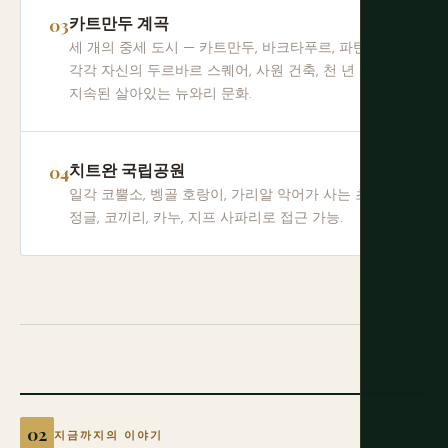
카트만두 계곡
세 개의 중세 도시 — 카트만두, 바크타푸르, 파탄 —
각각 자신의 두르바르 스퀘어, 사원 건축, 천 년 이상
지속된 살아있는 뉴와리 문화.
치트완 국립공원
일각 코뿔소, 벵골 호랑이, 가리알 악어가 사는 초원과
정글, 코끼리, 카누, 지프 사파리로 접근 가능.
지금까지의 이야기