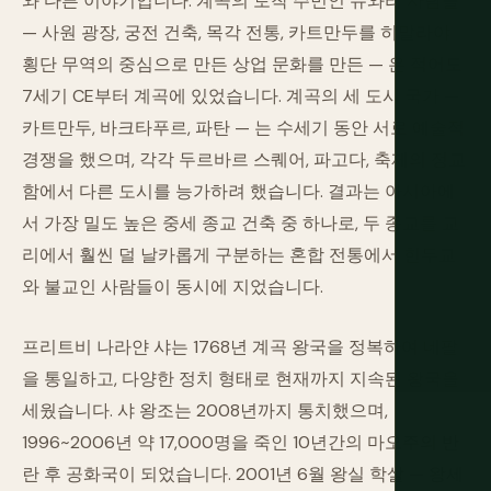
와 다른 이야기입니다. 계곡의 토착 주민인 뉴와리 사람들
— 사원 광장, 궁전 건축, 목각 전통, 카트만두를 히말라야
횡단 무역의 중심으로 만든 상업 문화를 만든 — 은 적어도
7세기 CE부터 계곡에 있었습니다. 계곡의 세 도시 국가 —
카트만두, 바크타푸르, 파탄 — 는 수세기 동안 서로 예술적
경쟁을 했으며, 각각 두르바르 스퀘어, 파고다, 축제의 정교
함에서 다른 도시를 능가하려 했습니다. 결과는 아시아에
서 가장 밀도 높은 중세 종교 건축 중 하나로, 두 종교를 교
리에서 훨씬 덜 날카롭게 구분하는 혼합 전통에서 힌두교
와 불교인 사람들이 동시에 지었습니다.
프리트비 나라얀 샤는 1768년 계곡 왕국을 정복하여 네팔
을 통일하고, 다양한 정치 형태로 현재까지 지속된 왕국을
세웠습니다. 샤 왕조는 2008년까지 통치했으며,
1996~2006년 약 17,000명을 죽인 10년간의 마오주의 반
란 후 공화국이 되었습니다. 2001년 6월 왕실 학살 — 왕세