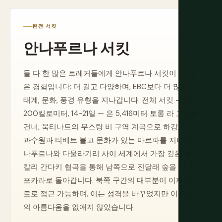
완전 서킷
안나푸르나 서킷
둘 다 한 많은 트레커들에게 안나푸르나 서킷이 더 나
은 경험입니다: 더 길고 다양하며, EBC보다 더 많은 생
태계, 문화, 풍경 유형을 지나갑니다. 전체 서킷 — 약
200킬로미터, 14~21일 — 은 5,416미터 토롱 라 고개를
건너, 묵티나트의 무스탕 비 구역 계곡으로 하강, 사과
과수원과 티베트 불교 문화가 있는 마르파를 지나, 안
나푸르나와 다울라기리 사이 세계에서 가장 깊은 계곡
칼리 간다키 협곡을 통해 남쪽으로 진달래 숲을 지나
포카라로 돌아갑니다. 북쪽 구간의 대부분이 이제 도
로로 접근 가능하며, 이는 성격을 바꾸었지만 이 경로
의 아름다움을 없애지 않았습니다.