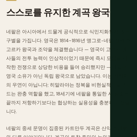
스스로를
유지한
계곡
왕국
네팔은 아시아에서 드물게 공식적으로 식민지화되지 않은
구별을 가집니다. 영국은 1814~1816년 앵그로-네팔 전쟁 후
고르카 왕국과 조약을 체결했습니다 — 영국이 고르카 병
사들의 전투 능력이 인상적이었기 때문에 즉시 모집을 시
작한 전쟁으로 상당한 비용을 들여 승리했지만 — 네팔은
영국 소유가 아닌 독립 왕국으로 남았습니다. 이는 지리학
의 우연이 아닙니다; 히말라야는 정복을 비현실적으로 만
드는 완충 역할을 했고, 18세기에 네팔을 통일한 샤 왕조는
끝까지 저항하기보다는 협상하는 실용성을 충분히 가졌습
니다.
네팔의 중세 문명이 집중된 카트만두 계곡은 산악 주변부