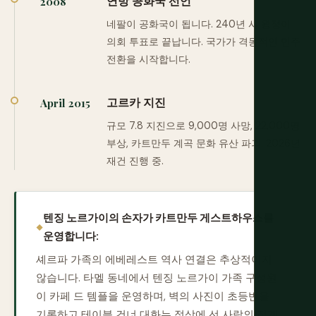
연방 공화국 선언
2008
네팔이 공화국이 됩니다. 240년 샤 왕정이
의회 투표로 끝납니다. 국가가 격동적인 민주
전환을 시작합니다.
고르카 지진
April 2015
규모 7.8 지진으로 9,000명 사망, 22,000명
부상, 카트만두 계곡 문화 유산 파괴. 2026년
재건 진행 중.
텐징 노르가이의 손자가 카트만두 게스트하우스를
운영합니다:
셰르파 가족의 에베레스트 역사 연결은 추상적이지
않습니다. 타멜 동네에서 텐징 노르가이 가족 구성원
이 카페 드 템플을 운영하며, 벽의 사진이 초등반을
기록하고 테이블 건너 대화는 정상에 선 사람의 직계