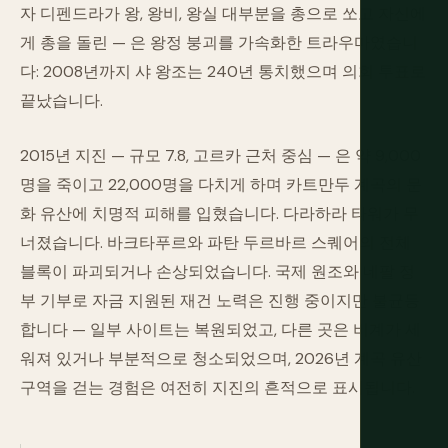
자 디펜드라가 왕, 왕비, 왕실 대부분을 총으로 쏘고 자신에
게 총을 돌린 — 은 왕정 붕괴를 가속화한 트라우마였습니
다: 2008년까지 샤 왕조는 240년 통치했으며 의회 투표로
끝났습니다.
2015년 지진 — 규모 7.8, 고르카 근처 중심 — 은 약 9,000
명을 죽이고 22,000명을 다치게 하며 카트만두 계곡의 문
화 유산에 치명적 피해를 입혔습니다. 다라하라 타워가 무
너졌습니다. 바크타푸르와 파탄 두르바르 스퀘어의 전체
블록이 파괴되거나 손상되었습니다. 국제 원조와 네팔 정
부 기부로 자금 지원된 재건 노력은 진행 중이지만 불균등
합니다 — 일부 사이트는 복원되었고, 다른 곳은 비계가 세
워져 있거나 부분적으로 청소되었으며, 2026년 계곡 유산
구역을 걷는 경험은 여전히 지진의 흔적으로 표시됩니다.