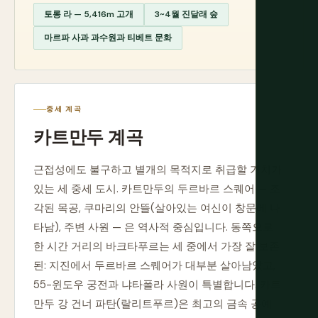
토롱 라 — 5,416m 고개
3~4월 진달래 숲
마르파 사과 과수원과 티베트 문화
중세 계곡
카트만두 계곡
근접성에도 불구하고 별개의 목적지로 취급할 가치가
있는 세 중세 도시. 카트만두의 두르바르 스퀘어 — 조
각된 목공, 쿠마리의 안뜰(살아있는 여신이 창문에 나
타남), 주변 사원 — 은 역사적 중심입니다. 동쪽으로
한 시간 거리의 바크타푸르는 세 중에서 가장 잘 보존
된: 지진에서 두르바르 스퀘어가 대부분 살아남았고,
55-윈도우 궁전과 냐타폴라 사원이 특별합니다. 카트
만두 강 건너 파탄(랄리트푸르)은 최고의 금속 공예