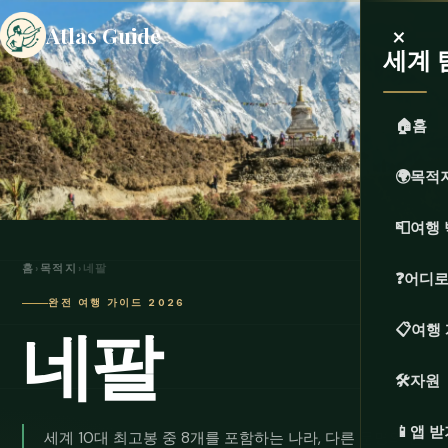
×
Atlas Guide
세계 
🏠
홈
🌍
목적
📮
여행 
홈
›
목적지
›
네팔
❓
어디로
완전 여행 가이드 2026
네팔
📋
여행
🛠️
자원
📱
앱 받
세계 10대 최고봉 중 8개를 포함하는 나라, 다른 문명의 간