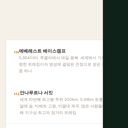
에베레스트 베이스캠프
5,364미터. 루클라에서 14일 왕복. 세계에서 가장 유
명한 트레킹이자 명성에 걸맞은 진정으로 얻은 경험
중 하나.
안나푸르나 서킷
세계 10번째 최고봉 주위 200km. 5,416m 토롱 라. 진
달래 숲, 티베트 고원, 아열대 계곡. 많은 사람들에 의
해 지구상 최고의 장거리 트레킹.