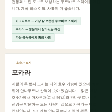
전통과 느린 도보로 보상하는 두르바르 스퀘어를 가집
니다. 계곡 최소 이틀; 사흘이 더 좋습니다.
바크타푸르 — 가장 잘 보존된 두르바르 스퀘어
쿠마리 — 창문에서 살아있는 여신
파탄 금속공예와 황금 사원
호숫가 도시
포카라
네팔의 두 번째 도시는 페와 호수 기슭에 있으며, 바로
뒤에 안나푸르나 산맥이 솟아 있습니다 — 맑은 아침
호숫가에서 마차푸처(피시 테일)와 안나푸르나 산맥
전망은 방문하는 모든 사람이 집으로 가져가는 네팔
엽서입니다. 포카라는 안나푸르나 지역의 관문, 푼 힐