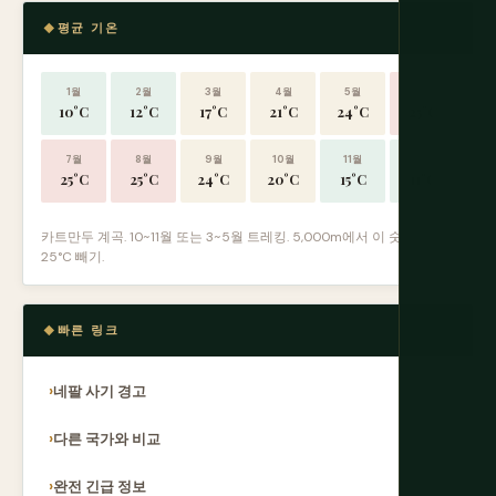
평균 기온
1월
2월
3월
4월
5월
6월
10°C
12°C
17°C
21°C
24°C
25°C
7월
8월
9월
10월
11월
12월
25°C
25°C
24°C
20°C
15°C
11°C
카트만두 계곡. 10~11월 또는 3~5월 트레킹. 5,000m에서 이 숫자에서
25°C 빼기.
빠른 링크
네팔 사기 경고
다른 국가와 비교
완전 긴급 정보