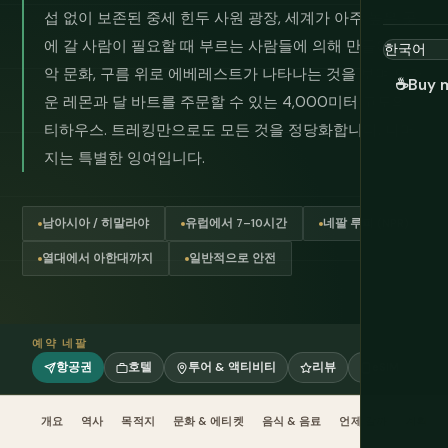
섭 없이 보존된 중세 힌두 사원 광장, 세계가 아주 높은 곳
에 갈 사람이 필요할 때 부르는 사람들에 의해 만들어진 산
악 문화, 구름 위로 에베레스트가 나타나는 것을 보며 뜨거
☕
Buy 
운 레몬과 달 바트를 주문할 수 있는 4,000미터 고도의
티하우스. 트레킹만으로도 모든 것을 정당화합니다. 나머
지는 특별한 잉여입니다.
남아시아 / 히말라야
유럽에서 7–10시간
네팔 루피 (NPR)
열대에서 아한대까지
일반적으로 안전
예약 네팔
항공권
호텔
투어 & 액티비티
리뷰
eSIM
개요
역사
목적지
문화 & 에티켓
음식 & 음료
언제 갈까
계획