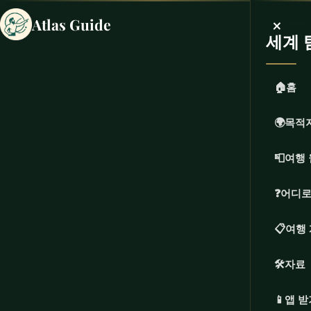
×
Atlas Guide
세계 
🏠
홈
🌍
목적
📮
여행 
❓
어디로
📋
여행
🛠️
자료
📱
앱 받