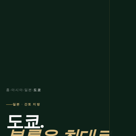
홈
›
아시아
›
일본
›
도쿄
일본 · 간토 지방
도쿄.