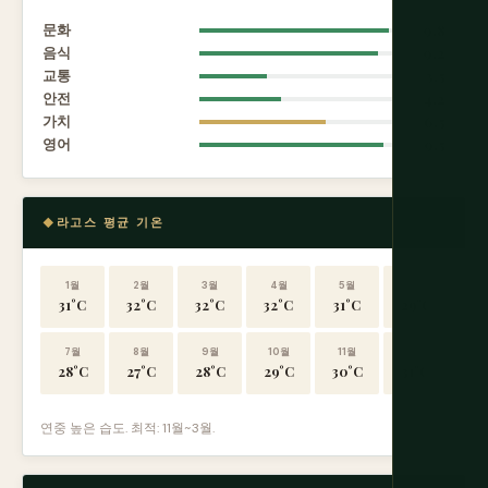
문화
9.8
음식
9.2
교통
3.5
안전
4.2
가치
6.5
영어
9.5
라고스 평균 기온
1월
2월
3월
4월
5월
6월
31°C
32°C
32°C
32°C
31°C
29°C
7월
8월
9월
10월
11월
12월
28°C
27°C
28°C
29°C
30°C
31°C
연중 높은 습도. 최적: 11월~3월.