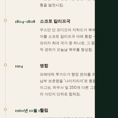
통을 발전시킴.
소코토 칼리프국
1804–1808
우스만 단 포디오의 지하드가 북부 나이지리
아를 소코토 칼리프국 아래 통합 — 19세기 아
프리카 최대 국가 중 하나로, 그 종교적, 정치
적 권위가 오늘날 북부를 형성함.
병합
1914
프레데릭 루가드가 행정 편의를 위해 북부 및
남부 보호령을 '나이지리아'로 통합. 요루바,
이그보, 하우사 및 250개 다른 그룹이 하나
의 식민지 단위로 합쳐짐.
독립
1960년 10월 1일