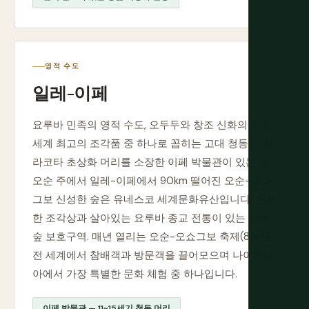
영적 수도
일레-이페
요루바 민족의 영적 수도, 오두두와 창조 신화의 장소,
세계 최고의 조각품 중 하나로 꼽히는 고대 청동 및 테
라코타 초상화 머리를 소장한 이페 박물관이 있는 곳.
오순 주에서 일레-이페에서 90km 떨어진 오순-오쇼
그보 신성한 숲은 유네스코 세계문화유산입니다: 신성
한 조각상과 살아있는 요루바 종교 전통이 있는 강변
숲 보호구역. 매년 열리는 오순-오쇼그보 축제(8월)는
전 세계에서 참배객과 방문객을 끌어모으며 나이지리
아에서 가장 특별한 문화 체험 중 하나입니다.
이페 박물관 — 11~15세기 청동 머리