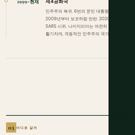
제4공화국
1999–현재
민주주의 복귀. 6번의 문민 대통령 교체.
2009년부터 보코하람 반란. 2020년 엔드
SARS 시위. 나이지리아는 여전히 복잡하고,
활기차며, 격동적인 민주주의 국가.
어디로 갈까