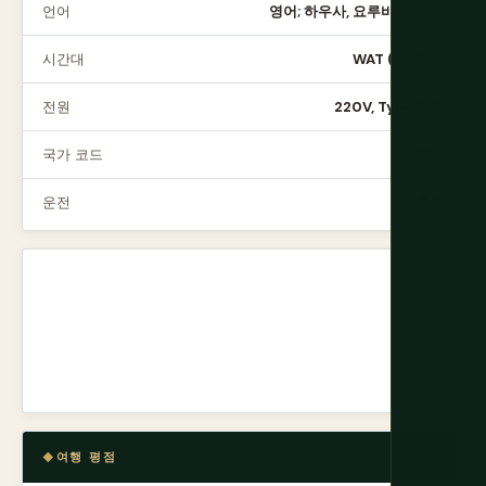
언어
영어; 하우사, 요루바, 이그보
시간대
WAT (UTC+1)
전원
220V, Type D/G
국가 코드
+234
운전
오른쪽
여행 평점