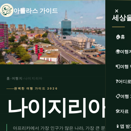
×
아틀라스 가이드
세상
🏠
홈
🌍
여행
📮
여행 
홈
›
여행지
›
나이지리아
❓
어디로
완벽한 여행 가이드 2026
나이지리아
📋
여행
🛠️
자료
📱
앱 받
아프리카에서 가장 인구가 많은 나라, 가장 큰 문화 수출