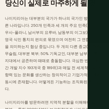
당신이
실제로
마주하게
될
것
나이지리아는 대부분의 국가가 하나의 국가인 방식과는 다
른 나라입니다. 250개 민족과 세 개의 주요 민족(북부의 하
우사-풀라니, 남서부의 요루바, 남동부의 이그보)이 1914년
영국 식민 통치의 편의로 묶였으며 여전히 그 연합이 무엇
을 의미하는지 협상 중입니다. 두 개의 다른 종교(약 50%
무슬림, 대부분 북부; 50% 기독교인, 대부분 남부)가 중간
지대에서 공존하며 때때로 충돌합니다. 극심한 빈곤(UN 인
간 개발 지수 193개국 중 189위)과 매일 전 세계적으로 영
향력 있는 문화를 생산하는 창의적이고 기업가적인 계층이
동시에 존재합니다. 어떻게든 기능하는 조직화된 혼란입니
다.
나이지리아를 방문하려면 지역적 분할을 이해해야 합니다.