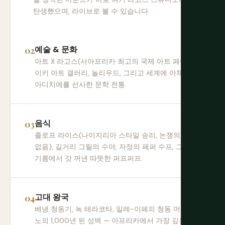
탄생했으며, 라이브로 볼 수 있습니다.
예술 & 문화
아트 X 라고스(서아프리카 최고의 국제 아트 페어), 나
이키 아트 갤러리, 놀리우드, 그리고 세계에 아체베와
아디치에를 선사한 문학 전통.
음식
졸로프 라이스(나이지리아 스타일 승리, 논쟁의 여지
없음), 길거리 그릴의 수야, 자정의 페퍼 수프, 그리고
기름에서 갓 꺼낸 따뜻한 퍼프퍼프.
고대 왕국
베냉 청동기, 녹 테라코타, 일레-이페의 청동 머리, 카
노의 1,000년 된 성벽 — 아프리카에서 가장 깊은 식