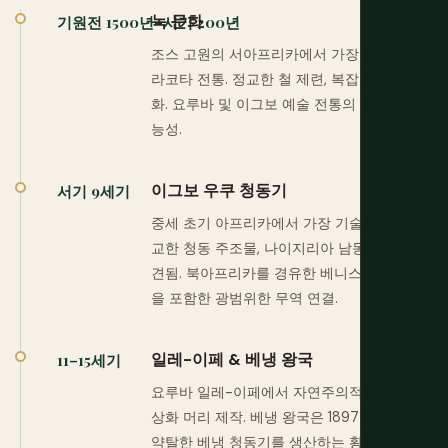
녹 문화
기원전 1500년–서기 200년
조스 고원의 서아프리카에서 가장 오래된 테
라코타 전통. 정교한 철 제련, 복잡한 장례 문
화. 요루바 및 이그보 예술 전통의 조상일 가
능성.
이그보 우쿠 청동기
서기 9세기
중세 초기 아프리카에서 가장 기술적으로 정
교한 청동 주조물, 나이지리아 남동부에서 발
견됨. 북아프리카를 경유한 베니스 유리 구슬
을 포함한 광범위한 무역 연결.
일레-이페 & 베냉 왕국
11–15세기
요루바 일레-이페에서 자연주의적인 청동 초
상화 머리 제작. 베냉 왕국은 1897년 영국이
약탈한 베냉 청동기를 생산하는 황동 주조 전