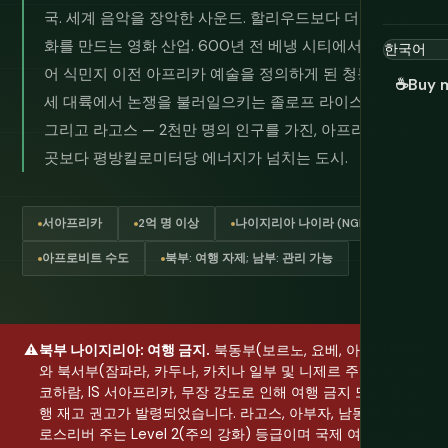
국. 세계 음악을 장악한 사운드. 할리우드보다 더 많은 영
화를 만드는 영화 산업. 600년 전 베냉 시티에서 제작되
어 식민지 이전 아프리카 예술을 정의하게 된 청동 조각.
☕
Buy 
세 대륙에서 논쟁을 불러일으키는 졸로프 라이스 한 접시.
그리고 라고스 — 2천만 명의 인구를 가진, 아프리카 어느
곳보다 평방킬로미터당 에너지가 넘치는 도시.
서아프리카
2억 명 이상
나이지리아 나이라 (NGN)
아프로비트 수도
북부: 여행 자제; 남부: 관리 가능
⚠️
북부 나이지리아: 여행 금지.
북동부(보르노, 요베, 아다마와)
전
와 북서부(잠파라, 카두나, 카치나 일부 및 니제르 주)는 보
체
코하람, IS 서아프리카, 무장 강도로 인해 여행 금지 또는 여
안
행 재고 권고가 발령되었습니다. 라고스, 아부자, 남동부, 크
전
로스리버 주는 Level 2(주의 강화) 등급이며 국제 여행객이
정