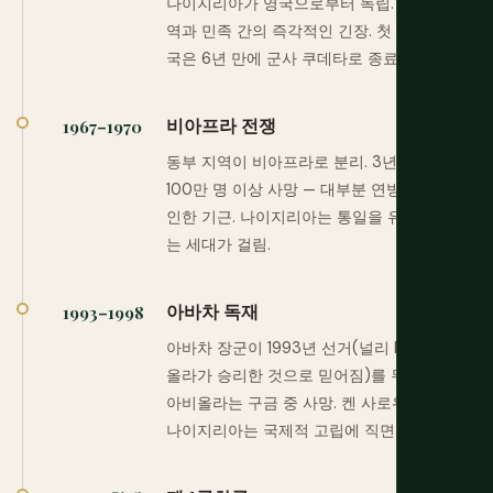
나이지리아가 영국으로부터 독립. 세 주요 지
역과 민족 간의 즉각적인 긴장. 첫 번째 공화
국은 6년 만에 군사 쿠데타로 종료.
비아프라 전쟁
1967–1970
동부 지역이 비아프라로 분리. 3년간의 내전,
100만 명 이상 사망 — 대부분 연방 봉쇄로
인한 기근. 나이지리아는 통일을 유지. 상처
는 세대가 걸림.
아바차 독재
1993–1998
아바차 장군이 1993년 선거(널리 MKO 아비
올라가 승리한 것으로 믿어짐)를 무효화하고,
아비올라는 구금 중 사망. 켄 사로위와 처형.
나이지리아는 국제적 고립에 직면.