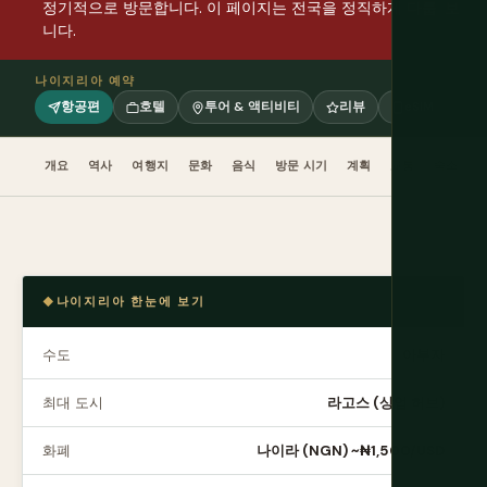
정기적으로 방문합니다. 이 페이지는 전국을 정직하게 다룹
보
니다.
나이지리아 예약
항공편
호텔
투어 & 액티비티
리뷰
eSIM
개요
역사
여행지
문화
음식
방문 시기
계획
교통
숙소
나이지리아 한눈에 보기
수도
아부자
최대 도시
라고스 (상업 허브)
화폐
나이라 (NGN) ~₦1,500/USD