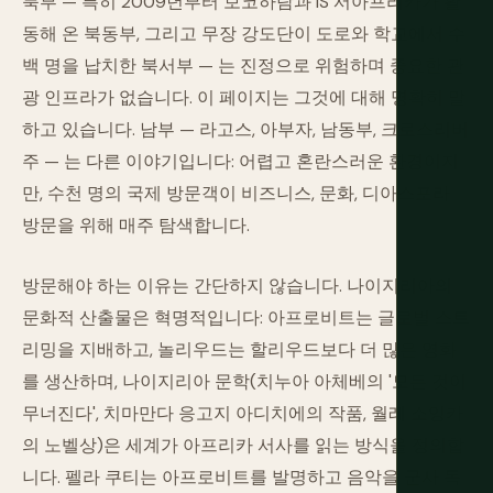
북부 — 특히 2009년부터 보코하람과 IS 서아프리카가 활
동해 온 북동부, 그리고 무장 강도단이 도로와 학교에서 수
백 명을 납치한 북서부 — 는 진정으로 위험하며 중요한 관
광 인프라가 없습니다. 이 페이지는 그것에 대해 명확히 말
하고 있습니다. 남부 — 라고스, 아부자, 남동부, 크로스리버
주 — 는 다른 이야기입니다: 어렵고 혼란스러운 환경이지
만, 수천 명의 국제 방문객이 비즈니스, 문화, 디아스포라
방문을 위해 매주 탐색합니다.
방문해야 하는 이유는 간단하지 않습니다. 나이지리아의
문화적 산출물은 혁명적입니다: 아프로비트는 글로벌 스트
리밍을 지배하고, 놀리우드는 할리우드보다 더 많은 영화
를 생산하며, 나이지리아 문학(치누아 아체베의 '모든 것이
무너진다', 치마만다 응고지 아디치에의 작품, 월레 소잉카
의 노벨상)은 세계가 아프리카 서사를 읽는 방식을 정의합
니다. 펠라 쿠티는 아프로비트를 발명하고 음악을 군사 독