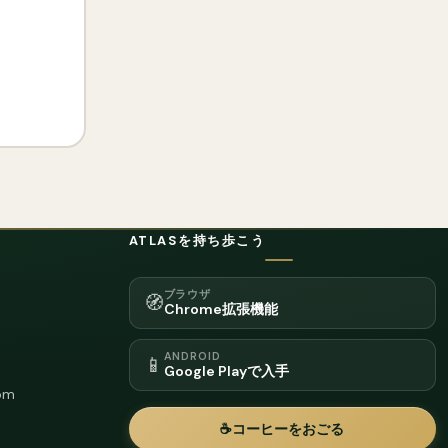
ATLASを持ち歩こう
ブラウザ
🧭
Chrome拡張機能
ANDROID
📱
Google Playで入手
om
☕
コーヒーをおごる