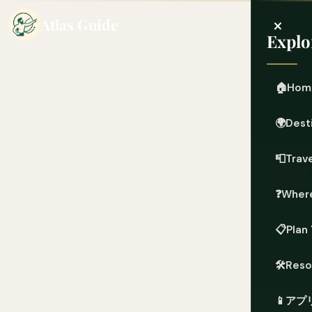
×
Atlas Guide
Explo
🏠
Hom
🌍
Dest
📮
Trave
❓
Where
📋
Plan 
We
pr
🛠️
Reso
It 
📱
アプ