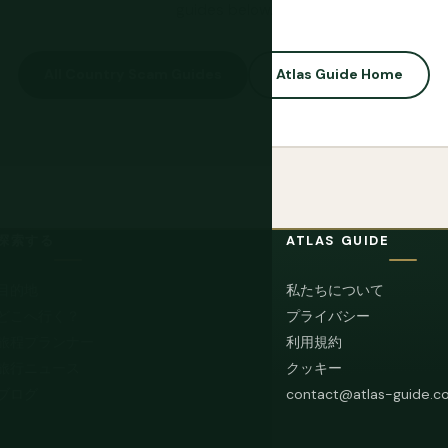
guides below.
All Country Scam Guides
Atlas Guide Home
探索する
ATLAS GUIDE
目的地
私たちについて
どこへ行く？
プライバシー
旅程プランナー
利用規約
旅行ニュース
クッキー
ブログ
contact@atlas-guide.c