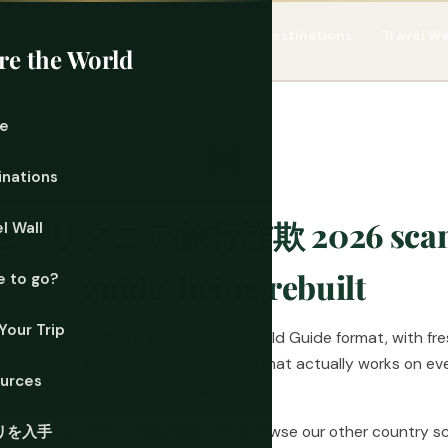
Home
Destinations
Travel Wa
re the World
e
🚧
inations
モーリタニア旅行詐欺 2026 sca
l Wall
guide, being rebuilt
 to go?
Your Trip
're rebuilding this page in our new Field Guide format, with fr
ices, real scam reports, and a layout that actually works on ev
urces
device.
will be back soon. In the meantime, browse our other country 
リを入手