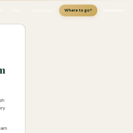
ll
Plan
Resources
Where to go?
Extension
m
esh
ery
scam