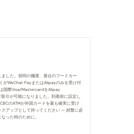
しました。胡同の麺屋、屋台のフードカー
WeChat PayまたはAlipayのみを受け付
isa/MastercardをAlipay
クして日常取引が可能になりました。到着前に設定し
naとICBCのATMが外国カードを最も確実に受け
クアップとして持ってください — 頻繁に必
になった時のために。