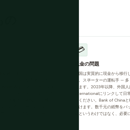
もの
💳
現金の問題
am、Facebook、およびほとんどの
中国は実質的に現金から移行
す。これは小さな不便ではな
ト、ス쿠ーターの運転手 — 多くが
にWhatsAppでメッセージを送
けます。2023年以降、外国人は国際V
れないことを意味します。到着
Internationalにリン
では大都市でVPNはよく機能
てください。Bank of Chi
安定になることがあります。
付けます。数千元の紙幣をバッ
のバックアップとしてダウンロードし
要というわけではなく、必要