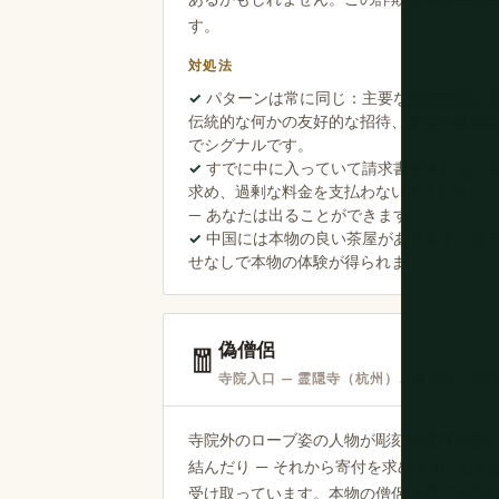
す。
対処法
パターンは常に同じ：主要な観光地近くでの un
伝統的な何かの友好的な招待、事後の価格
でシグナルです。
すでに中に入っていて請求書が来たら、
求め、過剰な料金を支払わないでください
— あなたは出ることができます。
中国には本物の良い茶屋があります。ホ
せなしで本物の体験が得られます。
偽僧侶
🧧
寺院入口 — 霊隠寺（杭州）、雍和宮（北
寺院外のローブ姿の人物が彫刻の護符を渡
結んだり — それから寄付を求めます。社
受け取っています。本物の僧侶は中で実際