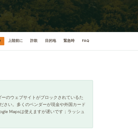
中
上陸前に
詐欺
目的地
緊急時
FAQ
プロバイダーのウェブサイトがブロックされているた
lにリンクしてください。多くのベンダーが現金や外国カード
oogle Mapsは使えますが遅いです；ラッシュ