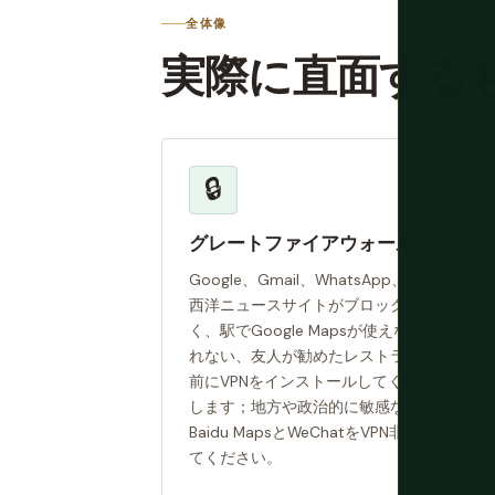
全体像
実際に直面する
🔒
グレートファイアウォール
Google、Gmail、WhatsApp、Instagr
西洋ニュースサイトがブロックされていま
く、駅でGoogle Mapsが使えない、ホテル
れない、友人が勧めたレストランを調べら
前にVPNをインストールしてください。現地
します；地方や政治的に敏感な時期には不
Baidu MapsとWeChatをVPN非依存
てください。