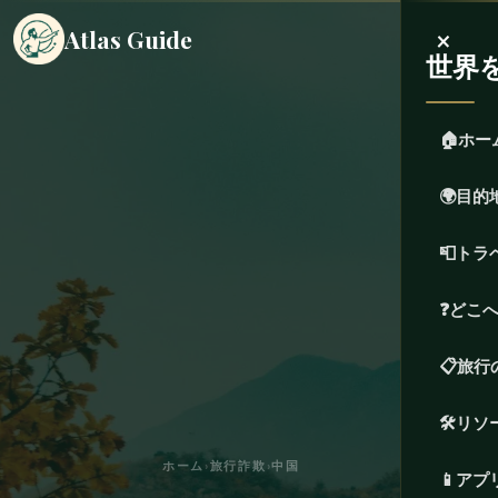
×
Atlas Guide
世界
🏠
ホー
🌍
目的
📮
トラ
❓
どこ
📋
旅行
🛠️
リソ
ホーム
›
旅行詐欺
›
中国
📱
アプ