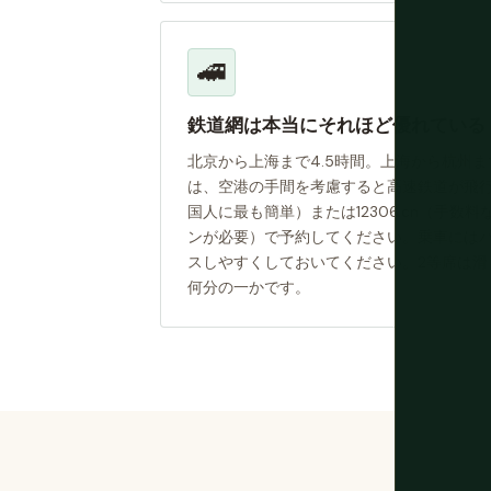
🚄
鉄道網は本当にそれほど優れている
北京から上海まで4.5時間。上海から杭州ま
は、空港の手間を考慮すると高速鉄道が飛行機に
国人に最も簡単）または12306.cn（手数
ンが必要）で予約してください。乗車にはパ
スしやすくしておいてください。2等席は滑
何分の一かです。