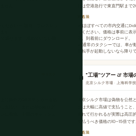
りません。
たは空港急行で東直門駅まで2
対処法
ください — 護符、ブレスレッ
ほぼすべての市内交通にDidi 
ります。
てください。価格は事前に表
して返せます。求めていない贈
示。到着前にダウンロード。
通常のタクシーでは、車が
運転手が起動しないなら降り
"工場"ツアー & 市
中リスク
🏮
北京シルク市場 · 上海科学
上に自分のQRステッカーを貼
北京シルク市場は偽物を公然と
支払い、またはAlipayログ
クは大幅に高値で支払うこと
ージに着地。中国のキャッシュ
連れて行かれるが実際は高圧
支払うべき価格の10–15倍です
対処法