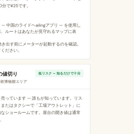
0分で¥25です。
— 中国のライドヘailingアプリ — を使用し
示、ルートはあなたが見守れるマップに表
動き出す前にメーターが起動するのを確認。
てください。
場の値切り
低リスク — 知るだけで十分
技術博物館エリア
売っています — 誰もが知っています。リス
、またはタクシーで「工場アウトレット」に
的なショールームです。屋台の開き値は通常
。