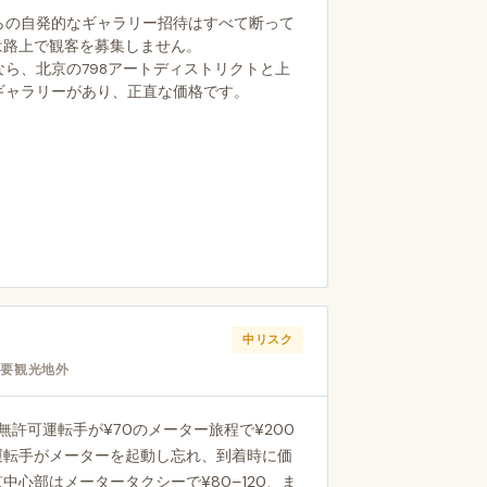
らの自発的なギャラリー招待はすべて断って
は路上で観客を募集しません。
ら、北京の798アートディストリクトと上
ギャラリーがあり、正直な価格です。
中リスク
 主要観光地外
無許可運転手が¥70のメーター旅程で¥200
運転手がメーターを起動し忘れ、到着時に価
中心部はメータータクシーで¥80–120、ま