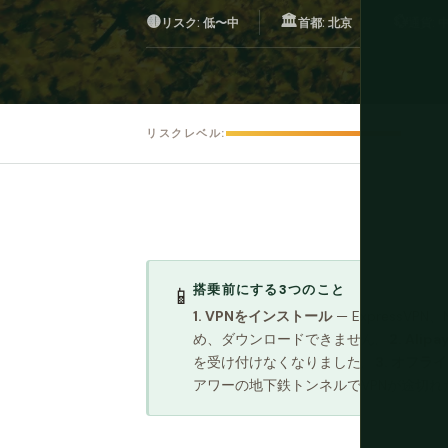
🟡
🏛️
💱
リスク: 低〜中
首都: 北京
通貨: 中
リスクレベル:
搭乗前にする3つのこと
📱
1. VPNをインストール
— ExpressV
め、ダウンロードできません。
2. Ali
を受け付けなくなりました。
3. オフ
アワーの地下鉄トンネルでVPNが途切