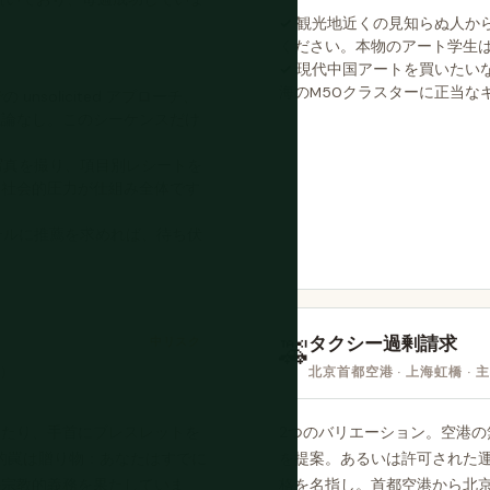
観光地近くの見知らぬ人か
ください。本物のアート学生
現代中国アートを買いたいな
海のM50クラスターに正当な
solicited アプローチ、
議論なし。このシーケンスだけ
写真を撮り、項目別レシートを
。社会的圧力が仕組み全体です
テルに推薦を求めれば、待ち伏
タクシー過剰請求
中リスク
🚕
京）
北京首都空港 · 上海虹橋 ·
したり、手首にブレスレットを
2つのバリエーション。空港の
会的罠は贈り物：あなたはすでに
を提案。あるいは許可された
の宗教的義務を果たしていま
格を名指し。首都空港から北京