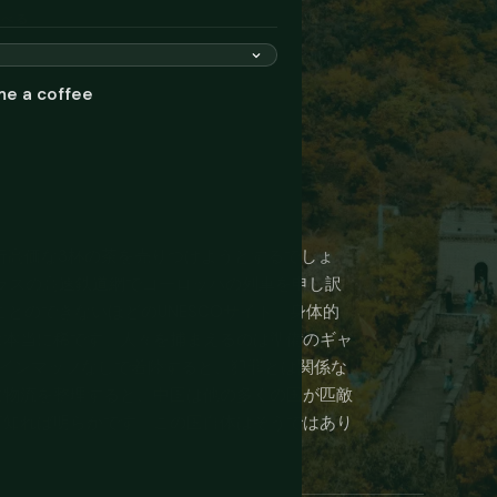
学べる
me a coffee
、時折高価な3杯の茶を売りつけようとするでしょ
クラスの高速鉄道網でヨーロッパの列車を申し訳
とのできないほどのUNESCOサイト。身体的
は本当に稀です。人々を捕まえるのは準備のギャ
オフラインマップなしで着陸すると、犯罪とは関係な
に物流を整理すると、中国は他の多くの国が匹敵
度知れば明らかです。この国自体はそうではあり