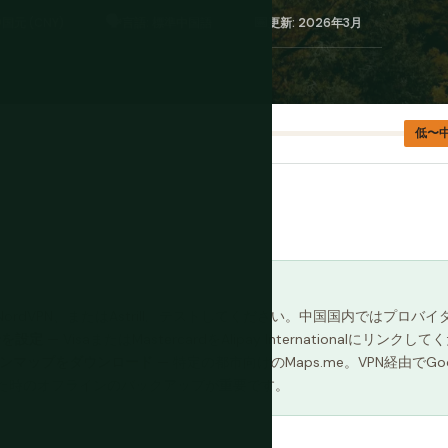
🗣️
📅
国元 (CNY)
言語: 標準中国語
更新: 2026年3月
低〜
PN、NordVPN、またはAstrill。テストしてください。中国国内では
payを設定
— VisaまたはMastercardをAlipay Internationa
ラインマップをダウンロード
— 特定の都市向けのMaps.me。VPN経由でG
れた時のオフラインのバックアップが重要です。