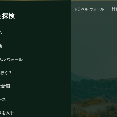
ホーム
目的地
トラベル ウォール
計
を探検
ム
地
ベル ウォール
へ行く？
の計画
ース
リを入手