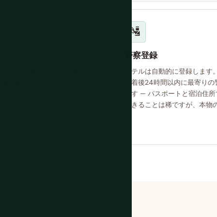
🛂
警察登録
で45分。5時間以内の移動で
ホテルは自動的に登録します。
勝ります。Trip.com（外
到着後24時間以内に最寄り
料なし、いくつかのナビゲーショ
です — パスポートと宿泊住
スポートが必要です — アクセ
起きることは稀ですが、本物
らかで快適で、1等席の価格の