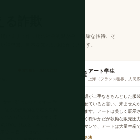
える詐欺
に従います：作り物の社会的温かみ、無垢な招待、そ
しい請求書。脚本を知れば免疫がつきます。
アート学生
中国で最も一般的な詐欺
🎨
路） ·
上海（フランス租界、人民広
英語が上手なきちんとした服
女性が近づいてきます — 学
見せていると言い、来ません
す。近くの伝統的な茶屋を提案
じます。アートは美しく展示さ
。それから請求書が来ます：曖
続く穏やかだが執拗な販売圧
1,200。施設と「学生」が収
スマンで、アートは大量生産で
唆 — 脅しではないが — が
対処法
続いており、毎週成功していま