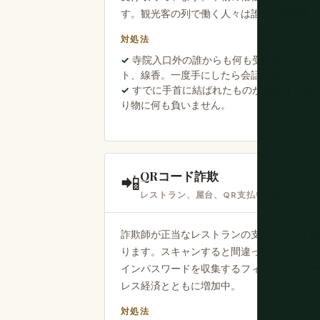
す。観光客の列で働く人々は誰とも関連あ
対処法
寺院入口外の誰からも何も受け取らないで
ト、線香。一度手にしたら会話が難しくな
すでに手首に結ばれたものがあれば、外
り物に何も負いません。
QRコード詐欺
📲
レストラン、屋台、QR支払いの状況
詐欺師が正当なレストランの支払いコードの
ります。スキャンすると間違ったアカウントに
インパスワードを収集するフィッシングペ
レス経済とともに増加中。
対処法