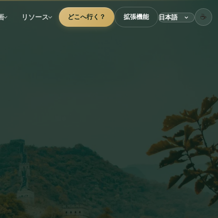
☕
画
リソース
どこへ行く？
拡張機能