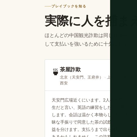
プレイブックを知る
実際に人を捕ま
ほとんどの中国観光詐欺は同じパターン
して支払いを強いるために十分に恥ずか
茶屋詐欺
🍵
北京（天安門、王府井） · 上海（外灘、南京
西安
天安門広場近くにいます。2人の友好的な若い
生だと言い、英語の練習をしたいと言いま
します。会話は温かく本物らしく感じます
昧な手振りで同意した茶の試飲セッションで¥
益を分けます。支払うまで出られないという示
あるかもしれません。この詐欺は30年以上