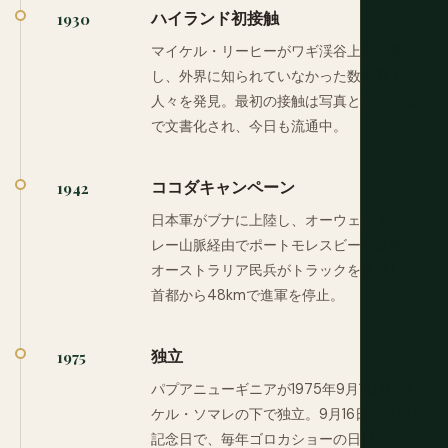
ハイランド初接触
1930
マイケル・リーヒーがワギ渓谷上空を飛行
し、外界に知られていなかった数十万人の
人々を発見。最初の接触は写真とフィルム
で文書化され、今日も流通中。
ココダキャンペーン
1942
日本軍がブナに上陸し、オーウェンスタン
レー山脈経由でポートモレスビーへ進軍。
オーストラリア民兵がトラックを保持し、
首都から48kmで進軍を停止。
独立
1975
パプアニューギニアが1975年9月16日にマイ
ケル・ソマレの下で独立。9月16日は今独立
記念日で、毎年ゴロカショーの日付です。