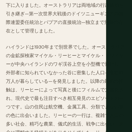
下に入りました。オーストラリアは両地域の行政統治を
引き継ぎ—第一次世界大戦後のドイツニューギニアの国
際連盟委任統治とパプアの直接統治—独立まで別個の存
在として管理しました。
ハイランドは1930年まで別世界でした。オーストラリア
の金鉱探検家マイケル・リーヒーとマイケル・ドワイヤ
ーが中央ハイランドのワギ渓谷上空を小型機で飛行し、
外部者に知られていなかった谷に密集した人口—推定10
万人が暮らしている—を発見しました。以降の最初の接
触は、リーヒーによって写真と後にフィルムで文書化さ
れ、現代史で最も注目すべき相互発見のエピソードの一
つです。山の住民は航空機、金属工具、分類できない肌
の色に出会いました。リーヒーの一行は、複雑で人口の
多い社会、精巧な農業、儀式的生活、戦争に出会い、完