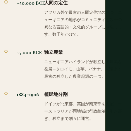
人間の定住
~50,000 BCE
アフリカ外で最古の人間定住地の一つ。ニ
ューギニアの地形がコミュニティを数千の
異なる言語的・文化的グループに隔離しま
す、数千年かけて。
独立農業
~7,000 BCE
ニューギニアハイランドが独立して農業を
発展—タロイモ、山芋、バナナ。人類史で
最古の独立した農業起源の一つ。
植民地分割
1884–1906
ドイツが北東部、英国が南東部を支配。オ
ーストラリアが両地域の行政統治を引き継
ぎ、独立まで別々に運営。