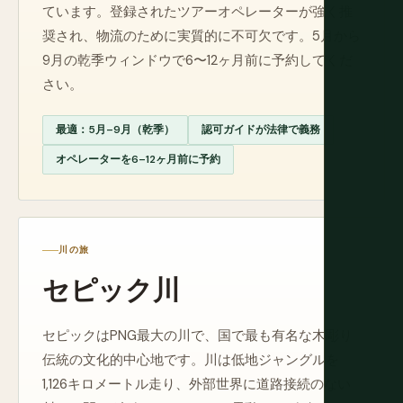
ています。登録されたツアーオペレーターが強く推
奨され、物流のために実質的に不可欠です。5月から
9月の乾季ウィンドウで6〜12ヶ月前に予約してくだ
さい。
最適：5月–9月（乾季）
認可ガイドが法律で義務
オペレーターを6–12ヶ月前に予約
川の旅
セピック川
セピックはPNG最大の川で、国で最も有名な木彫り
伝統の文化的中心地です。川は低地ジャングルを
1,126キロメートル走り、外部世界に道路接続のない