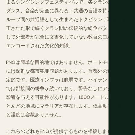
まるシングシングフェスティバルで、各クランの衣装、
ダンス、音楽が完全に異なる；共通の言語を持たないグ
ループ間の共通語として生まれたトクピシン；現在も修
正された形で続くクラン間の伝統的な紛争パターン；そ
して外部者が完全に文書化していない数百の口承伝統に
エンコードされた文化的知識。
PNGは簡単な目的地ではありません。ポートモレスビー
には深刻な都市犯罪問題があります。首都外の道路は限
定的です。医療インフラは脆弱です。ハイランドの一部
では部族間の紛争が続いており、警告なしにアクセスに
影響を与える可能性があります。1,800メートル以下のほ
とんどの地域にマラリアが存在します。低高度での暑さ
と湿度は容赦ありません。
これらのどれもPNGが提供するものを相殺しません。毎