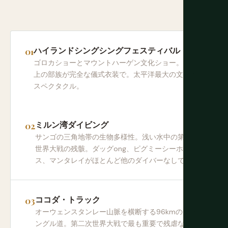
ハイランドシングシングフェスティバル
ゴロカショーとマウントハーゲン文化ショー。100以
上の部族が完全な儀式衣装で。太平洋最大の文化的
スペクタクル。
ミルン湾ダイビング
サンゴの三角地帯の生物多様性。浅い水中の第二次
世界大戦の残骸。ダッグong、ピグミーシーホー
ス、マンタレイがほとんど他のダイバーなしで。
ココダ・トラック
オーウェンスタンレー山脈を横断する96kmのジャ
ングル道。第二次世界大戦で最も重要で残虐なキャ