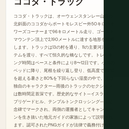
ココダ・トラック
ココダ・トラックは、オーウェンスタンレー山脈の
北斜面のココダからポートモレスビー外50キロのオ
ワーズコーナーまで96キロメートル走り、ゴースト
マウンテン頂上で2,190メートルに達する地形を横断
します。トラックは13の村を通り、11の主要河川シス
テムを渡り、すべて恒久的な橋なしです。トレッキ
ング時間はペースと条件により8〜12日です。小川の
ベッドに降り、尾根を繰り返し登り、低高度で35°C
を超える暑さと80%を下回らない湿度の中で。泥は
独自のキャラクター—雨後のトラックのセクション
は数時間足首深です。歴史的なサイト—イスラバ、
ブリゲードヒル、テンプルトンクロッシング—は記
念碑でマークされ、両側の運搬者としてキャンペー
ンを生き抜いた地元ガイドの家族によって説明され
ます。認可されたPNGガイドが法律で義務付けられ