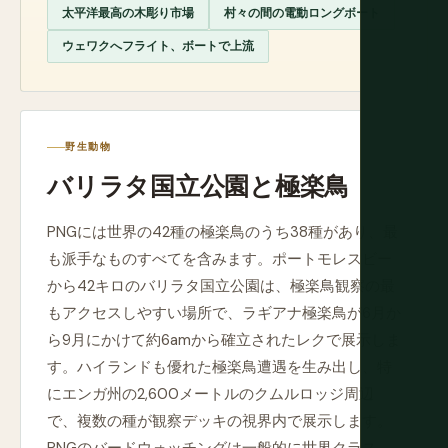
太平洋最高の木彫り市場
村々の間の電動ロングボート
ウェワクへフライト、ボートで上流
野生動物
バリラタ国立公園と極楽鳥
PNGには世界の42種の極楽鳥のうち38種があり、最
も派手なものすべてを含みます。ポートモレスビー
から42キロのバリラタ国立公園は、極楽鳥観察の最
もアクセスしやすい場所で、ラギアナ極楽鳥が6月か
ら9月にかけて約6amから確立されたレクで展示しま
す。ハイランドも優れた極楽鳥遭遇を生み出し、特
にエンガ州の2,600メートルのクムルロッジ周辺
で、複数の種が観察デッキの視界内で展示します。