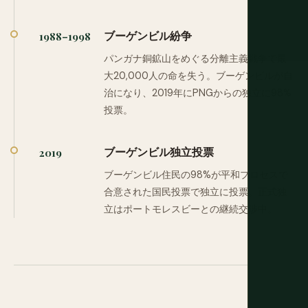
ブーゲンビル紛争
1988–1998
パンガナ銅鉱山をめぐる分離主義戦争で最
大20,000人の命を失う。ブーゲンビルが自
治になり、2019年にPNGからの独立に98%
投票。
ブーゲンビル独立投票
2019
ブーゲンビル住民の98%が平和プロセスで
合意された国民投票で独立に投票。正式独
立はポートモレスビーとの継続交渉中。