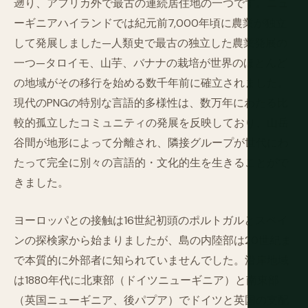
遡り、アフリカ外で最古の連続居住地の一つです。ニュ
ーギニアハイランドでは紀元前7,000年頃に農業が独立
して発展しました—人類史で最古の独立した農業発展の
一つ—タロイモ、山芋、バナナの栽培が世界のほとんど
の地域がその移行を始める数千年前に確立されました。
現代のPNGの特別な言語的多様性は、数万年にわたる比
較的孤立したコミュニティの発展を反映しており、山岳
谷間が地形によって分離され、隣接グループが世代にわ
たって完全に別々の言語的・文化的生を生きることがで
きました。
ヨーロッパとの接触は16世紀初頭のポルトガルとスペイ
ンの探検家から始まりましたが、島の内陸部は20世紀ま
で本質的に外部者に知られていませんでした。沿岸地域
は1880年代に北東部（ドイツニューギニア）と南東部
（英国ニューギニア、後パプア）でドイツと英国の支配