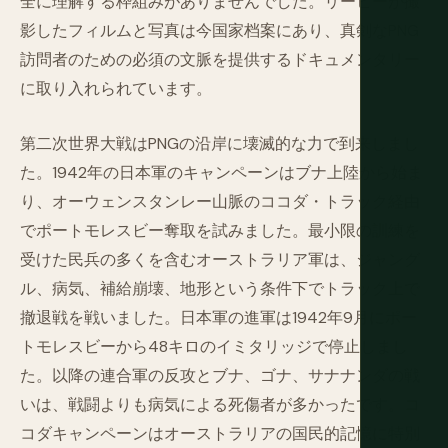
全に理解する枠組みがありませんでした。リーヒーが撮
影したフィルムと写真は今国家档案にあり、真剣なPNG
訪問者のための必須の文脈を提供するドキュメンタリー
に取り入れられています。
第二次世界大戦はPNGの沿岸に壊滅的な力で到来しまし
た。1942年の日本軍のキャンペーンはブナ上陸から始ま
り、オーウェンスタンレー山脈のココダ・トラック経由
でポートモレスビー奪取を試みました。最小限の訓練を
受けた民兵の多くを含むオーストラリア軍は、ジャング
ル、病気、補給崩壊、地形という条件下でトラック上で
撤退戦を戦いました。日本軍の進軍は1942年9月にポー
トモレスビーから48キロのイミタリッジで停止しまし
た。以降の連合軍の反攻とブナ、ゴナ、サナナンダの戦
いは、戦闘よりも病気による死傷者が多かったです。コ
コダキャンペーンはオーストラリアの国民的記憶に特別