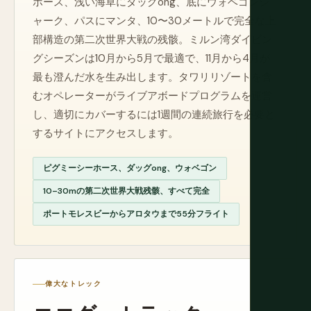
ホース、浅い海草にダッグong、底にウォベゴンシ
ャーク、パスにマンタ、10〜30メートルで完全な上
部構造の第二次世界大戦の残骸。ミルン湾ダイビン
グシーズンは10月から5月で最適で、11月から4月が
最も澄んだ水を生み出します。タワリリゾートを含
むオペレーターがライブアボードプログラムを運営
し、適切にカバーするには1週間の連続旅行を必要と
するサイトにアクセスします。
ピグミーシーホース、ダッグong、ウォベゴン
10–30mの第二次世界大戦残骸、すべて完全
ポートモレスビーからアロタウまで55分フライト
偉大なトレック