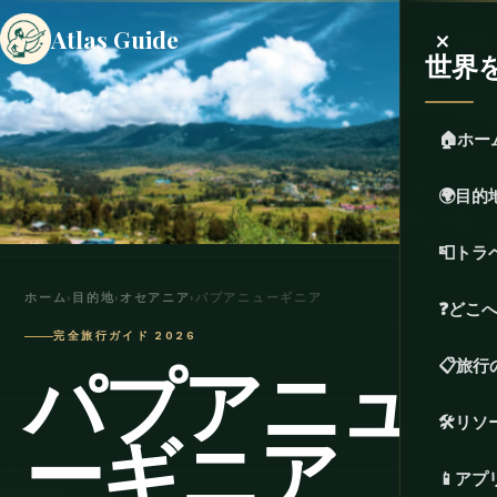
×
Atlas Guide
世界
🏠
ホー
🌍
目的
📮
トラ
ホーム
›
目的地
›
オセアニア
›
パプアニューギニア
❓
どこ
完全旅行ガイド 2026
パプアニュ
📋
旅行
🛠️
リソ
ーギニア
📱
アプ