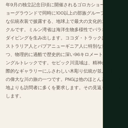
年9月の独立記念日頃に開催されるゴロカショーは、シ
ョーグラウンドで同時に100以上の部族グループが完全
な伝統衣装で披露する、地球上で最大の文化的スペクタ
クルです。ミルン湾省は海洋生物多様性でパラオと競う
ダイビングを生み出します。ココダ・トラックは、オー
ストラリア人とパプアニューギニア人に特別な意味を持
つ、物理的に過酷で歴史的に深い96キロメートルのジャ
ングルトレックです。セピック川流域は、精神の家と国
際的なギャラリーにふさわしい木彫り伝統が並ぶ、世界
の偉大な川の旅の一つです。PNGは他のほとんどの目的
地よりも訪問者に多くを要求します。その見返りは比例
します。