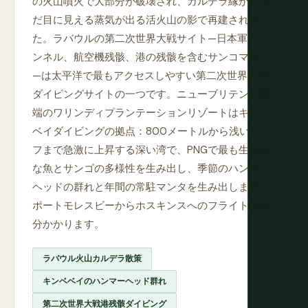
の火山噴火で大部分が破壊され、カルデラ縁からま
だ目に見える蒸気が出る活火山の影で再建されまし
た。ラバウルの第二次世界大戦サイト—日本軍のト
ンネル、航空機残骸、港の残骸を含むサンコマルウ
—は太平洋で最もアクセスしやすい第二次世界大戦
ダイビングサイトの一つです。ニューブリテンの西
端のワリンディプランテーションリゾートはキンベ
ベイダイビングの拠点：800メートルから浅いリー
フまで急激に上昇する深い湾で、PNGで最も生産的
な魚とサンゴの多様性を生み出し、季節のハンマー
ヘッドの群れと年間の常駐マンタを生み出します。
ポートモレスビーからホスキンスへのフライトは90
分かかります。
ラバウル火山カルデラ散策
キンベベイのハンマーヘッド群れ
第二次世界大戦港残骸ダイビング