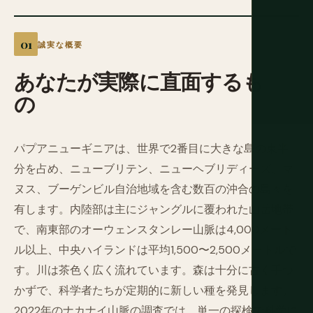
誠実な概要
あなたが実際に直面するも
の
パプアニューギニアは、世界で2番目に大きな島の東半
分を占め、ニューブリテン、ニューヘブリディーズ、マ
ヌス、ブーゲンビル自治地域を含む数百の沖合の島々を
有します。内陸部は主にジャングルに覆われた山岳地帯
で、南東部のオーウェンスタンレー山脈は4,000メート
ル以上、中央ハイランドは平均1,500〜2,500メートルで
す。川は茶色く広く流れています。森は十分に古く手つ
かずで、科学者たちが定期的に新しい種を発見します。
2022年のナカナイ山脈の調査では、単一の探検で科学に