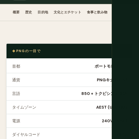
概要
歴史
目的地
文化とエチケット
食事と飲み物
いつ行くか
PNGの一目で
首都
ポートモレスビー
通貨
PNGキナ (PGK)
言語
850 + トクピシン + 英語
タイムゾーン
AEST (UTC+10)
電源
240V, Type I
ダイヤルコード
+675