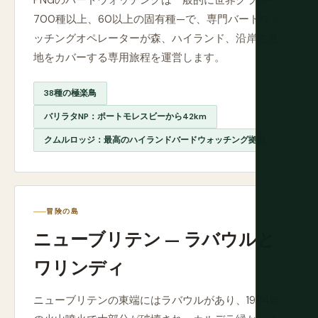
PNGのバードウォッチングは一般的に世界クラス—
700種以上、60以上の固有種—で、専門バードウォ
ッチングオペレーターが森、ハイランド、沿岸生息
地をカバーする専用旅程を運営します。
38種の極楽鳥
バリラタNP：ポートモレスビーから42km
クムルロッジ：最高のハイランドバードウォッチング拠点
冒険の島
ニューブリテン — ラバウルと
ワリンディ
ニューブリテンの東端にはラバウルがあり、1994年