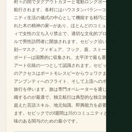
村々の間でダグアウトカヌーと電動ロングボートで
航行されます。各村にはハウスタンバラン—コミュ
ニティ生活の儀式の中心として機能する精巧に彫ら
れた木の精神の家—があり、ほとんどのコミュニテ
ィで女性の立ち入り禁止で、適切な文化的プロトコ
ルで男性訪問者に開放されます。セピック沿いの彫
刻—マスク、フィギュア、フック、盾、ストーリー
ボード—は国際的に収集され、太平洋で最も重要な
アート伝統の一つとして認識されます。セピックへ
のアクセスはポートモレスビーからウェワクまたは
アンブンティへのフライト、そして上流へのボート
旅行を伴います。旅は専門オペレーターを通じて組
織するのが最適で、独立航行は典型的な独立旅行を
超えた言語スキル、地元知識、即興能力を必要とし
ます。セピックでの1週間は川のコミュニティとの意
味のある関与のための最小です。