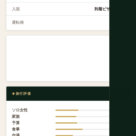
入国
到着ビザ (60日)
運転側
左
旅行評価
ソロ女性
4.2
家族
3.8
予算
4.0
食事
5.0
交通
3.2