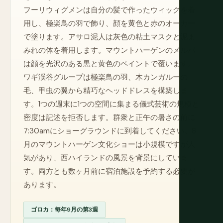
フーリウィグメンは自分の髪で作ったウィッグを着
用し、極楽鳥の羽で飾り、顔を黄色と赤のオーカー
で塗ります。アサロ泥人は灰色の粘土マスクと泥ま
みれの体を着用します。マウントハーゲンのメルパ
は顔を光沢のある黒と黄色のペイントで覆います。
ワギ渓谷グループは極楽鳥の羽、木カンガルーの
毛、甲虫の翼から精巧なヘッドドレスを構築しま
す。1つの週末に1つの空間に集まる儀式芸術の規模と
密度は記述を拒否します。群衆と正午の暑さの前に
7:30amにショーグラウンドに到着してください。8
月のマウントハーゲン文化ショーは小規模ですが人
気があり、西ハイランドの風景を背景にしていま
す。両方とも数ヶ月前に宿泊施設を予約する必要が
あります。
ゴロカ：毎年9月の第3週