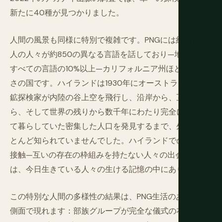
新たに40種が見つかりました。
人間の風景も同様に特別で複雑です。PNGには約10百万
人の人々が約850の異なる言語を話しており—地球上の
すべての言語の10%以上—カリフォルニア州ほどの大き
さの国です。ハイランドは1930年にオーストラリアの金
鉱探検家が内陸の谷上空を飛行し、沿岸から、互いか
ら、そして世界の残りから数千年にわたり完全に孤立し
て暮らしていた密集した人口を発見するまで、外界にほ
とんど知られていませんでした。ハイランドでの最初の
接触—互いの存在の枠組みを持たない人々の出会い—
は、今日生きている人々の生ける記憶の中にあります。
この特別な人間の多様性の結果は、PNG生活のあらゆる
側面で現れます：部族グループが完全な儀式の衣装で集