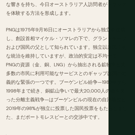
な響きを持ち、今日オーストラリア人訪問者がトラック
を体験する方法を形成します。
PNGは1975年9月16日にオーストラリアから独立を達成
し、創設首相マイケル・ソマレの下で、グランドチーフ
および国民の父として知られています。独立以来民主的
な統治を維持していますが、政治的安定は不均一で、
PNGの資源（金、銅、LNG）から抽出される鉱物富と大
多数の市民に利用可能なサービスとのギャップは国の定
義的な緊張の一つです。ブーゲンビル紛争—1988年から
1998年まで続き、銅鉱山争いで最大20,000人の命を失
った分離主義戦争—はブーゲンビルの現在の自治地位と
2019年の98%が独立に投票した国民投票をもたらしまし
た、まだポートモレスビーとの交渉中です。