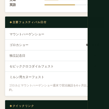
英語
7.0
主要フェスティバル日付
マウントハーゲンショー
8月中旬
ゴロカショー
9月第3週
独立記念日
9月16日
セピッククロコダイルフェスト
8月
ミルン湾カヌーフェスト
11月
ゴロカとマウントハーゲンショー週末で宿泊施設を6ヶ月以上前に予
約。
クイックリンク