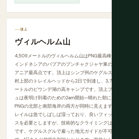
頂上
ヴィルヘルム山
4,509メートルのヴィルヘルム山はPNG最高峰で、
インドネシアのパプアのプンチャクジャヤ東のオセ
アニア最高点です。頂上はシンブ州のケグルスグル
村上部のトレイルヘッドから2日で到達し、3,700メ
ートルのピウンデ湖の高キャンプです。頂上プッシ
ュは夜明け到着のための2am開始—晴れた朝には
PNGの北部と南部海岸の両方が同時に見えます。ト
レイルは急でしばしば湿っており、良いフィットネ
スを必要としますが、技術的なクライミングは不要
です。ケグルスグルで雇った地元ガイドが不可欠