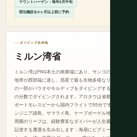
マウントハーゲン：毎年8月中旬
宿泊施設を6ヶ月以上前に予約
ダイビング目的地
ミルン湾省
ミルン湾はPNG本土の南東端にあり、サンゴの三角
地帯が西部端に達し、惑星で最も生物多様なリーフ
の一部がパラオやモルディブをダイビングする人々
の分数でダイビングされます。アロタウは省都で、
ポートモレスビーから国内フライトで55分です。エ
ンジニア諸島、サマライ島、ケープボーゲル地域の
周囲のリーフは、経験豊富なダイバーが人生最高と
記述する遭遇を生み出します：海扇にピグミーシー