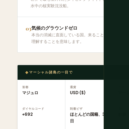
水中の核実験沈没船。
気候のグラウンドゼロ
本当の消滅に直面している国。来ることはそれを直接
理解することを意味します。
マーシャル諸島の一目で
首都
通貨
言語
マジュロ
USD ($)
マー
ダイヤルコード
到着ビザ
運転
+692
ほとんどの国籍、30
右側
日