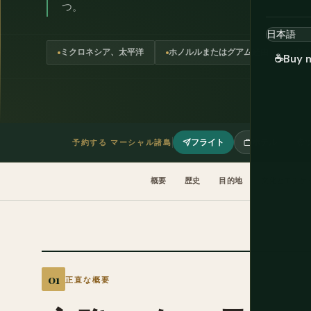
つ。
ミクロネシア、太平洋
ホノルルまたはグアム経由
米ド
☕
Buy 
フライト
ホテル
予約する マーシャル諸島
概要
歴史
目的地
文化とエチケ
正直な概要