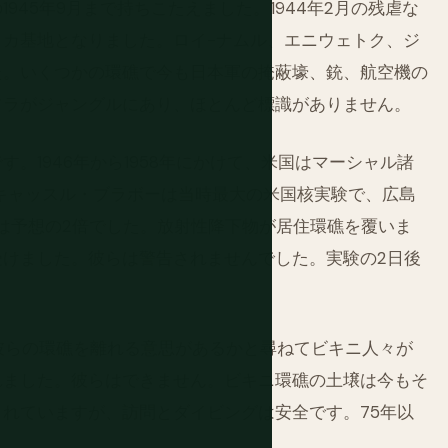
45年9月まで持ちこたえました。1944年2月の残虐な
カ基地となりました。ロイ-ナムル、エニウェトク、ジ
た。いくつかの環礁で今も日本軍の掩蔽壕、銃、航空機の
フラがジャングルにあり、ほとんど標識がありません。
。1946年から1958年にかけて、米国はマーシャル諸
のキャッスル・ブラボーは当時最大の米国核実験で、広島
爆発は予想の2倍でした。放射性降下物が居住環礁を覆いま
けました。彼らは警告されませんでした。実験の2日後
」彼らの環礁を離れる意思があるかと尋ねてビキニ人々が
れました。彼らはできません。ビキニ環礁の土壌は今もそ
れていますが、訪問とダイビングは安全です。75年以