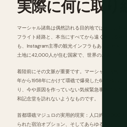
実際に何に取り
マーシャル諸島は偶然訪れる目的地ではありませ
フライト経路と、本当にすべてから遠く離れる覚
も、Instagram主導の観光インフラもありませ
土地に42,000人が住む国家で、世界の炭素排出
着陸前にその文脈が重要です。マーシャル諸島は歴
年から1958年にかけて環礁で爆発した67の核お
り、今や原因を作っていない気候緊急事態の最前
和記念堂を訪れないようなものです。
首都環礁マジュロの実用的現実：人口約30,000
られた宿泊オプション、そしてあらゆる意味で太