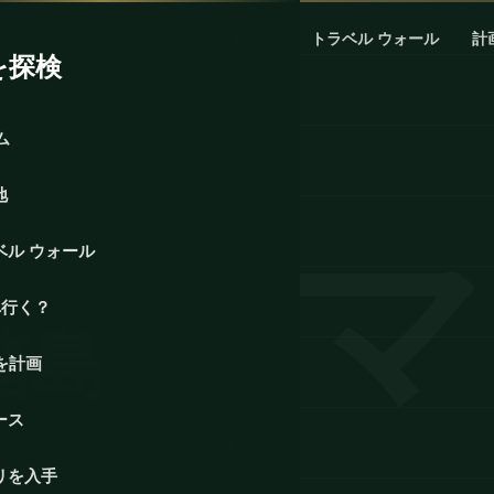
ホーム
目的地
トラベル ウォール
計
を探検
ム
地
ベル ウォール
へ行く？
諸島
を計画
ース
験、第二次世界大戦の戦い、海面
、ほとんど誰も訪れない場所の一
リを入手