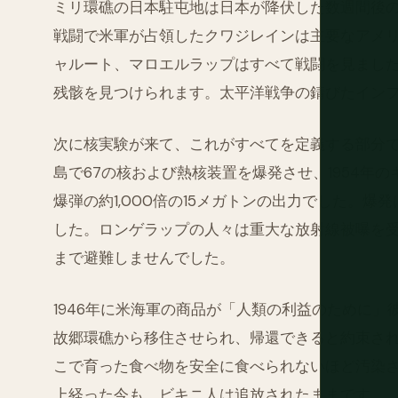
ミリ環礁の日本駐屯地は日本が降伏した数週間後の19
戦闘で米軍が占領したクワジレインは主要なアメリ
ャルート、マロエルラップはすべて戦闘を見まし
残骸を見つけられます。太平洋戦争の錆びたイン
次に核実験が来て、これがすべてを定義する部分です
島で67の核および熱核装置を爆発させ、1954年
爆弾の約1,000倍の15メガトンの出力でした。
した。ロンゲラップの人々は重大な放射線被曝を受
まで避難しませんでした。
1946年に米海軍の商品が「人類の利益のために
故郷環礁から移住させられ、帰還できると約束さ
こで育った食べ物を安全に食べられないほど汚染さ
上経った今も、ビキニ人は追放されたままです。