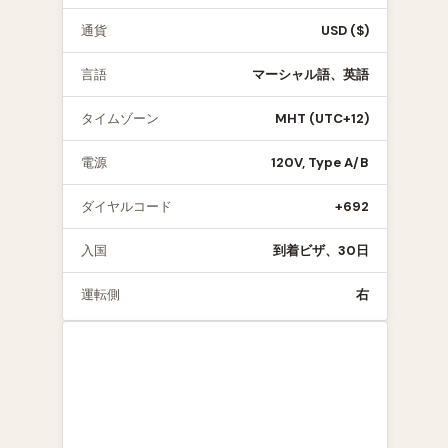
通貨
USD ($)
言語
マーシャル語、英語
タイムゾーン
MHT (UTC+12)
電源
120V, Type A/B
ダイヤルコード
+692
入国
到着ビザ、30日
運転側
右