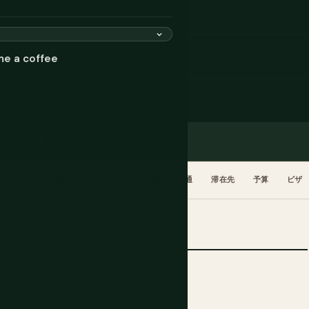
ル
年中熱帯
ユネスコビキニ環礁
me a coffee
ツアー＆体験
クチコミ
eSIM
ット
食事と飲み物
行く時期
計画
交通
滞在先
予算
ビザ