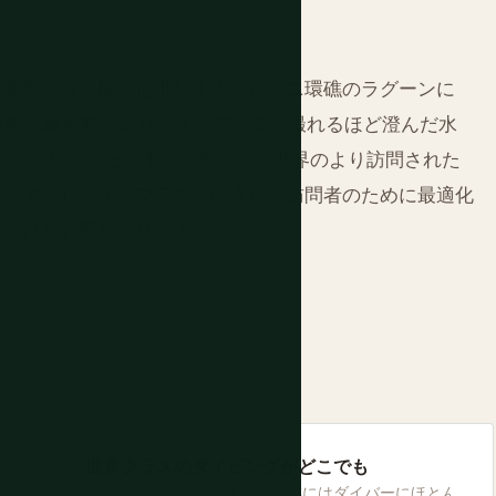
れています。
も重要な沈没船を提供します。ビキニ環礁のラグーンに
潜水艦、駆逐艦があり、すべて写真を撮れるほど澄んだ水
ここで起こった出来事の重みは、世界のより訪問された
は、限られたインフラを受け入れ、訪問者のために最適化
見つける必要があります。
世界クラスのダイビングがどこでも
ミリ、アルノ、ジャルート環礁にはダイバーにほとん