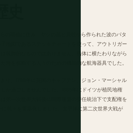
歴史
これらの環礁に住み、ヤシの茎と貝殻から作られた波のパタ
格子地図であるステッキチャートを使って、アウトリガー
らは装飾的なものではありません。船体に横たわりながら
けた海を横断する人々のための機能的な航海器具でした。
まり、1788年に英国のキャプテン、ジョン・マーシャル
しか過ごしませんでした。1885年にドイツが植民地権
本は第一次世界大戦後に国際連盟の委任統治下で支配権を
静かに島々を要塞化しました。太平洋に第二次世界大戦が