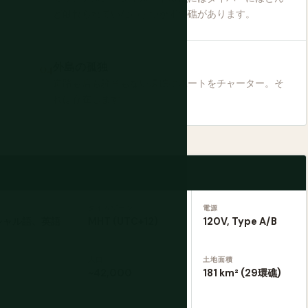
ど触れられていない手つかずの礁があります。
外島の孤独
道路も店も騒音もない環礁にボートをチャーター。そ
れは存在します。
タイムゾーン
電源
シャル語、英語
MHT (UTC+12)
120V, Type A/B
人口
土地面積
~42,000
181 km² (29環礁)