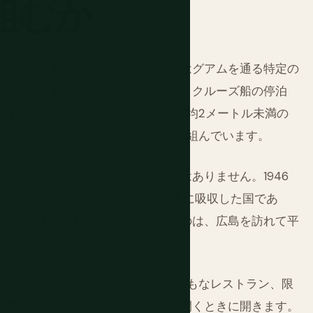
組むか
ん。ここに来るには、ホノルルまたはグアムを通る特定の
悟が必要です。パッケージツアーも、クルーズ船の停泊
ん。代わりに見つかるのは、海面以上平均2メートル未満の
が彼らの未来を書いていることに取り組んでいます。
史が少しある遠隔のパラダイスではありません。1946
よび熱核兵器という形で、歴史を多大に吸収した国であ
線にいます。それを理解せずに来るのは、広島を訪れて平
人の長く細い土地の帯で、数軒のまともなレストラン、限
平洋時間で動く生活のペース。物は開くときに開きます。