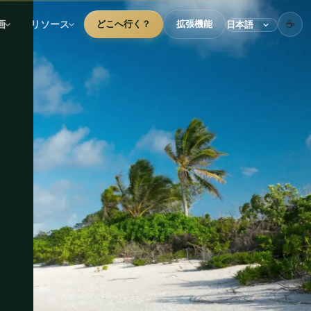
☕
画
リソース
どこへ行く？
拡張機能