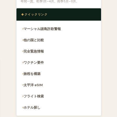
年間一貫。乾季1月–4月。雨季5月–11月。
クイックリンク
マーシャル諸島詐欺警報
他の国と比較
完全緊急情報
ワクチン要件
旅程を構築
太平洋 eSIM
フライト検索
ホテル探し