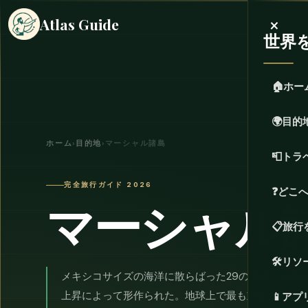
×
Atlas Guide
世界
🏠
ホー
🌍
目的
ホーム
›
目的地
›
マーシャル諸島
📮
トラ
完全旅行ガイド 2026
❓
どこ
マーシャル
📋
旅行
🛠️
リソ
メキシコサイズの海洋に散らばった29の環礁。核実
上昇によって形作られた。地球上で最も重要なのに
📱
アプ