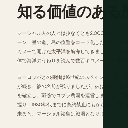
知る価値のある
マーシャル人の人々は少なくとも2,000年以上
ーン、星の道、島の位置をコード化した驚くべき
カヌーで開けた太平洋を航海してきました。これ
体で海洋のうねりを読んで数百キロメートルの開
ヨーロッパとの接触は16世紀のスペイン探検家で始
が続き、彼の名前が残りましたが、彼は島々に数日
を確立し、環礁でコプラ農園を運営しました。日
握り、1930年代までに条約禁止にもかかわらず
来ると、マーシャル諸島は戦場となりました。