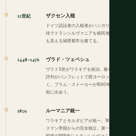
ザクセン入植
12世紀
ドイツ語話者の入植者がハンガリー王の招
待でトランシルヴァニアを植民地化。今日
も見える城壁都市を建てる。
ヴラド・ツェペシュ
1448–1476
ヴラド3世がワラキアを統治。敵を杭に刺す
評判がパンフレットで西ヨーロッパに届
く。ブラム・ストーカーが1890年にその名
前に出会う。
ルーマニア統一
1859
ワラキアとモルダビアが統一。1877年にオ
スマン帝国からの完全独立。第一次世界大
戦後の1918年にトランシルヴァニアが加わ