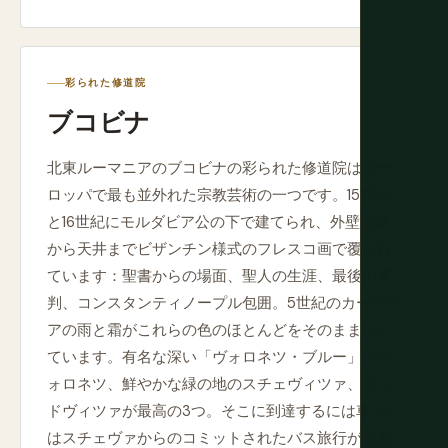
彩られた修道院
ブコビナ
北東ルーマニアのブコビナの彩られた修道院はヨー
ロッパで最も並外れた宗教芸術の一つです。15世紀
と16世紀にモルダビア公の下で建てられ、外壁は床
から天井までビザンチン様式のフレスコ画で覆われ
ています：聖書からの場面、聖人の生涯、最後の審
判、コンスタンティノープル包囲。5世紀のカーパチ
アの雨と霜がこれらの色のほとんどをそのままにし
ています。有名な深い「ヴォロネツ・ブルー」のヴ
ォロネツ、鮮やかな緑の地のスチェヴィツァ、モル
ドヴィツァが最高の3つ。そこに到達するには車また
はスチェヴァからのコミットされたバス旅行が必要