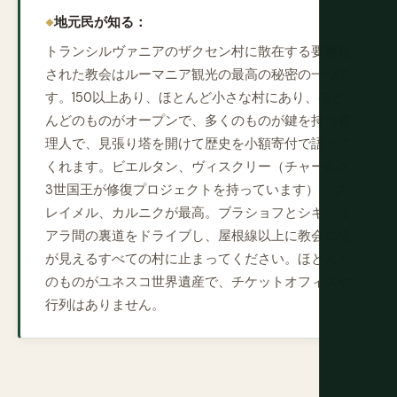
地元民が知る：
トランシルヴァニアのザクセン村に散在する要塞化
された教会はルーマニア観光の最高の秘密の一つで
す。150以上あり、ほとんど小さな村にあり、ほと
んどのものがオープンで、多くのものが鍵を持つ管
理人で、見張り塔を開けて歴史を小額寄付で語って
くれます。ビエルタン、ヴィスクリー（チャールズ
3世国王が修復プロジェクトを持っています）、プ
レイメル、カルニクが最高。ブラショフとシギショ
アラ間の裏道をドライブし、屋根線以上に教会の塔
が見えるすべての村に止まってください。ほとんど
のものがユネスコ世界遺産で、チケットオフィスや
行列はありません。