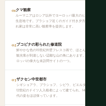
クマ観察
ルーマニアはロシア以外でヨーロッパ最大のヒグマ
生息地です。ブラショフ近くのガイド付き夕方の隠
れ家は非常に高い観察率を提供します。
ブコビナの彩られた修道院
鮮やかな色の15世紀外壁フレスコ画で、ほとんどの
観光客が到達しない辺鄙な山の角にあります。ヨー
ロッパの偉大な未訪問サイトの一つ。
ザクセン中世都市
シギショアラ、ブラショフ、シビウ、ビエルタン。
12世紀のドイツ人入植者によって建てられ、1400年
代の姿をほぼ保っています。