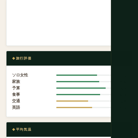
旅行評価
ソロ女性
7.4
家族
7.8
予算
9.0
食事
8.0
交通
5.8
英語
6.5
平均気温