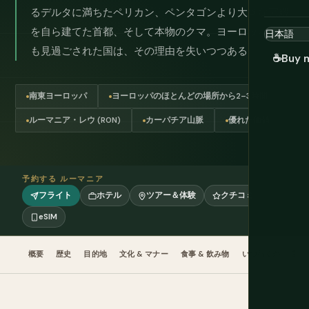
るデルタに満ちたペリカン、ペンタゴンより大きな宮殿
を自ら建てた首都、そして本物のクマ。ヨーロッパで最
も見過ごされた国は、その理由を失いつつある。
☕
Buy 
南東ヨーロッパ
ヨーロッパのほとんどの場所から2–3時間
ルーマニア・レウ (RON)
カーパチア山脈
優れた価値
予約する ルーマニア
フライト
ホテル
ツアー＆体験
クチコミ
eSIM
概要
歴史
目的地
文化 & マナー
食事 & 飲み物
いつ行くか
計画