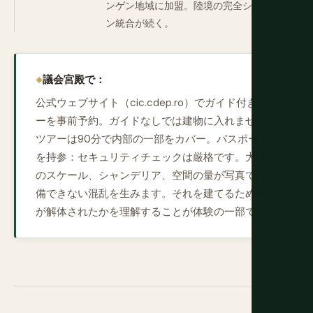
ンゲン地域に加盟。陸境の完全シュエンゲ
ン統合が続く。
議会宮殿で：
公式ウェブサイト（cic.cdep.ro）でガイド付きツア
ーを事前予約。ガイドなしでは建物に入れません。
ツアーは90分で内部の一部をカバー。パスポート
を持参：セキュリティチェックは厳格です。大理石
のスケール、シャンデリア、空間の量が写真では準
備できない混乱を生みます。それを建てるために何
が解体されたかを理解することが体験の一部です。