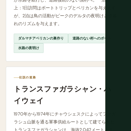
が水路を航行し、道路接続のない漁村へ。一泊以
上：1日訪問はボートトリップとペリカンを与えます
が、2泊は鳥の活動がピークのデルタの夜明けと夕暮
れのリズムを与えます。
ダルマチアペリカンの巣作り
道路のない村へのボート
水路の夜明け
伝説の道路
トランスファガラシャン・ハ
イウェイ
1970年から1974年にチャウシェスクによってファガ
ラシュ山脈を通る軍事供給ルートとして建てられた
トランスファガラシャンは、海抜2,042メートルま