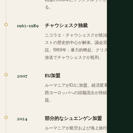
る。
チャウシェスク独裁
1965–1989
ニコラエ・チャウシェスクが統治。ブカレ
ストの歴史的中心が解体。議会宮殿が建
設。1989年：暴力的蜂起。クリスマスの生
放送でチャウシェスクが処刑。
EU加盟
2007
ルーマニアがEUに加盟。経済変革が加速。
西ヨーロッパへの頭脳流出が持続的な課
題。
部分的なシュエンゲン加盟
2024
ルーマニアが航空および海上旅行でシュエ