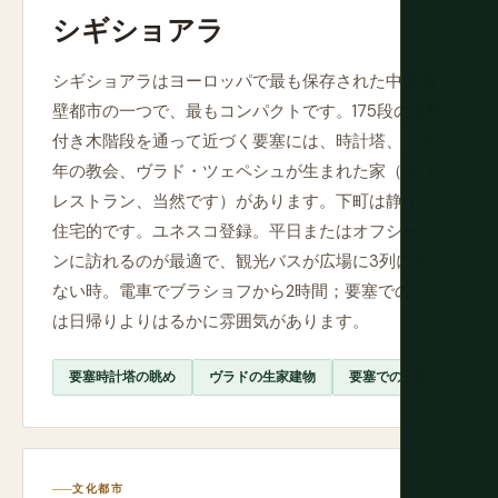
シギショアラ
シギショアラはヨーロッパで最も保存された中世城
壁都市の一つで、最もコンパクトです。175段の屋根
付き木階段を通って近づく要塞には、時計塔、1345
年の教会、ヴラド・ツェペシュが生まれた家（今は
レストラン、当然です）があります。下町は静かで
住宅的です。ユネスコ登録。平日またはオフシーズ
ンに訪れるのが最適で、観光バスが広場に3列に並ば
ない時。電車でブラショフから2時間；要塞での一泊
は日帰りよりはるかに雰囲気があります。
要塞時計塔の眺め
ヴラドの生家建物
要塞での一泊
文化都市