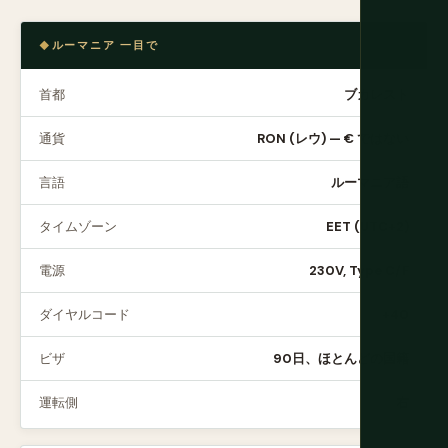
ルーマニア 一目で
首都
ブカレスト
通貨
RON (レウ) — € ではない
言語
ルーマニア語
タイムゾーン
EET (UTC+2)
電源
230V, Type C/F
ダイヤルコード
+40
ビザ
90日、ほとんどの国籍
運転側
右