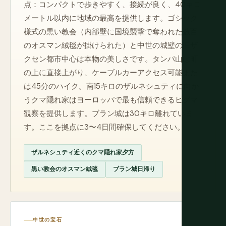
点：コンパクトで歩きやすく、接続が良く、40キロ
メートル以内に地域の最高を提供します。ゴシック
様式の黒い教会（内部壁に国境襲撃で奪われた数百
のオスマン絨毯が掛けられた）と中世の城壁の旧ザ
クセン都市中心は本物の美しさです。タンパ山は町
の上に直接上がり、ケーブルカーアクセス可能また
は45分のハイク。南15キロのザルネシュティに向か
うクマ隠れ家はヨーロッパで最も信頼できるヒグマ
観察を提供します。ブラン城は30キロ離れていま
す。ここを拠点に3〜4日間確保してください。
ザルネシュティ近くのクマ隠れ家夕方
黒い教会のオスマン絨毯
ブラン城日帰り
中世の宝石