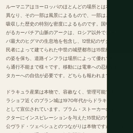
ルーマニアはヨーロッパのほとんどの場所とは本質的に
異なり、その一部は風景によるもので、一部はこの国が
吸収した歴史の特別な密度によるものです。国中央を曲
がるカーパチア山脈のアークは、ロシア以外でヨーロッ
パ最大のヒグマの生息地を包含し、12世紀のザクセン植
民者によって建てられた中世の城壁都市は15世紀のまま
の姿を保ち、道路インフラは場所によって優れているか
ら通行不能まで様々です。移動には電車への忍耐かレン
タカーへの自信が必要です。どちらも報われます。
ドラキュラ産業は本物で、容赦なく、管理可能です。ブ
ラショフ近くのブラン城は1970年代からドラキュラの城
として宣伝されています。ブラム・ストーカーのキャラ
クターにインスピレーションを与えた15世紀のワラキア
公ヴラド・ツェペシュとのつながりは本物ですが薄いで