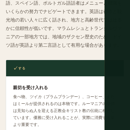
語、スペイン語、ポルトガル語話者はメニューと標識を
いくらかの努力でナビゲートできます。英語は都市と観
光地の若い人々に広く話され、地方と高齢世代でははる
かに信頼性が低いです。マラムレシュとトランシルヴァ
ニアの一部地方では、地域のザクセン歴史のため、ドイ
ツ語が英語より第二言語として有用な場合があります。
する
親切を受け入れる
食べ物、
ツイカ
（プラムブランデー）、コーヒー、また
はミールが提供されるのは本物です。ルーマニアの親切
は見知らぬ人を迎える正教会キリスト教の伝統に根ざし
ています。優雅に受け入れることが、実際に消費する量
より重要です。