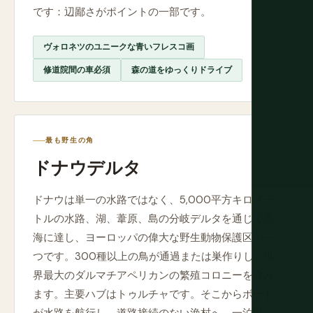
です：辺鄙さがポイントの一部です。
ヴォロネツのユニークな青いフレスコ画
修道院間の車必須
森の道をゆっくりドライブ
最も野生の角
ドナウデルタ
ドナウは単一の水路ではなく、5,000平方キロメー
トルの水路、湖、葦原、島の分岐デルタを通じて黒
海に達し、ヨーロッパの偉大な野生動物保護区の一
つです。300種以上の鳥が通過または巣作りし、世
界最大のダルマチアペリカンの繁殖コロニーを含み
ます。主要ハブはトゥルチャです。そこからボート