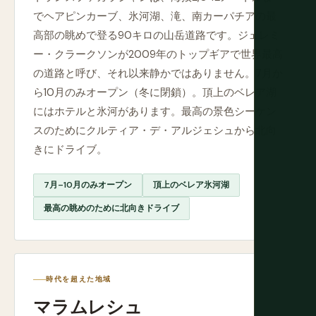
でヘアピンカーブ、氷河湖、滝、南カーパチアの最
高部の眺めで登る90キロの山岳道路です。ジェレミ
ー・クラークソンが2009年のトップギアで世界最高
の道路と呼び、それ以来静かではありません。7月か
ら10月のみオープン（冬に閉鎖）。頂上のベレア湖
にはホテルと氷河があります。最高の景色シーケン
スのためにクルティア・デ・アルジェシュから北向
きにドライブ。
7月–10月のみオープン
頂上のベレア氷河湖
最高の眺めのために北向きドライブ
時代を超えた地域
マラムレシュ