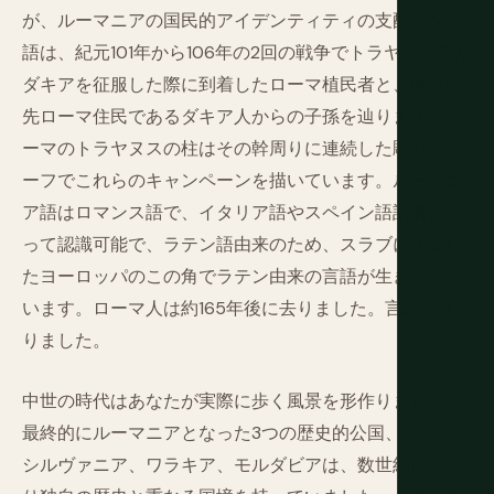
が、ルーマニアの国民的アイデンティティの支配的な物
語は、紀元101年から106年の2回の戦争でトラヤヌス帝が
ダキアを征服した際に到着したローマ植民者と、地方の
先ローマ住民であるダキア人からの子孫を辿ります。ロ
ーマのトラヤヌスの柱はその幹周りに連続した彫刻レリ
ーフでこれらのキャンペーンを描いています。ルーマニ
ア語はロマンス語で、イタリア語やスペイン語話者にと
って認識可能で、ラテン語由来のため、スラブに囲まれ
たヨーロッパのこの角でラテン由来の言語が生き残って
います。ローマ人は約165年後に去りました。言語は残
りました。
中世の時代はあなたが実際に歩く風景を形作りました。
最終的にルーマニアとなった3つの歴史的公国、トラン
シルヴァニア、ワラキア、モルダビアは、数世紀にわた