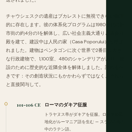
チャウシェスクの遺産はブカレストに無視できない物理
的に存在します。彼の体系化プログラムは1980年代に旧
市街の約4分の1を解体し、広い社会主義大通りと議会宮
殿を建て、建設中は人民の家（Casa Poporului）と呼ば
れました。建物はペンタゴンに次ぐ世界で2番目に大き
な行政建物で、1,100室、480のシャンデリアがあり、建
設のために歴史的な近隣全体を解体しました。訪れるべ
きです：その創造状況にもかかわらずではなく、それら
と直接関与して。
ローマのダキア征服
101–106 CE
トラヤヌス帝がダキアを征服。ローマ植民
地化がルーマニア語を生む — スラブの海の
中のラテン語。