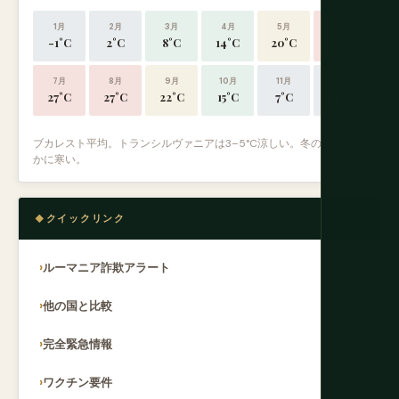
1月
2月
3月
4月
5月
6月
-1°C
2°C
8°C
14°C
20°C
24°C
7月
8月
9月
10月
11月
12月
27°C
27°C
22°C
15°C
7°C
1°C
ブカレスト平均。トランシルヴァニアは3–5°C涼しい。冬の山ははる
かに寒い。
クイックリンク
ルーマニア詐欺アラート
他の国と比較
完全緊急情報
ワクチン要件