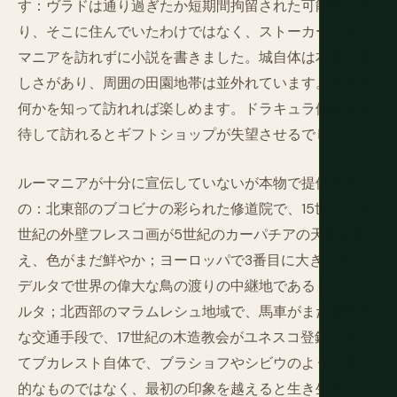
す：ヴラドは通り過ぎたか短期間拘留された可能性があ
り、そこに住んでいたわけではなく、ストーカーはルー
マニアを訪れずに小説を書きました。城自体は本物の美
しさがあり、周囲の田園地帯は並外れています。それが
何かを知って訪れれば楽しめます。ドラキュラ体験を期
待して訪れるとギフトショップが失望させるでしょう。
ルーマニアが十分に宣伝していないが本物で提供するも
の：北東部のブコビナの彩られた修道院で、15世紀と16
世紀の外壁フレスコ画が5世紀のカーパチアの天候を耐
え、色がまだ鮮やか；ヨーロッパで3番目に大きな河川
デルタで世界の偉大な鳥の渡りの中継地であるドナウデ
ルタ；北西部のマラムレシュ地域で、馬車がまだ実用的
な交通手段で、17世紀の木造教会がユネスコ登録；そし
てブカレスト自体で、ブラショフやシビウのような魅力
的なものではなく、最初の印象を越えると生き生きとし