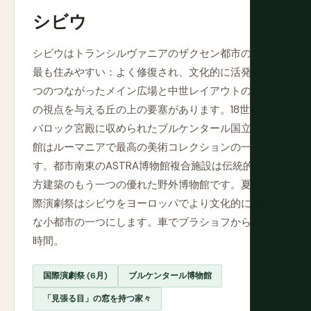
シビウ
シビウはトランシルヴァニアのザクセン都市の中で
最も住みやすい：よく修復され、文化的に活発で、2
つのつながったメイン広場と中世レイアウトの最高
の視点を与える丘の上の要塞があります。18世紀の
バロック宮殿に収められたブルケンタール国立博物
館はルーマニアで最高の美術コレクションの一つで
す。都市南東のASTRA博物館複合施設は伝統的な地
方建築のもう一つの優れた野外博物館です。夏の国
際演劇祭はシビウをヨーロッパでより文化的に重要
な小都市の一つにします。車でブラショフから2〜3
時間。
国際演劇祭 (6月)
ブルケンタール博物館
「見張る目」の窓を持つ家々