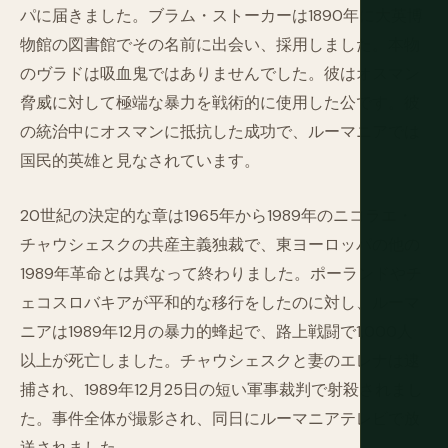
パに届きました。ブラム・ストーカーは1890年に大英博
物館の図書館でその名前に出会い、採用しました。本物
のヴラドは吸血鬼ではありませんでした。彼はオスマン
脅威に対して極端な暴力を戦術的に使用した公です。彼
の統治中にオスマンに抵抗した成功で、ルーマニアでは
国民的英雄と見なされています。
20世紀の決定的な章は1965年から1989年のニコラエ・
チャウシェスクの共産主義独裁で、東ヨーロッパの他の
1989年革命とは異なって終わりました。ポーランドやチ
ェコスロバキアが平和的な移行をしたのに対し、ルーマ
ニアは1989年12月の暴力的蜂起で、路上戦闘で1,000人
以上が死亡しました。チャウシェスクと妻のエレナは逮
捕され、1989年12月25日の短い軍事裁判で射殺されまし
た。事件全体が撮影され、同日にルーマニアテレビで放
送されました。