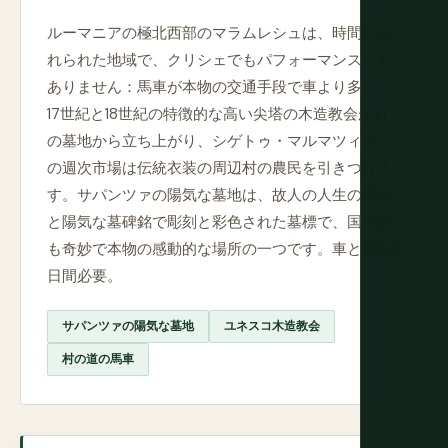
ルーマニアの極北西部のマラムレシュは、時間に忘
れられた地域で、クリシェでもパフォーマンスでも
ありません：馬車が本物の交通手段で車より多く、
17世紀と18世紀の特徴的な高い尖塔の木造教会が村
の墓地から立ち上がり、シゲトゥ・マルマツィエイ
の週次市場は伝統衣装の周辺村の農民を引きつけま
す。サパンツァの陽気な墓地は、故人の人生の場面
と陽気な墓碑銘で彫刻と彩色された墓標で、国で最
も奇妙で本物の感動的な場所の一つです。車と最低2
日間必要。
サパンツァの陽気な墓地
ユネスコ木造教会
村の道の馬車