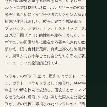
り独自の歴史と重なる国境を持っていました。トランシ
ルヴァニアは12世紀以降、ハンガリー王の招待で東部国
境を守るためにドイツ語話者のザクセン入植者によって
植民地化されました。彼らが建てた城壁都市、シビウ、
ブラショフ、シギショアラ、ビストリッツ、クルージュ
は700年間ザクセン的性格を維持しました。トランシル
ヴァニアの田園地帯に散在する要塞化された教会は、見
張り塔、隠し食料貯蔵庫、身廊上部の防御回廊で、オス
マン襲撃から数十年ごとに自分たちを守る必要があった
コミュニティの物理的記録です。
ワラキアのヴラド3世は、歴史ではヴラド・ツェペシ
ュ、ヴラド・ドラキュラとして知られ、1448年から1476
年まで中断を挟んで統治し、侵攻するオスマン軍を恐怖
させるために道沿いに杭に刺した囚人を公開処刑する評
判が、彼の死後に印刷されたパンフレットで西ヨーロッ