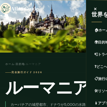
×
Atlas Guide
世界
🏠
ホー
🌍
目的
📮
トラ
ホーム
›
目的地
›
ルーマニア
❓
どこ
完全旅行ガイド 2026
ルーマニア
📋
旅行
🛠️
リソ
📱
アプ
カーパチアの城壁都市、ドナウが5,000の水路に分かれ