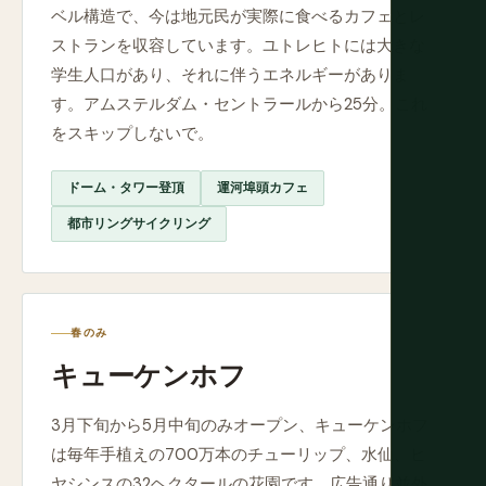
ベル構造で、今は地元民が実際に食べるカフェとレ
ストランを収容しています。ユトレヒトには大きな
学生人口があり、それに伴うエネルギーがありま
す。アムステルダム・セントラールから25分。これ
をスキップしないで。
ドーム・タワー登頂
運河埠頭カフェ
都市リングサイクリング
春のみ
キューケンホフ
3月下旬から5月中旬のみオープン、キューケンホフ
は毎年手植えの700万本のチューリップ、水仙、ヒ
ヤシンスの32ヘクタールの花園です。広告通り並外