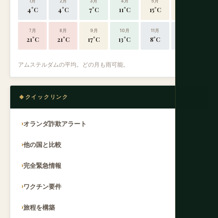
1月
2月
3月
4月
5月
6月
4°C
4°C
7°C
11°C
15°C
18°C
7月
8月
9月
10月
11月
12月
21°C
21°C
17°C
13°C
8°C
5°C
アムステルダムの平均。どの月も雨可能。
クイックリンク
オランダ詐欺アラート
他の国と比較
完全緊急情報
ワクチン要件
旅程を構築