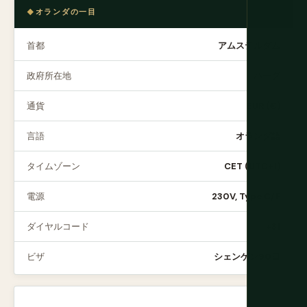
オランダの一目
首都
アムステルダム
政府所在地
ハーグ
通貨
EUR (€)
言語
オランダ語
タイムゾーン
CET (UTC+1)
電源
230V, Type C/F
ダイヤルコード
+31
ビザ
シェンゲン90日