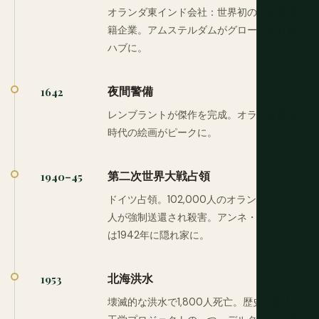
オランダ東インド会社：世界初の上場多国
籍企業。アムステルダムがグローバル貿易
ハブに。
夜間警備
1642
レンブラントが傑作を完成。オランダ黄金
時代の絵画がピークに。
第二次世界大戦占領
1940–45
ドイツ占領。102,000人のオランダユダヤ
人が強制送還され殺害。アンネ・フランク
は1942年に隠れ家に。
北海洪水
1953
壊滅的な洪水で1,800人死亡。歴史上最大の