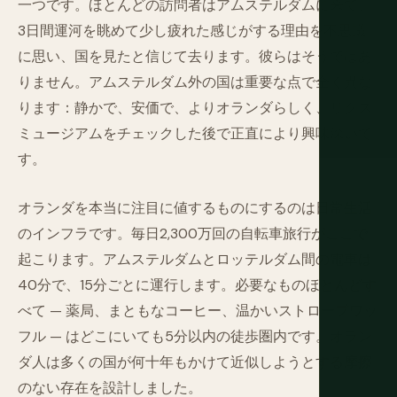
一つです。ほとんどの訪問者はアムステルダムに来て、
3日間運河を眺めて少し疲れた感じがする理由を不思議
に思い、国を見たと信じて去ります。彼らはそうではあ
りません。アムステルダム外の国は重要な点で全く異な
ります：静かで、安価で、よりオランダらしく、リクス
ミュージアムをチェックした後で正直により興味深いで
す。
オランダを本当に注目に値するものにするのは日常生活
のインフラです。毎日2,300万回の自転車旅行がここで
起こります。アムステルダムとロッテルダム間の電車は
40分で、15分ごとに運行します。必要なものほとんどす
べて — 薬局、まともなコーヒー、温かいストロープワッ
フル — はどこにいても5分以内の徒歩圏内です。オラン
ダ人は多くの国が何十年もかけて近似しようとする摩擦
のない存在を設計しました。