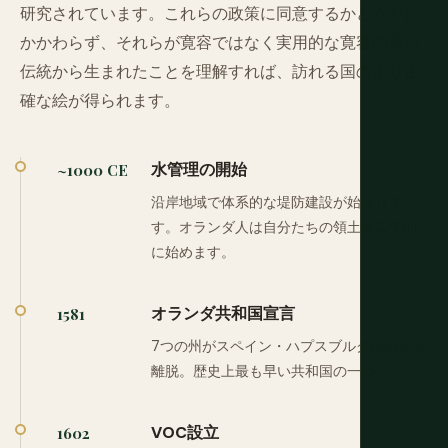
研究されています。これらの政策に同意するかどうかに
かかわらず、それらが寛容ではなく実用的な寛容の長い
伝統から生まれたことを理解すれば、訪れる国のより正
確な絵が得られます。
水管理の開始
~1000 CE
沿岸地域で体系的な堤防建設が始まりま
す。オランダ人は自分たちの領土を工学的
に始めます。
オランダ共和国宣言
1581
7つの州がスペイン・ハプスブルク統治から
離脱。歴史上最も早い共和国の一つ。
VOC設立
1602