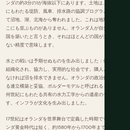
ンダの約3分の1が海抜以下にあります。土地は、何世紀
にもわたる堤防、風車、排水路の協調プログラムを通じ
て沼地、湖、北海から奪われました。これは地球上でど
こにも並ぶものがありません。オランダ人が自分たちの
国を築いたと言うとき、それはほとんどの国が主張でき
ない精度で意味します。
水との戦いは予期せぬものを生み出しました：例外的に
組織化され、協力し、実用的な社会です。隣人と協力し
なければ沼を排水できません。オランダの政治伝統であ
る連立構築と妥協、ポルダーモデルと呼ばれるものは、
何世紀にもわたる共有の水力工学からの遺産の一部で
す。インフラが文化を生み出しました。
17世紀はオランダを世界舞台で定義した時期です。オラ
ンダ黄金時代は短く、約1580年から1700年までで、規模