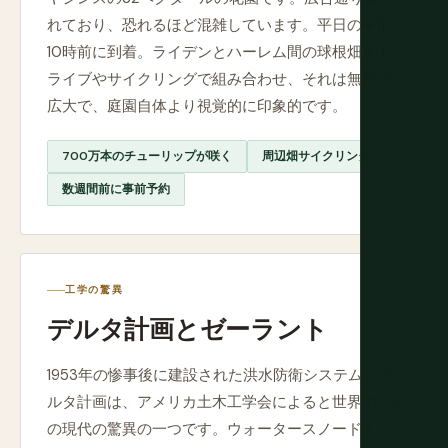
れており、恐れるほど混雑しています。平日の午前
10時前に到着。ライデンとハーレム間の球根畑をド
ライブやサイクリングで組み合わせ、それは無料で
広大で、庭園自体より視覚的に印象的です。
700万本のチューリップが咲く
周辺畑サイクリング
数週間前に事前予約
工学の驚異
デルタ計画とゼーラント
1953年の惨事後に建設された洪水防衛システム、デ
ルタ計画は、アメリカ土木工学会によると世界の7つ
の現代の驚異の一つです。ウォータースノードミュ