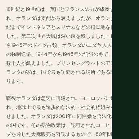
18世紀と19世紀は、英国とフランスの力が成長するにつ
れ、オランダは支配から衰えましたが、オランダは20世
紀までインドネシアとスリナムなどの植民地を保持しま
した。第二次世界大戦は深い痕を残しました：1940年か
ら1945年のドイツ占領、オランダのユダヤ人人口の75%
の強制送還、1944年から1945年の飢餓の冬で、西側で
数千人が飢えました。プリンセングラハトのアンネ・フ
ランクの家は、国で最も訪問される場所である理由があ
ります。
戦後オランダは急速に再建され、ヨーロッパに統合さ
れ、地球上で最も進歩的な法的・社会的枠組みを発展さ
せました。オランダは2001年に同性婚を合法化した最初
の国です。その薬物政策は、認可されたコーヒーショッ
プを通じた大麻販売を容認するもので、50年間世界的に