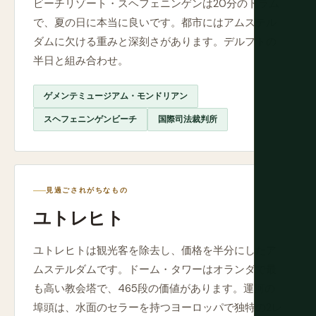
ビーチリゾート・スヘフェニンゲンは20分のトラム
で、夏の日に本当に良いです。都市にはアムステル
ダムに欠ける重みと深刻さがあります。デルフトの
半日と組み合わせ。
ゲメンテミュージアム・モンドリアン
スヘフェニンゲンビーチ
国際司法裁判所
見過ごされがちなもの
ユトレヒト
ユトレヒトは観光客を除去し、価格を半分にしたア
ムステルダムです。ドーム・タワーはオランダで最
も高い教会塔で、465段の価値があります。運河の
埠頭は、水面のセラーを持つヨーロッパで独特の2レ