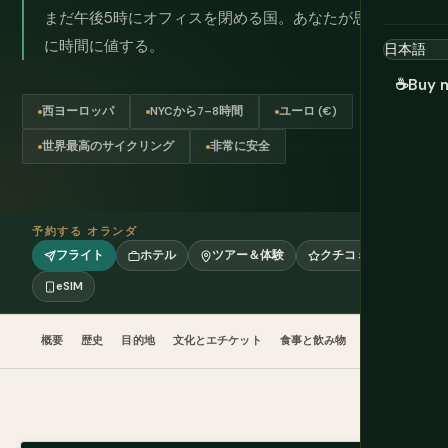
まだ午後5時にオフィスを閉める国。あなたが思う以上
に時間に値する。
☕
Buy 
西ヨーロッパ
NYCから7–8時間
ユーロ (€)
世界最高のサイクリング
非常に安全
予約する オランダ
フライト
ホテル
ツアー＆体験
クチコミ
eSIM
概要
歴史
目的地
文化とエチケット
食事と飲み物
いつ行くか