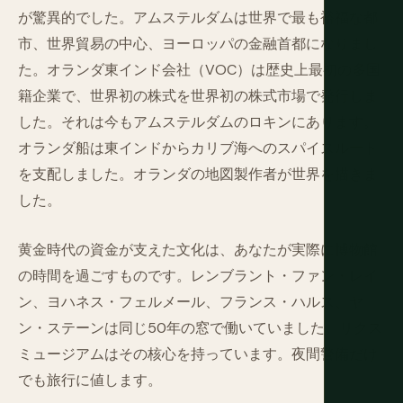
が驚異的でした。アムステルダムは世界で最も裕福な都
市、世界貿易の中心、ヨーロッパの金融首都になりまし
た。オランダ東インド会社（VOC）は歴史上最初の多国
籍企業で、世界初の株式を世界初の株式市場で発行しま
した。それは今もアムステルダムのロキンにあります。
オランダ船は東インドからカリブ海へのスパイスルート
を支配しました。オランダの地図製作者が世界を描きま
した。
黄金時代の資金が支えた文化は、あなたが実際に博物館
の時間を過ごすものです。レンブラント・ファン・レイ
ン、ヨハネス・フェルメール、フランス・ハルス、ヤ
ン・ステーンは同じ50年の窓で働いていました。リクス
ミュージアムはその核心を持っています。夜間警備だけ
でも旅行に値します。