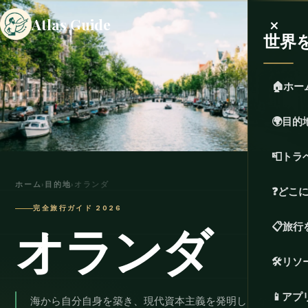
×
Atlas Guide
世界
🏠
ホー
🌍
目的
📮
トラ
ホーム
›
目的地
›
オランダ
❓
どこ
完全旅行ガイド 2026
オランダ
📋
旅行
🛠️
リソ
📱
アプ
海から自分自身を築き、現代資本主義を発明し、なぜか