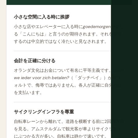
小さな空間に入る時に挨拶
小さな店やエレベーターに入る時に
goedemorgen
や単な
る「こんにちは」と言うのが期待されます。それを無視
するのは中立的ではなく冷たいと見なされます。
会計を正確に分ける
オランダ文化はお金について有名に平等主義です。
Gaan
we ieder voor zich betalen?
（「ダッチペイ」）がデフ
ォルトで、侮辱ではありません。各人が正確に自分の分
を支払います。
サイクリングインフラを尊重
自転車レーンから離れて。道路を横断する前に2回両方向
を見る。アムステルダムで観光客が車よりサイクリスト
にぶつかる方が多い。自転車は静かで速いです。