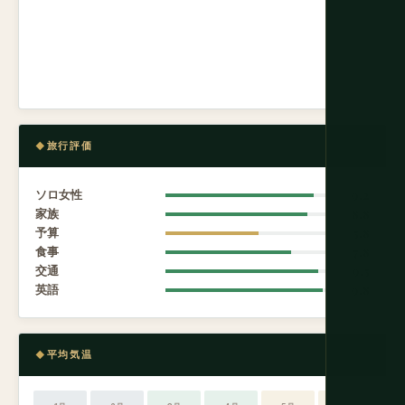
旅行評価
ソロ女性
9.2
家族
8.8
予算
5.8
食事
7.8
交通
9.5
英語
9.8
平均気温