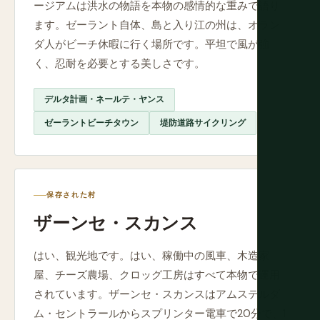
ージアムは洪水の物語を本物の感情的な重みで語り
ます。ゼーラント自体、島と入り江の州は、オラン
ダ人がビーチ休暇に行く場所です。平坦で風が強
く、忍耐を必要とする美しさです。
デルタ計画・ネールテ・ヤンス
ゼーラントビーチタウン
堤防道路サイクリング
保存された村
ザーンセ・スカンス
はい、観光地です。はい、稼働中の風車、木造家
屋、チーズ農場、クロッグ工房はすべて本物で運用
されています。ザーンセ・スカンスはアムステルダ
ム・セントラールからスプリンター電車で20分で、1