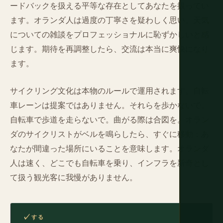
ードバックを扱える平等な存在としてあなたを扱ってい
ます。オランダ人は過度の丁寧さを疑わしく思い、天気
についての雑談をプロフェッショナルに恥ずかしいと感
じます。期待を再調整したら、交流は本当に爽快になり
ます。
サイクリング文化は本物のルールで運用されます。自転
車レーンは提案ではありません。それらを歩かないで。
自転車で歩道を走らないで。曲がる際は合図を。オラン
ダのサイクリストがベルを鳴らしたら、すぐに移動：あ
なたが間違った場所にいることを意味します。オランダ
人は速く、どこでも自転車を乗り、インフラを新奇とし
て扱う観光客に我慢がありません。
する