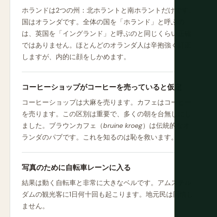
ホランドは2つの州：北ホラントと南ホラントだけです。
国はオランダです。全体の国を「ホランド」と呼ぶの
は、英国を「イングランド」と呼ぶのと同じくらい正確
ではありません。ほとんどのオランダ人は辛抱強く訂正
しますが、内的に顔をしかめます。
コーヒーショップがコーヒーを売っていると仮定
コーヒーショップは大麻を売ります。カフェはコーヒー
を売ります。この区別は重要で、多くの朝を台無しにし
ました。ブラウンカフェ（
bruine kroeg
）は伝統的なオ
ランダのパブです。これを知るのは恥を救います。
写真のために自転車レーンに入る
結果は動く自転車と非常に大きなベルです。アムステル
ダムの観光客に1日何十回も起こります。地元民は同情し
ません。