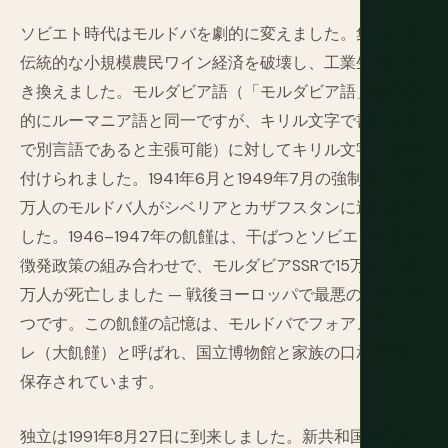
ソビエト時代はモルドバを劇的に変えました。集団化は
伝統的な小規模農民ワイン経済を破壊し、工業生産に置
き換えました。モルダビア語（「モルダビア語」は構造
的にルーマニア語と同一ですが、キリル文字で書くこと
で別言語であると主張可能）に対してキリル文字が義務
付けられました。1941年6月と1949年7月の強制移住で数
万人のモルドバ人がシベリアとカザフスタンに送られま
した。1946–1947年の飢饉は、干ばつとソビエトの穀物
徴発政策の組み合わせで、モルダビアSSRで15万から30
万人が死亡しました — 戦後ヨーロッパで最悪の飢饉の一
つです。この飢饉の記憶は、モルドバでフォアメア・マ
レ（大飢饉）と呼ばれ、国立博物館と家族の口承歴史に
保存されています。
独立は1991年8月27日に到来しました。新共和国の言語