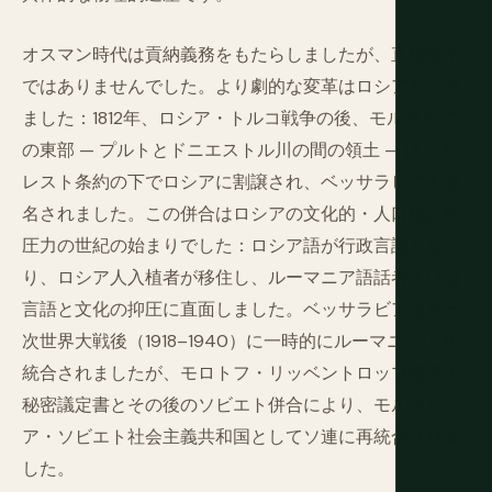
オスマン時代は貢納義務をもたらしましたが、直接統治
ではありませんでした。より劇的な変革はロシアから来
ました：1812年、ロシア・トルコ戦争の後、モルダビア
の東部 — プルトとドニエストル川の間の領土 — はブカ
レスト条約の下でロシアに割譲され、ベッサラビアと改
名されました。この併合はロシアの文化的・人口統計的
圧力の世紀の始まりでした：ロシア語が行政言語とな
り、ロシア人入植者が移住し、ルーマニア語話者人口は
言語と文化の抑圧に直面しました。ベッサラビアは第一
次世界大戦後（1918–1940）に一時的にルーマニアに再
統合されましたが、モロトフ・リッベントロップ協定の
秘密議定書とその後のソビエト併合により、モルダビ
ア・ソビエト社会主義共和国としてソ連に再統合されま
した。