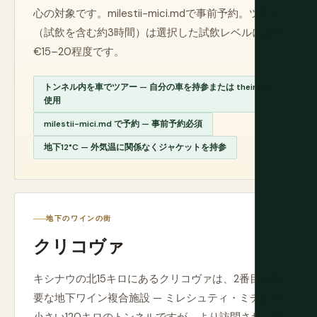
心の対象です。milestii-mici.mdで事前予約。ツアー
（試飲を含む約3時間）は選択した試飲レベルにより
€15–20程度です。
トンネル内を車でツアー — 自分の車を持参または theirs を
使用
milestii-mici.md で予約 — 事前予約必須
地下12°C — 外気温に関係なくジャケットを持参
地下のワインの街
クリコヴァ
キシナウの北15キロにあるクリコヴァは、2番目の主
要な地下ワイン複合施設 — ミレシュティ・ミチより