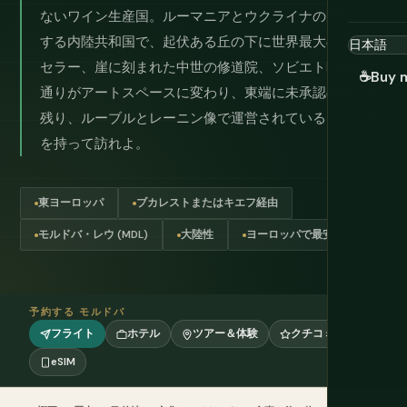
ないワイン生産国。ルーマニアとウクライナの間に位置
する内陸共和国で、起伏ある丘の下に世界最大のワイン
セラー、崖に刻まれた中世の修道院、ソビエト時代の大
☕
Buy 
通りがアートスペースに変わり、東端に未承認の領土が
残り、ルーブルとレーニン像で運営されている。好奇心
を持って訪れよ。
東ヨーロッパ
ブカレストまたはキエフ経由
モルドバ・レウ (MDL)
大陸性
ヨーロッパで最安
予約する モルドバ
フライト
ホテル
ツアー＆体験
クチコミ
eSIM