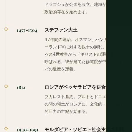
ドラゴシュが公国を設立。地域が独立した
政治的存在を始めます。
ステファン大王
1457–1504
47年間の統治、オスマン、ハンガリー、ポ
ーランド軍に対する数十の勝利。シクスト
ゥス4世教皇から「キリストの運動選手」と
呼ばれる。彼が建てた修道院が中世モルド
バの遺産を定義。
ロシアがベッサラビアを併合
1812
ブカレスト条約。プルトとドニエストル川
の間の領土がロシアに。文化的・人口統計
的圧力の世紀が始まる。
モルダビア・ソビエト社会主義共和国
1940–1991