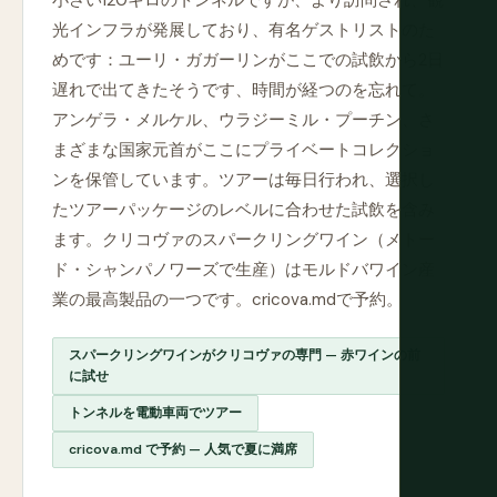
小さい120キロのトンネルですが、より訪問され、観
光インフラが発展しており、有名ゲストリストのた
めです：ユーリ・ガガーリンがここでの試飲から2日
遅れで出てきたそうです、時間が経つのを忘れて。
アンゲラ・メルケル、ウラジーミル・プーチン、さ
まざまな国家元首がここにプライベートコレクショ
ンを保管しています。ツアーは毎日行われ、選択し
たツアーパッケージのレベルに合わせた試飲を含み
ます。クリコヴァのスパークリングワイン（メトー
ド・シャンパノワーズで生産）はモルドバワイン産
業の最高製品の一つです。cricova.mdで予約。
スパークリングワインがクリコヴァの専門 — 赤ワインの前
に試せ
トンネルを電動車両でツアー
cricova.md で予約 — 人気で夏に満席