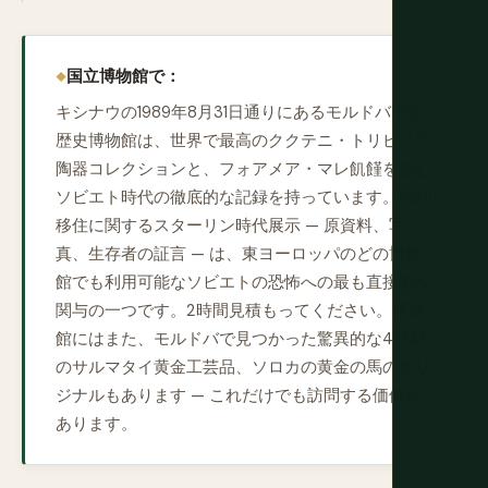
国立博物館で：
キシナウの1989年8月31日通りにあるモルドバ国立
歴史博物館は、世界で最高のククテニ・トリピリア
陶器コレクションと、フォアメア・マレ飢饉を含む
ソビエト時代の徹底的な記録を持っています。強制
移住に関するスターリン時代展示 — 原資料、写
真、生存者の証言 — は、東ヨーロッパのどの博物
館でも利用可能なソビエトの恐怖への最も直接的な
関与の一つです。2時間見積もってください。博物
館にはまた、モルドバで見つかった驚異的な4世紀
のサルマタイ黄金工芸品、ソロカの黄金の馬のオリ
ジナルもあります — これだけでも訪問する価値が
あります。