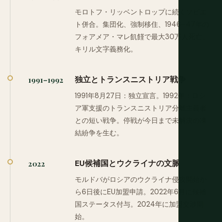
モロトフ・リッベントロップに続くソビエ
ト併合。集団化、強制移住、1946–47年の
フォアメア・マレ飢饉で最大30万人死亡。
キリル文字義務化。
独立とトランスニストリア戦争
1991–1992
1991年8月27日：独立宣言。1992年：ロシ
ア軍支援のトランスニストリア分離主義者
との短い戦争。停戦が今日まで未解決の凍
結紛争を生む。
EU候補国とウクライナの文脈
2022
モルドバがロシアのウクライナ侵攻開始か
ら6日後にEU加盟申請。2022年6月に候補
国ステータス付与。2024年に加盟交渉開
始。