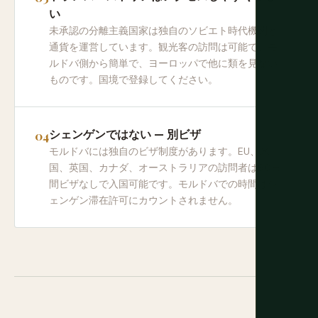
い
未承認の分離主義国家は独自のソビエト時代機関と
通貨を運営しています。観光客の訪問は可能で、モ
ルドバ側から簡単で、ヨーロッパで他に類を見ない
ものです。国境で登録してください。
シェンゲンではない — 別ビザ
モルドバには独自のビザ制度があります。EU、米
国、英国、カナダ、オーストラリアの訪問者は90日
間ビザなしで入国可能です。モルドバでの時間はシ
ェンゲン滞在許可にカウントされません。