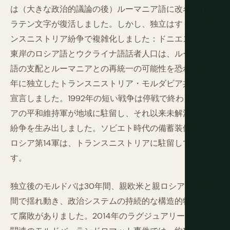
は（大きな政治的議論の後）ルーマニア語に改名され、
ラテン文字が復活しました。しかし、独立はすぐにトラ
ンスニストリア紛争で複雑化しました：ドニエストル川
東岸のロシア語とウクライナ語話者人口は、ルーマニア
語の支配とルーマニアとの再統一の可能性を恐れ、1990
年に独立したトランスニストリア・モルダビア共和国を
宣言しました。1992年の短い戦争は停戦で終わり、ロシ
アの平和維持軍が地域に駐留し、それ以来未解決の凍結
紛争を生み出しました。ソビエト時代の備蓄装備を持つ
ロシア第14軍は、トランスニストリアに駐留していま
す。
独立後のモルドバは30年間、親欧米と親ロシアの政府の
間で揺れ動き、政治システムの持続的な構造的特徴とし
て腐敗がありました。2014年のラグジュアリーリークス