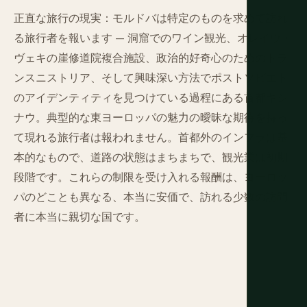
正直な旅行の現実：モルドバは特定のものを求めて訪れ
る旅行者を報います — 洞窟でのワイン観光、オレイウ・
ヴェキの崖修道院複合施設、政治的好奇心のためのトラ
ンスニストリア、そして興味深い方法でポストソビエト
のアイデンティティを見つけている過程にある首都キシ
ナウ。典型的な東ヨーロッパの魅力の曖昧な期待を持っ
て現れる旅行者は報われません。首都外のインフラは基
本的なもので、道路の状態はまちまちで、観光業は初期
段階です。これらの制限を受け入れる報酬は、ヨーロッ
パのどことも異なる、本当に安価で、訪れる少数の訪問
者に本当に親切な国です。