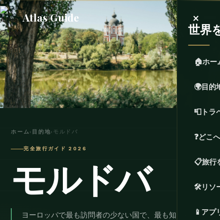
×
Atlas Guide
世界
🏠
ホー
🌍
目的
📮
トラ
ホーム
›
目的地
›
モルドバ
❓
どこ
完全旅行ガイド 2026
モルドバ
📋
旅行
🛠️
リソ
📱
アプ
ヨーロッパで最も訪問者の少ない国で、最も知られてい