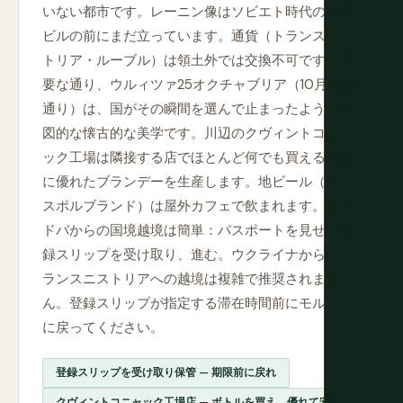
いない都市です。レーニン像はソビエト時代の政府
ビルの前にまだ立っています。通貨（トランスニス
トリア・ルーブル）は領土外では交換不可です。主
要な通り、ウルィツァ25オクチャブリア（10月25日
通り）は、国がその瞬間を選んで止まったような意
図的な懐古的な美学です。川辺のクヴィントコニャ
ック工場は隣接する店でほとんど何でも買える本当
に優れたブランデーを生産します。地ビール（チラ
スポルブランド）は屋外カフェで飲まれます。モル
ドバからの国境越境は簡単：パスポートを見せ、登
録スリップを受け取り、進む。ウクライナからのト
ランスニストリアへの越境は複雑で推奨されませ
ん。登録スリップが指定する滞在時間前にモルドバ
に戻ってください。
登録スリップを受け取り保管 — 期限前に戻れ
クヴィントコニャック工場店 — ボトルを買え、優れて安い