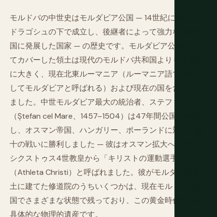
モルドバの中世史はモルダビア公国 — 14世紀に初代王子
ドラゴシュの下で成立し、後継者によって強力な地域大
国に発展した国家 — の歴史です。モルダビア公国がかつ
てカバーした領土は現代のモルドバ共和国よりもはるか
に大きく、現在北東ルーマニア（ルーマニア語で依然と
してモルダビアと呼ばれる）および現在の国を含んでい
ました。中世モルダビア最大の統治者、ステファン大王
（Ștefan cel Mare、1457–1504）は47年間公国を統治
し、オスマン帝国、ハンガリー、ポーランドに対して数
十の戦いに勝利しました — 彼はオスマン拡大への抵抗で
シクストゥス4世教皇から「キリストの運動選手」
（Athleta Christi）と呼ばれました。彼がモルダビア全
土に建てた修道院のうちいくつかは、現在モルドバ共和
国でさまざまな状態で残っており、この黄金時代の最も
具体的な物理的遺産です。