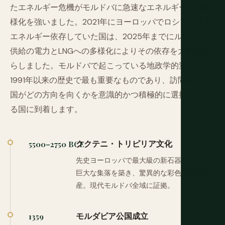
たエネルギー危機がモルドバに急速なエネルギー源の多
様化を強いました。2021年にヨーロッパでロシアに最も
エネルギー依存していた国は、2025年までにルーマニア
供給の電力とLNGへの多様化によりその依存を大幅に減
らしました。モルドバで起こっている地政学的変革は
1991年以来の歴史で最も重要なものであり、訪問者は自
国がどの方向を向くかを意識的かつ積極的に選択してい
る国に到着します。
ククテニ・トリピリア文化
5500–2750 BCE
先史ヨーロッパで最大級の新石器文明で、
巨大な集落を築き、驚異的な彩色陶器を生
産。現代モルドバ全域に証拠。
モルダビア公国成立
1359