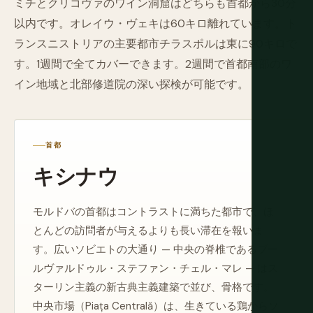
ミチとクリコヴァのワイン洞窟はどちらも首都から30分
以内です。オレイウ・ヴェキは60キロ離れています。ト
ランスニストリアの主要都市チラスポルは東に90キロで
す。1週間で全てカバーできます。2週間で首都南部のワ
イン地域と北部修道院の深い探検が可能です。
首都
キシナウ
モルドバの首都はコントラストに満ちた都市で、ほ
とんどの訪問者が与えるよりも長い滞在を報いま
す。広いソビエトの大通り — 中央の脊椎であるブー
ルヴァルドゥル・ステファン・チェル・マレ — はス
ターリン主義の新古典主義建築で並び、骨格です。
中央市場（Piața Centrală）は、生きている鶏からソ