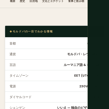
概要
歴史
目的地
文化とエチケット
食事と飲み物
いつ行くか
モルドバの一目でわかる情報
首都
キシナウ
通貨
モルドバ・レウ (MDL)
言語
ルーマニア語 & ロシア語
タイムゾーン
EET (UTC+2/+3)
電源
230V, Type F
ダイヤルコード
+373
シェンゲン
いいえ — 独自のビザシステム