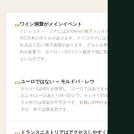
ワイン洞窟がメインイベント
ミレシュティ・ミチには200kmの地下トンネルと
150万本のボトルがあります。クリコヴァには車で走
れるほど広い地下道路があります。どちらも事前予
約が必要で、ヨーロッパのワイン観光で他に類を見
ないものです。
ユーロではない — モルドバ・レウ
モルドバはMDLを使用し、ユーロではありません。
およそ1ユーロあたり19–20レウ。キシナウの主要ホ
テル外では現金が不可欠です。首都にATMがありま
すが、外では限定的です。
トランスニストリアはアクセスしやすく珍し