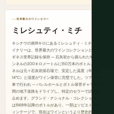
世界最大のワインセラー
ミレシュティ・ミチ
キシナウの南18キロにあるミレシュティ・ミチのワ
イナリーは、世界最大のワインコレクションとして
ギネス世界記録を保持 — 石灰岩から掘られた地下ト
ンネルの200キロメートルに150万本のボトル。トン
ネルは元々石灰岩採石場で、安定した温度（年間12–
14°C）と湿度がワイン保管に完璧でした。ツアーは
車で行われ — バレルホールとボトル保管ギャラリー
間の地下道路をドライブし、特定のセラーで試飲を
止めます。グランド・ナショナル・コレクションに
は1968年以降のボトルがあり、一部はソビエトのヴ
ィンテージで、現在はワインというより歴史的好奇