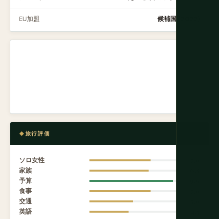
EU加盟
候補国 (2022)
旅行評価
ソロ女性
7.0
家族
6.8
予算
9.6
食事
7.0
交通
5.0
英語
4.5