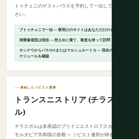
トゥチェニのゲストハウスを予約して一泊してくだ
さい。
ブトゥチェニで一泊 — 夜明けのサイトはあなただけのもの
洞窟修道院は現役 — 控えめに着て、敬意を持って訪問
キシナウからバス150またはマルシュルートカ — 現在のス
ケジュールを確認
凍結したソビエト国家
トランスニストリア (チラスポ
ル)
チラスポルは未承認のプリドニエストロフスカヤ・
モルダビア共和国の首都 — ソビエト連邦が終わって