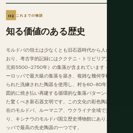
これまでの物語
知る価値のある歴史
モルドバの領土は少なくとも旧石器時代から人が住んで
おり、考古学的記録にはククテニ・トリピリア文化（紀
元前5500–2750年）の集落が含まれています — 先史ヨ
ーロッパで最大級の集落を築き、複雑な幾何学模様で飾
られた洗練された陶器を使用し、村を60–80年ごとに意
図的に焼き払い再建する循環的な集落パターンを実践し
た驚くべき新石器文明です。この文化の彩色陶器は、現
在のモルドバ、ルーマニア、ウクライナ全域で見つか
り、キシナウのモルドバ国立歴史博物館にあり、ヨーロ
ッパで最高の先史陶器の一つです。