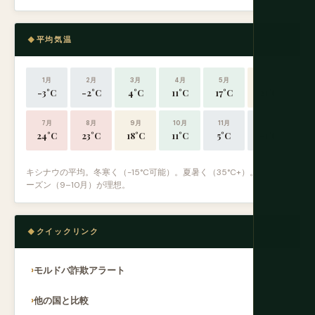
平均気温
1月
2月
3月
4月
5月
6月
-3°C
-2°C
4°C
11°C
17°C
21°C
7月
8月
9月
10月
11月
12月
24°C
23°C
18°C
11°C
5°C
-1°C
キシナウの平均。冬寒く（-15°C可能）。夏暑く（35°C+）。収穫シ
ーズン（9–10月）が理想。
クイックリンク
モルドバ詐欺アラート
他の国と比較