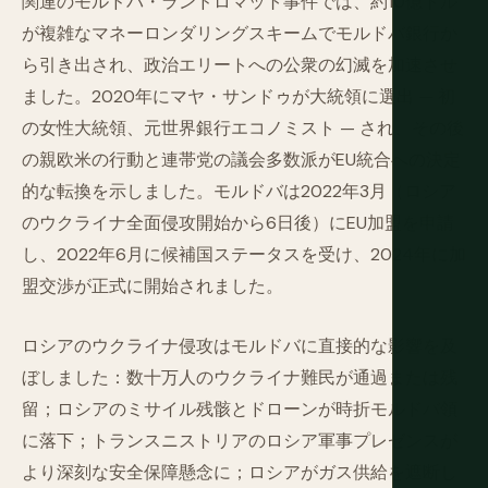
関連のモルドバ・ランドロマット事件では、約10億ドル
が複雑なマネーロンダリングスキームでモルドバ銀行か
ら引き出され、政治エリートへの公衆の幻滅を加速させ
ました。2020年にマヤ・サンドゥが大統領に選出 — 初
の女性大統領、元世界銀行エコノミスト — され、その後
の親欧米の行動と連帯党の議会多数派がEU統合への決定
的な転換を示しました。モルドバは2022年3月（ロシア
のウクライナ全面侵攻開始から6日後）にEU加盟を申請
し、2022年6月に候補国ステータスを受け、2024年に加
盟交渉が正式に開始されました。
ロシアのウクライナ侵攻はモルドバに直接的な影響を及
ぼしました：数十万人のウクライナ難民が通過または残
留；ロシアのミサイル残骸とドローンが時折モルドバ領
に落下；トランスニストリアのロシア軍事プレゼンスが
より深刻な安全保障懸念に；ロシアがガス供給を遮断し