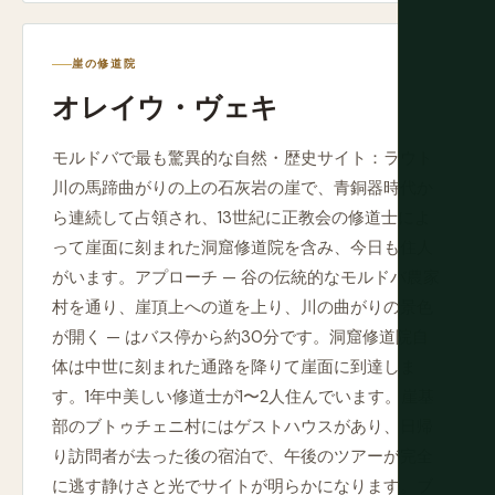
崖の修道院
オレイウ・ヴェキ
モルドバで最も驚異的な自然・歴史サイト：ラウト
川の馬蹄曲がりの上の石灰岩の崖で、青銅器時代か
ら連続して占領され、13世紀に正教会の修道士によ
って崖面に刻まれた洞窟修道院を含み、今日も住人
がいます。アプローチ — 谷の伝統的なモルドバ農家
村を通り、崖頂上への道を上り、川の曲がりの景色
が開く — はバス停から約30分です。洞窟修道院自
体は中世に刻まれた通路を降りて崖面に到達しま
す。1年中美しい修道士が1〜2人住んでいます。崖基
部のブトゥチェニ村にはゲストハウスがあり、日帰
り訪問者が去った後の宿泊で、午後のツアーが完全
に逃す静けさと光でサイトが明らかになります。ブ