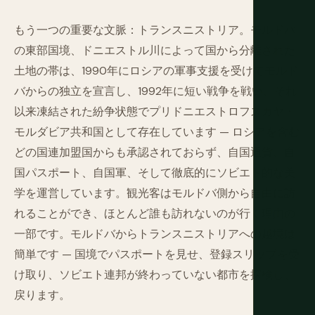
もう一つの重要な文脈：トランスニストリア。モルドバ
の東部国境、ドニエストル川によって国から分離された
土地の帯は、1990年にロシアの軍事支援を受けてモルド
バからの独立を宣言し、1992年に短い戦争を戦い、それ
以来凍結された紛争状態でプリドニエストロフスカヤ・
モルダビア共和国として存在しています — ロシアを含む
どの国連加盟国からも承認されておらず、自国通貨、自
国パスポート、自国軍、そして徹底的にソビエト的な美
学を運営しています。観光客はモルドバ側から自由に訪
れることができ、ほとんど誰も訪れないのが行く理由の
一部です。モルドバからトランスニストリアへの越境は
簡単です — 国境でパスポートを見せ、登録スリップを受
け取り、ソビエト連邦が終わっていない都市を探検し、
戻ります。