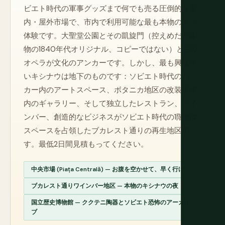
ビエト時代の軍事グッズまで何でも売る圧倒的な屋
内・屋外市場で、市内で利用可能な最も本物の単一
体験です。大聖堂公園とその凱旋門（控えめだが本
物の1840年代オリジナル、コピーではない）と国立
オペラが文化のアンカーです。しかし、最も興味深
いキシナウは地下のものです：ソビエト時代のバン
カー内のアートスペース、ボタニカ地区の改装工場
内のギャラリー、そして独立したレストラン、ワイ
ンバー、創造的なビジネスがソビエト時代の1階商業
スペースを占領したブカレスト通りの再生地区で
す。最低2日間見積もってください。
中央市場 (Piața Centrală) — お腹を空かせて、早く行け
ブカレスト通りワインバー地区 — 本物のキシナウの夜
国立歴史博物館 — ククテニ陶器とソビエト恐怖のアーカイ
ブ