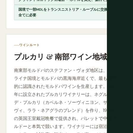
国境で一部MDLをトランスニストリア・ルーブルに交換 —
全てに必要
ワインルート
プルカリ & 南部ワイン地域
南東部モルドバのステファン・ヴォダ地区は、ウク
ライナ国境とモルドバの黒海海岸近くで、最も国際
的に認識されたモルドバワインを生産します。1827
年に設立されたプルカリワイナリーは、ネグル・
デ・プルカリ（カベルネ・ソーヴィニヨン、サペラ
ヴィ、ララ・ネアグラのブレンド）を作り、19世紀
の英国王室戴冠晩餐で提供され、パレットで中級ボ
ルドーと本気で競います。ワイナリーには宿泊、レ