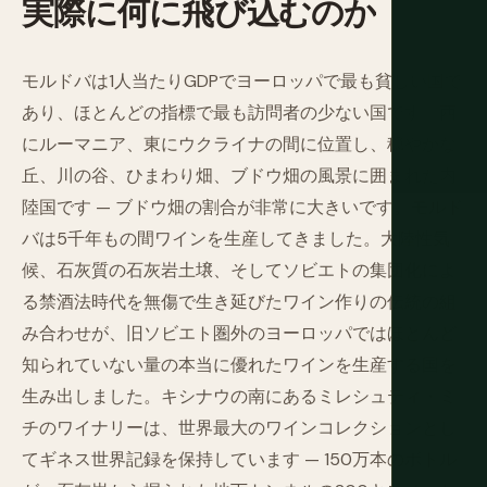
実際に何に飛び込むのか
モルドバは1人当たりGDPでヨーロッパで最も貧しい国で
あり、ほとんどの指標で最も訪問者の少ない国です。西
にルーマニア、東にウクライナの間に位置し、穏やかな
丘、川の谷、ひまわり畑、ブドウ畑の風景に囲まれた内
陸国です — ブドウ畑の割合が非常に大きいです。モルド
バは5千年もの間ワインを生産してきました。大陸性気
候、石灰質の石灰岩土壌、そしてソビエトの集団化によ
る禁酒法時代を無傷で生き延びたワイン作りの伝統の組
み合わせが、旧ソビエト圏外のヨーロッパではほとんど
知られていない量の本当に優れたワインを生産する国を
生み出しました。キシナウの南にあるミレシュティ・ミ
チのワイナリーは、世界最大のワインコレクションとし
てギネス世界記録を保持しています — 150万本のボトル