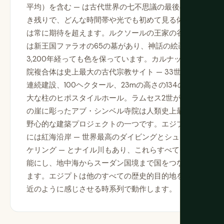
平均）を含む — は古代世界の七不思議の最後の生
き残りで、どんな時間帯や光でも初めて見る体験
は常に期待を超えます。ルクソールの王家の谷に
は新王国ファラオの65の墓があり、神話の絵画が
3,200年経っても色を保っています。カルナック寺
院複合体は史上最大の古代宗教サイト — 33世紀の
連続建設、100ヘクタール、23mの高さの134の巨
大な柱のヒポスタイルホール。ラムセス2世が砂岩
の崖に彫ったアブ・シンベル寺院は人類史上最も
野心的な建築プロジェクトの一つです。エジプト
には紅海沿岸 — 世界最高のダイビングとシュノー
ケリング — とナイル川もあり、これらすべてを可
能にし、地中海からスーダン国境まで国をつなぎ
ます。エジプトは他のすべての歴史的目的地を最
近のように感じさせる時系列で動作します。