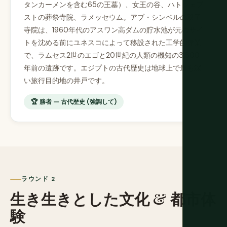
タンカーメンを含む65の王墓）、女王の谷、ハトシェプ
ストの葬祭寺院、ラメッセウム。アブ・シンベルの双子
寺院は、1960年代のアスワン高ダムの貯水池が元のサイ
トを沈める前にユネスコによって移設された工学的偉業
で、ラムセス2世のエゴと20世紀の人類の機知の3,300
年前の遺跡です。エジプトの古代歴史は地球上で最も深
い旅行目的地の井戸です。
🏆 勝者 — 古代歴史 (強調して)
ラウンド 2
生き生きとした文化 & 都市体
験