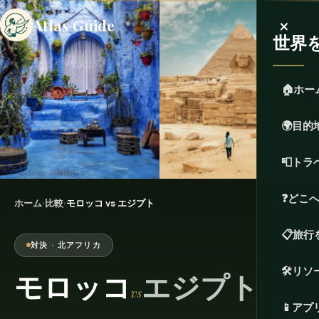
×
Atlas Guide
世界
🏠
ホー
🌍
目的
📮
トラ
❓
どこ
ホーム
›
比較
›
モロッコ vs エジプト
📋
旅行
対決 · 北アフリカ
🛠️
リソ
モロッコ
エジプト
vs
📱
アプ