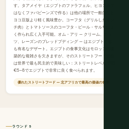
す。タアメイヤ（エジプトのファラフェル、ヒヨコ豆で
はなくファバビーンズで作る）は他の場所で一般的なヒ
ヨコ豆版より軽く風味豊か。コーフタ（グリルしたミン
チ肉）とトマトソースのコーフタ・ビール・サルサはよ
く作られ広く入手可能。オム・アリ — クリーム、ナッ
ツ、レーズンのブレッドプディング — はエジプトで最
も有名なデザート。エジプトの食事文化はモロッコの建
築的な複雑さを欠きますが、そのストリートフード伝統
は世界で最も民主的で美味しい：ストリートレベルで1日
€5–8でエジプトで非常に良く食べられます。
優れたストリートフード — 北アフリカで最高の価値の食事
ラウンド 5