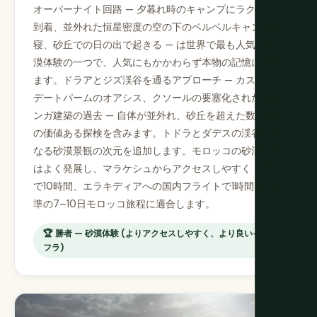
オーバーナイト回路 — 夕暮れ時のキャンプにラクダで
到着、並外れた恒星密度の空の下のベルベルキャンプで
寝、砂丘での日の出で起きる — は世界で最も人気の砂
漠体験の一つで、人気にもかかわらず本物の記憶に残り
ます。ドラアとジズ渓谷を通るアプローチ — カスバ、
デートパームのオアシス、クソールの要塞化された泥レ
ンガ建築の過去 — 自体が並外れ、砂丘を超えた数日間
の価値ある探検を含みます。トドラとダデスの渓谷は異
なる砂漠景観の次元を追加します。モロッコの砂漠回路
はよく発展し、マラケシュからアクセスしやすく（道路
で10時間、エラキディアへの国内フライトで1時間）、標
準の7–10日モロッコ旅程に適合します。
🏆 勝者 — 砂漠体験 (よりアクセスしやすく、より良いイン
フラ)