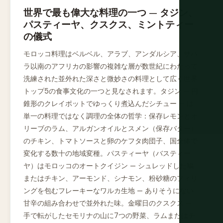
世界で最も偉大な料理の一つ — タジン、
パスティーヤ、クスクス、ミントティー
の儀式
モロッコ料理はベルベル、アラブ、アンダルシア、サハ
ラ以南のアフリカの影響の複雑な層が数世紀にわたって
洗練された並外れた深さと微妙さの料理として広く世界
トップ5の食事文化の一つと見なされます。タジン — 円
錐形のクレイポットでゆっくり煮込んだシチュー — は
単一の料理ではなく調理の全体の哲学：保存レモンとオ
リーブのラム、アルガンオイルとスメン（保存バター）
のチキン、トマトソースと卵のケフタ肉団子、国全体で
変化する数十の地域変種。パスティーヤ（バスティー
ヤ）はモロッコのオートクイジン — シュレッドした鳩
またはチキン、アーモンド、シナモン、粉砂糖のフィリ
ングを包むフレーキーなワルカ生地 — ありそうにない
甘辛の組み合わせで並外れた味。金曜日のクスクス —
手で転がしたセモリナの山に7つの野菜、ラムまたはチ