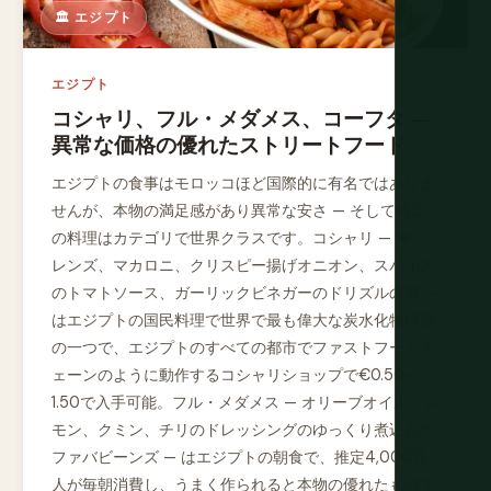
🏛️ エジプト
エジプト
コシャリ、フル・メダメス、コーフタ —
異常な価格の優れたストリートフード
エジプトの食事はモロッコほど国際的に有名ではありま
せんが、本物の満足感があり異常な安さ — そして特定
の料理はカテゴリで世界クラスです。コシャリ — 米、
レンズ、マカロニ、クリスピー揚げオニオン、スパイス
のトマトソース、ガーリックビネガーのドリズルの層 —
はエジプトの国民料理で世界で最も偉大な炭水化物構築
の一つで、エジプトのすべての都市でファストフードチ
ェーンのように動作するコシャリショップで€0.50–
1.50で入手可能。フル・メダメス — オリーブオイル、レ
モン、クミン、チリのドレッシングのゆっくり煮込んだ
ファバビーンズ — はエジプトの朝食で、推定4,000万
人が毎朝消費し、うまく作られると本物の優れたもので