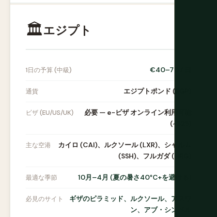
🏛️
エジプト
€40–70 / 日
1日の予算 (中級)
エジプトポンド (EGP)
通貨
必要 — e-ビザ オンライン利用可能
ビザ (EU/US/UK)
(~$25)
カイロ (CAI)、ルクソール (LXR)、シャルム
主な空港
(SSH)、フルガダ (HRG)
10月–4月 (夏の暑さ40°C+を避ける)
最適な季節
ギザのピラミッド、ルクソール、アスワ
必見のサイト
ン、アブ・シンベル