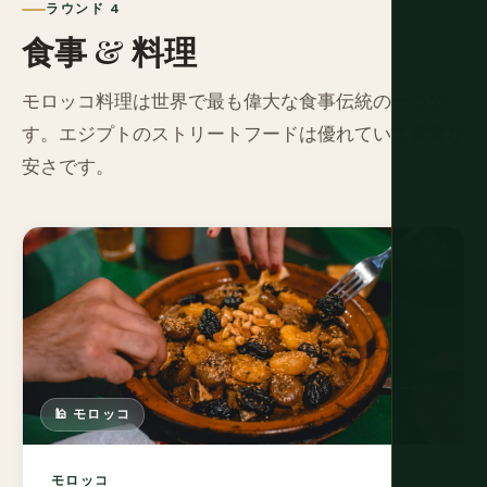
ラウンド 4
食事 & 料理
モロッコ料理は世界で最も偉大な食事伝統の一つで
す。エジプトのストリートフードは優れていて異常な
安さです。
🕌 モロッコ
モロッコ