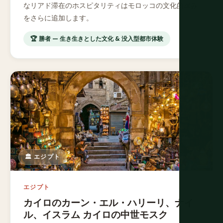
なリアド滞在のホスピタリティはモロッコの文化的深み
をさらに追加します。
🏆 勝者 — 生き生きとした文化 & 没入型都市体験
🏛️ エジプト
エジプト
カイロのカーン・エル・ハリーリ、ナイ
ル、イスラム カイロの中世モスク