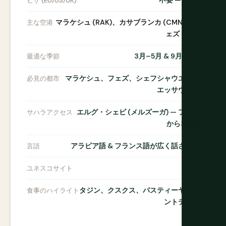
ビザ (EU/US/UK)
マラケシュ (RAK)、カサブランカ (CMN)、フ
主な空港
ェズ (FEZ)
3月–5月 & 9月–11月
最適な季節
マラケシュ、フェズ、シェフシャウエン、
必見の都市
エッサウィラ
エルグ・シェビ (メルズーガ) — フェズ
サハラアクセス
から3時間
アラビア語 & フランス語が広く話される
言語
9
ユネスコサイト
タジン、クスクス、パスティーヤ、ミ
食事のハイライト
ントティー