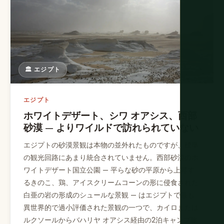
🏛️ エジプト
エジプト
ホワイトデザート、シワ オアシス、西部
砂漠 — よりワイルドで訪れられていない
エジプトの砂漠景観は本物の並外れたものですが、標準
の観光回路にあまり統合されていません。西部砂漠のホ
ワイトデザート国立公園 — 平らな砂の平原から上昇す
るきのこ、鶏、アイスクリームコーンの形に侵食された
白亜の岩の形成のシュールな景観 — はエジプトで最も
異世界的で過小評価された景観の一つで、カイロまたは
ルクソールからバハリヤ オアシス経由の2泊キャンプ旅