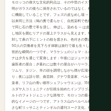
モロッコの偉大な文化的利点は、その中世のイスラム文
明がガラスの後ろに保存されているのではなく、積極的
に機能していることです。フェズの皮なめし場 — 11世紀
以来同じ方法（鳩の糞で柔らかく、自然染料で色付け）
で同じ石の甕で革を浸し、伸ばし、染める — は皮なめ
し地区を囲むリアドの屋上テラスから見えます。匂いに
対して鼻の下にミントの枝を渡され、色付きの甕の円で
50人の労働者を見下ろす体験は旅行で最も生々しく中
世的な瞬間の一つです。マラケシュのジェマ・エル・フ
ナは夕方を通じて変身します：午後にはジュース売りや
歯医者の屋台；夕暮れには数十の屋台がハリーラ、カタ
ツムリ、タジン、羊の頭を調理しながら煙が広場を横切
り；夜には語り部、曲芸師、グナワ音楽家、ベルベル娯
楽者。リフ山の青い都市シェフシャウエンは、15世紀に
ユダヤ人コミュニティが伝統を始めたインプリゴとコバ
ルトのフォトジェニックな路地で、モロッコの最も象徴
的なイメージの一つです。アトラス山のベルベル村、小
さな町リッサニとティンギルの週刊スーク文化、伝統的