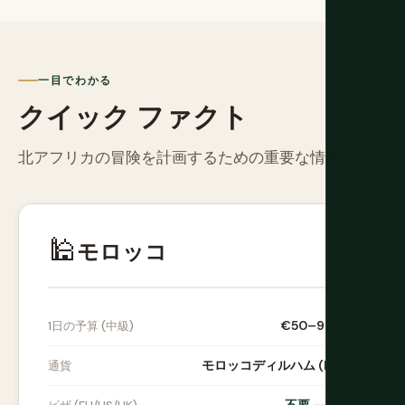
一目でわかる
クイック ファクト
北アフリカの冒険を計画するための重要な情報。
🕌
モロッコ
€50–90 / 日
1日の予算 (中級)
モロッコディルハム (MAD)
通貨
不要 — 90日