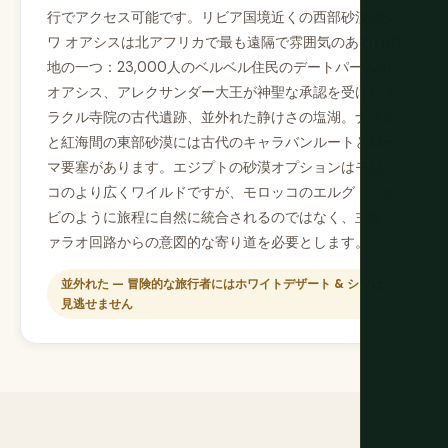
行でアクセス可能です。リビア国境近くの西部砂漠のシ
ワ オアシスは北アフリカで最も遠隔で雰囲気のある目的
地の一つ：23,000人のベルベル住民のデートパームの
オアシス、アレクサンダー大王が神聖な承認を受けたオ
ラクル寺院の古代遺跡、並外れた静けさの塩湖。ナイル
と紅海間の東部砂漠には古代のキャラバンルートとロー
マ要塞があります。エジプトの砂漠オプションはモロッ
コのより広くワイルドですが、モロッコのエルグ・シェ
ビのように旅程に自然に統合されるのではなく、主なフ
ァラオ回路からの意図的な寄り道を必要とします。
並外れた — 冒険的な旅行者にはホワイトデザート & シワは
見逃せません