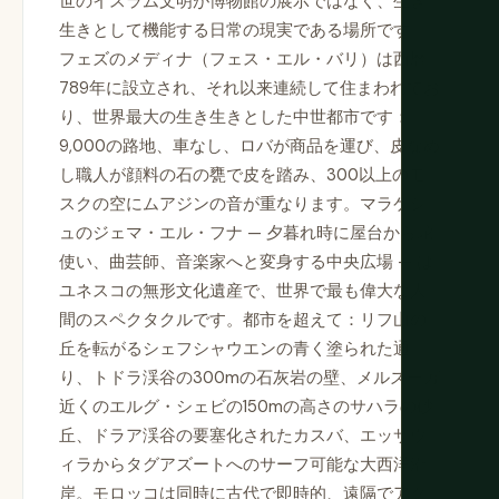
世のイスラム文明が博物館の展示ではなく、生き
生きとして機能する日常の現実である場所です。
フェズのメディナ（フェス・エル・バリ）は西暦
789年に設立され、それ以来連続して住まわれてお
り、世界最大の生き生きとした中世都市です：
9,000の路地、車なし、ロバが商品を運び、皮なめ
し職人が顔料の石の甕で皮を踏み、300以上のモ
スクの空にムアジンの音が重なります。マラケシ
ュのジェマ・エル・フナ — 夕暮れ時に屋台から蛇
使い、曲芸師、音楽家へと変身する中央広場 — は
ユネスコの無形文化遺産で、世界で最も偉大な人
間のスペクタクルです。都市を超えて：リフ山の
丘を転がるシェフシャウエンの青く塗られた通
り、トドラ渓谷の300mの石灰岩の壁、メルズーガ
近くのエルグ・シェビの150mの高さのサハラの砂
丘、ドラア渓谷の要塞化されたカスバ、エッサウ
ィラからタグアズートへのサーフ可能な大西洋沿
岸。モロッコは同時に古代で即時的、遠隔でアク