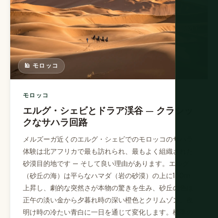
🕌 モロッコ
モロッコ
エルグ・シェビとドラア渓谷 — クラシッ
クなサハラ回路
メルズーガ近くのエルグ・シェビでのモロッコのサハラ
体験は北アフリカで最も訪れられ、最もよく組織された
砂漠目的地です — そして良い理由があります。エルグ
（砂丘の海）は平らなハマダ（岩の砂漠）の上に150m
上昇し、劇的な突然さが本物の驚きを生み、砂丘の色は
正午の淡い金から夕暮れ時の深い橙色とクリムゾン、夜
明け時の冷たい青白に一日を通じて変化します。標準の