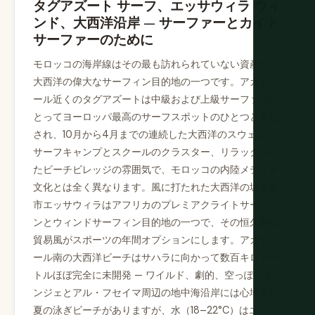
タグアズート サーフ、エッサウィラ ウィ
ンド、大西洋沿岸 — サーファーとカイト
サーファーのために
モロッコの海岸線はその最も訪れられていない資産で、
大西洋の偉大なサーフィン目的地の一つです。アガディ
ール近くのタグアズートは中級および上級サーファーに
とってヨーロッパ最高のサーフスポットのひとつと見な
され、10月から4月までの連続した大西洋のスウェル、
サーフキャンプとスクールのクラスター、リラックスし
たビーチビレッジの雰囲気で、モロッコの内陸メディナ
文化とは全く異なります。風に打たれた大西洋の城壁都
市エッサウィラはアフリカのプレミアクライトサーフィ
ンとウィンドサーフィン目的地の一つで、その恒久的な
貿易風がスポーツの年間オプションにします。アガディ
ール南の大西洋ビーチはサハラに向かって数百キロメー
トルほぼ完全に未開発 — ワイルド、劇的、空っぽ。タ
ンジェとアル・フセイマ周辺の地中海沿岸には心地よい
夏の泳ぎビーチがありますが、水（18–22°C）はエジプ