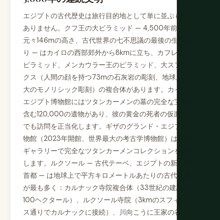
エジプトの古代歴史は旅行目的地として単に並ぶものが
ありません。クフ王の大ピラミッド — 4,500年前、
元々146mの高さ、古代世界の七不思議の最後の生き残
り — はカイロの西部郊外から8kmに立ち、カフレ王の
ピラミッド、メンカウラー王のピラミッド、大スフィン
クス（人間の顔を持つ73mの石灰岩の彫刻、地球上で最
大のモノリシック彫刻）の複合体があります。カイロの
エジプト博物館にはツタンカーメンの墓の完全な宝物を
含む120,000の遺物があり、彼の黄金の死者の仮面だけ
でも訪問を正当化します。ギザのグランド・エジプト博
物館（2023年開館、世界最大の考古学博物館）は43の
ギャラリーで完全なツタンカーメンコレクションを保持
します。ルクソール — 古代テーベ、エジプトの新王国
首都 — は地球上で平方キロメートルあたりの古代遺跡
が最も多く：カルナック寺院複合体（33世紀の建設、
100ヘクタール）、ルクソール寺院（3kmのスフィンク
ス通りでカルナックに接続）、川向こうに王家の谷（ツ