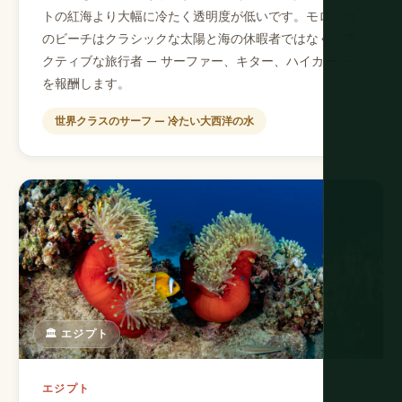
トの紅海より大幅に冷たく透明度が低いです。モロッコ
のビーチはクラシックな太陽と海の休暇者ではなく、ア
クティブな旅行者 — サーファー、キター、ハイカー —
を報酬します。
世界クラスのサーフ — 冷たい大西洋の水
🏛️ エジプト
エジプト