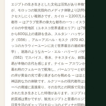
エジプトの生き生きとした文化は活気があり本物です
が、モロッコの観光指向のメディナ体験より訪問者がア
クセスしにくい複雑さです。カイロ — 2,200万人の巨大
都市 — はアラブ世界の偉大な都市の一つ：イスラム カ
イロの中世地区（ユネスコ世界遺産エリア）は7世紀AD
から600以上の遺跡を含み、スルタン・ハッサン・モス
ク（1356）、アル＝アズハル・モスク（970 AD、モロ
ッコのカラウィーユーンに次ぐ世界最古の連続稼働大
学）、迷路のようなカーン・エル・ハリーリ バザール
（1382）でスパイス、香水、テキスタイル、銅製品の貿
易が本物の古代を感じます。ナイル — アスワンから夕
暮れ時のフェルーカで航海し、パームツリーと砂漠の丘
の岸が黄金の光で通り過ぎるのを眺める — はほとんど
神話的な力の体験です。ルクソールの現代都市は古代テ
ーベの廃墟に直接座り、その古代との関係で完全に形成
された生き生きとした特徴があります。エジプトの文化
的質感は豊かですが、観光エジプトと普通のエジプトの
日常生活のギャップはモロッコのメディナが同時に住み