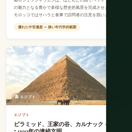
の魅力となる豊かで多様な歴史的風景を完成させます。
モロッコではサハラと食事で訪問者の注意を競います。
優れた中世遺産 — 狭い年代学的範囲
🏛️ エジプト
エジプト
ピラミッド、王家の谷、カルナック —
5,000年の連続文明