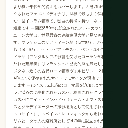
より狭い年代学的範囲をカバーします。西暦789年に設
立されたフェズのメディナは、世界で最もよく保存され
た中世イスラム都市で、独自の特徴を持つユネスコ世界
遺産です — 西暦859年に設立されたアル＝カラウィー
ユーン大学は、世界最古の連続稼働大学と見なされま
す。マラケシュのサアディーン墓（16世紀）、バヒア宮
殿（19世紀）、クトゥビア・モスク、ベン・ユセフ・マ
ドラサ（アンダルシアの影響を受けたコーラン学校で並
外れた建築美）はマラケシュの歴史的層を満たします。
メクネス近くの古代ローマ都市ヴォルビリス — 3世紀
ADのよく保存されたサイトでモザイクが現地でまだ見
えます — はイスラム以前のローマ層を追加します。ド
ラア渓谷の要塞化されたカスバ、絵画されたグラウィの
カスバのアイト・ベンハドゥ（ゲーム・オブ・スローン
ズとグラディエーターの撮影場所として使用されたユネ
スコサイト）、スペインのレコンキスタから逃れたムス
リムとユダヤ人の避難所として1471年に設立された青い
都市シェフシャウエンは、ほとんどの国でヘッドライン