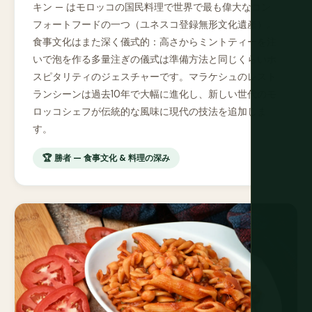
キン — はモロッコの国民料理で世界で最も偉大なコン
フォートフードの一つ（ユネスコ登録無形文化遺産）。
食事文化はまた深く儀式的：高さからミントティーを注
いで泡を作る多量注ぎの儀式は準備方法と同じくらいホ
スピタリティのジェスチャーです。マラケシュのレスト
ランシーンは過去10年で大幅に進化し、新しい世代のモ
ロッコシェフが伝統的な風味に現代の技法を追加しま
す。
🏆 勝者 — 食事文化 & 料理の深み