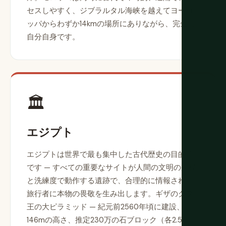
セスしやすく、ジブラルタル海峡を越えてヨーロ
ッパからわずか14kmの場所にありながら、完全に
自分自身です。
🏛️
エジプト
エジプトは世界で最も集中した古代歴史の目的地
です — すべての重要なサイトが人間の文明の規模
と洗練度で動作する遺跡で、合理的に情報された
旅行者に本物の畏敬を生み出します。ギザのクフ
王の大ピラミッド — 紀元前2560年頃に建設、
146mの高さ、推定230万の石ブロック（各2.5トン