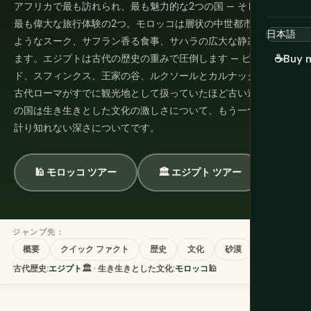
アフリカで最も訪れられ、最も魅力的な2つの国 — そして世界で
最も偉大な旅行体験の2つ。モロッコは層状の中世都市、迷路の
ようなスーク、サフラン香る食事、サハラの広大な静寂で誘惑し
ます。エジプトは古代の歴史の重みで圧倒します — ピラミッ
☕
Buy 
ド、スフィンクス、王家の谷、ルクソールとカルナックの寺院 —
古代ローマがすでに観光地として扱っていたほど古い遺跡。一つ
の国は生き生きとした文化の激しさについて、もう一つは時間の
計り知れない深さについてです。
🕌 モロッコ ツアー
🏛️ エジプト ツアー
ジャンプ先：
概要
クイック ファクト
歴史
文化
砂漠
食事
ビ
古代歴史:
エジプト
🏛️ · 生き生きとした文化:
モロッコ
🕌