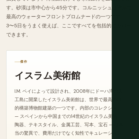
す。砂漠は市中心から45分です。コルニッシュは湾岸で
最高のウォーターフロントプロムナードの一つです。
3〜5日をうまく使えば、ここですべてを包括的にカバー
できます。
傑作
イスラム美術館
I.M. ペイによって設計され、2008年にドーハ湾の人
工島に開業したイスラム美術館は、世界で最高の目
的構築博物館建築の一つです。内部のコレクション
— スペインから中国までの14世紀のイスラム美術、
陶器、テキスタイル、金属工芸、写本、宝石 — は本
当の驚異で、費用だけでなく知性でキュレーション