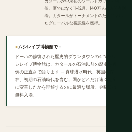
カタールが中東初のワールドカップを開
催、夏ではなく11-12月。140万人の訪問者到
着。カタールがトーナメントのために築い
たグローバルな視認性を獲得。
ムシレイブ博物館で：
ドーハの修復された歴史的ダウンタウンの4つのム
シレイブ博物館は、カタールの石油以前の歴史を異
例の正直さで語ります — 真珠潜水時代、英国の存
在、初期の石油時代を含む。国がどれだけ速く完全
に変革したかを理解するのに最適な場所。金曜日は
無料入場。