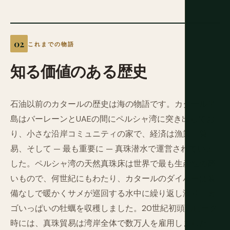
これまでの物語
知る価値のある歴史
石油以前のカタールの歴史は海の物語です。カタール半
島はバーレーンとUAEの間にペルシャ湾に突き出してお
り、小さな沿岸コミュニティの家で、経済は漁業、貿
易、そして — 最も重要に — 真珠潜水で運営されていま
した。ペルシャ湾の天然真珠床は世界で最も生産性の高
いもので、何世紀にもわたり、カタールのダイバーは装
備なしで暖かくサメが巡回する水中に繰り返し潜り、カ
ゴいっぱいの牡蠣を収穫しました。20世紀初頭のピーク
時には、真珠貿易は湾岸全体で数万人を雇用しました。