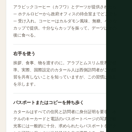
アラビックコーヒー（カフワ）とデーツが提供されたら
— ホテルロビーから政府オフィスの待合室までどこでも
— 受け入れ。コーヒーはカルダモン風味、無糖、小さな
カップで提供。十分ならカップを振って。デーツはその
後に食べる。
右手を使う
挨拶、食事、物を渡すのに。アラブとムスリム世界で標
準。実際、国際設定のカタール人は西側訪問者がこの慣
習を共有しないことを知っていますが、この習慣は敬意
を示します。
パスポートまたはコピーを持ち歩く
カタールはすべての住民と訪問者に身分証明を要求。ホ
テルのキーカードと電話のパスポートページの写真で観
光客には一般的に十分。求められたらパスポートをアク