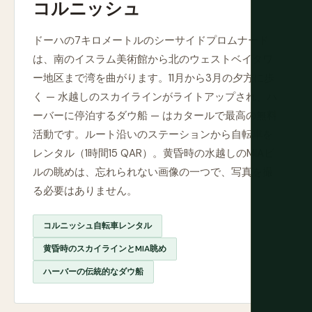
コルニッシュ
ドーハの7キロメートルのシーサイドプロムナード
は、南のイスラム美術館から北のウェストベイタワ
ー地区まで湾を曲がります。11月から3月の夕方に歩
く — 水越しのスカイラインがライトアップされ、ハ
ーバーに停泊するダウ船 — はカタールで最高の無料
活動です。ルート沿いのステーションから自転車を
レンタル（1時間15 QAR）。黄昏時の水越しのMIAビ
ルの眺めは、忘れられない画像の一つで、写真を撮
る必要はありません。
コルニッシュ自転車レンタル
黄昏時のスカイラインとMIA眺め
ハーバーの伝統的なダウ船