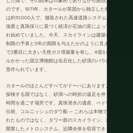
した国で、その結果は印象的でありながら困惑させるも
のです。1971年、カタールが英国から独立した時、人口
は約111,000人で、舗装された高速道路システムはなく、
漁業と真珠採りに基づく経済が石油の富によって変革さ
れ始めていました。今天、スカイラインは建築会社に無
制限の予算と5年の期限を与えたかのように見え、世界
で2番目に大きい天然ガス埋蔵量を有し、4億3,400万ド
ルかかった国立博物館は化石化した砂漠のバラのように
形作られています。
カタールのほとんどすべてがドーハにあります。これは
探検する国ではなく、砂漠への時折の遠足を伴う都市で
時間を過ごす場所です。真珠潜水の遺産、ベドウィンの
伝統、コルニッシュのダウ船 — これらは本物で、発明さ
れたものではなく、タワー群のスカイライン、2019年に
開業したメトロシステム、近隣全体を収容できるほどの