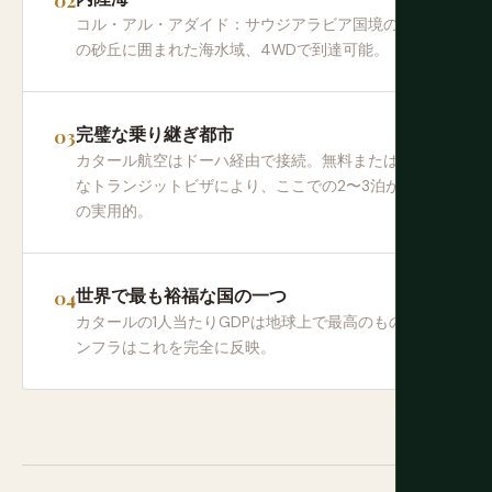
コル・アル・アダイド：サウジアラビア国境の砂漠
の砂丘に囲まれた海水域、4WDで到達可能。
完璧な乗り継ぎ都市
カタール航空はドーハ経由で接続。無料または安価
なトランジットビザにより、ここでの2〜3泊が本当
の実用的。
世界で最も裕福な国の一つ
カタールの1人当たりGDPは地球上で最高のもの。イ
ンフラはこれを完全に反映。