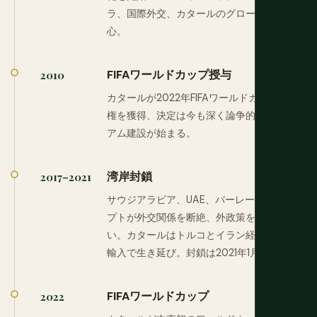
ラ、国際外交、カタールのグローバルな野
心。
FIFAワールドカップ授与
2010
カタールが2022年FIFAワールドカップ開催
権を獲得、決定は今も深く論争的。スタジ
アム建設が始まる。
湾岸封鎖
2017–2021
サウジアラビア、UAE、バーレーン、エジ
プトが外交関係を断絶、外政策をめぐる争
い。カタールはトルコとイラン経由の食料
輸入で生き延び。封鎖は2021年1月に終了。
FIFAワールドカップ
2022