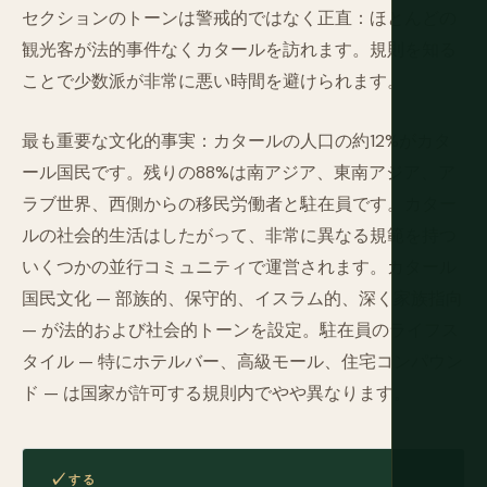
セクションのトーンは警戒的ではなく正直：ほとんどの
観光客が法的事件なくカタールを訪れます。規則を知る
ことで少数派が非常に悪い時間を避けられます。
最も重要な文化的事実：カタールの人口の約12%がカタ
ール国民です。残りの88%は南アジア、東南アジア、ア
ラブ世界、西側からの移民労働者と駐在員です。カター
ルの社会的生活はしたがって、非常に異なる規範を持つ
いくつかの並行コミュニティで運営されます。カタール
国民文化 — 部族的、保守的、イスラム的、深く家族指向
— が法的および社会的トーンを設定。駐在員のライフス
タイル — 特にホテルバー、高級モール、住宅コンパウン
ド — は国家が許可する規則内でやや異なります。
する