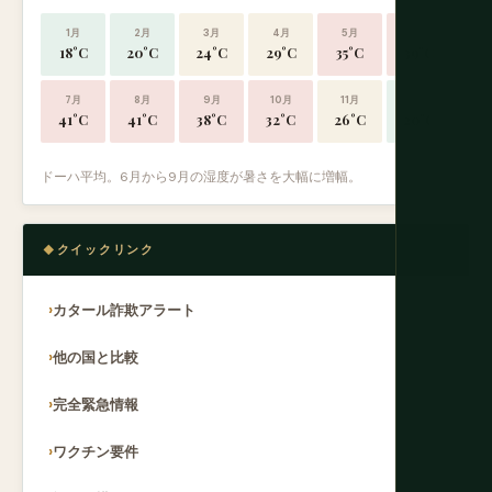
1月
2月
3月
4月
5月
6月
18°C
20°C
24°C
29°C
35°C
39°C
7月
8月
9月
10月
11月
12月
41°C
41°C
38°C
32°C
26°C
20°C
ドーハ平均。6月から9月の湿度が暑さを大幅に増幅。
クイックリンク
カタール詐欺アラート
他の国と比較
完全緊急情報
ワクチン要件