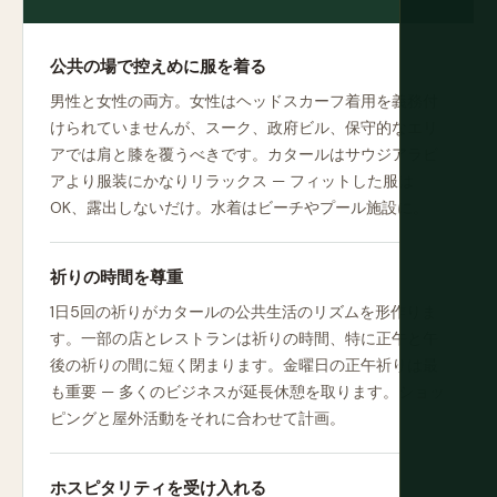
公共の場で控えめに服を着る
男性と女性の両方。女性はヘッドスカーフ着用を義務付
けられていませんが、スーク、政府ビル、保守的なエリ
アでは肩と膝を覆うべきです。カタールはサウジアラビ
アより服装にかなりリラックス — フィットした服は
OK、露出しないだけ。水着はビーチやプール施設に。
祈りの時間を尊重
1日5回の祈りがカタールの公共生活のリズムを形作りま
す。一部の店とレストランは祈りの時間、特に正午と午
後の祈りの間に短く閉まります。金曜日の正午祈りは最
も重要 — 多くのビジネスが延長休憩を取ります。ショッ
ピングと屋外活動をそれに合わせて計画。
ホスピタリティを受け入れる