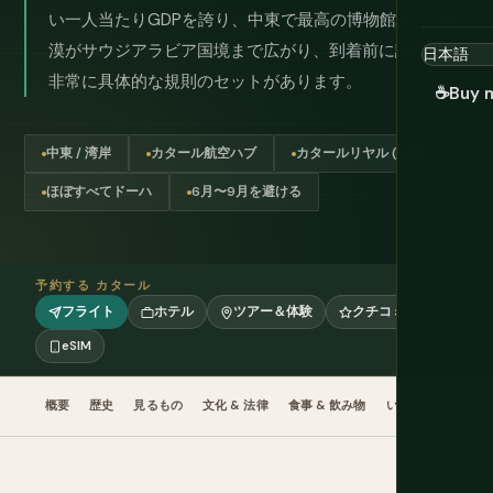
い一人当たりGDPを誇り、中東で最高の博物館2つ、砂
漠がサウジアラビア国境まで広がり、到着前に読むべき
非常に具体的な規則のセットがあります。
☕
Buy 
中東 / 湾岸
カタール航空ハブ
カタールリヤル (QAR)
ほぼすべてドーハ
6月〜9月を避ける
予約する カタール
フライト
ホテル
ツアー＆体験
クチコミ
eSIM
概要
歴史
見るもの
文化 & 法律
食事 & 飲み物
いつ行くか
計画