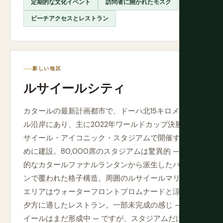
定期的な文化イベント
訪問者に開かれたモスク
ビーチアクセスとレストラン
新しい地区
ルサイールシティ
カタールの最新計画都市で、ドーハ北15キロメート
ル沿岸にあり、主に2022年ワールドカップ決勝をル
サイール・アイコニック・スタジアムで開催するた
めに建設。80,000席のスタジアムは驚異的 — 伝統
的なカタールファナルランタンから派生したパター
ンで覆われた格子構造。周囲のルサイールマリーナ
エリアはウォーターフロントプロムナードと涼しい
夕方に適したレストラン。一部未完成の感じ — ルサ
イールはまだ形成中 — ですが、スタジアムだけでも