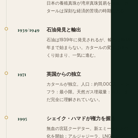
日本の養殖真珠が湾岸真珠貿易を壊滅。カ
タールは深刻な経済的苦境の時期に入る。
石油発見と輸出
1939/1949
石油は1939年に発見されるが、輸出は1949
年まで始まらない。カタールの変革はゆっ
くり始まり、一気に進む。
英国からの独立
1971
カタールが独立。人口：約111,000人。イン
フラ：最小限。天然ガス埋蔵量：巨大、ま
だ完全に理解されていない。
シェイク・ハマドが権力を握る
1995
無血の宮廷クーデター。新エミールが近代
化を開始：アルジャジーラ、LNGインフ