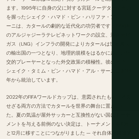
ます。1995年に自身の父に対する宮廷クーデターで権力
を握ったシェイク・ハマド・ビン・ハリファ・アル・サ
ーニは、カタールの劇的な近代化の功労者です：1996年
のアルジャジーラテレビネットワークの設立、液化天然
ガス（LNG）インフラの開発によりカタールは世界最大
の輸出国の一つとなり、地理的規模をはるかに超えた外
交的プレーヤーとなった外交政策の積極性。彼の息子、
シェイク・タミム・ビン・ハマド・アル・サーニは2013
年から統治しています。
2022年のFIFAワールドカップは、意図されたものと意図
せざる両方の方法でカタールを世界の舞台に置きまし
た。夏の気温が屋外サッカーと互換性がない国にトーナ
メントを与える前例のない決定は、トーナメントを11月
と12月に移すことにつながりました — それ自体が経済的