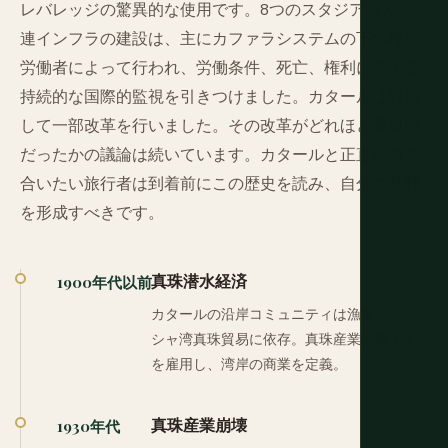
レバレッジの驚異的な使用です。8つのスタジアムと関
連インフラの建設は、主にカファラシステムの下の移民
労働者によって行われ、労働条件、死亡、権利に関する
持続的な国際的監視を引きつけました。カタールは対応
して一部改革を行いました。その改革がどれほど実質的
だったかの議論は続いています。カタールと正直に向き
合いたい旅行者は到着前にこの歴史を読み、自分の見解
を形成すべきです。
真珠潜水経済
1900年代以前
カタールの沿岸コミュニティは漁業とペル
シャ湾真珠貿易に依存。真珠産業は数千人
を雇用し、湾岸の商業を定義。
真珠産業崩壊
1930年代