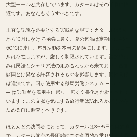
大型モールと共存しています。カタールはその矛盾に快
適です。あなたもそうすべきです。
正直な認識を必要とする実践的な現実：カタールは5月
から10月にかけて極端に暑く、夏の気温は定期的に45〜
50°Cに達し、屋外活動を本当の危険にします。アルコー
ルは存在しますが、厳しく制限されています。法的枠組
みは民法とシャリア法の組み合わせから来ており、西側
諸国とは異なる許容されるものを影響します。同性関係
は違法です。国が使用する移民労働システム — カファラ
— は労働者を雇用主に縛り、広く文書化され批判されて
います；この文脈を気にする旅行者は訪れるかどうかを
決める前に調査すべきです。
ほとんどの訪問者にとって、カタールは3〜5日の目的地
で、カタール航空の長距離便での意図的な乗り継ぎ休暇