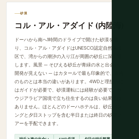
砂漠
コル・アル・アダイド (内陸海)
ドーハから南へ1時間のドライブで開けた砂漠を通
り、コル・アル・アダイドはUNESCO認定自然保護
区で、湾からの潮汐の入り江が周囲の砂丘に深く達
します。風景 — そびえる砂丘が青緑の水と出会い、
開発が見えない — はカタールで最も印象的で、市内
のものとは本当の違いがあります。4WDと理想的に
はガイドが必要で、砂漠運転には経験が必要で、サ
ウジアラビア国境で立ち往生するのは良い結果では
ありません。ほとんどのドーハホテルは、砂丘バシ
ングと夕日ストップを含む半日または終日の砂漠ツ
アーを手配できます。