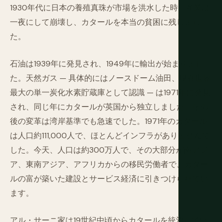
1930年代に日本の養殖真珠が市場を洪水した時、産業は
一夜にして崩壊し、カタールを本当の貧困に残しまし
た。
石油は1939年に発見され、1949年に輸出が始まりまし
た。天然ガス — 具体的にはノースドーム油田、現在世界
最大の単一炭化水素貯蔵庫として認識 — は1971年に発見
され、同じ年にカタールが英国から独立しました。その
後の変革は湾岸基準でも急速でした。1971年のカタール
は人口約111,000人で、ほとんどインフラがありませんで
した。今天、人口は約300万人で、その大部分が南アジ
ア、東南アジア、アフリカからの移民労働者で、カター
ルの富が築いた建設とサービス経済に引きつけられてい
ます。
アル・サーニ家は19世紀中頃からカタールを統治してい