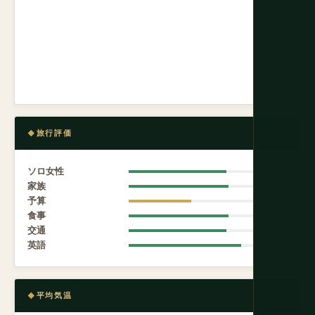
旅行評価
ソロ女性
7.8
家族
8.0
予算
5.0
食事
8.0
交通
7.8
英語
9.0
平均気温