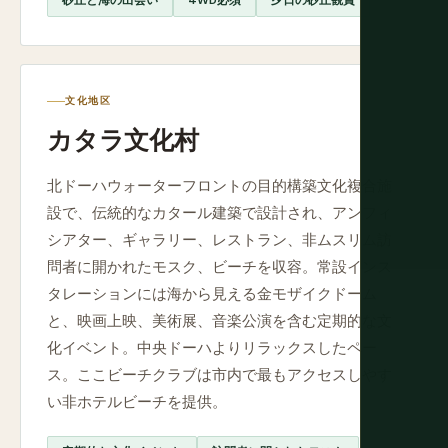
砂丘と海の出会い
4WD必須
夕日の砂丘観賞
文化地区
カタラ文化村
北ドーハウォーターフロントの目的構築文化複合施
設で、伝統的なカタール建築で設計され、アンフィ
シアター、ギャラリー、レストラン、非ムスリム訪
問者に開かれたモスク、ビーチを収容。常設インス
タレーションには海から見える金モザイクドーム
と、映画上映、美術展、音楽公演を含む定期的な文
化イベント。中央ドーハよりリラックスしたペー
ス。ここビーチクラブは市内で最もアクセスしやす
い非ホテルビーチを提供。