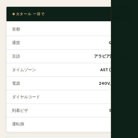
カタール 一目で
首都
ドーハ
通貨
QAR (﷼)
言語
アラビア語、英語
タイムゾーン
AST (UTC+3)
電源
240V, Type G
ダイヤルコード
+974
到着ビザ
95+ 国籍
運転側
右