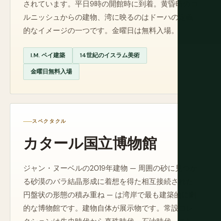
されています。平日9時の開館時に到着。黄昏時のコ
ルニッシュからの建物、湾に映るのはドーハの定義
的なイメージの一つです。金曜日は無料入場。
I.M. ペイ建築
14世紀のイスラム美術
金曜日無料入場
スペクタクル
カタール国立博物館
ジャン・ヌーベルの2019年建物 — 周囲の砂に見つか
る砂漠のバラ結晶形成に着想を得た相互接続された
円盤状の形態の積み重ね — は湾岸で最も建築的に劇
的な博物館です。建物自体が展示物です。常設コレ