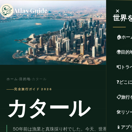
×
Atlas Guide
世界
🏠
ホー
🌍
目的
📮
トラ
ホーム
›
目的地
›
カタール
❓
どこ
完全旅行ガイド 2026
カタール
📋
旅行
🛠️
リソ
📱
アプ
50年前は漁業と真珠採り村でした。今天、世界で最も高