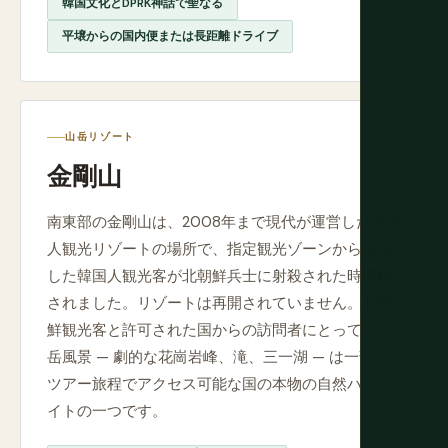
韓国文化とDPRK神話で聖なる
平壌からの国内便または長距離ドライブ
山岳リゾート
金剛山
南東部の金剛山は、2008年まで現代が運営した韓国
人観光リゾートの場所で、指定観光ゾーンから逸脱
した韓国人観光客が北朝鮮兵士に射殺された時閉鎖
されました。リゾートは再開されていません。北朝
鮮観光客と許可された国からの訪問者にとって、山
岳風景 — 劇的な花崗岩峰、滝、三一湖 — は一部の
ツアー旅程でアクセス可能な国の本物の自然ハイラ
イトの一つです。