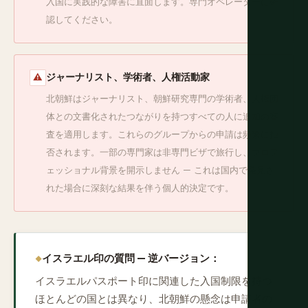
入国に実践的な障害に直面します。専門オペレーターに確
認してください。
ジャーナリスト、学術者、人権活動家
⚠
北朝鮮はジャーナリスト、朝鮮研究専門の学術者、人権団
体との文書化されたつながりを持つすべての人に追加の審
査を適用します。これらのグループからの申請は頻繁に拒
否されます。一部の専門家は非専門ビザで旅行し、プロフ
ェッショナル背景を開示しません — これは国内で発見さ
れた場合に深刻な結果を伴う個人的決定です。
イスラエル印の質問 — 逆バージョン：
イスラエルパスポート印に関連した入国制限を持つ
ほとんどの国とは異なり、北朝鮮の懸念は申請者の