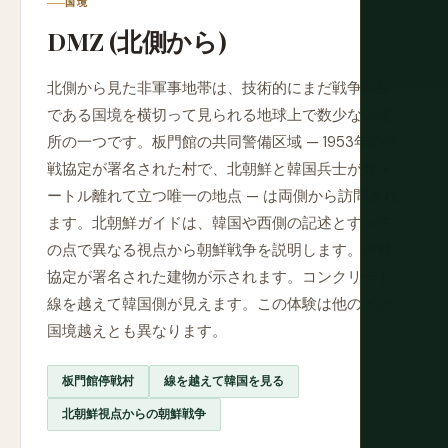
国境
DMZ (北側から)
北側から見た非軍事地帯は、技術的にまだ戦争前線
である国境を横切って見られる地球上で数少ない場
所の一つです。板門館の共同警備区域 — 1953年の停
戦協定が署名された村で、北朝鮮と韓国兵士が数メ
ートル離れて立つ唯一の地点 — は両側から訪問され
ます。北朝鮮ガイドは、韓国や西側の記述とすべて
の点で異なる視点から朝鮮戦争を説明します。停戦
協定が署名された建物が示されます。コンクリート
線を越えて韓国側が見えます。この体験は他のどの
国境越えとも異なります。
板門館停戦村
線を越えて韓国を見る
北朝鮮視点からの朝鮮戦争