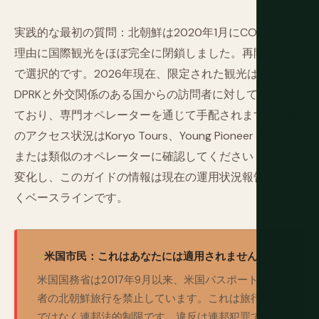
実践的な最初の質問：北朝鮮は2020年1月にCOVID-19を
理由に国際観光をほぼ完全に閉鎖しました。再開は徐々
で選択的です。2026年現在、限定された観光は主に
DPRKと外交関係のある国からの訪問者に対して再開され
ており、専門オペレーターを通じて手配されます。現在
のアクセス状況はKoryo Tours、Young Pioneer Tours、
または類似のオペレーターに確認してください — 状況は
変化し、このガイドの情報は現在の運用状況報告ではな
くベースラインです。
米国市民：これはあなたには適用されません。
米国国務省は2017年9月以来、米国パスポート保有
者の北朝鮮旅行を禁止しています。これは旅行勧告
ではなく連邦法的制限です。違反は連邦犯罪です。