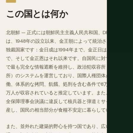
この国とは何か
北朝鮮 — 正式には朝鮮民主主義人民共和国、DPRK —
は、1948年の設立以来、金王朝によって統治される一党
独裁国家です：金日成は1994年まで、金正日は2011年ま
で、そして金正恩はそれ以来です。自国民に対する世界
で最も完全な情報遮断を維持し、政治犯収容所（管理
所）のシステムを運営しており、国際人権団体が強制労
働、体系的な拷問、飢餓、処刑を含む条件で8万人から12
万人が収容されていると推定しています。また、国連安
全保障理事会決議に違反して核兵器と弾道ミサイルを生
産し、国民の相当部分が食糧不安定に暮らしています。
また、並外れた建築的野心を持つ国であり、広い空の大