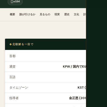
eSIM
概要
誰が行けるか
見るもの
現実
歴史
文化
計画
安全とリス
北朝鮮を一目で
首都
平壌
通貨
KPW / 国内でEUR / CNY
言語
韓国語
タイムゾーン
KST (UTC+9)
指導者
金正恩 (2011年以降)