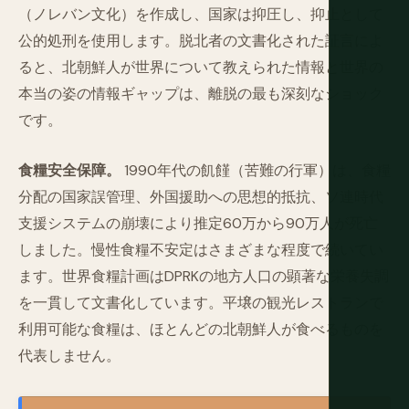
（ノレバン文化）を作成し、国家は抑圧し、抑止として
公的処刑を使用します。脱北者の文書化された証言によ
ると、北朝鮮人が世界について教えられた情報と世界の
本当の姿の情報ギャップは、離脱の最も深刻なショック
です。
食糧安全保障。
1990年代の飢饉（苦難の行軍）は、食糧
分配の国家誤管理、外国援助への思想的抵抗、ソ連時代
支援システムの崩壊により推定60万から90万人が死亡
しました。慢性食糧不安定はさまざまな程度で続いてい
ます。世界食糧計画はDPRKの地方人口の顕著な栄養失調
を一貫して文書化しています。平壌の観光レストランで
利用可能な食糧は、ほとんどの北朝鮮人が食べるものを
代表しません。