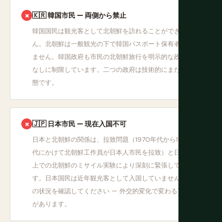
🇰🇷 韓国市民 — 両側から禁止
✗
韓国国民は観光客として北朝鮮を訪れることができませ
ん。北朝鮮は一般観光の下で韓国パスポート保有者を認め
ません。韓国政府も市民の北朝鮮旅行を明示的な政府承認
なしに制限しています。二つの政府は技術的にまだ戦争状
態です。
🇯🇵 日本市民 — 現在入国不可
✗
日本と北朝鮮の関係は、拉致問題（1970年代から1980年
代にかけて北朝鮮工作員が日本人市民を拉致）と日本領空
上での北朝鮮のミサイル実験により深刻に緊張していま
す。日本国民は近年観光客として入国していません。現在
の状況を確認してください — 外交的変化で変わる可能性
があります。