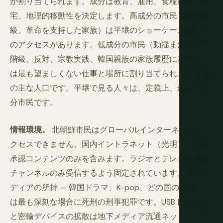
が割り当てられます。成分は教育、雇用、食糧配給、住
宅、地理的移動性を決定します。高成分の市民（核心階
級、革命を支持した家族）は平壌のショーケース機関へ
のアクセスがあります。低成分の市民（動揺または敵対
階級、反対、宗教実践、韓国親族の家族履歴に基づく）
は最も望ましくない仕事と場所に割り当てられ、収容所
の主な人口です。平壌で見る人々は、定義上、最高の成
分市民です。
情報環境。
北朝鮮市民はグローバルインターネットにア
クセスできません。国内イントラネット（光明）は国家
承認コンテンツのみを含みます。ラジオとテレビは国家
チャンネルのみ受信するよう固定されています。外国メ
ディアの所持 — 韓国ドラマ、K-pop、どの国の映画 —
は最も深刻な場合に死刑の刑事犯罪です。USBドライブ
と密輸デバイスの拡散は地下メディア流通ネットワーク