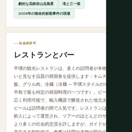
劇的な花崗岩山岳風景
滝と三一湖
2008年の致命的射殺事件の現場
社会的許可
レストランとバー
平壌の観光レストランは、多くの訪問者が本物の良
いと見なす品質の韓国食を提供します：キムチ、ご
飯、グリル肉、冷麺（冷麺 — 平壌スタイルの冷麺は
半島で最も特定の韓国料理の一つです）。ビールは
広く利用可能で、輸入機器で醸造された地元太平山
ビールは訪問者の間で人気です。レストランは北朝
鮮人によって運営され、ツアーのほとんどのサイト
より多くの社会的交流を許しますが、ガイドが常に