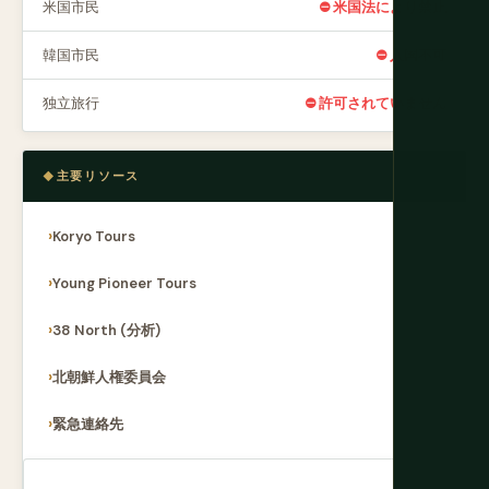
米国市民
⛔ 米国法により禁止
韓国市民
⛔ 入国不可
独立旅行
⛔ 許可されていません
主要リソース
Koryo Tours
Young Pioneer Tours
38 North (分析)
北朝鮮人権委員会
緊急連絡先