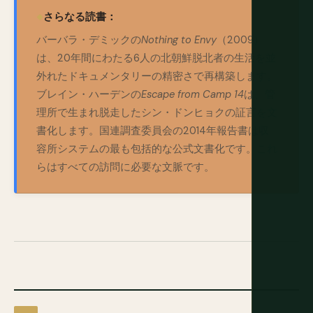
さらなる読書：
バーバラ・デミックの
Nothing to Envy
（2009）
は、20年間にわたる6人の北朝鮮脱北者の生活を並
外れたドキュメンタリーの精密さで再構築します。
ブレイン・ハーデンの
Escape from Camp 14
は、管
理所で生まれ脱走したシン・ドンヒョクの証言を文
書化します。国連調査委員会の2014年報告書は収
容所システムの最も包括的な公式文書化です。これ
らはすべての訪問に必要な文脈です。