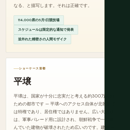
なる、と描写します。それは正確です。
114,000席の5月1日競技場
スケジュールは限定的な通知で発表
並外れた精密さの人間モザイク
ショーケース首都
平壌
平壌は、国家が十分に忠実だと考える約300万人の
ための都市です — 平壌へのアクセス自体が北朝鮮で
は特権であり、居住権ではありません。広い大通り
は、軍事パレード用に設計され、朝鮮戦争で一度並
んでいた建物が破壊されたため広いのです。建築 —