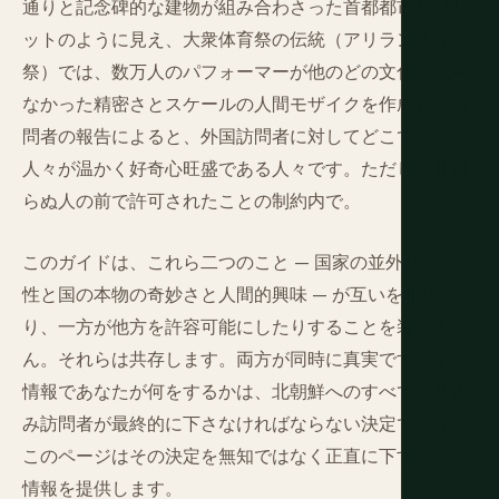
通りと記念碑的な建物が組み合わさった首都都市がSFセ
ットのように見え、大衆体育祭の伝統（アリラン体育
祭）では、数万人のパフォーマーが他のどの文化も試み
なかった精密さとスケールの人間モザイクを作成し、訪
問者の報告によると、外国訪問者に対してどこでもの
人々が温かく好奇心旺盛である人々です。ただし、見知
らぬ人の前で許可されたことの制約内で。
このガイドは、これら二つのこと — 国家の並外れた残虐
性と国の本物の奇妙さと人間的興味 — が互いを相殺した
り、一方が他方を許容可能にしたりすることを装いませ
ん。それらは共存します。両方が同時に真実です。その
情報であなたが何をするかは、北朝鮮へのすべての見込
み訪問者が最終的に下さなければならない決定であり、
このページはその決定を無知ではなく正直に下すための
情報を提供します。