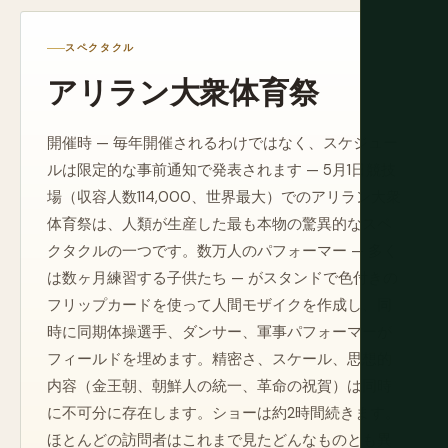
スペクタクル
アリラン大衆体育祭
開催時 — 毎年開催されるわけではなく、スケジュー
ルは限定的な事前通知で発表されます — 5月1日競技
場（収容人数114,000、世界最大）でのアリラン大衆
体育祭は、人類が生産した最も本物の驚異的なスペ
クタクルの一つです。数万人のパフォーマー — 多く
は数ヶ月練習する子供たち — がスタンドで色付きの
フリップカードを使って人間モザイクを作成し、同
時に同期体操選手、ダンサー、軍事パフォーマーが
フィールドを埋めます。精密さ、スケール、思想的
内容（金王朝、朝鮮人の統一、革命の祝賀）は同時
に不可分に存在します。ショーは約2時間続きます。
ほとんどの訪問者はこれまで見たどんなものとも異