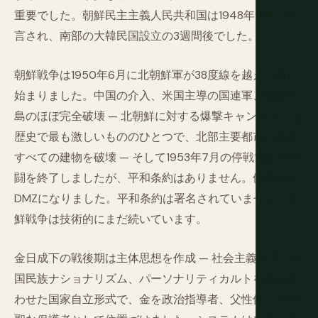
重要でした。朝鮮民主主義人民共和国は1948年9月に宣
言され、南部の大韓民国設立の3週間後でした。
朝鮮戦争は1950年6月に北朝鮮軍が38度線を越えた時に
始まりました。中国の介入、米国主導の国連軍、朝鮮半
島のほぼ完全破壊 — 北朝鮮に対する爆撃キャンペーンは
歴史で最も激しいもののひとつで、北部主要都市のほぼ
すべての建物を破壊 — そして1953年7月の停戦協定で戦
闘を終了しましたが、平和条約はありません。停戦線が
DMZになりました。平和条約は署名されていません。朝
鮮戦争は技術的にまだ続いています。
金日成下の戦後期は主体思想を作成 — 社会主義経済と韓
国民族ナショナリズム、パーソナリティカルトを組み合
わせた国家自立形式で、金を政治指導者、父性像、半神