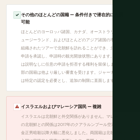
その他のほとんどの国籍 — 条件付きで潜在的に入国
✓
可能
ほとんどのヨーロッパ諸国、カナダ、オーストラリア、ニ
ュージーランド、およびほとんどのアジア諸国の市民は、
組織されたツアーで北朝鮮を訪れることができ、北朝鮮が
申請を承認し、申請時の観光開放状態にあります。DPRK
は説明なしに任意の申請を拒否する権利を留保します。一
部の国籍は他より厳しい審査を受けます。ジャーナリスト
は特定の認定を必要とし、追加の制限に直面します。
イスラエルおよびマレーシア国民 — 複雑
⚠
イスラエルは北朝鮮と外交関係がありません。マレーシア
の北朝鮮との関係は2017年のクアラルンプール空港での
金正男暗殺以降大幅に悪化しました。両国籍は北朝鮮観光