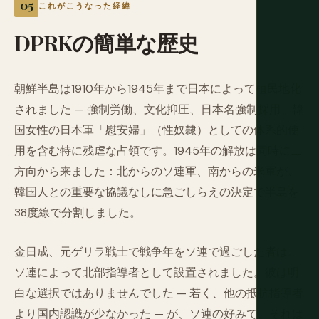
これがこうなった経緯
DPRKの簡単な歴史
朝鮮半島は1910年から1945年まで日本によって植民地化
されました — 強制労働、文化抑圧、日本名強制採用、韓
国女性の日本軍「慰安婦」（性奴隷）としての体系的使
用を含む特に残虐な占領です。1945年の解放は同時に二
方向から来ました：北からのソ連軍、南からの米軍が、
韓国人との重要な協議なしに急ごしらえの決定で半島を
38度線で分割しました。
金日成、元ゲリラ戦士で戦争年をソ連で過ごした者は、
ソ連によって北部指導者として設置されました。彼は明
白な選択ではありませんでした — 若く、他の抵抗指導者
より国内認識が少なかった — が、ソ連の好みで、それは