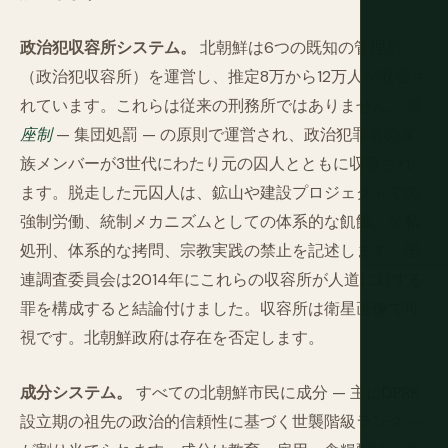
政治犯収容所システム。
北朝鮮は6つの既知の管理所
（政治犯収容所）を運営し、推定8万から12万人が収容さ
れています。これらは従来の刑務所ではありません。
連
座制
— 集団処罰 — の原則で運営され、政治犯罪者の家
族メンバーが3世代にわたり元の囚人とともに収容され
ます。脱走した元囚人は、鉱山や建設プロジェクトでの
強制労働、統制メカニズムとしての体系的な飢餓、公私
処刑、体系的な拷問、宗教実践の禁止を記述します。国
連調査委員会は2014年にこれらの収容所が人道に対する
罪を構成すると結論付けました。収容所は衛星画像で可
視です。北朝鮮政府は存在を否定します。
成分システム。
すべての北朝鮮市民に成分 — 主にDPRK
設立期の祖先の政治的信頼性に基づく世襲階級ランク —