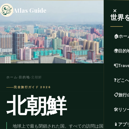
×
Atlas Guide
世界
🏠
ホー
🌍
目的
📮
Trave
ホーム
›
目的地
›
北朝鮮
❓
どこ
完全旅行ガイド 2026
北朝鮮
📋
旅行
🛠️
リソ
📱
アプ
地球上で最も閉鎖された国。すべての訪問は国家組織の