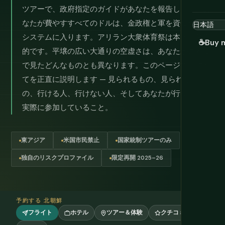
ツアーで、政府指定のガイドがあなたを報告します。あ
なたが費やすすべてのドルは、金政権と軍を資金化する
システムに入ります。アリラン大衆体育祭は本当に驚異
☕
Buy 
的です。平壌の広い大通りの空虚さは、あなたがこれま
で見たどんなものとも異なります。このページではすべ
てを正直に説明します — 見られるもの、見られないも
の、行ける人、行けない人、そしてあなたが行くときに
実際に参加していること。
東アジア
米国市民禁止
国家統制ツアーのみ
独自のリスクプロファイル
限定再開 2025–26
予約する 北朝鮮
フライト
ホテル
ツアー＆体験
クチコミ