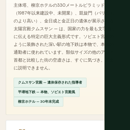
主体塔、柳京ホテルの330メートルピラミッド
（1987年以来建設中、未開業）、凱旋門（パリのも
のより高い）、金日成と金正日の遺体が展示される
太陽宮殿クムスサン — は、国家の力を最も文字通り
に伝える特定の巨大主義形式です。ソビエト宮殿の
ように装飾された深い駅の地下鉄は本物で、本物の
通勤者に使われています。類似サイズの他のアジア
首都と比較した街の空虚さは、すぐに気づき、完全
に説明できません。
クムスサン宮殿 — 遺体保存された指導者
平壌地下鉄 — 本物、ソビエト宮殿風
柳京ホテル — 30年未完成