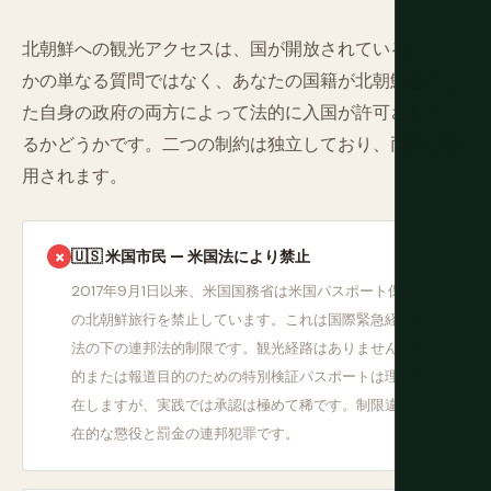
北朝鮮への観光アクセスは、国が開放されているかどう
かの単なる質問ではなく、あなたの国籍が北朝鮮とあな
た自身の政府の両方によって法的に入国が許可されてい
るかどうかです。二つの制約は独立しており、両方が適
用されます。
🇺🇸 米国市民 — 米国法により禁止
✗
2017年9月1日以来、米国国務省は米国パスポート保有者
の北朝鮮旅行を禁止しています。これは国際緊急経済権限
法の下の連邦法的制限です。観光経路はありません。人道
的または報道目的のための特別検証パスポートは理論上存
在しますが、実践では承認は極めて稀です。制限違反は潜
在的な懲役と罰金の連邦犯罪です。