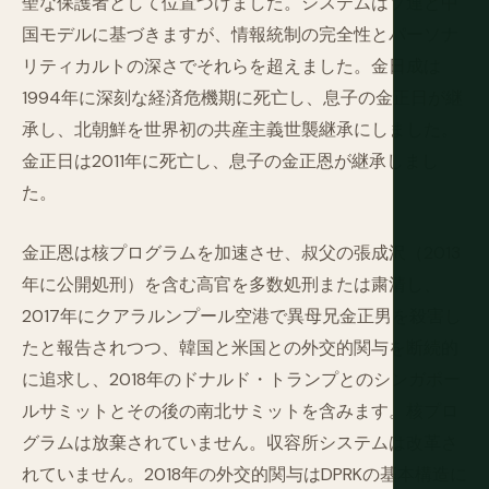
聖な保護者として位置づけました。システムはソ連と中
国モデルに基づきますが、情報統制の完全性とパーソナ
リティカルトの深さでそれらを超えました。金日成は
1994年に深刻な経済危機期に死亡し、息子の金正日が継
承し、北朝鮮を世界初の共産主義世襲継承にしました。
金正日は2011年に死亡し、息子の金正恩が継承しまし
た。
金正恩は核プログラムを加速させ、叔父の張成沢（2013
年に公開処刑）を含む高官を多数処刑または粛清し、
2017年にクアラルンプール空港で異母兄金正男を殺害し
たと報告されつつ、韓国と米国との外交的関与を断続的
に追求し、2018年のドナルド・トランプとのシンガポー
ルサミットとその後の南北サミットを含みます。核プロ
グラムは放棄されていません。収容所システムは改革さ
れていません。2018年の外交的関与はDPRKの基本構造に