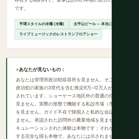
存在する制約内で。食事は訪問の本物の部分の一つ
です。
平壌スタイルの冷麺 (冷麺)
太平山ビール — 本当に良い
ライブミュージックのレストランフロアショー
あなたが見ないもの：
あなたは管理所政治犯収容所を見ません、そこには
政治犯の家族の3世代を含む推定8万–12万人が収容
されています。ショーケース地区外の普通の住宅を
見ません。実際の形態で機能する私設市場（市場）
を見ません。ガイド不在で韓国人と私的な会話をし
ません。承認された訪問外の農業地域を見ません。
キュレーションされた体験は本物です；それが存在
する完全な国も本物で、あなたには示されません。