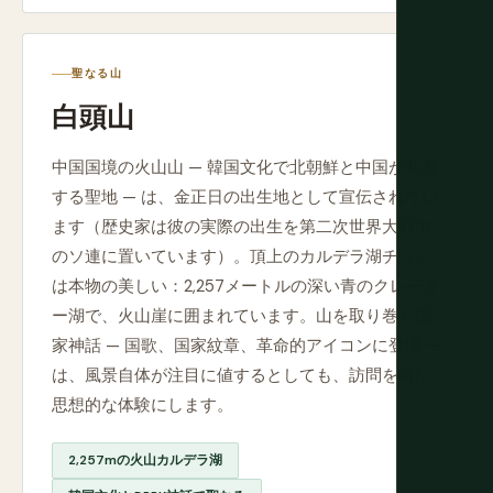
聖なる山
白頭山
中国国境の火山山 — 韓国文化で北朝鮮と中国が共有
する聖地 — は、金正日の出生地として宣伝されてい
ます（歴史家は彼の実際の出生を第二次世界大戦中
のソ連に置いています）。頂上のカルデラ湖チョン
は本物の美しい：2,257メートルの深い青のクレータ
ー湖で、火山崖に囲まれています。山を取り巻く国
家神話 — 国歌、国家紋章、革命的アイコンに登場 —
は、風景自体が注目に値するとしても、訪問を特に
思想的な体験にします。
2,257mの火山カルデラ湖