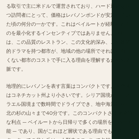
る取引で主に米ドルで運営されており、ハード通貨を持
つ訪問者にとって、価格はレバノンポンドが安定してい
た頃の何分の一かです。これはベイルートが経験したも
のを最小化するインセンティブではありません。それ
は、この品質のレストラン、この文化的深み、この建築
的ドラマを持つ都市が、地域の他の場所でそれほど面白
くない都市のコストで手に入る理由を理解するための文
脈です。
地理的にレバノンを表す言葉はコンパクトです。国全体
はコネチカット州より小さいです。シリア国境からイス
ラエル国境まで数時間でドライブでき、地中海沿岸から
北の杉の山々まで40分です。このコンパクトさは物流的
な利点 — ベイルートから日帰りで多くの場所をカバー可
能 — であり、国がこれほど層状である理由でもありま