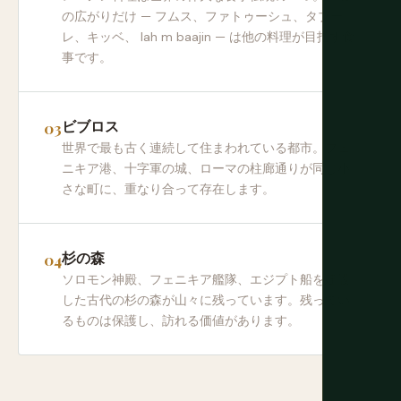
の広がりだけ — フムス、ファトゥーシュ、タブー
レ、キッベ、 lah m baajin — は他の料理が目指す食
事です。
ビブロス
世界で最も古く連続して住まわれている都市。フェ
ニキア港、十字軍の城、ローマの柱廊通りが同じ小
さな町に、重なり合って存在します。
杉の森
ソロモン神殿、フェニキア艦隊、エジプト船を建設
した古代の杉の森が山々に残っています。残ってい
るものは保護し、訪れる価値があります。