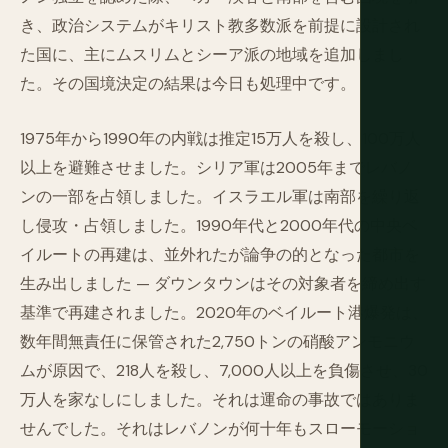
き、政治システムがキリスト教多数派を前提に設計され
た国に、主にムスリムとシーア派の地域を追加しまし
た。その国境決定の結果は今日も処理中です。
1975年から1990年の内戦は推定15万人を殺し、100万人
以上を避難させました。シリア軍は2005年までレバノ
ンの一部を占領しました。イスラエル軍は南部を繰り返
し侵攻・占領しました。1990年代と2000年代の中央ベ
イルートの再建は、並外れたが論争の的となった都市を
生み出しました — ダウンタウンはその対象者を締め出す
基準で再建されました。2020年のベイルート港爆発は、
数年間無責任に保管された2,750トンの硝酸アンモニウ
ムが原因で、218人を殺し、7,000人以上を負傷させ、30
万人を家なしにしました。それは運命の事故ではありま
せんでした。それはレバノンが何十年もスローモーショ