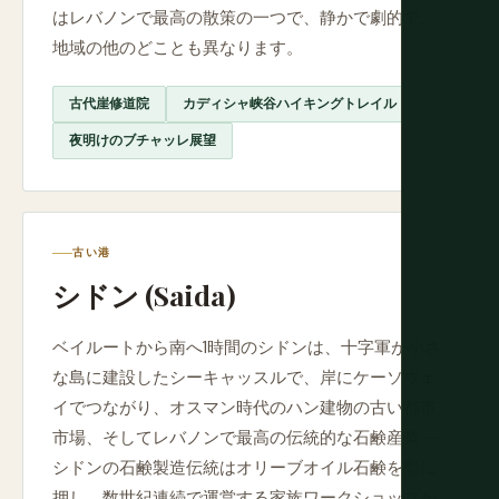
はレバノンで最高の散策の一つで、静かで劇的で、
地域の他のどことも異なります。
古代崖修道院
カディシャ峡谷ハイキングトレイル
夜明けのブチャッレ展望
古い港
シドン (Saida)
ベイルートから南へ1時間のシドンは、十字軍が小さ
な島に建設したシーキャッスルで、岸にケーソウェ
イでつながり、オスマン時代のハン建物の古い都市
市場、そしてレバノンで最高の伝統的な石鹸産業 —
シドンの石鹸製造伝統はオリーブオイル石鹸を型に
押し、数世紀連続で運営する家族ワークショップか