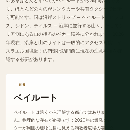
のあるほとんどすべてがベイルートから2時間以内であ
り、ほとんどのものがレンタカーや共有タクシーで日帰
り可能です。国は沿岸ストリップ — ベイルート、ビブロ
ス、シドン、ティルス — 沿岸に並行する山々、そしてシ
リア側にある山の後ろのベカー渓谷に分かれます。2026
年現在、沿岸と山のサイトは一般的にアクセス可能；イ
スラエル国境近くの南部は訪問前に現在の注意事項を確
認する必要があります。
首都
ベイルート
ベイルートは遠くから理解する都市ではありませ
ん。物理的な存在が必要です：2020年の爆発クレー
ターが周囲の建物に目に見える殉教者広場の端に立