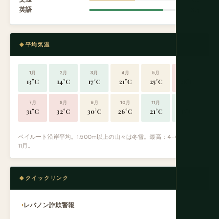
英語
8.5
平均気温
1月
2月
3月
4月
5月
6月
13°C
14°C
17°C
21°C
25°C
28°C
7月
8月
9月
10月
11月
12月
31°C
32°C
30°C
26°C
21°C
15°C
ベイルート沿岸平均。1,500m以上の山々は冬雪。最高：4–6月と9–
11月。
クイックリンク
レバノン詐欺警報