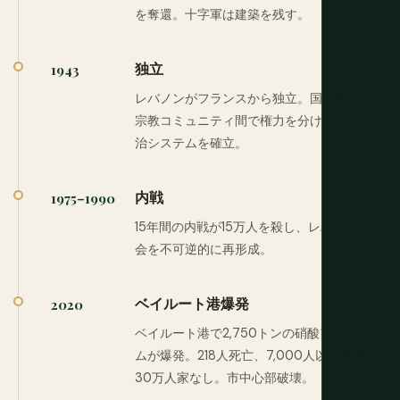
を奪還。十字軍は建築を残す。
独立
1943
レバノンがフランスから独立。国民協定が
宗教コミュニティ間で権力を分ける宗派政
治システムを確立。
内戦
1975–1990
15年間の内戦が15万人を殺し、レバノン社
会を不可逆的に再形成。
ベイルート港爆発
2020
ベイルート港で2,750トンの硝酸アンモニウ
ムが爆発。218人死亡、7,000人以上負傷、
30万人家なし。市中心部破壊。