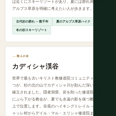
は近くにスキーリゾートがあり、夏には群れ周囲の
アルプス草原を明確に考えたい人が歩きます。
古代杉の群れ — 数千年
夏のアルプス草原ハイク
冬の杉スキーリゾート
聖人の谷
カディシャ渓谷
世界で最も古いキリスト教修道院コミュニティの一
つが、杉の北の山でカディシャ川が刻んだ深い谷に
確立されました。隠者洞窟、岩を削った修道院、崖
にぶら下がる教会が、夏でも永遠の影を保つ断崖の
上で位置します。谷底のハイキングトレイル — ブチ
ャッレ村からデイル・マル・エリシャ修道院まで —