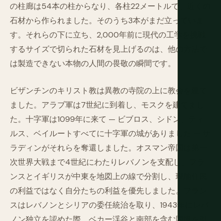
の柱廊は54本の柱からなり、各柱22メートルで、近くの
石材から作られました。そのうち3本がまだ立っていま
す。それらの下に立ち、2,000年前に現代の工学を挑戦
するサイズで切られた石材を見上げるのは、他の方法で
は製造できない本物の人間の畏敬の瞬間です。
ビザンチンのキリスト教は異教の寺院の上に教会を建て
ました。アラブ軍は7世紀に到着し、モスクを建てまし
た。十字軍は1099年に来て — ビブロス、シドン、ティ
ルス、ベイルートすべてに十字軍の城がありました — サ
ラディンがそれらを奪還しました。オスマン帝国は第一
次世界大戦まで4世紀にわたりレバノンを支配し、フラ
ンスとイギリスが中東を地図上の線で分割し、現地住民
の利益ではなく自分たちの利益を優先しました。フラン
スはレバノンとシリアの委任統治を取り、1943年にレバ
ノン独立を認めた際、ベカー渓谷と南部を含む国境を引