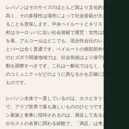
レバノンはそのサイズのほとんど国より文化的多様性が
高く、その多様性は場所によって社会規範が大きく変わ
ることを意味します。中央ベイルートとキリスト教の山
村はヨーロッパに近い社会規範で運営：女性は好きな服
を着、アルコールはどこでも、混合性会社のレストラン
とバーは全く普通です。ベイルートの南部郊外やベカー
のヒズボラ関連地域では、社会気候はより保守的で、行
動を調整すべきです。これは一般化ではなく、レバノン
のコミュニティがどのように異なるかを正確に記述した
ものです。
レバノン全体で一貫しているのは、ホスピタリティ文化
で、アラブ世界で最も激しいもののひとつです。レバノ
ン家族と食事に招待されるのは、満足して去るかどうか
がホストの名誉に関わる経験で、「満足」は考えられる