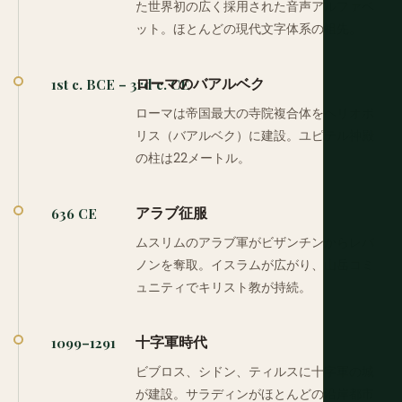
た世界初の広く採用された音声アルファベ
ット。ほとんどの現代文字体系の祖先。
ローマのバアルベク
1st c. BCE – 3rd c. CE
ローマは帝国最大の寺院複合体をヘリオポ
リス（バアルベク）に建設。ユピテル神殿
の柱は22メートル。
アラブ征服
636 CE
ムスリムのアラブ軍がビザンチンからレバ
ノンを奪取。イスラムが広がり、山岳コミ
ュニティでキリスト教が持続。
十字軍時代
1099–1291
ビブロス、シドン、ティルスに十字軍の城
が建設。サラディンがほとんどの沿岸都市