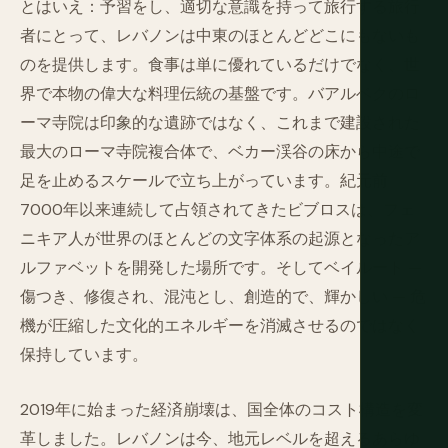
とはいえ：予習をし、適切な意識を持って旅行する旅行
者にとって、レバノンは中東のほとんどどこにもないも
のを提供します。食事は単に優れているだけでなく、世
界で本物の偉大な料理伝統の基盤です。バアルベクのロ
ーマ寺院は印象的な遺跡ではなく、これまで建設された
最大のローマ寺院複合体で、ベカー渓谷の床から中途で
足を止めるスケールで立ち上がっています。紀元前
7000年以来連続して占領されてきたビブロスは、フェ
ニキア人が世界のほとんどの文字体系の起源となったア
ルファベットを開発した場所です。そしてベイルート —
傷つき、修復され、混沌とし、創造的で、輝かしい — 危
機が圧縮した文化的エネルギーを消滅させるのではなく
保持しています。
2019年に始まった経済崩壊は、国全体のコスト構造を変
革しました。レバノンは今、地元レベルを超えるあらゆ