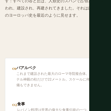
す：すべての谷と丘は、人類史のスパンで占領され、争
われ、建設され、再建されてきました。それはほとんど
のヨーロッパ史を最近のように見せます。
バアルベク
これまで建設された最大のローマ寺院複合体。ユピ
テル神殿の柱だけで22メートル。スケールに何の準
備もできません。
食事
レバノン料理は世界の偉大な食事伝統の一つ。メゼ