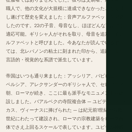
職人で、他の文化が大規模に達成できなかったことを成
し遂げて歴史を変えました：音声アルファベットを開発
したのです。22の子音、母音なし、ほぼどんな言語にも
適応可能。ギリシャ人がそれを取り、母音を追加してア
ルファベットと呼びました。今あなたが読んでいるすべ
ては、北レバノンの粘土に刻まれた印から、追跡可能な
言語的・視覚的な系譜で派生しています。
帝国はいつも通り来ました：アッシリア、バビロニア、
ペルシア、アレクサンダーのギリシャ人で、セレウコス
朝、ローマが続き、ここに最も派手なモニュメントを建
設しました。バアルベクの寺院複合体 — ユピテル、バッ
カス、ヴィーナスに捧げられた — は紀元前1世紀から数
世紀にわたって建設され、ローマの宗教建築をローマ自
体でさえ上回るスケールで表しています。ユピテル神殿