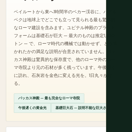
ベイルートから東へ1時間半のベカー渓谷に、バアル
ベクは地球上でどこでも立って見られる最も驚異的
なローマ建設を含みます。ユピテル神殿のプラット
フォームは基礎石が巨大 — 最大のものは推定1,650
トン — で、ローマ時代の機械では動かせず、どう置
かれたかの満足な説明が合意されていません。バッ
カス神殿は驚異的な保存度で、他のローマ外のロー
マ寺院より元の石材が多く残っています。午後遅く
に訪れ、石灰岩を金色に変える光を。1日丸々かけ
る。
バッカス神殿 — 最も完全なローマ寺院
午後遅くの黄金光
基礎巨大石 — 説明不能な巨大さ