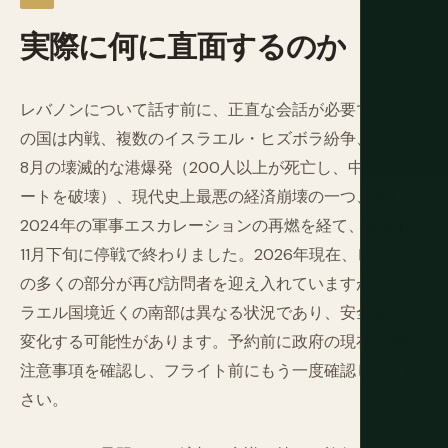
実際に何に直面するのか
レバノンについて話す前に、正直な会話が必要です。こ
の国は内戦、複数のイスラエル・ヒズボラ紛争、2020年
8月の壊滅的な港爆発（200人以上が死亡し、中央ベイル
ートを破壊）、現代史上最悪の経済崩壊の一つ、そして
2024年の軍事エスカレーションの再燃を経て、2024年
11月下旬に停戦で終わりました。2026年現在、レバノン
の多くの部分が再び訪問者を迎え入れていますが、イス
ラエル国境近くの南部は異なる状況であり、安全状況は
変化する可能性があります。予約前に政府の現在の旅行
注意事項を確認し、フライト前にもう一度確認してくだ
さい。