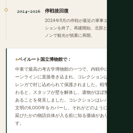
停戦後回復
2024–2026
2024年11月の停戦が最近の軍事エスカレー
ションを終了。再建開始。北部と中央レバ
ノンで観光が慎重に再開。
ベイルート国立博物館で：
中東で最高の考古学博物館の一つで、内戦中にグリ
ーンラインに直接巻き込まれ、コレクションは壁に
レンガで封じ込められて保護されました。戦争が終
わると、スタッフが壁を解体し、遺物がほぼ無傷で
あることを発見しました。コレクションはレバノン
文明の6,000年をカバーし、それがどのように生き
延びたかの物語自体が入る前に知る価値がありま
す。