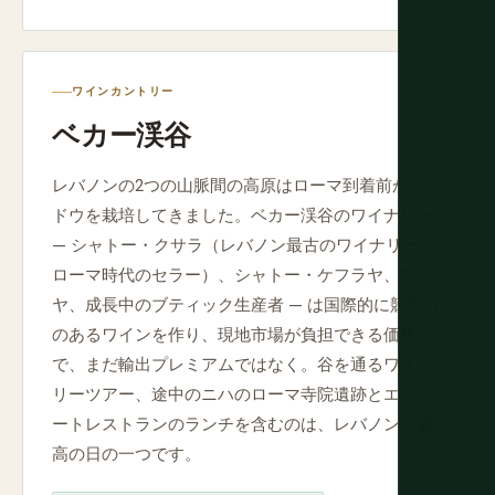
ワインカントリー
ベカー渓谷
レバノンの2つの山脈間の高原はローマ到着前からブ
ドウを栽培してきました。ベカー渓谷のワイナリー
— シャトー・クサラ（レバノン最古のワイナリー、
ローマ時代のセラー）、シャトー・ケフラヤ、マサ
ヤ、成長中のブティック生産者 — は国際的に競争力
のあるワインを作り、現地市場が負担できる価格
で、まだ輸出プレミアムではなく。谷を通るワイナ
リーツアー、途中のニハのローマ寺院遺跡とエステ
ートレストランのランチを含むのは、レバノンの最
高の日の一つです。