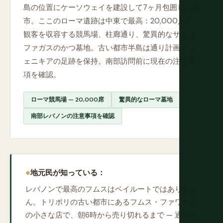
島の位置にケーソウェイを建設して7ヶ月包囲した都
市。ここのローマ遺跡は中東で最高：20,000人の
観客を収容する競馬場、柱廊通り、驚異的なサルコ
ファガスのかつ墓地。古い都市半島は通り計画でフ
ェニキアの足跡を保持。南部訪問前に現在の注意事
項を確認。
ローマ競馬場 — 20,000席
驚異的なローマ墓地
南部レバノンの注意事項を確認
地元民が知っている：
レバノンで最高のフムスはベイルートではありませ
ん。トリポリの古い都市にあるフムス・ファワール
の小さな店で、朝6時から売り切れるまで — 通常午