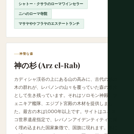
シャトー・クサラのローマワインセラー
ニハのローマ寺院
マサヤやケフラヤのエステートランチ
神聖な森
神の杉 (Arz el-Rab)
カディシャ渓谷の上にある山の高みに、古代の杉の
木の群れが、レバノンの山々を覆っていた森の断片
として生き残っています。それはソロモン神殿、フ
ェニキア艦隊、エジプト宮殿の木材を提供しまし
た。最古の木は1,000年以上です。サイトはユネス
コ世界遺産指定で、レバノンアイデンティティに深
く埋め込まれた国家象徴で、国旗に現れます。冬に