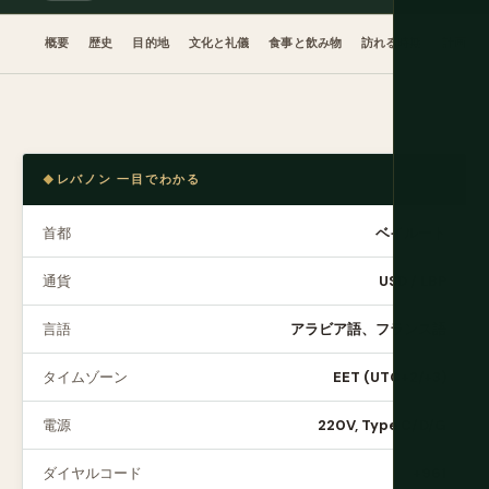
概要
歴史
目的地
文化と礼儀
食事と飲み物
訪れる時期
計画
レバノン 一目でわかる
首都
ベイルート
通貨
USD / LBP
言語
アラビア語、フランス語
タイムゾーン
EET (UTC+2/+3)
電源
220V, Type C/D/G
ダイヤルコード
+961