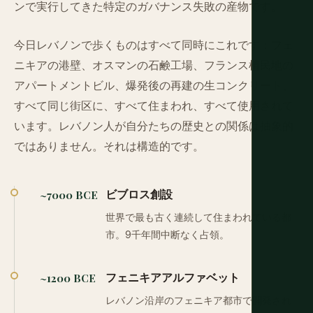
ンで実行してきた特定のガバナンス失敗の産物です。
今日レバノンで歩くものはすべて同時にこれです：フェ
ニキアの港壁、オスマンの石鹸工場、フランス植民地の
アパートメントビル、爆発後の再建の生コンクリート、
すべて同じ街区に、すべて住まわれ、すべて使用されて
います。レバノン人が自分たちの歴史との関係は抽象的
ではありません。それは構造的です。
ビブロス創設
~7000 BCE
世界で最も古く連続して住まわれている都
市。9千年間中断なく占領。
フェニキアアルファベット
~1200 BCE
レバノン沿岸のフェニキア都市で開発され