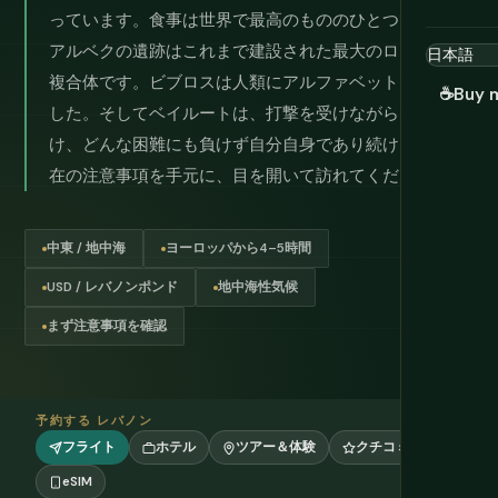
っています。食事は世界で最高のもののひとつです。バ
アルベクの遺跡はこれまで建設された最大のローマ寺院
複合体です。ビブロスは人類にアルファベットを与えま
☕
Buy 
した。そしてベイルートは、打撃を受けながらも輝き続
け、どんな困難にも負けず自分自身であり続けます。現
在の注意事項を手元に、目を開いて訪れてください。
中東 / 地中海
ヨーロッパから4–5時間
USD / レバノンポンド
地中海性気候
まず注意事項を確認
予約する レバノン
フライト
ホテル
ツアー＆体験
クチコミ
eSIM