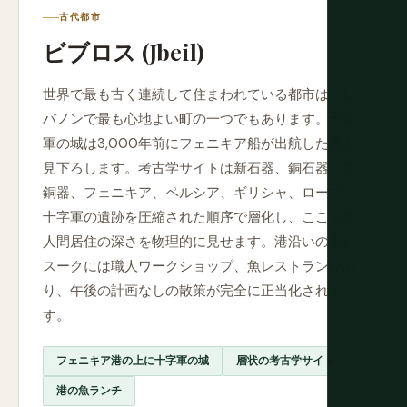
古代都市
ビブロス (Jbeil)
世界で最も古く連続して住まわれている都市は、レ
バノンで最も心地よい町の一つでもあります。十字
軍の城は3,000年前にフェニキア船が出航した港を
見下ろします。考古学サイトは新石器、銅石器、青
銅器、フェニキア、ペルシア、ギリシャ、ローマ、
十字軍の遺跡を圧縮された順序で層化し、ここでの
人間居住の深さを物理的に見せます。港沿いの古い
スークには職人ワークショップ、魚レストランがあ
り、午後の計画なしの散策が完全に正当化されま
す。
フェニキア港の上に十字軍の城
層状の考古学サイト
港の魚ランチ