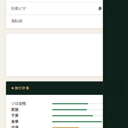
到着ビザ
多くの国籍
運転側
右
旅行評価
ソロ女性
7.0
家族
6.8
予算
8.0
食事
9.7
交通
5.2