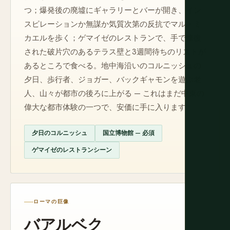
つ；爆発後の廃墟にギャラリーとバーが開き、イン
スピレーションか無謀か気質次第の反抗でマル・ミ
カエルを歩く；ゲマイゼのレストランで、手で修復
された破片穴のあるテラス壁と3週間待ちのリストが
あるところで食べる。地中海沿いのコルニッシュの
夕日、歩行者、ジョガー、バックギャモンを遊ぶ老
人、山々が都市の後ろに上がる — これはまだ中東の
偉大な都市体験の一つで、安価に手に入ります。
夕日のコルニッシュ
国立博物館 — 必須
ゲマイゼのレストランシーン
ローマの巨像
バアルベク