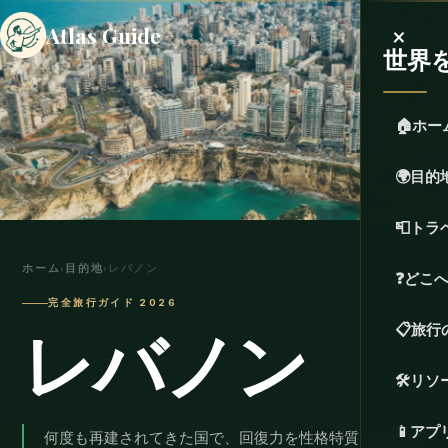
×
Atlas Guide
世界
🏠
ホー
🌍
目的
📮
トラ
ホーム
›
目的地
›
レバノン
❓
どこ
完全旅行ガイド 2026
レバノン
📋
旅行
🛠️
リソ
📱
アプ
何度も再建されてきた国で、回復力を性格特質として扱