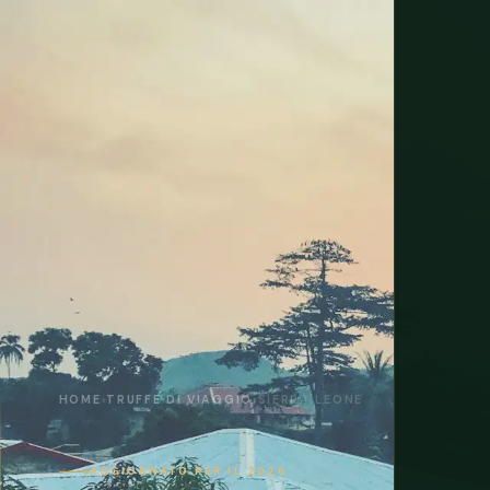
HOME
›
TRUFFE DI VIAGGIO
›
SIERRA LEONE
AGGIORNATO PER IL 2026