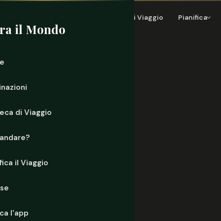
Home
Destinazioni
Bacheca di Viaggio
Pianifica
ra il Mondo
e
inazioni
eca di Viaggio
andare?
fica il Viaggio
rse
ca l'app