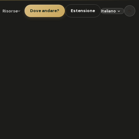
☕
Risorse
Dove andare?
Estensione