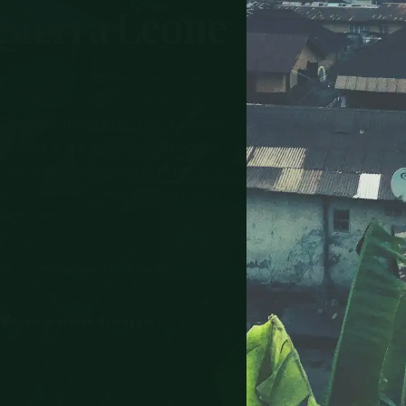
 Sierra Leone
ota 80 USD per una traversata che
i restituisce un pacco di vecchie
da rurale ferma il tuo taxi chiedendo un
a Leone è una delle destinazioni più
ompetono con qualsiasi altra parte del
ispetto a molti paesi. Questa pagina
 fare invece.
lto
📌 Freetown, Lungi, Tokeh
🛡️
Assicurazione di viaggio