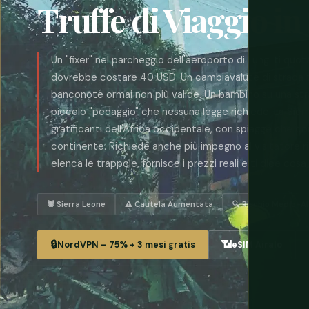
Truffe di Viaggio in
Un "fixer" nel parcheggio dell'aeroporto di Lungi ti qu
dovrebbe costare 40 USD. Un cambiavalute di strada t
banconote ormai non più valide. Un bambino su una stra
piccolo "pedaggio" che nessuna legge richiede. La Sierr
gratificanti dell'Africa occidentale, con spiagge che c
continente. Richiede anche più impegno al visitatore r
elenca le trappole, fornisce i prezzi reali e ti dice cosa
🕷 Sierra Leone
⚠️ Cautela Aumentata
🔍 Rischio Medio-A
🔒
📶
NordVPN – 75% + 3 mesi gratis
eSIM Airalo