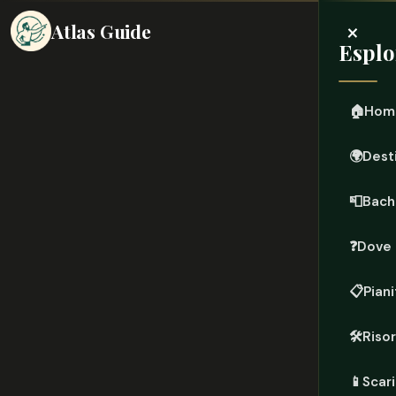
×
Atlas Guide
Esplo
🏠
Hom
🌍
Dest
📮
Bach
❓
Dove 
📋
Piani
🛠️
Riso
📱
Scari