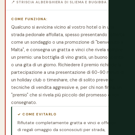
📍 STRISCIA ALBERGHIERA DI SLIEMA E BUGIBBA
COME FUNZIONA:
Qualcuno si avvicina vicino al vostro hotel o in una
strada pedonale affollata, spesso presentando l'offerta
come un sondaggio o una promozione di "benvenuto a
Malta", e consegna un gratta e vinci che rivela sempre
un premio: una bottiglia di vino gratis, un buono sconto
o una gita di un giorno. Richiedere il premio richiede la
partecipazione a una presentazione di 60-90 minuti di
un holiday club o timeshare, che di solito prevede
tecniche di vendita aggressive e, per chi non firma, un
"premio" che si rivela più piccolo del promesso o non
consegnato.
✓ COME EVITARLO
Rifiutate completamente gratta e vinci e offerte
di regali omaggio da sconosciuti per strada,