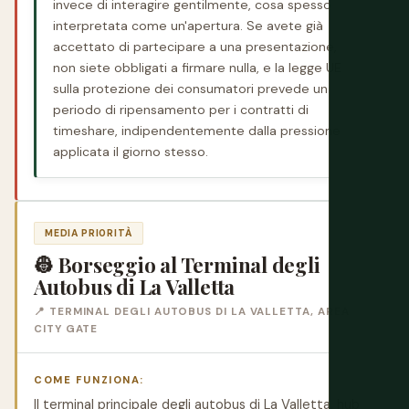
invece di interagire gentilmente, cosa spesso
interpretata come un'apertura. Se avete già
accettato di partecipare a una presentazione,
non siete obbligati a firmare nulla, e la legge UE
sulla protezione dei consumatori prevede un
periodo di ripensamento per i contratti di
timeshare, indipendentemente dalla pressione
applicata il giorno stesso.
MEDIA PRIORITÀ
👷 Borseggio al Terminal degli
Autobus di La Valletta
📍 TERMINAL DEGLI AUTOBUS DI LA VALLETTA, AREA
CITY GATE
COME FUNZIONA:
Il terminal principale degli autobus di La Valletta, hub