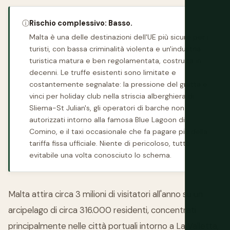
ⓘ
Rischio complessivo: Basso.
Malta è una delle destinazioni dell'UE più sicure per i
turisti, con bassa criminalità violenta e un'industria
turistica matura e ben regolamentata, costruita in
decenni. Le truffe esistenti sono limitate e
costantemente segnalate: la pressione del gratta e
vinci per holiday club nella striscia alberghiera di
Sliema-St Julian's, gli operatori di barche non
autorizzati intorno alla famosa Blue Lagoon di
Comino, e il taxi occasionale che fa pagare più della
tariffa fissa ufficiale. Niente di pericoloso, tutto
evitabile una volta conosciuto lo schema.
Malta attira circa 3 milioni di visitatori all'anno su un
arcipelago di circa 316.000 residenti, concentrati
principalmente nelle città portuali intorno a La Valletta,