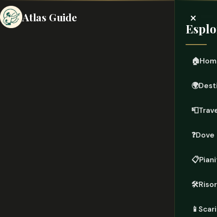
×
Atlas Guide
Esplo
🏠
Hom
🌍
Dest
📮
Trave
❓
Dove 
📋
Piani
🛠️
Riso
📱
Scari