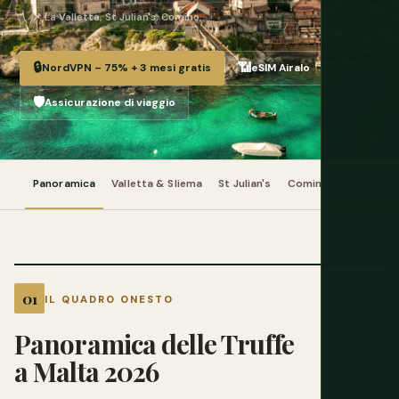
📌 La Valletta, St Julian's, Comino
🔒
📶
NordVPN – 75% + 3 mesi gratis
eSIM Airalo
🛡️
Assicurazione di viaggio
Panoramica
Valletta & Sliema
St Julian's
Comino & Gozo
T
IL QUADRO ONESTO
Panoramica delle Truffe
a Malta 2026