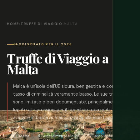
HOME
›
TRUFFE DI VIAGGIO
›
MALTA
AGGIORNATO PER IL 2026
Truffe di Viaggio a
Malta
Malta è un'isola dell'UE sicura, ben gestita e con un
tasso di criminalità veramente basso. Le sue trappole
sono limitate e ben documentate, principalmente
legate alle pressioni per il timeshare con gratta e vinci e
alle gite in barca non autorizzate alla Blue Lagoon.
🇲🇹 Malta
🔒 Generalmente Sicuro
🔍 Basso Rischio