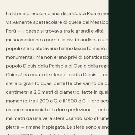
La storia precolombiana della Costa Rica è meno
visivamente spettacolare di quella del Messico o del
Perù — il paese si trovava tra le grandi civiltà
mesoamericane a nord e le civiltà andine a sud, e i
popoli che lo abitavano hanno lasciato meno rovine
monumentali. Ma non erano privi di sofisticazione. Il
popolo Diquis della Penisola di Osa e della regione di
Chiriquí ha creato le sfere di pietra Diquis — centinaia di
sfere di granito quasi perfette che vanno da pochi
centimetri a 2,6 metri di diametro, fatte in qualche
momento tra il 200 a.C. e il 1500 d.C. Il loro scopo
rimane sconosciuto. La loro perfezione — entro
millimetri da una vera sfera usando solo strumenti di
pietra — rimane inspiegata. Le sfere sono elencate