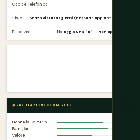
Codice Telefonico
+506
Visto
Senza visto 90 giorni (nessuna app anticipata)
Essenziale
Noleggia una 4x4 — non opzionale
VALUTAZIONI DI VIAGGIO
Donne in Solitario
8.2
Famiglie
9.2
Valore
6.2