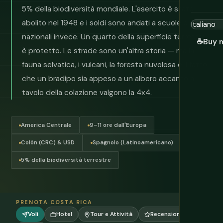
5% della biodiversità mondiale. L'esercito è stato
abolito nel 1948 e i soldi sono andati a scuole e parchi
nazionali invece. Un quarto della superficie terrestre
☕
Buy 
è protetto. Le strade sono un'altra storia — ma la
fauna selvatica, i vulcani, la foresta nuvolosa e il fatto
che un bradipo sia appeso a un albero accanto al
tavolo della colazione valgono la 4x4.
America Centrale
9–11 ore dall'Europa
Colón (CRC) & USD
Spagnolo (Latinoamericano)
5% della biodiversità terrestre
PRENOTA COSTA RICA
Voli
Hotel
Tour e Attività
Recensioni