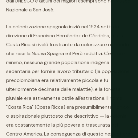
dall'UNESCO e alcuni dei migliori esempi sono nel Museo
Nazionale a San José.
La colonizzazione spagnola iniziò nel 1524 sotto la
direzione di Francisco Hernández de Córdoba, ma la
Costa Rica si rivelò frustrante da colonizzare nel modo
che rese la Nuova Spagna e il Perù redditizi. C'era oro
minimo, nessuna grande popolazione indigena
sedentaria per fornire lavoro tributario (la popolazione
precolombiana era relativamente piccola e fu
ulteriormente decimata dalle malattie), e la foresta
pluviale era attivamente ostile all'estrazione. Il nome
"Costa Rica" (Costa Ricca) era presumibilmente ironico
o aspirazionale piuttosto che descrittivo — la colonia
era costantemente la più povera e trascurata del
Centro America. La conseguenza di questo neglect era