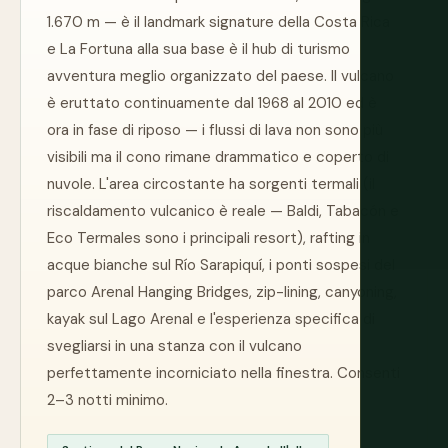
1.670 m — è il landmark signature della Costa Rica
e La Fortuna alla sua base è il hub di turismo
avventura meglio organizzato del paese. Il vulcano
è eruttato continuamente dal 1968 al 2010 ed è
ora in fase di riposo — i flussi di lava non sono più
visibili ma il cono rimane drammatico e coperto di
nuvole. L'area circostante ha sorgenti termali (il
riscaldamento vulcanico è reale — Baldi, Tabacón e
Eco Termales sono i principali resort), rafting in
acque bianche sul Río Sarapiquí, i ponti sospesi del
parco Arenal Hanging Bridges, zip-lining, canyoning,
kayak sul Lago Arenal e l'esperienza specifica di
svegliarsi in una stanza con il vulcano
perfettamente incorniciato nella finestra. Consenti
2–3 notti minimo.