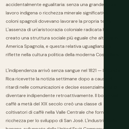
accidentalmente egualitaria: senza una grande forza
lavoro indigena o ricchezza minerale significativa, i
coloni spagnoli dovevano lavorare la propria terra.
L'assenza di un'aristocrazia coloniale radicata ha
creato una struttura sociale più eguale che altrove in
America Spagnola, e questa relativa uguaglianza si
riflette nella cultura politica della moderna Costa Rica.
L'indipendenza arrivò senza sangue nel 1821 — la Costa
Rica ricevette la notizia settimane dopo a causa di
ritardi nelle comunicazioni e decise essenzialmente di
diventare indipendente retroattivamente. Il boom del
caffè a metà del XIX secolo creò una classe di
coltivatori di caffè nella Valle Centrale che fornì la
ricchezza per lo sviluppo di San José. L'industria delle
banane, sviluppata dalla United Fruit Company sulla