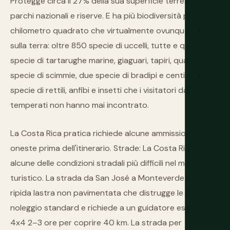
Protegge circa il 27% della sua superficie terrestre in
parchi nazionali e riserve. E ha più biodiversità per
chilometro quadrato che virtualmente ovunque altro
sulla terra: oltre 850 specie di uccelli, tutte e quattro le
specie di tartarughe marine, giaguari, tapiri, quattro
specie di scimmie, due specie di bradipi e centinaia di
specie di rettili, anfibi e insetti che i visitatori da climi
temperati non hanno mai incontrato.
La Costa Rica pratica richiede alcune ammissioni
oneste prima dell'itinerario. Strade: La Costa Rica ha
alcune delle condizioni stradali più difficili nel mondo
turistico. La strada da San José a Monteverde è una
ripida lastra non pavimentata che distrugge le auto a
noleggio standard e richiede a un guidatore esperto di
4x4 2–3 ore per coprire 40 km. La strada per