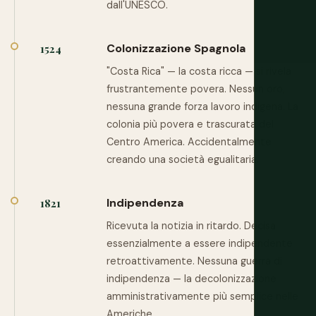
dall'UNESCO.
Colonizzazione Spagnola
1524
"Costa Rica" — la costa ricca — si rivela
frustrantemente povera. Nessun oro,
nessuna grande forza lavoro indigena. La
colonia più povera e trascurata del
Centro America. Accidentalmente
creando una società egualitaria.
Indipendenza
1821
Ricevuta la notizia in ritardo. Decisa
essenzialmente a essere indipendente
retroattivamente. Nessuna guerra di
indipendenza — la decolonizzazione
amministrativamente più semplice nelle
Americhe.