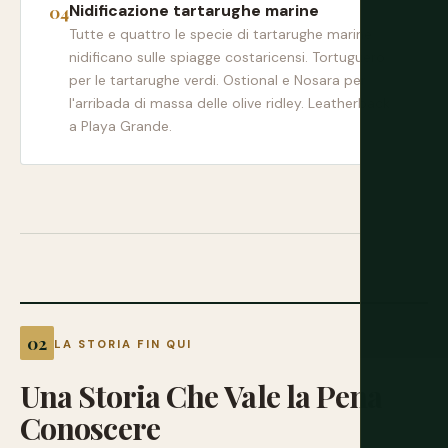
Nidificazione tartarughe marine
Tutte e quattro le specie di tartarughe marine
nidificano sulle spiagge costaricensi. Tortuguero
per le tartarughe verdi. Ostional e Nosara per
l'arribada di massa delle olive ridley. Leatherback
a Playa Grande.
LA STORIA FIN QUI
Una
Storia
Che
Vale
la
Pena
Conoscere