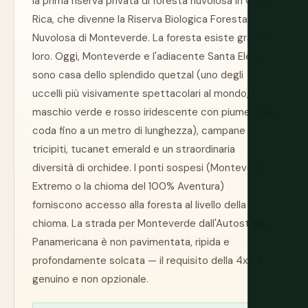
la prima riserva privata di foresta nuvolosa in Costa
Rica, che divenne la Riserva Biologica Foresta
Nuvolosa di Monteverde. La foresta esiste grazie a
loro. Oggi, Monteverde e l'adiacente Santa Elena
sono casa dello splendido quetzal (uno degli
uccelli più visivamente spettacolari al mondo, il
maschio verde e rosso iridescente con piume della
coda fino a un metro di lunghezza), campane
tricipiti, tucanet emerald e un straordinaria
diversità di orchidee. I ponti sospesi (Monteverde
Extremo o la chioma del 100% Aventura)
forniscono accesso alla foresta al livello della
chioma. La strada per Monteverde dall'Autostrada
Panamericana è non pavimentata, ripida e
profondamente solcata — il requisito della 4x4 è
genuino e non opzionale.