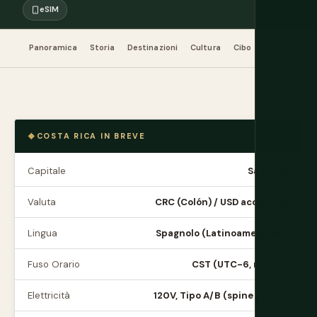
eSIM
Panoramica
Storia
Destinazioni
Cultura
Cibo
Quando And
COSTA RICA IN BREVE
Capitale
San José
Valuta
CRC (Colón) / USD accettato
Lingua
Spagnolo (Latinoamericano)
Fuso Orario
CST (UTC-6, no DST)
Elettricità
120V, Tipo A/B (spine piatte)