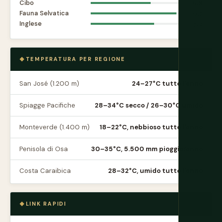
Cibo
6.8
Fauna Selvatica
9.7
Inglese
7.2
TEMPERATURA PER REGIONE
San José (1.200 m)
24–27°C tutto l'anno
Spiagge Pacifiche
28–34°C secco / 26–30°C umido
Monteverde (1.400 m)
18–22°C, nebbioso tutto l'anno
Penisola di Osa
30–35°C, 5.500 mm pioggia/anno
Costa Caraibica
28–32°C, umido tutto l'anno
LINK RAPIDI