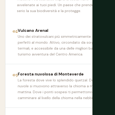
avvelenate ai tuoi piedi. Un paese che prende sul
serio la sua biodiversità e la protegge.
Vulcano Arenal
Uno dei stratovulcani più simmetricamente
perfetti al mondo. Attivo, circondato da sorgenti
termali, e accessibile da una delle migliori basi di
turismo avventura del Centro America.
Foresta nuvolosa di Monteverde
La foresta dove vive lo splendido quetzal. Dove le
nuvole si muovono attraverso la chioma a metà
mattina. Dove i ponti sospesi ti permettono di
camminare al livello della chioma nella nebbia.