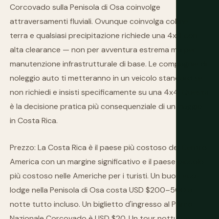
Corcovado sulla Penisola di Osa coinvolge
attraversamenti fluviali. Ovunque coinvolga colline,
terra e qualsiasi precipitazione richiede una 4x4 con
alta clearance — non per avventura estrema ma per
manutenzione infrastrutturale di base. Le compagnie di
noleggio auto ti metteranno in un veicolo standard se
non richiedi e insisti specificamente su una 4x4. Questa
è la decisione pratica più consequenziale di un viaggio
in Costa Rica.
Prezzo: La Costa Rica è il paese più costoso del Centro
America con un margine significativo e il paese piccolo
più costoso nelle Americhe per i turisti. Un buon eco-
lodge nella Penisola di Osa costa USD $200–500 a
notte tutto incluso. Un biglietto d'ingresso al Parco
Nazionale Corcovado è USD $20. Un tour notturno