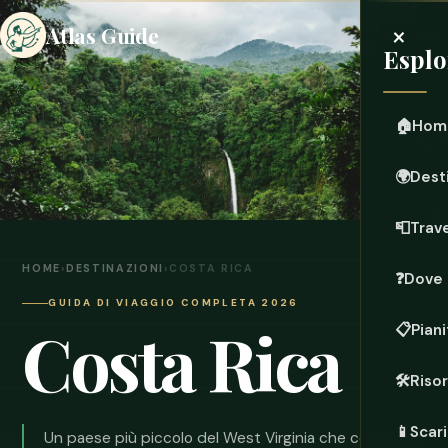
×
Atlas Guide
Esplo
🏠
Hom
🌍
Dest
📮
Trave
HOME
›
DESTINAZIONI
›
COSTA RICA
❓
Dove 
GUIDA DI VIAGGIO COMPLETA 2026
Costa Rica
📋
Piani
🛠️
Riso
📱
Scari
Un paese più piccolo del West Virginia che contiene il