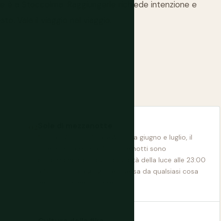
 è a Stoccolma. Raggiungerle richiede intenzione e
o. Vale il viaggio nel viaggio.
Sole di mezzanotte
Sopra il Circolo Polare Artico a giugno e luglio, il
sole non tramonta. Sotto, le notti sono
estremamente brevi. La qualità della luce alle 23:00
a Stoccolma a giugno è diversa da qualsiasi cosa
nell'Europa meridionale.
Cultura della fika