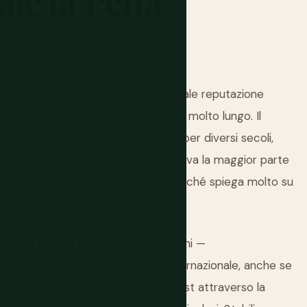
ale
la
Pena
t drammatici che rendono la sua attuale reputazione
simile alla fine di un arco narrativo molto lungo. Il
litiche di congedo parentale era, per diversi secoli,
pa, gestendo un impero che controllava la maggior parte
o vale la pena di essere compresa perché spiega molto su
.
torno al 10.000 a.C. L'Età dei Vichinghi —
te che viaggia meglio a livello internazionale, anche se
te commercianti e coloni diretti a est attraverso la