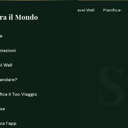
Home
Destinazioni
Travel Wall
Pianifica
ra il Mondo
e
inazioni
l Wall
andare?
fica il Tuo Viaggio
rse
e e il sole di mezzanotte
a. Porta strati. Di entrambi i
ca l'app