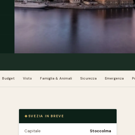
Budget
Visto
Famiglia & Animali
Sicurezza
Emergenza
P
SVEZIA IN BREVE
Capitale
Stoccolma