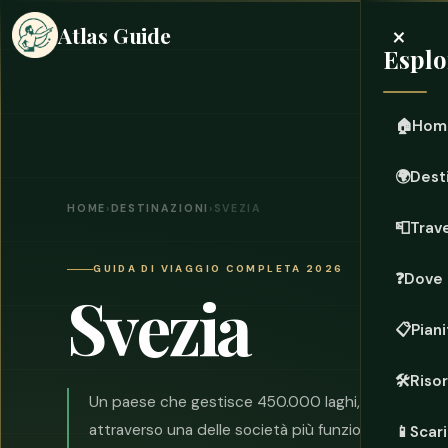
×
Atlas Guide
Esplo
🏠
Hom
🌍
Dest
HOME
›
DESTINAZIONI
›
SVEZIA
📮
Trave
GUIDA DI VIAGGIO COMPLETA 2026
❓
Dove 
Svezia
📋
Piani
🛠️
Riso
Un paese che gestisce 450.000 laghi, 220.000 isol
attraverso una delle società più funzionali sulla terr
📱
Scari