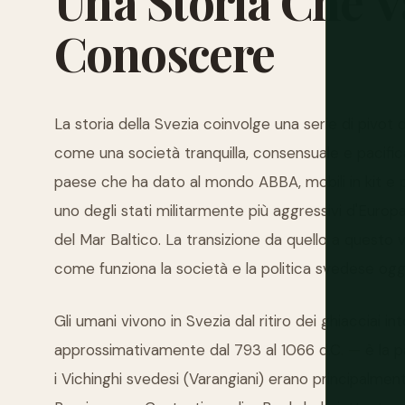
Una
Storia
Che
V
Conoscere
La storia della Svezia coinvolge una serie di pivo
come una società tranquilla, consensuale e pacifica 
paese che ha dato al mondo ABBA, mobili in kit e po
uno degli stati militarmente più aggressivi d'Euro
del Mar Baltico. La transizione da quello a quest
come funziona la società e la politica svedese oggi
Gli umani vivono in Svezia dal ritiro dei ghiacciai in
approssimativamente dal 793 al 1066 d.C. — è la par
i Vichinghi svedesi (Varangiani) erano principalmen