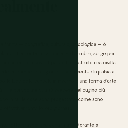
ealmente
sua forma — geografica, culturale, psicologica — è
 sole non tramonta in Lapponia. A dicembre, sorge per
 andarsene di nuovo. Il paese ha costruito una civiltà
rende entrambe le stagioni più seriamente di qualsiasi
so, la luce delle candele in inverno è una forma d'arte
tà — la particolare qualità svedese del cugino più
 modo in cui le case sono progettate, come sono
o effettivamente le loro giornate.
nte fatto pratico. Una cena in un ristorante a