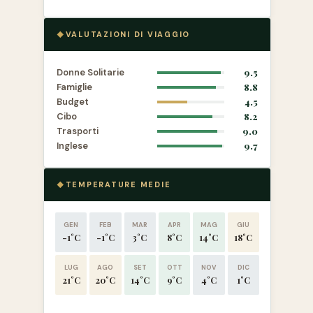
VALUTAZIONI DI VIAGGIO
Donne Solitarie
9.5
Famiglie
8.8
Budget
4.5
Cibo
8.2
Trasporti
9.0
Inglese
9.7
TEMPERATURE MEDIE
GEN
FEB
MAR
APR
MAG
GIU
-1°C
-1°C
3°C
8°C
14°C
18°C
LUG
AGO
SET
OTT
NOV
DIC
21°C
20°C
14°C
9°C
4°C
1°C