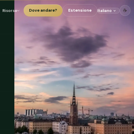
☕
Risorse
Dove andare?
Estensione