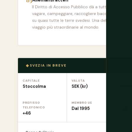
Il Diritto di Accesso Pubblico dà a tutti il diritto di
vagare, campeggiare, raccogliere bacche e nuotare
su quasi tutte le terre svedesi. Una delle libertà di
viaggio più straordinarie al mondo.
SVEZIA IN BREVE
CAPITALE
VALUTA
LINGU
Stoccolma
SEK (kr)
Sved
PREFISSO
MEMBRO UE
GUIDA
TELEFONICO
Dal 1995
Lato
+46