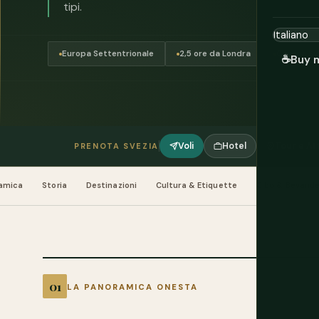
tipi.
Europa Settentrionale
2,5 ore da Londra
Corona Sv
☕
Buy 
Voli
Hotel
Tour e Att
PRENOTA SVEZIA
amica
Storia
Destinazioni
Cultura & Etiquette
Cibo & Bevand
LA PANORAMICA ONESTA