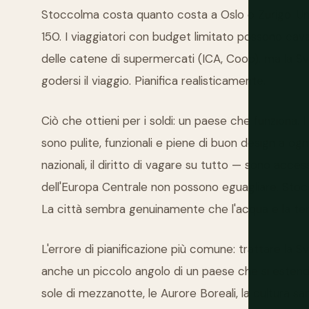
Stoccolma costa quanto costa a Oslo o Zurigo. Un
150. I viaggiatori con budget limitato possono cava
delle catene di supermercati (ICA, Coop), ma la Sve
godersi il viaggio. Pianifica realisticamente.
Ciò che ottieni per i soldi: un paese che funziona. I
sono pulite, funzionali e piene di buon design a ogni
nazionali, il diritto di vagare su tutto — sono acce
dell'Europa Centrale non possono eguagliare. Stocc
La città sembra genuinamente che l'acqua e la ter
L'errore di pianificazione più comune: trattare la 
anche un piccolo angolo di un paese che si estende 
sole di mezzanotte, le Aurore Boreali, la cultura sa