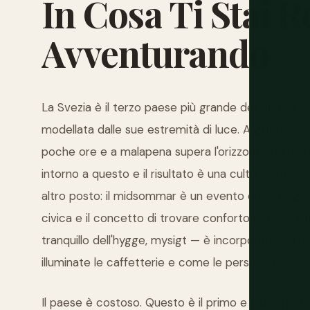
In
Cosa
Ti
Stai
R
Avventurando
La Svezia è il terzo paese più grande dell'UE e la 
modellata dalle sue estremità di luce. A giugno, il
poche ore e a malapena supera l'orizzonte prima di
intorno a questo e il risultato è una cultura che p
altro posto: il midsommar è un evento quasi religio
civica e il concetto di trovare conforto nell'oscuri
tranquillo dell'hygge, mysigt — è incorporato nel
illuminate le caffetterie e come le persone passan
Il paese è costoso. Questo è il primo e più importa