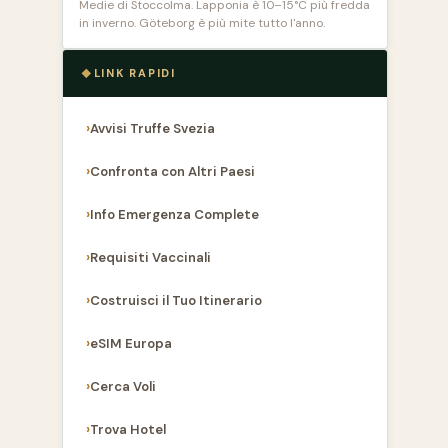
Medie di Stoccolma. Lapponia è 10–15°C più fredda
in inverno. Göteborg è più mite tutto l'anno.
LINK RAPIDI
Avvisi Truffe Svezia
Confronta con Altri Paesi
Info Emergenza Complete
Requisiti Vaccinali
Costruisci il Tuo Itinerario
eSIM Europa
Cerca Voli
Trova Hotel