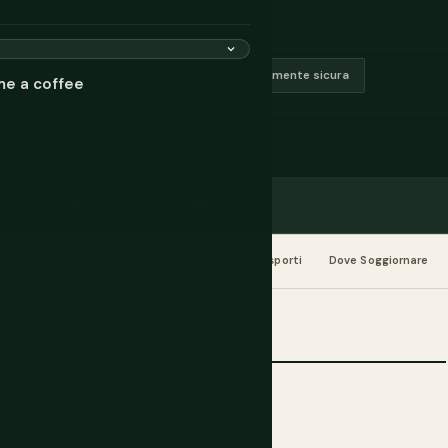
edese (SEK)
Aurore Boreali
Estremamente sicura
me a coffee
ività
Recensioni
eSIM
e
Quando Andare
Pianificazione
Trasporti
Dove Soggiornare