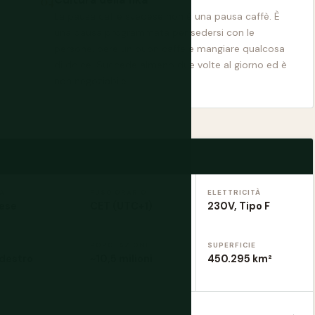
La pausa caffè svedese non è una pausa caffè. È
una pausa programmata per sedersi con le
persone, bere un buon caffè e mangiare qualcosa
di dolce. Succede almeno due volte al giorno ed è
non negoziabile.
A
FUSO ORARIO
ELETTRICITÀ
ese
CET (UTC+1)
230V, Tipo F
POPOLAZIONE
SUPERFICIE
 destro
~10,5 milioni
450.295 km²