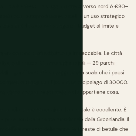
a birra è €8–10. Un viaggio in treno verso nord è €80–
rsela con l'autoproduzione, ostelli e un uso strategico
zia non è il posto per spingere il budget al limite e
 treni corrono. L'infrastruttura è impeccabile. Le città
 livello di prezzo. Gli ambienti naturali — 29 parchi
ssibili e genuinamente selvaggi su una scala che i paesi
olma si estende su 14 isole in un arcipelago di 30.000.
ra stiano ancora negoziando a chi appartiene cosa.
Svezia solo come Stoccolma. La capitale è eccellente. È
più a nord della punta meridionale della Groenlandia. Il
mi dell'allevamento delle renne, le foreste di betulle che