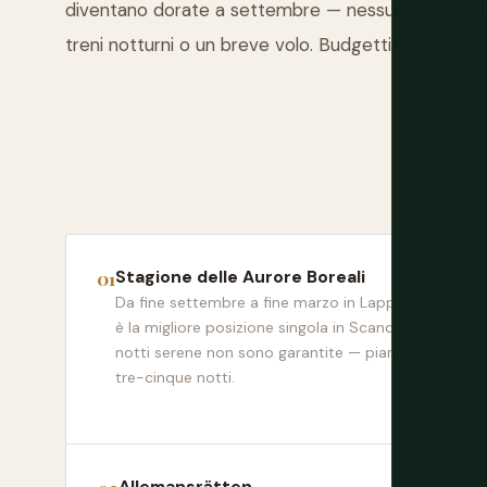
diventano dorate a settembre — nessuna di queste
treni notturni o un breve volo. Budgettizza per quest
Stagione delle Aurore Boreali
Da fine settembre a fine marzo in Lapponia. Abisko
è la migliore posizione singola in Scandinavia. Le
notti serene non sono garantite — pianifica almeno
tre-cinque notti.
Allemansrätten