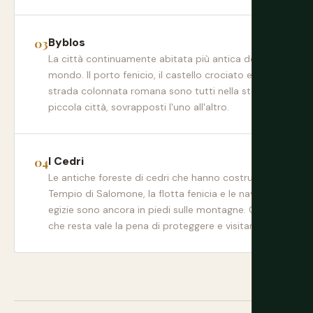
Byblos
La città continuamente abitata più antica del
mondo. Il porto fenicio, il castello crociato e la
strada colonnata romana sono tutti nella stessa
piccola città, sovrapposti l'uno all'altro.
I Cedri
Le antiche foreste di cedri che hanno costruito il
Tempio di Salomone, la flotta fenicia e le navi
egizie sono ancora in piedi sulle montagne. Ciò
che resta vale la pena di proteggere e visitare.