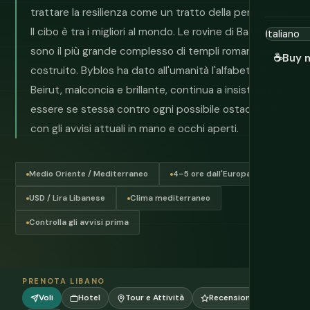
trattare la resilienza come un tratto della personalità.
Il cibo è tra i migliori al mondo. Le rovine di Baalbek
sono il più grande complesso di templi romani mai
☕
Buy 
costruito. Byblos ha dato all'umanità l'alfabeto. E
Beirut, malconcia e brillante, continua a insistere per
essere se stessa contro ogni possibile ostacolo. Vieni
con gli avvisi attuali in mano e occhi aperti.
Medio Oriente / Mediterraneo
4–5 ore dall'Europa
USD / Lira Libanese
Clima mediterraneo
Controlla gli avvisi prima
PRENOTA LIBANO
Voli
Hotel
Tour e Attività
Recensioni