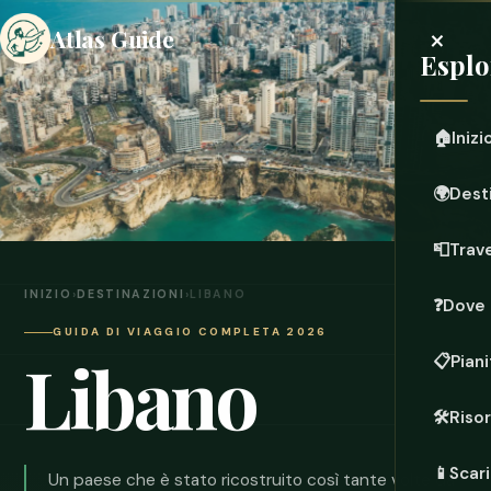
×
Atlas Guide
Esplo
🏠
Inizi
🌍
Dest
📮
Trave
INIZIO
›
DESTINAZIONI
›
LIBANO
❓
Dove 
GUIDA DI VIAGGIO COMPLETA 2026
Libano
📋
Piani
🛠️
Riso
📱
Scari
Un paese che è stato ricostruito così tante volte da