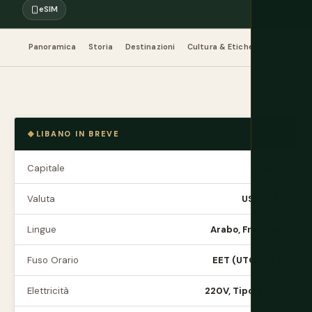
eSIM
Panoramica
Storia
Destinazioni
Cultura & Etichetta
Cibo & 
LIBANO IN BREVE
Capitale
Beirut
Valuta
USD / LBP
Lingue
Arabo, Francese
Fuso Orario
EET (UTC+2/+3)
Elettricità
220V, Tipo C/D/G