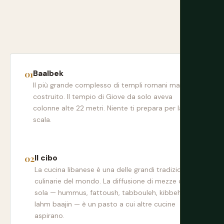
Baalbek
Il più grande complesso di templi romani mai
costruito. Il tempio di Giove da solo aveva
colonne alte 22 metri. Niente ti prepara per la
scala.
Il cibo
La cucina libanese è una delle grandi tradizioni
culinarie del mondo. La diffusione di mezze da
sola — hummus, fattoush, tabbouleh, kibbeh,
lahm baajin — è un pasto a cui altre cucine
aspirano.