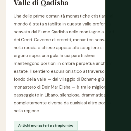
Valle di Qadisha
Una delle prime comunità monastiche cristiane al
mondo è stata stabilita in questa valle profonda
scavata dal Fiume Qadisha nelle montagne a nord
dei Cedri. Caverne di eremiti, monasteri scavati
nella roccia e chiese appese alle scogliere si
ergono sopra una gola le cui pareti sheer
mantengono porzioni in ombra perpetua anche in
estate. Il sentiero escursionistico attraverso il
fondo della valle — dal villaggio di Bcharre giù al
monastero di Deir Mar Elisha — è tra le migliori
passeggiate in Libano, silenziosa, drammatica e
completamente diversa da qualsiasi altro posto
nella regione.
Antichi monasteri a strapiombo