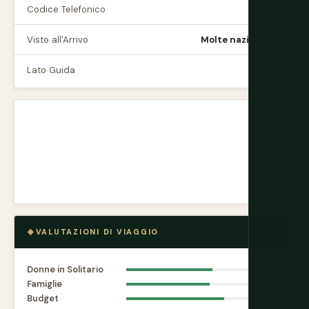
Codice Telefonico
+961
Visto all'Arrivo
Molte nazionalità
Lato Guida
Destro
VALUTAZIONI DI VIAGGIO
Donne in Solitario
7.0
Famiglie
6.8
Budget
8.0