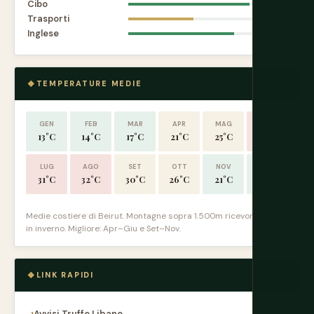
Cibo
9.7
Trasporti
5.2
Inglese
8.5
TEMPERATURE MEDIE
GEN
FEB
MAR
APR
MAG
GIU
13°C
14°C
17°C
21°C
25°C
28°C
LUG
AGO
SET
OTT
NOV
DIC
31°C
32°C
30°C
26°C
21°C
15°C
Medie costiere di Beirut. Montagne sopra 1.500m ricevono neve
in inverno. Migliore: Apr–Giu e Set–Nov.
LINK RAPIDI
Avvisi Truffe Libano