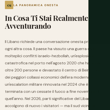
LA PANORAMICA ONESTA
In
Cosa
Ti
Stai
Realmente
Avventurando
Il Libano richiede una conversazione onesta prima di
ogni altra cosa. Il paese ha vissuto una guerra civile,
molteplici conflitti israelo-hezbollah, un'esplosione
catastrofica nel porto nell'agosto 2020 che ha ucciso
oltre 200 persone e devastato il centro di Beirut, uno
dei peggiori collassi economici dell'era moderna e
un'escalation militare rinnovata nel 2024 che è
terminata con un cessate il fuoco a fine novembre di
quell'anno. Nel 2026, parti significative del Libano
accolgono di nuovo i visitatori — ma il sud vicino al