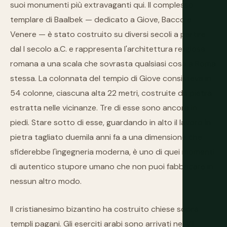
suoi monumenti più extravaganti qui. Il complesso
templare di Baalbek — dedicato a Giove, Bacco e
Venere — è stato costruito su diversi secoli a partire
dal I secolo a.C. e rappresenta l'architettura religiosa
romana a una scala che sovrasta qualsiasi cosa a Roma
stessa. La colonnata del tempio di Giove consisteva in
54 colonne, ciascuna alta 22 metri, costruite da pietra
estratta nelle vicinanze. Tre di esse sono ancora in
piedi. Stare sotto di esse, guardando in alto il lavoro in
pietra tagliato duemila anni fa a una dimensione che
sfiderebbe l'ingegneria moderna, è uno di quei momenti
di autentico stupore umano che non puoi fabbricare in
nessun altro modo.
Il cristianesimo bizantino ha costruito chiese sopra
templi pagani. Gli eserciti arabi sono arrivati nel VII