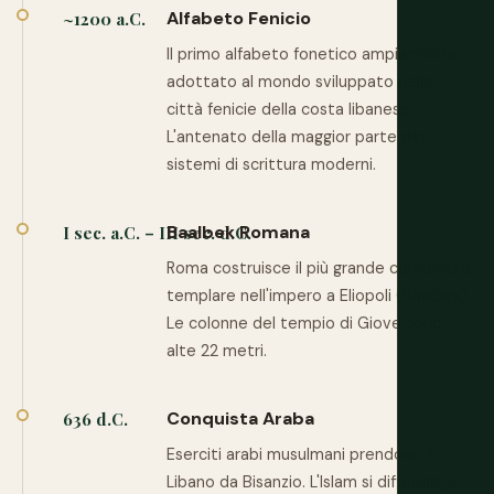
Alfabeto Fenicio
~1200 a.C.
Il primo alfabeto fonetico ampiamente
adottato al mondo sviluppato nelle
città fenicie della costa libanese.
L'antenato della maggior parte dei
sistemi di scrittura moderni.
Baalbek Romana
I sec. a.C. – III sec. d.C.
Roma costruisce il più grande complesso
templare nell'impero a Eliopoli (Baalbek).
Le colonne del tempio di Giove sono
alte 22 metri.
Conquista Araba
636 d.C.
Eserciti arabi musulmani prendono il
Libano da Bisanzio. L'Islam si diffonde; il