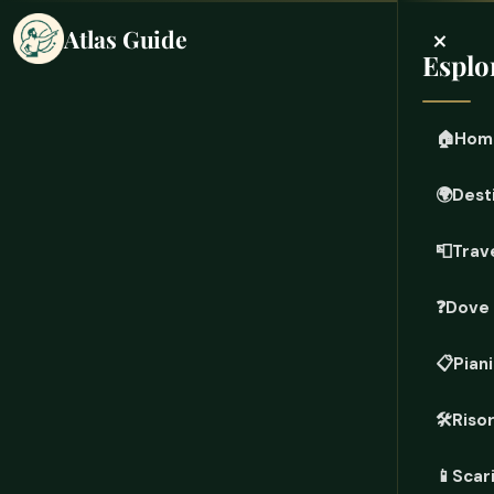
×
Atlas Guide
Esplo
🏠
Hom
🌍
Dest
📮
Trave
❓
Dove
📋
Piani
🛠️
Riso
📱
Scari