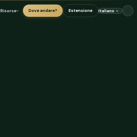
☕
Risorse
Dove andare?
Estensione