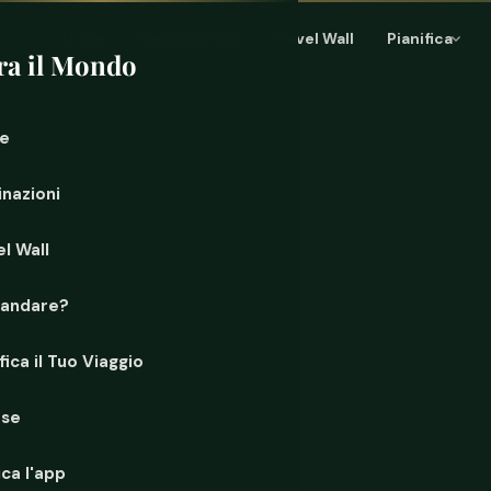
Home
Destinazioni
Travel Wall
Pianifica
ra il Mondo
e
inazioni
l Wall
 andare?
fica il Tuo Viaggio
rse
ca l'app