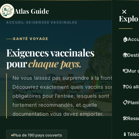
×
Atlas Guide
Explo
ACCUEIL
›
EXIGENCES VACCINALES
🏠
Accu
SANTÉ VOYAGE
Exigences vaccinales
🌍
Dest
pour
chaque pays.
📮
Mur 
Ne vous laissez pas surprendre à la frontière.
Découvrez exactement quels vaccins sont
❓
Où all
obligatoires pour l'entrée, lesquels sont
📋
Plan
fortement recommandés, et quelle
documentation vous devez emporter.
🛠️
Ress
📱
Téléc
Plus de 190 pays couverts