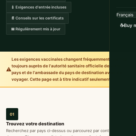
💉 Exigences d'entrée incluses
📄 Conseils sur les certificats
☕
Buy m
📅 Régulièrement mis à jour
Les exigences vaccinales changent fréquemment. Vérifiez
toujours auprès de l'autorité sanitaire officielle de votre
⚠️
pays et de l'ambassade du pays de destination avant de
voyager. Cette page est à titre indicatif seulement.
01
Trouvez votre destination
Recherchez par pays ci-dessus ou parcourez par continent ci-