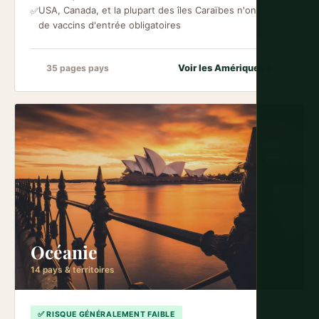
USA, Canada, et la plupart des îles Caraïbes n'ont pas
✅
de vaccins d'entrée obligatoires
Voir les Amériques
→
35 pages pays
Océanie
14 pays & territoires
✅ RISQUE GÉNÉRALEMENT FAIBLE