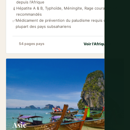
depuis l'Afrique
Hépatite A & B, Typhoïde, Méningite, Rage couramment
💉
recommandés
Médicament de prévention du paludisme requis dans la
✅
plupart des pays subsahariens
Voir l'Afrique
→
54 pages pays
Asie