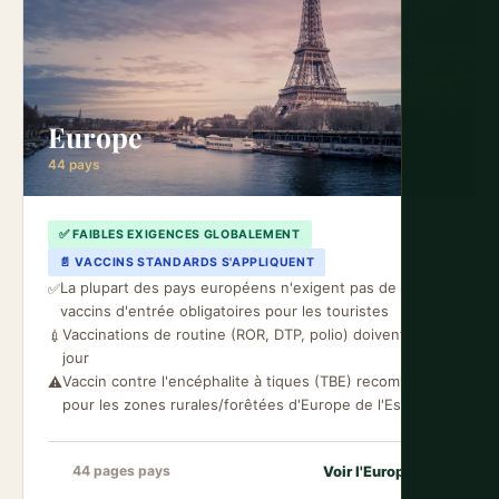
Europe
44 pays
✅ FAIBLES EXIGENCES GLOBALEMENT
📄 VACCINS STANDARDS S'APPLIQUENT
La plupart des pays européens n'exigent pas de
✅
vaccins d'entrée obligatoires pour les touristes
Vaccinations de routine (ROR, DTP, polio) doivent être à
💉
jour
Vaccin contre l'encéphalite à tiques (TBE) recommandé
⚠️
pour les zones rurales/forêtées d'Europe de l'Est
Voir l'Europe
→
44 pages pays