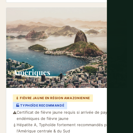
Amériques
35 pays
💉 FIÈVRE JAUNE EN RÉGION AMAZONIENNE
🏭 TYPHOÏDE RECOMMANDÉ
Certificat de fièvre jaune requis si arrivée de pays
⚠️
endémiques de fièvre jaune
Hépatite A, Typhoïde fortement recommandés pour
💉
l'Amérique centrale & du Sud