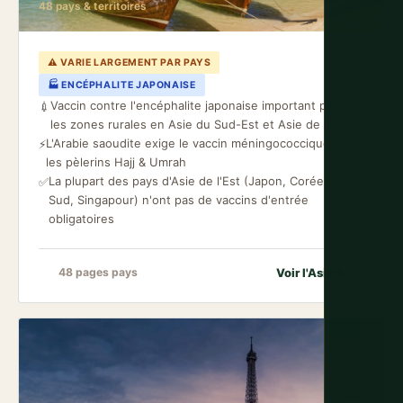
48 pays & territoires
⚠ VARIE LARGEMENT PAR PAYS
🏭 ENCÉPHALITE JAPONAISE
Vaccin contre l'encéphalite japonaise important pour
💉
les zones rurales en Asie du Sud-Est et Asie de l'Est
L'Arabie saoudite exige le vaccin méningococcique pour
⚡
les pèlerins Hajj & Umrah
La plupart des pays d'Asie de l'Est (Japon, Corée du
✅
Sud, Singapour) n'ont pas de vaccins d'entrée
obligatoires
Voir l'Asie
→
48 pages pays