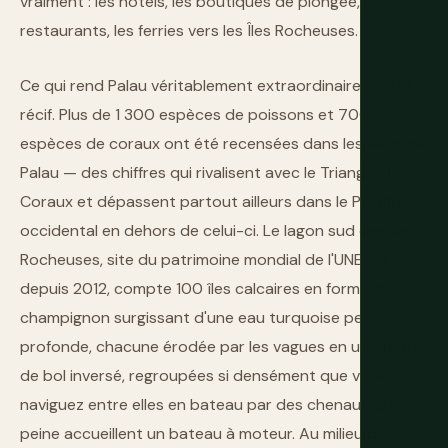
vraiment : les hôtels, les boutiques de plongée, les
restaurants, les ferries vers les Îles Rocheuses.
Ce qui rend Palau véritablement extraordinaire, c'est le
récif. Plus de 1 300 espèces de poissons et 700
espèces de coraux ont été recensées dans les eaux de
Palau — des chiffres qui rivalisent avec le Triangle des
Coraux et dépassent partout ailleurs dans le Pacifique
occidental en dehors de celui-ci. Le lagon sud des Îles
Rocheuses, site du patrimoine mondial de l'UNESCO
depuis 2012, compte 100 îles calcaires en forme de
champignon surgissant d'une eau turquoise peu
profonde, chacune érodée par les vagues en une forme
de bol inversé, regroupées si densément que vous
naviguez entre elles en bateau par des chenaux qui à
peine accueillent un bateau à moteur. Au milieu d'elles,