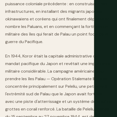
puissance coloniale précédente : en construisant des
infrastructures, en installant des migrants japonais,
okinawaïens et coréens qui ont finalement dépassé en
nombre les Paluans, et en commençant la fortification
militaire des îles qui ferait de Palau un point focal de la
guerre du Pacifique.
En 1944, Koror était la capitale administrative du
mandat pacifique du Japon et revêtait une importance
militaire considérable. La campagne américaine pour
prendre les îles Palau — Opération Stalemate II — s'est
concentrée principalement sur Peleliu, une petite île à
l'extrémité sud de Palau que le Japon avait fortifiée
avec une piste d'atterrissage et un système défensif de
grottes en corail renforcé. La bataille de Peleliu, menée
du 15 septembre au 27 novembre 1944, est devenue