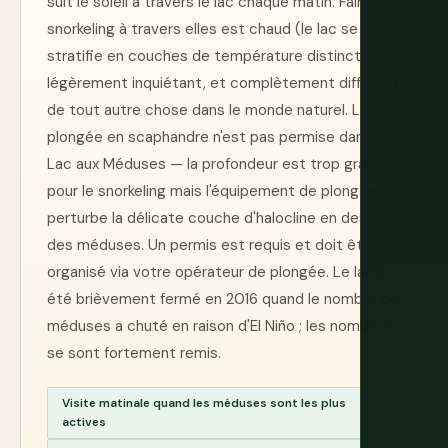
suit le soleil à travers le lac chaque matin. Faire du
snorkeling à travers elles est chaud (le lac se
stratifie en couches de température distinctes),
légèrement inquiétant, et complètement différent
de tout autre chose dans le monde naturel. La
plongée en scaphandre n'est pas permise dans le
Lac aux Méduses — la profondeur est trop grande
pour le snorkeling mais l'équipement de plongée
perturbe la délicate couche d'halocline en dessous
des méduses. Un permis est requis et doit être
organisé via votre opérateur de plongée. Le lac a
été brièvement fermé en 2016 quand le nombre de
méduses a chuté en raison d'El Niño ; les nombres
se sont fortement remis.
Visite matinale quand les méduses sont les plus
actives