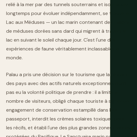
relié à la mer par des tunnels souterrains et isolé assez
longtemps pour évoluer indépendamment, se trouve le
Lac aux Méduses — un lac marin contenant des millions
de méduses dorées sans dard qui migrent à travers le
lac en suivant le soleil chaque jour. C'est l'une des
expériences de faune véritablement inclassables au
monde.
Palau a pris une décision sur le tourisme que la plupart
des pays avec des actifs naturels exceptionnels n'ont
pas eu la volonté politique de prendre : il a limité le
nombre de visiteurs, obligé chaque touriste à signer un
engagement de conservation estampillé dans leur
passeport, interdit les crèmes solaires toxiques pour
les récifs, et établi l'une des plus grandes zones marines
protégées du Pacifique. Le Sanctuaire marin national de