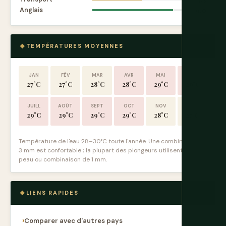
Anglais
9.0
TEMPÉRATURES MOYENNES
JAN
FÉV
MAR
AVR
MAI
JUIN
27°C
27°C
28°C
28°C
29°C
29°C
JUILL
AOÛT
SEPT
OCT
NOV
DÉC
29°C
29°C
29°C
29°C
28°C
27°C
Température de l'eau 28–30°C toute l'année. Une combinaison de
3 mm est confortable ; la plupart des plongeurs utilisent une
peau ou combinaison de 1 mm.
LIENS RAPIDES
Comparer avec d'autres pays