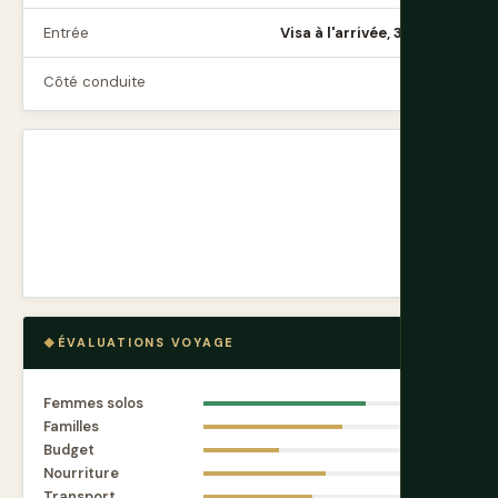
Entrée
Visa à l'arrivée, 30 jours
Côté conduite
Droit
ÉVALUATIONS VOYAGE
Femmes solos
8.2
Familles
7.0
Budget
3.8
Nourriture
6.2
Transport
5.5