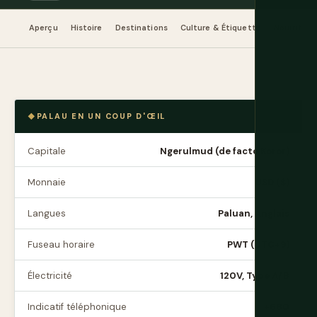
Aperçu
Histoire
Destinations
Culture & Étiquette
Nourriture
PALAU EN UN COUP D'ŒIL
Capitale
Ngerulmud (de facto Koror)
Monnaie
USD ($)
Langues
Paluan, Anglais
Fuseau horaire
PWT (UTC+9)
Électricité
120V, Type A/B
Indicatif téléphonique
+680