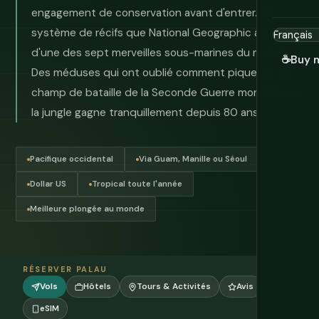
engagement de conservation avant d'entrer. Un
système de récifs que National Geographic a qualifié
d'une des sept merveilles sous-marines du monde.
☕
Buy 
Des méduses qui ont oublié comment piquer. Et un
champ de bataille de la Seconde Guerre mondiale où
la jungle gagne tranquillement depuis 80 ans.
Pacifique occidental
Via Guam, Manille ou Séoul
Dollar US
Tropical toute l'année
Meilleure plongée au monde
RÉSERVER PALAU
Vols
Hôtels
Tours & Activités
Avis
eSIM