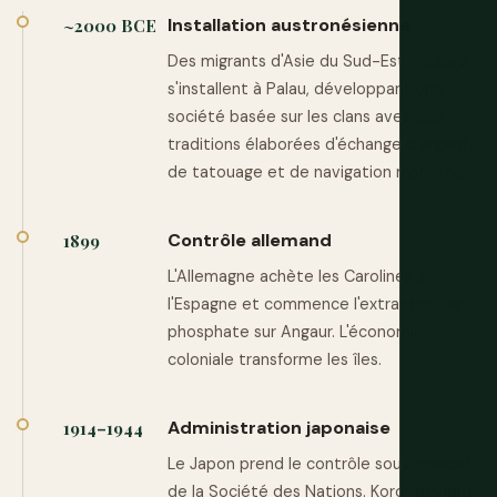
Installation austronésienne
~2000 BCE
Des migrants d'Asie du Sud-Est insulaire
s'installent à Palau, développant une
société basée sur les clans avec des
traditions élaborées d'échange d'argent,
de tatouage et de navigation maritime.
Contrôle allemand
1899
L'Allemagne achète les Carolines à
l'Espagne et commence l'extraction de
phosphate sur Angaur. L'économie
coloniale transforme les îles.
Administration japonaise
1914–1944
Le Japon prend le contrôle sous mandat
de la Société des Nations. Koror devient