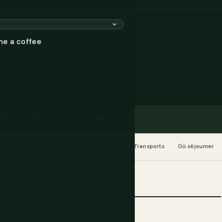
rez n'importe où dans la région.
en (BBD)
Tropical, deux saisons
me a coffee
s & Activités
Avis
eSIM
Boissons
Quand y aller
Planification
Transports
Où séjourner