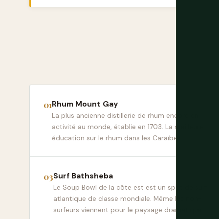
Rhum Mount Gay
La plus ancienne distillerie de rhum encore en
activité au monde, établie en 1703. La meilleure
éducation sur le rhum dans les Caraïbes.
Surf Bathsheba
Le Soup Bowl de la côte est est un spot de surf
atlantique de classe mondiale. Même les non-
surfeurs viennent pour le paysage dramatique.