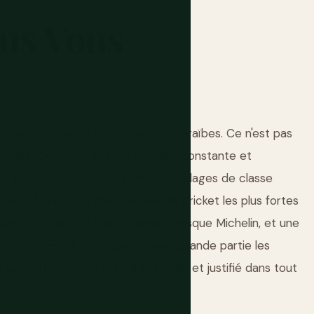
us
Vous
 méritée dans la hiérarchie des Caraïbes. Ce n'est pas
us isolée. Ce qu'elle est, de manière constante et
32 kilomètres carrés qui offre des plages de classe
à 375 ans, l'une des cultures de cricket les plus fortes
 vendredi soir à la haute cuisine presque Michelin, et une
 anglais — qui fait disparaître en grande partie les
ajans prennent un orgueil tranquille et justifié dans tout