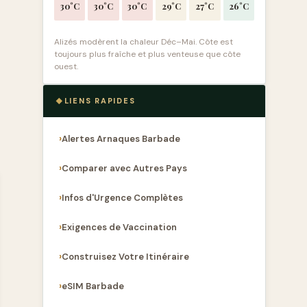
30°C
30°C
30°C
29°C
27°C
26°C
Alizés modèrent la chaleur Déc–Mai. Côte est
toujours plus fraîche et plus venteuse que côte
ouest.
LIENS RAPIDES
Alertes Arnaques Barbade
Comparer avec Autres Pays
Infos d'Urgence Complètes
Exigences de Vaccination
Construisez Votre Itinéraire
eSIM Barbade