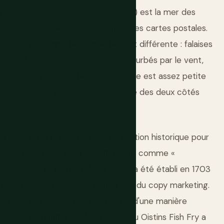
a côte ouest (la « Côte de Platine ») est la mer des
, chaude, le bleu que l'on voit sur les cartes postales.
avec une personnalité complètement différente : falaises
 de Bathsheba, arbres casuarinas courbés par le vent,
las de luxe à 20 minutes à l'ouest. L'île est assez petite
trois heures — pour que l'expérience des deux côtés
le but.
a Barbade a la meilleure revendication historique pour
e la plus ancienne à l'esprit, écrite comme «
rbade de 1647. Le rhum Mount Gay a été établi en 1703
ivité continue au monde. Ce n'est pas du copy marketing.
it partie de la vie quotidienne bajane d'une manière
nch au rhum fait avec Mount Gay au Oistins Fish Fry a