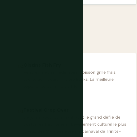
Oistins Fish Fry
Vendredis et samedis soirs. Poisson grillé frais,
tourte au macaroni, bière Banks. La meilleure
expérience culinaire de l'île.
Festival Crop Over
De juin à août, culminant avec le grand défilé de
costumes Kadooment. L'événement culturel le plus
joyeux des Caraïbes après le carnaval de Trinité-