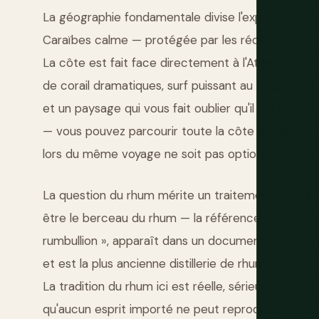
La géographie fondamentale divise l'expérience : l
Caraïbes calme — protégée par les récifs, turquoise
La côte est fait face directement à l'Atlantique, 
de corail dramatiques, surf puissant au Soup Bowl
et un paysage qui vous fait oublier qu'il y a des vil
— vous pouvez parcourir toute la côte en deux à 
lors du même voyage ne soit pas optionnelle, c'est 
La question du rhum mérite un traitement direct. L
être le berceau du rhum — la référence documenté
rumbullion », apparaît dans un document de la Ba
et est la plus ancienne distillerie de rhum en act
La tradition du rhum ici est réelle, sérieuse, et fa
qu'aucun esprit importé ne peut reproduire. Un pu