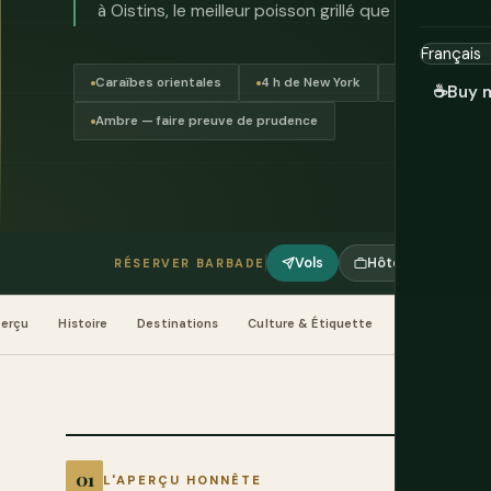
à Oistins, le meilleur poisson grillé que vous mange
Caraïbes orientales
4 h de New York
Dollar barbadi
☕
Buy 
Ambre — faire preuve de prudence
Vols
Hôtels
Tour
RÉSERVER BARBADE
erçu
Histoire
Destinations
Culture & Étiquette
Nourriture & 
L'APERÇU HONNÊTE