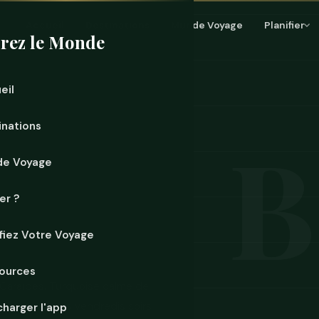
Accueil
Destinations
Mur de Voyage
Planifier
rez le Monde
eil
inations
de Voyage
er ?
ifiez Votre Voyage
ources
s Caraïbes. Turquoise calme de
l'autre, et les vendredis soirs
charger l'app