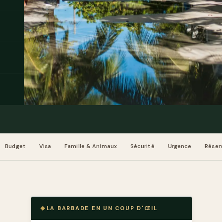
Budget
Visa
Famille & Animaux
Sécurité
Urgence
Réser
LA BARBADE EN UN COUP D'ŒIL