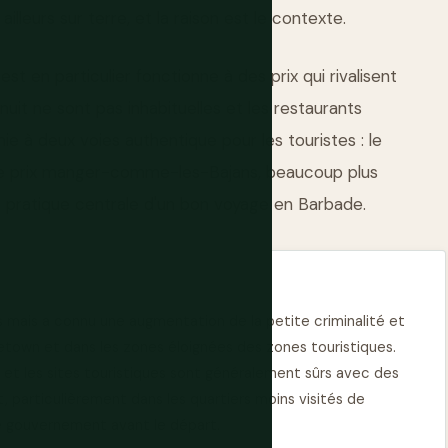
lleurs sur terre, et la raison est le contexte.
st en particulier fonctionne à des prix qui rivalisent
nuit ne sont pas inhabituelles et les restaurants
e à deux voies authentique pour les touristes : le
u de prix manger-comme-les-Bajans, beaucoup plus
 pratique centrale d'un bon voyage en Barbade.
 mais a connu une augmentation de la petite criminalité et
getown et dans les zones éloignées des zones touristiques.
, et les sites touristiques sont généralement sûrs avec des
t, particulièrement dans les quartiers moins visités de
re gouvernement avant le départ.