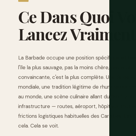
Ce
Dans
Quoi
Vo
Lancez
Vraiment
La Barbade occupe une position spécifique et bien
l'île la plus sauvage, pas la moins chère, pas la pl
convaincante, c'est la plus complète. Une île de 4
mondiale, une tradition légitime de rhum remontant 
au monde, une scène culinaire allant du fish fry du
infrastructure — routes, aéroport, hôpitaux, tout en
frictions logistiques habituelles des Caraïbes. Les B
cela. Cela se voit.