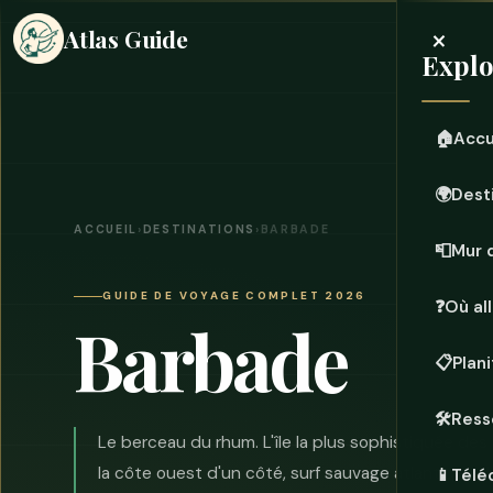
×
Atlas Guide
Explo
🏠
Accu
🌍
Dest
ACCUEIL
›
DESTINATIONS
›
BARBADE
📮
Mur 
GUIDE DE VOYAGE COMPLET 2026
❓
Où all
Barbade
📋
Plan
🛠️
Ress
Le berceau du rhum. L'île la plus sophistiquée de
la côte ouest d'un côté, surf sauvage atlantique de 
📱
Télé