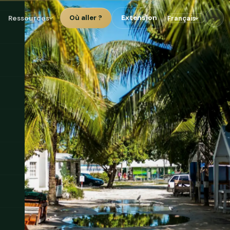
☕
Ressources
Où aller ?
Extension