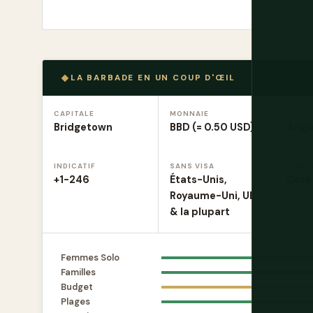
LA BARBADE EN UN COUP D'ŒIL
CAPITALE
MONNAIE
LANG
Bridgetown
BBD (= 0.50 USD)
Angla
INDICATIF
SANS VISA
COND
+1-246
États-Unis,
Côté
Royaume-Uni, UE
& la plupart
Femmes Solo
Familles
Budget
Plages