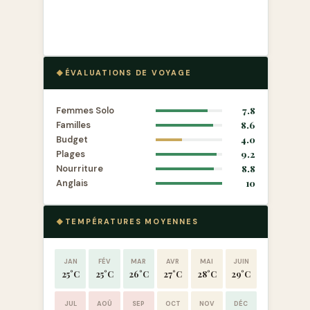
ÉVALUATIONS DE VOYAGE
Femmes Solo
7.8
Familles
8.6
Budget
4.0
Plages
9.2
Nourriture
8.8
Anglais
10
TEMPÉRATURES MOYENNES
JAN
FÉV
MAR
AVR
MAI
JUIN
25°C
25°C
26°C
27°C
28°C
29°C
JUL
AOÛ
SEP
OCT
NOV
DÉC