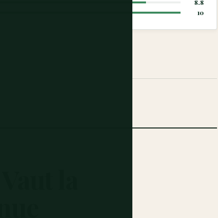
8.8
10
Vaut
la
nue