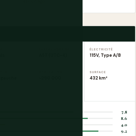
et-Tobago.
UE
FUSEAU HORAIRE
ÉLECTRICITÉ
is
AST (UTC−4)
115V, Type A/B
UITE
POPULATION
SURFACE
 gauche
~290 000
432 km²
7.8
8.6
4.0
9.2