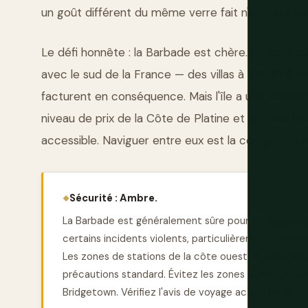
un goût différent du même verre fait n'importe où ai
Le défi honnête : la Barbade est chère. La côte oue
avec le sud de la France — des villas à 2 000 $ la 
facturent en conséquence. Mais l'île a une économi
niveau de prix de la Côte de Platine et le nivea
accessible. Naviguer entre eux est la compétence
Sécurité : Ambre.
La Barbade est généralement sûre pour les touristes
certains incidents violents, particulièrement à Brid
Les zones de stations de la côte ouest, la côte sud
précautions standard. Évitez les zones isolées la nui
Bridgetown. Vérifiez l'avis de voyage actuel de vot