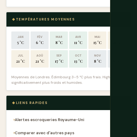
TEMPÉRATURES MOYENNES
JAN
FÉV
MAR
AVR
MAI
JUIN
5 °C
6 °C
8 °C
11 °C
15 °C
18 °C
JUL
AOÛ
SEP
OCT
NOV
DÉC
21 °C
21 °C
17 °C
13 °C
8 °C
6 °C
Moyennes de Londres. Édimbourg 3–5 °C plus frais. Highlands
significativement plus froids et humides.
LIENS RAPIDES
Alertes escroqueries Royaume-Uni
Comparer avec d'autres pays