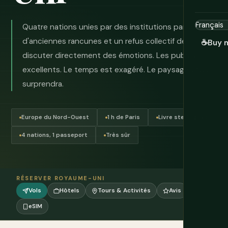
Quatre nations unies par des institutions partagées,
d'anciennes rancunes et un refus collectif de
☕
Buy 
discuter directement des émotions. Les pubs sont
excellents. Le temps est exagéré. Le paysage vous
surprendra.
Europe du Nord-Ouest
1 h de Paris
Livre sterling (£)
4 nations, 1 passeport
Très sûr
RÉSERVER ROYAUME-UNI
Vols
Hôtels
Tours & Activités
Avis
eSIM