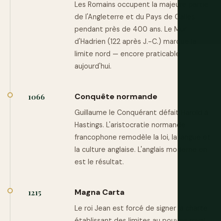
Les Romains occupent la majeure partie
de l'Angleterre et du Pays de Galles
pendant près de 400 ans. Le Mur
d'Hadrien (122 après J.-C.) marque la
limite nord — encore praticable
aujourd'hui.
Conquête normande
1066
Guillaume le Conquérant défait Harold à
Hastings. L'aristocratie normande
francophone remodèle la loi, la langue et
la culture anglaise. L'anglais moderne en
est le résultat.
Magna Carta
1215
Le roi Jean est forcé de signer la charte
établissant des limites au pouvoir royal.