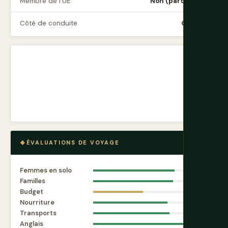
Membre de l'UE
Non (parti 2020)
Côté de conduite
Gauche
ÉVALUATIONS DE VOYAGE
Femmes en solo
9.0
Familles
8.8
Budget
5.5
Nourriture
8.2
Transports
8.4
Anglais
10.0