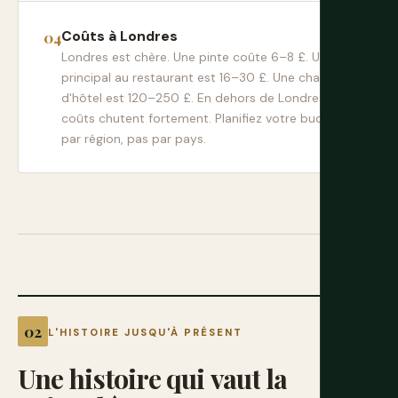
Coûts à Londres
Londres est chère. Une pinte coûte 6–8 £. Un plat
principal au restaurant est 16–30 £. Une chambre
d'hôtel est 120–250 £. En dehors de Londres, les
coûts chutent fortement. Planifiez votre budget
par région, pas par pays.
L'HISTOIRE JUSQU'À PRÉSENT
Une
histoire
qui
vaut
la