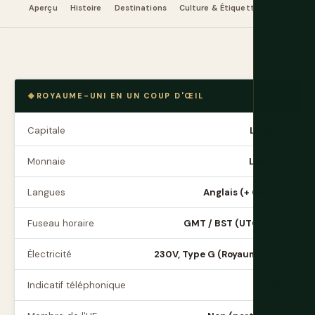
Aperçu
Histoire
Destinations
Culture & Étiquette
Nourriture
ROYAUME-UNI EN UN COUP D'ŒIL
Capitale
Londres
Monnaie
Livre (£)
Langues
Anglais (+ Gallois)
Fuseau horaire
GMT / BST (UTC±0/+1)
Électricité
230V, Type G (Royaume-Uni)
Indicatif téléphonique
+44