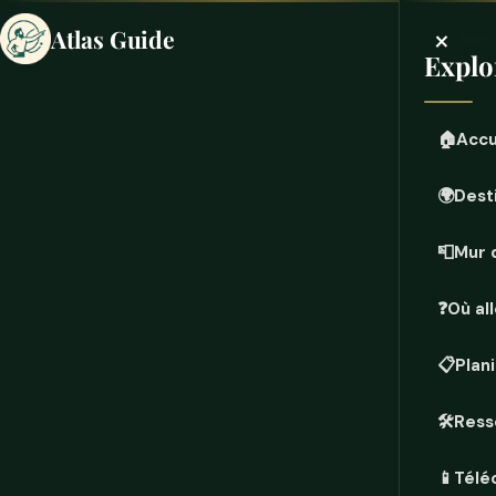
×
Atlas Guide
Explo
🏠
Accu
🌍
Dest
📮
Mur 
❓
Où all
📋
Plan
🛠️
Ress
📱
Télé