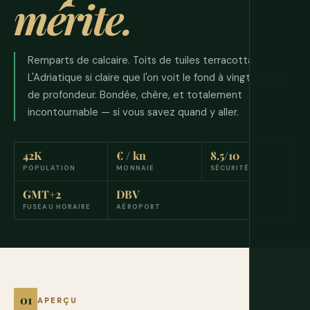
mérite.
Remparts de calcaire. Toits de tuiles terracotta.
L'Adriatique si claire que l'on voit le fond à vingt mètres
de profondeur. Bondée, chère, et totalement
incontournable — si vous savez quand y aller.
42K
€ / kn
8.5/10
POPULATION
MONNAIE
SÉCURITÉ
GMT+2
DBV
FUSEAU HORAIRE
AÉROPORT
APERÇU