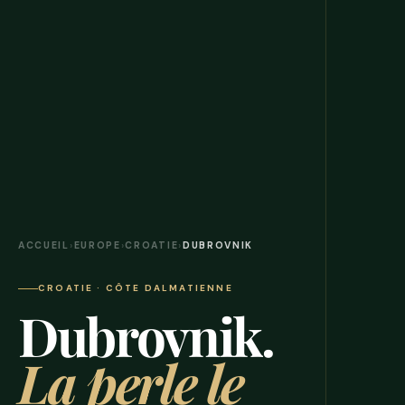
ACCUEIL
›
EUROPE
›
CROATIE
›
DUBROVNIK
CROATIE · CÔTE DALMATIENNE
Dubrovnik.
La perle le