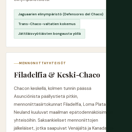
Jaguaarien elinympäristö (Defensores del Chaco)
Trans-Chaco-valtatien kokemus
Jättiläisvyötiäisten bongausta yöllä
MENNONIITTAYHTEISÖT
Filadelfia & Keski-Chaco
Chacon keskellä, kolmen tunnin päässä
Asunciónista päällystietä pitkin,
mennoniittasiirtokunnat Filadelfia, Loma Plata ja
Neuland kuuluvat maailman epätodennäköisimpiin
yhteisöihin. Saksankieliset mennoniittojen
jälkeläiset, jotka saapuivat Venäjältä ja Kanadasta