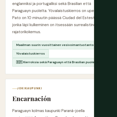
englanniksi ja portugaliksi sekä Brasilian että
Paraguayn puolelta. Yövalaistuskierros on upea.
Pato on 10 minuutin päässä Ciudad del Estestä,
jonka läpi kulkeminen on itsessään surrealistinen
rajatorikokemus.
Maailman suurin vuosittainen vesivoimantuotanto
Yövalaistuskierros
🇧🇷 Kierroksia sekä Paraguayn että Brasilian puolelta
JOKIKAUPUNKI
Encarnación
Paraguayn kolmas kaupunki Paraná-joella