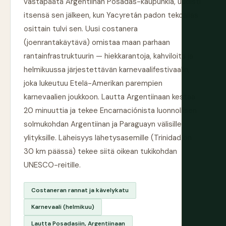
vastapäätä Argentiinan Posadas-kaupunkia, uudisti
itsensä sen jälkeen, kun Yacyretán padon tekoallas
osittain tulvi sen. Uusi costanera
(joenrantakäytävä) omistaa maan parhaan
rantainfrastruktuurin — hiekkarantoja, kahviloita ja
helmikuussa järjestettävän karnevaalifestivaalin,
joka lukeutuu Etelä-Amerikan parempien
karnevaalien joukkoon. Lautta Argentiinaan kestää
20 minuuttia ja tekee Encarnaciónista luonnollisen
solmukohdan Argentiinan ja Paraguayn välisille
ylityksille. Läheisyys lähetysasemille (Trinidad on
30 km päässä) tekee siitä oikean tukikohdan
UNESCO-reitille.
Costaneran rannat ja kävelykatu
Karnevaali (helmikuu)
Lautta Posadasiin, Argentiinaan