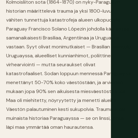
Kolmoisliiton sota (1864-1870) on nyky-Paraguayn
historian määrittelevä trauma ja yksi 1800-luvun
vähiten tunnettuja katastrofeja alueen ulkopuolella.
Paraguay Francisco Solano Lópezin johdolla kävi sotaa
samanaikaisesti Brasiliaa, Argentiinaa ja Uruguayta
vastaan. Syyt olivat monimutkaiset — Brasilian väliintulo
Uruguayssa, alueelliset kunnianhimot, poliittinen
virhearviointi — mutta seuraukset olivat
katastrofaaliset. Sodan loppuun mennessä Paraguay oli
menettänyt 50-70% koko väestöstään, ja arvioiden
mukaan jopa 90% sen aikuisesta miesväestöstä kuoli.
Maa oli miehitetty, nöyryytetty ja menetti alueita.
Väestön palautuminen kesti sukupolvia. Trauma ei ole
muinaista historiaa Paraguayssa — se on linssi, jonka
läpi maa ymmärtää oman haurautensa.