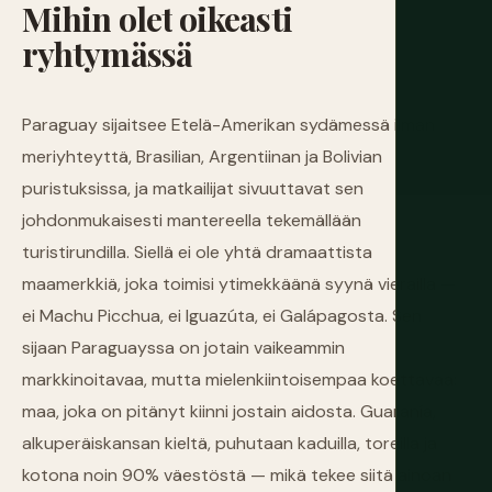
Mihin
olet
oikeasti
ryhtymässä
Paraguay sijaitsee Etelä-Amerikan sydämessä ilman
meriyhteyttä, Brasilian, Argentiinan ja Bolivian
puristuksissa, ja matkailijat sivuuttavat sen
johdonmukaisesti mantereella tekemällään
turistirundilla. Siellä ei ole yhtä dramaattista
maamerkkiä, joka toimisi ytimekkäänä syynä vierailla —
ei Machu Picchua, ei Iguazúta, ei Galápagosta. Sen
sijaan Paraguayssa on jotain vaikeammin
markkinoitavaa, mutta mielenkiintoisempaa koettavaa:
maa, joka on pitänyt kiinni jostain aidosta. Guaranía,
alkuperäiskansan kieltä, puhutaan kaduilla, toreilla ja
kotona noin 90% väestöstä — mikä tekee siitä ainoan