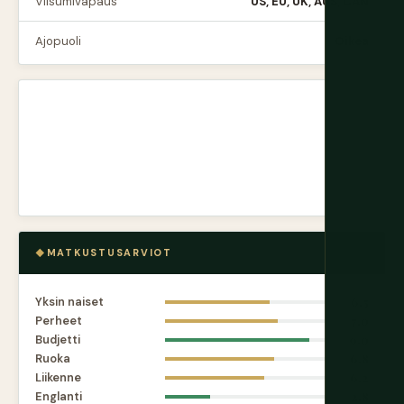
Viisumivapaus
US, EU, UK, AUS, CAN
Ajopuoli
Oikea
MATKUSTUSARVIOT
Yksin naiset
6.5
Perheet
7.0
Budjetti
9.0
Ruoka
6.8
Liikenne
6.2
Englanti
2.8