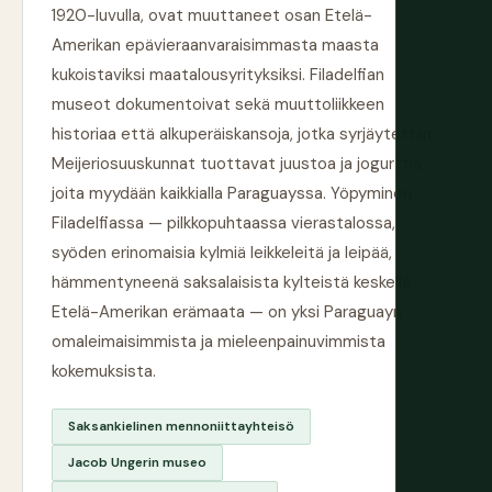
1920-luvulla, ovat muuttaneet osan Etelä-
Amerikan epävieraanvaraisimmasta maasta
kukoistaviksi maatalousyrityksiksi. Filadelfian
museot dokumentoivat sekä muuttoliikkeen
historiaa että alkuperäiskansoja, jotka syrjäytettiin.
Meijeriosuuskunnat tuottavat juustoa ja jogurttia,
joita myydään kaikkialla Paraguayssa. Yöpyminen
Filadelfiassa — pilkkopuhtaassa vierastalossa,
syöden erinomaisia kylmiä leikkeleitä ja leipää,
hämmentyneenä saksalaisista kylteistä keskellä
Etelä-Amerikan erämaata — on yksi Paraguayn
omaleimaisimmista ja mieleenpainuvimmista
kokemuksista.
Saksankielinen mennoniittayhteisö
Jacob Ungerin museo