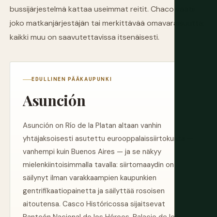
bussijärjestelmä kattaa useimmat reitit. Chaco vaatii
joko matkanjärjestäjän tai merkittävää omavaraisuutta;
kaikki muu on saavutettavissa itsenäisesti.
EDULLINEN PÄÄKAUPUNKI
Asunción
Asunción on Río de la Platan altaan vanhin
yhtäjaksoisesti asutettu eurooppalaissiirtokunta —
vanhempi kuin Buenos Aires — ja se näkyy
mielenkiintoisimmalla tavalla: siirtomaaydin on
säilynyt ilman varakkaampien kaupunkien
gentrifikaatiopainetta ja säilyttää rosoisen
aitoutensa. Casco Históricossa sijaitsevat