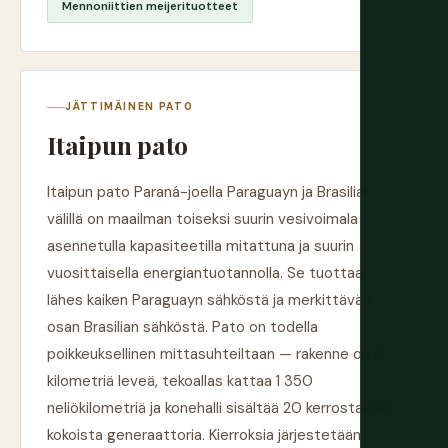
Mennoniittien meijerituotteet
JÄTTIMÄINEN PATO
Itaipun pato
Itaipun pato Paraná-joella Paraguayn ja Brasilian
välillä on maailman toiseksi suurin vesivoimala
asennetulla kapasiteetilla mitattuna ja suurin
vuosittaisella energiantuotannolla. Se tuottaa
lähes kaiken Paraguayn sähköstä ja merkittävän
osan Brasilian sähköstä. Pato on todella
poikkeuksellinen mittasuhteiltaan — rakenne on 8
kilometriä leveä, tekoallas kattaa 1 350
neliökilometriä ja konehalli sisältää 20 kerrostalojen
kokoista generaattoria. Kierroksia järjestetään