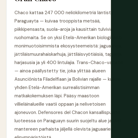
Chaco kattaa 247 000 neliökilometriä läntistä
Paraguayta — kuivaa trooppista metsää,
piikkipensasta, suola-aroja ja kausittain tulvivia
ruohomaita. Se on yksi Etelä-Amerikan biologisesti
monimuotoisimmista ekosysteemeistä: jaguaareja,
jättiläismuurahaiskarhuja, jättiläisvyötiäisiä, tappeja,
harjasusia ja yli 400 lintulajia. Trans-Chaco-valtatie
— ainoa päällystetty tie, joka ylittää alueen
Asunciónista Filadelfiaan ja Bolivian rajalle — kulkee
yhden Etelä-Amerikan surrealistisimman
matkakokemuksen läpi. Pääsy maastoon
villieläinalueille vaatii oppaan ja nelivetoisen
ajoneuvon. Defensores del Chacon kansallispuisto
luoteessa on Paraguayn suurin suojeltu alue ja yksi
mantereen parhaista jäljellä olevista jaguaarien
elinympäristöistä.