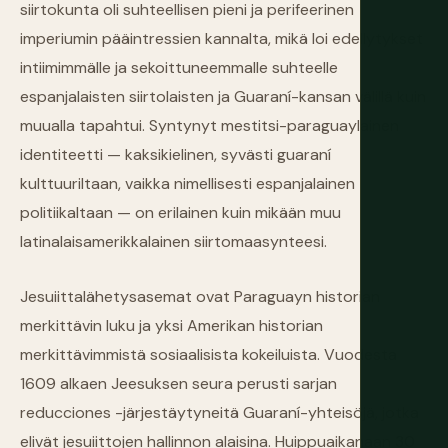
siirtokunta oli suhteellisen pieni ja perifeerinen
imperiumin pääintressien kannalta, mikä loi edellytykset
intiimimmälle ja sekoittuneemmalle suhteelle
espanjalaisten siirtolaisten ja Guaraní-kansan välillä kuin
muualla tapahtui. Syntynyt mestitsi-paraguaylainen
identiteetti — kaksikielinen, syvästi guaraní
kulttuuriltaan, vaikka nimellisesti espanjalainen
politiikaltaan — on erilainen kuin mikään muu
latinalaisamerikkalainen siirtomaasynteesi.
Jesuiittalähetysasemat ovat Paraguayn historian
merkittävin luku ja yksi Amerikan historian
merkittävimmistä sosiaalisista kokeiluista. Vuodesta
1609 alkaen Jeesuksen seura perusti sarjan
reducciones -järjestäytyneitä Guaraní-yhteisöjä, jotka
elivät jesuiittojen hallinnon alaisina. Huippuaikanaan 30