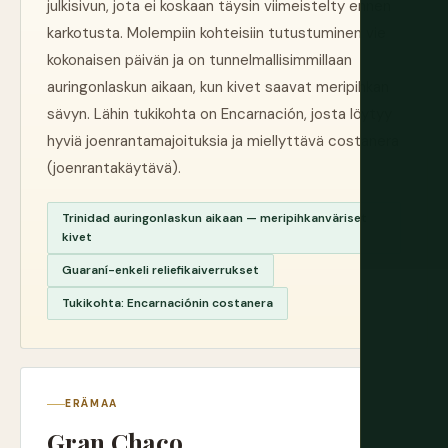
julkisivun, jota ei koskaan täysin viimeistelty ennen
karkotusta. Molempiin kohteisiin tutustuminen vie
kokonaisen päivän ja on tunnelmallisimmillaan
auringonlaskun aikaan, kun kivet saavat meripihkan
sävyn. Lähin tukikohta on Encarnación, josta löytyy
hyviä joenrantamajoituksia ja miellyttävä costanera
(joenrantakäytävä).
Trinidad auringonlaskun aikaan — meripihkanväriset
kivet
Guaraní-enkeli reliefikaiverrukset
Tukikohta: Encarnaciónin costanera
ERÄMAA
Gran Chaco