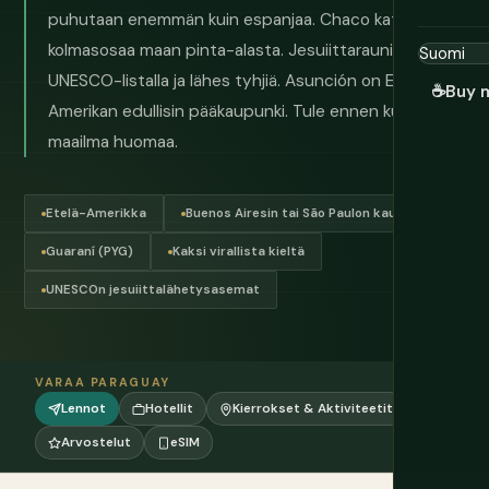
puhutaan enemmän kuin espanjaa. Chaco kattaa kaksi
kolmasosaa maan pinta-alasta. Jesuiittarauniot ovat
UNESCO-listalla ja lähes tyhjiä. Asunción on Etelä-
☕
Buy 
Amerikan edullisin pääkaupunki. Tule ennen kuin muu
maailma huomaa.
Etelä-Amerikka
Buenos Airesin tai São Paulon kautta
Guaraní (PYG)
Kaksi virallista kieltä
UNESCOn jesuiittalähetysasemat
VARAA PARAGUAY
Lennot
Hotellit
Kierrokset & Aktiviteetit
Arvostelut
eSIM