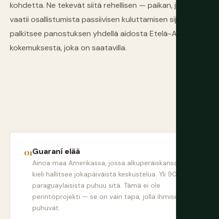
kohdetta. Ne tekevät siitä rehellisen — paikan, joka
vaatii osallistumista passiivisen kuluttamisen sijaan ja
palkitsee panostuksen yhdellä aidosta Etelä-Amerikan
kokemuksesta, joka on saatavilla.
Guaraní elää
Ainoa maa Amerikassa, jossa alkuperäiskansan
kieli hallitsee jokapäiväistä keskustelua. Yli 90%
paraguaylaisista puhuu sitä. Tämä ei ole
perintöprojekti — se on vain tapa, jolla ihmiset
puhuvat.