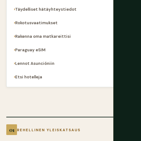
Täydelliset hätäyhteystiedot
Rokotusvaatimukset
Rakenna oma matkareittisi
Paraguay eSIM
Lennot Asuncióniin
Etsi hotelleja
REHELLINEN YLEISKATSAUS