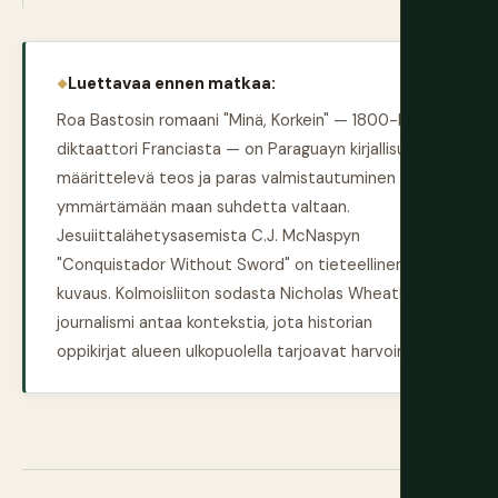
Luettavaa ennen matkaa:
Roa Bastosin romaani "Minä, Korkein" — 1800-luvun
diktaattori Franciasta — on Paraguayn kirjallisuuden
määrittelevä teos ja paras valmistautuminen
ymmärtämään maan suhdetta valtaan.
Jesuiittalähetysasemista C.J. McNaspyn
"Conquistador Without Sword" on tieteellinen
kuvaus. Kolmoisliiton sodasta Nicholas Wheatleyn
journalismi antaa kontekstia, jota historian
oppikirjat alueen ulkopuolella tarjoavat harvoin.