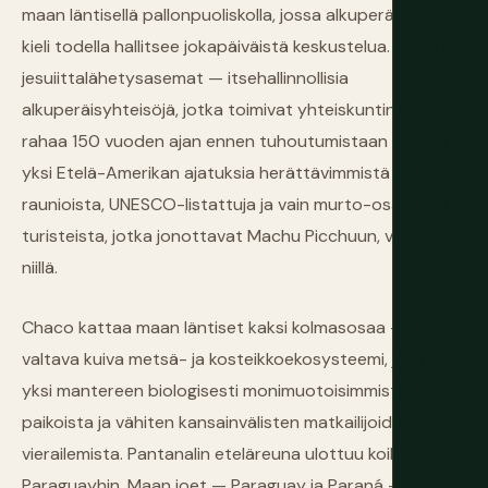
maan läntisellä pallonpuoliskolla, jossa alkuperäiskansan
kieli todella hallitsee jokapäiväistä keskustelua. Etelän
jesuiittalähetysasemat — itsehallinnollisia
alkuperäisyhteisöjä, jotka toimivat yhteiskuntina ilman
rahaa 150 vuoden ajan ennen tuhoutumistaan — ovat
yksi Etelä-Amerikan ajatuksia herättävimmistä
raunioista, UNESCO-listattuja ja vain murto-osa niistä
turisteista, jotka jonottavat Machu Picchuun, vierailee
niillä.
Chaco kattaa maan läntiset kaksi kolmasosaa —
valtava kuiva metsä- ja kosteikkoekosysteemi, joka on
yksi mantereen biologisesti monimuotoisimmista
paikoista ja vähiten kansainvälisten matkailijoiden
vierailemista. Pantanalin eteläreuna ulottuu koillis-
Paraguayhin. Maan joet — Paraguay ja Paraná —