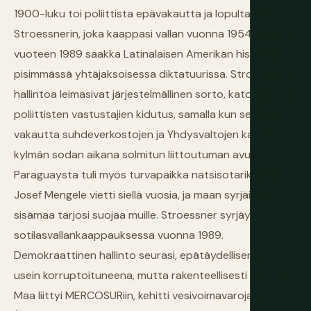
1900-luku toi poliittista epävakautta ja lopulta Alfredo
Stroessnerin, joka kaappasi vallan vuonna 1954 ja hallitsi
vuoteen 1989 saakka Latinalaisen Amerikan historian
pisimmässä yhtäjaksoisessa diktatuurissa. Stroessnerin
hallintoa leimasivat järjestelmällinen sorto, katoamiset ja
poliittisten vastustajien kidutus, samalla kun se ylläpiti
vakautta suhdeverkostojen ja Yhdysvaltojen kanssa
kylmän sodan aikana solmitun liittoutuman avulla.
Paraguaysta tuli myös turvapaikka natsisotarikollisille —
Josef Mengele vietti siellä vuosia, ja maan syrjäinen
sisämaa tarjosi suojaa muille. Stroessner syrjäytettiin
sotilasvallankaappauksessa vuonna 1989.
Demokraattinen hallinto seurasi, epätäydellisenä ja
usein korruptoituneena, mutta rakenteellisesti vakaana.
Maa liittyi MERCOSURiin, kehitti vesivoimavarojaan