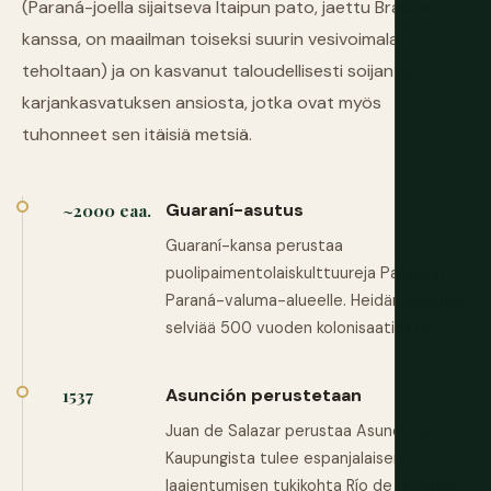
(Paraná-joella sijaitseva Itaipun pato, jaettu Brasilian
kanssa, on maailman toiseksi suurin vesivoimala
teholtaan) ja on kasvanut taloudellisesti soijan ja
karjankasvatuksen ansiosta, jotka ovat myös
tuhonneet sen itäisiä metsiä.
Guaraní-asutus
~2000 eaa.
Guaraní-kansa perustaa
puolipaimentolaiskulttuureja Paraguay-
Paraná-valuma-alueelle. Heidän kielensä
selviää 500 vuoden kolonisaatiosta.
Asunción perustetaan
1537
Juan de Salazar perustaa Asunciónin.
Kaupungista tulee espanjalaisen
laajentumisen tukikohta Río de la Platan