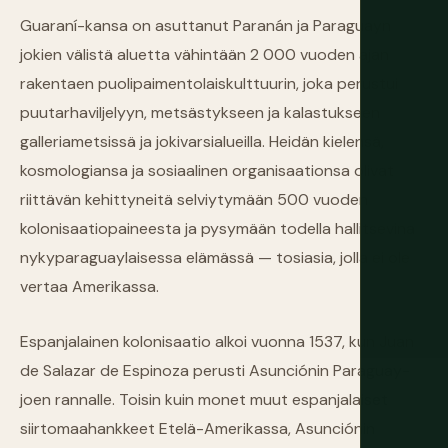
Guaraní-kansa on asuttanut Paranán ja Paraguayn
jokien välistä aluetta vähintään 2 000 vuoden ajan
rakentaen puolipaimentolaiskulttuurin, joka perustui
puutarhaviljelyyn, metsästykseen ja kalastukseen
galleriametsissä ja jokivarsialueilla. Heidän kielensä,
kosmologiansa ja sosiaalinen organisaationsa olivat
riittävän kehittyneitä selviytymään 500 vuoden
kolonisaatiopaineesta ja pysymään todella hallitsevina
nykyparaguaylaisessa elämässä — tosiasia, jolla ei ole
vertaa Amerikassa.
Espanjalainen kolonisaatio alkoi vuonna 1537, kun Juan
de Salazar de Espinoza perusti Asunciónin Paraguay-
joen rannalle. Toisin kuin monet muut espanjalaiset
siirtomaahankkeet Etelä-Amerikassa, Asunciónin