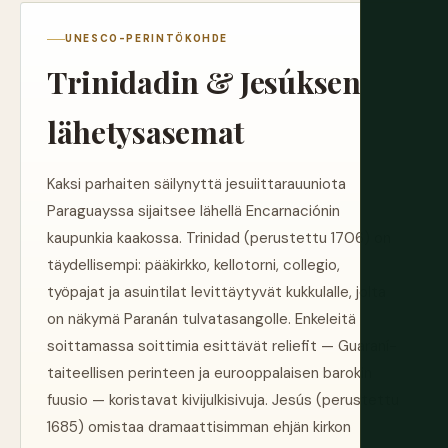
UNESCO-PERINTÖKOHDE
Trinidadin & Jesúksen
lähetysasemat
Kaksi parhaiten säilynyttä jesuiittarauuniota
Paraguayssa sijaitsee lähellä Encarnaciónin
kaupunkia kaakossa. Trinidad (perustettu 1706) on
täydellisempi: pääkirkko, kellotorni, collegio,
työpajat ja asuintilat levittäytyvät kukkulalle, jolta
on näkymä Paranán tulvatasangolle. Enkeleitä
soittamassa soittimia esittävät reliefit — Guaraní-
taiteellisen perinteen ja eurooppalaisen barokin
fuusio — koristavat kivijulkisivuja. Jesús (perustettu
1685) omistaa dramaattisimman ehjän kirkon