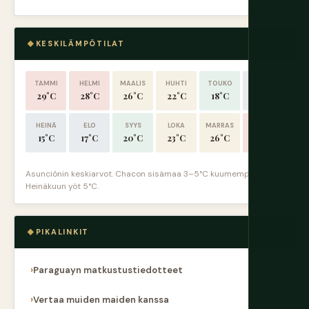
KESKILÄMPÖTILAT
TAMMI
HELMI
MAALIS
HUHTI
TOUKO
KESÄ
29°C
28°C
26°C
22°C
18°C
15°C
HEINÄ
ELO
SYYS
LOKA
MARRAS
JOULU
15°C
17°C
20°C
23°C
26°C
28°C
Asunciónin keskiarvot. Chacon sisämaa 3–5°C kuumempi kesällä.
Heinäkuun yöt 5°C.
PIKALINKIT
Paraguayn matkustustiedotteet
Vertaa muiden maiden kanssa