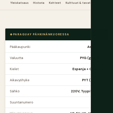
Yleiskatsaus
Historia
Kohteet
Kulttuuri & tavat
Ruoka & ju
PARAGUAY PÄHKINÄNKUORESSA
Pääkaupunki
Asunción
Valuutta
PYG (guaraní)
Kielet
Espanja + Guaraní
Aikavyöhyke
PYT (UTC-4)
Sähkö
220V, Tyypit A/B/C
Suuntanumero
+595