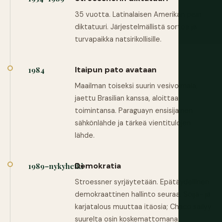
35 vuotta. Latinalaisen Amerikan pisin
diktatuuri. Järjestelmällistä sortoa ja
turvapaikka natsirikollisille.
Itaipun pato avataan
1984
Maailman toiseksi suurin vesivoimala,
jaettu Brasilian kanssa, aloittaa
toimintansa. Paraguayn ensisijainen
sähkönlähde ja tärkeä vientitulojen
lähde.
Demokratia
1989–nykyhetki
Stroessner syrjäytetään. Epätäydellinen
demokraattinen hallinto seuraa. Soija- ja
karjatalous muuttaa itäosia; Chaco säilyy
suurelta osin koskemattomana.