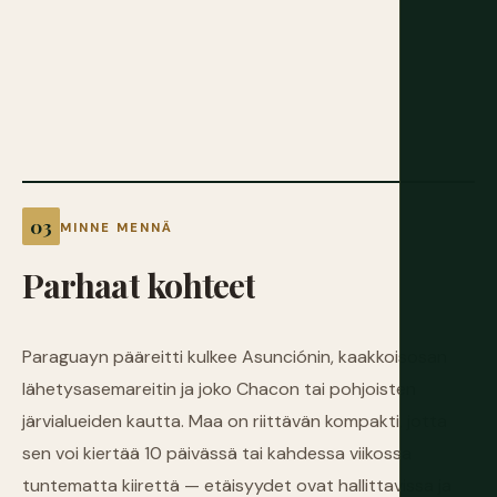
MINNE MENNÄ
Parhaat
kohteet
Paraguayn pääreitti kulkee Asunciónin, kaakkoisosan
lähetysasemareitin ja joko Chacon tai pohjoisten
järvialueiden kautta. Maa on riittävän kompakti, jotta
sen voi kiertää 10 päivässä tai kahdessa viikossa
tuntematta kiirettä — etäisyydet ovat hallittavissa ja