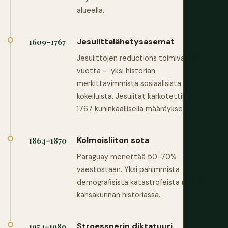
alueella.
Jesuiittalähetysasemat
1609–1767
Jesuiittojen reductions toimivat 158
vuotta — yksi historian
merkittävimmistä sosiaalisista
kokeiluista. Jesuiitat karkotettiin vuonna
1767 kuninkaallisella määräyksellä.
Kolmoisliiton sota
1864–1870
Paraguay menettää 50-70%
väestöstään. Yksi pahimmista
demografisista katastrofeista minkään
kansakunnan historiassa.
Stroessnerin diktatuuri
1954–1989