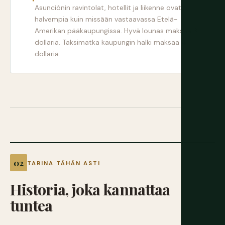
Asunciónin ravintolat, hotellit ja liikenne ovat
halvempia kuin missään vastaavassa Etelä-
Amerikan pääkaupungissa. Hyvä lounas maksaa 3
dollaria. Taksimatka kaupungin halki maksaa 4
dollaria.
TARINA TÄHÄN ASTI
Historia,
joka
kannattaa
tuntea