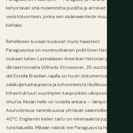
kehystävät sitä molemmilta puolilta ja antavat sille
vesistöluonteen, jonka sen sisämaantiede muutoin
kieltäisi.
Rehelliseen kuvaan kuuluvat myös haasteet.
Paraguayssa on monimutkainen poliittinen historia,
mukaan lukien Latinalaisen Amerikan historian pisin
diktaattorivalta (Alfredo Stroessner, 35 vuotta). Ciudad
del Estellä Brasilian rajalla on hyvin dokumentoitu maine
salakuljetuskaupasta ja kohonneesta rikollisuudesta.
Infrastruktuuri suurimpien kaupunkien ulkopuolella on
ohutta. Kesän helle on todella ankara — lämpötilat
Asunciónissa tammikuussa ylittävät säännöllisesti
40°C. Englannin kielen taito on minimaalista jopa
turistialueilla. Mikään näistä tee Paraguaysta huonoa