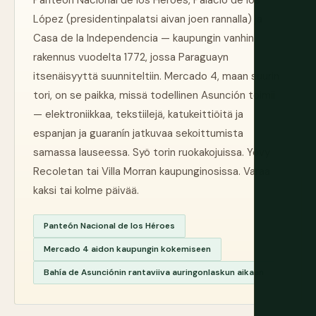
Panteón Nacional de los Héroes, Palacio de los
López (presidentinpalatsi aivan joen rannalla) ja
Casa de la Independencia — kaupungin vanhin
rakennus vuodelta 1772, jossa Paraguayn
itsenäisyyttä suunniteltiin. Mercado 4, maan suurin
tori, on se paikka, missä todellinen Asunción toimii
— elektroniikkaa, tekstiilejä, katukeittiöitä ja
espanjan ja guaranín jatkuvaa sekoittumista
samassa lauseessa. Syö torin ruokakojuissa. Yövy
Recoletan tai Villa Morran kaupunginosissa. Varaa
kaksi tai kolme päivää.
Panteón Nacional de los Héroes
Mercado 4 aidon kaupungin kokemiseen
Bahía de Asunciónin rantaviiva auringonlaskun aikaan