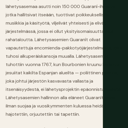
lähetysasemaa asutti noin 150 000 Guaraní-ihmistä,
jotka hallitsivat itseään, tuottivat poikkeuksellista
musiikkia ja käsityötä, viljelivät yhteisesti ja elivät
järjestelmässä, jossa ei ollut yksityisomaisuutta eikä
rahataloutta. Lähetysasemien Guaranít olivat
vapautettuja encomienda-pakkotyöjärjestelmästä, joka
tuhosi alkuperäiskansoja muualla. Lähetysasemat
tuhottiin vuonna 1767, kun Bourbonien kruunu karkotti
jesuiitat kaikilta Espanjan alueilta — poliittinen päätös,
joka johtui järjestön kasvavasta vallasta ja
itsenäisyydestä, ei lähetysprojektin epäonnistumisesta.
Lähetysasemien hallinnon alla eläneet Guaranít jäivät
ilman suojaa ja vuosikymmenten kuluessa heidät
hajotettiin, orjuutettiin tai tapettiin.