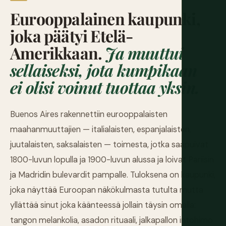
Eurooppalainen kaupunki,
joka päätyi Etelä-
Amerikkaan.
Ja muuttui
sellaiseksi, jota kumpikaan
ei olisi voinut tuottaa yksin.
Buenos Aires rakennettiin eurooppalaisten
maahanmuuttajien — italialaisten, espanjalaisten,
juutalaisten, saksalaisten — toimesta, jotka saapuivat
1800-luvun lopulla ja 1900-luvun alussa ja loivat Pariisin
ja Madridin bulevardit pampalle. Tuloksena on kaupunki,
joka näyttää Euroopan näkökulmasta tutulta mutta
yllättää sinut joka käänteessä jollain täysin omalla:
tangon melankolia, asadon rituaali, jalkapallon intohimo