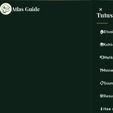
×
Atlas Guide
Tutus
🏠
Etus
🌍
Koht
📮
Matk
❓
Minne
📋
Suun
🛠️
Resu
📱
Hae 