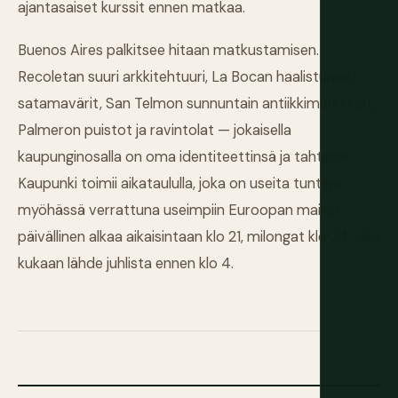
ajantasaiset kurssit ennen matkaa.
Buenos Aires palkitsee hitaan matkustamisen.
Recoletan suuri arkkitehtuuri, La Bocan haalistuneet
satamavärit, San Telmon sunnuntain antiikkimarkkinat,
Palmeron puistot ja ravintolat — jokaisella
kaupunginosalla on oma identiteettinsä ja tahtinsa.
Kaupunki toimii aikataululla, joka on useita tunteja
myöhässä verrattuna useimpiin Euroopan maihin:
päivällinen alkaa aikaisintaan klo 21, milongat klo 24, eikä
kukaan lähde juhlista ennen klo 4.