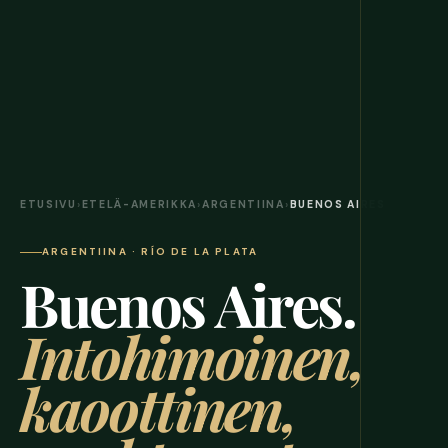
ETUSIVU
›
ETELÄ-AMERIKKA
›
ARGENTIINA
›
BUENOS AIRES
ARGENTIINA · RÍO DE LA PLATA
Buenos Aires.
Intohimoinen,
kaoottinen,