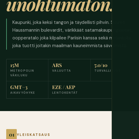
unohtumaton.
Kaupunki, joka keksi tangon ja täydellisti pihvin. Suuret
Haussmannin bulevardit, värikkäät satamakaupunginosat,
oopperatalo joka kilpailee Pariisin kanssa sekä melankolia,
joka tuotti joitakin maailman kauneimmista sävelmistä.
15M
ARS
7.0/10
METROPOLIN
VALUUTTA
TURVALLISUUS
VÄKILUKU
GMT−3
EZE / AEP
AIKAVYÖHYKE
LENTOKENTÄT
YLEISKATSAUS