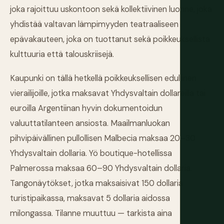
joka rajoittuu uskontoon sekä kollektiivinen luonne, joka
yhdistää valtavan lämpimyyden teatraaliseen
epävakauteen, joka on tuottanut sekä poikkeuksellista
kulttuuria että talouskriisejä.
Kaupunki on tällä hetkellä poikkeuksellisen edullinen
vierailijoille, jotka maksavat Yhdysvaltain dollareilla tai
euroilla Argentiinan hyvin dokumentoidun
valuuttatilanteen ansiosta. Maailmanluokan
pihvipäivällinen pullollisen Malbecia maksaa 20–30
Yhdysvaltain dollaria. Yö boutique-hotellissa
Palmerossa maksaa 60–90 Yhdysvaltain dollaria.
Tangonäytökset, jotka maksaisivat 150 dollaria
turistipaikassa, maksavat 5 dollaria aidossa
milongassa. Tilanne muuttuu — tarkista aina