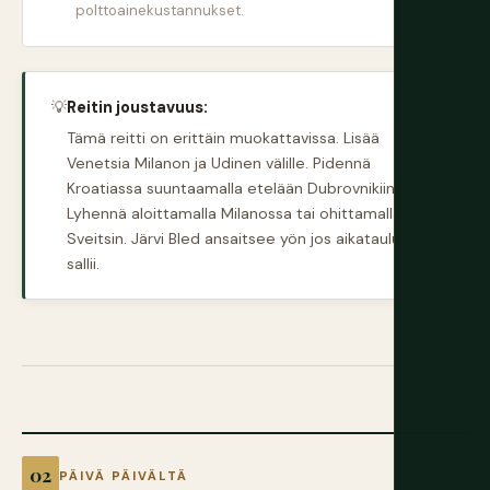
polttoainekustannukset.
💡
Reitin joustavuus:
Tämä reitti on erittäin muokattavissa. Lisää
Venetsia Milanon ja Udinen välille. Pidennä
Kroatiassa suuntaamalla etelään Dubrovnikiin.
Lyhennä aloittamalla Milanossa tai ohittamalla
Sveitsin. Järvi Bled ansaitsee yön jos aikataulusi
sallii.
PÄIVÄ PÄIVÄLTÄ