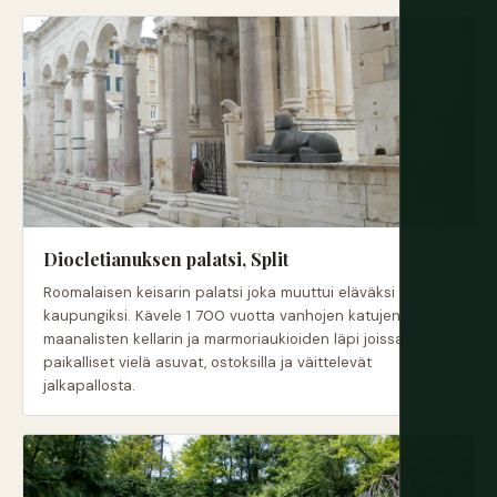
Diocletianuksen palatsi, Split
Roomalaisen keisarin palatsi joka muuttui eläväksi
kaupungiksi. Kävele 1 700 vuotta vanhojen katujen,
maanalisten kellarin ja marmoriaukioiden läpi joissa
paikalliset vielä asuvat, ostoksilla ja väittelevät
jalkapallosta.