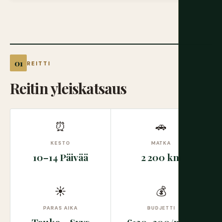
REITTI
Reitin yleiskatsaus
⏰
🚗
KESTO
MATKA
10–14 Päivää
2 200 km
☀
💰
PARAS AIKA
BUDJETTI