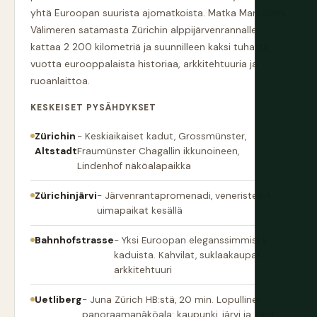
yhtä Euroopan suurista ajomatkoista. Matka Marseillen
Välimeren satamasta Zürichin alppijärvenrannalle
kattaa 2 200 kilometriä ja suunnilleen kaksi tuhatta
vuotta eurooppalaista historiaa, arkkitehtuuria ja
ruoanlaittoa.
KESKEISET PYSÄHDYKSET
Zürichin
- Keskiaikaiset kadut, Grossmünster,
Altstadt
Fraumünster Chagallin ikkunoineen,
Lindenhof näköalapaikka
Zürichinjärvi
- Järvenrantapromenadi, veneristeilyt,
uimapaikat kesällä
Bahnhofstrasse
- Yksi Euroopan eleganssimmista
kaduista. Kahvilat, suklaakaupat,
arkkitehtuuri
Uetliberg
- Juna Zürich HB:stä, 20 min. Lopullinen
panoraamanäköala: kaupunki, järvi ja Alpit