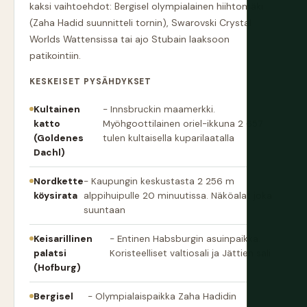
kaksi vaihtoehdot: Bergisel olympialainen hiihtomäki
(Zaha Hadid suunnitteli tornin), Swarovski Crystal
Worlds Wattensissa tai ajo Stubain laaksoon
patikointiin.
KESKEISET PYSÄHDYKSET
Kultainen
- Innsbruckin maamerkki.
katto
Myöhgoottilainen oriel-ikkuna 2 657
(Goldenes
tulen kultaisella kuparilaatalla
Dachl)
Nordkette
- Kaupungin keskustasta 2 256 m
köysirata
alppihuipulle 20 minuutissa. Näköalat joka
suuntaan
Keisarillinen
- Entinen Habsburgin asuinpaikka.
palatsi
Koristeelliset valtiosali ja Jättien sali
(Hofburg)
Bergisel
- Olympialaispaikka Zaha Hadidin