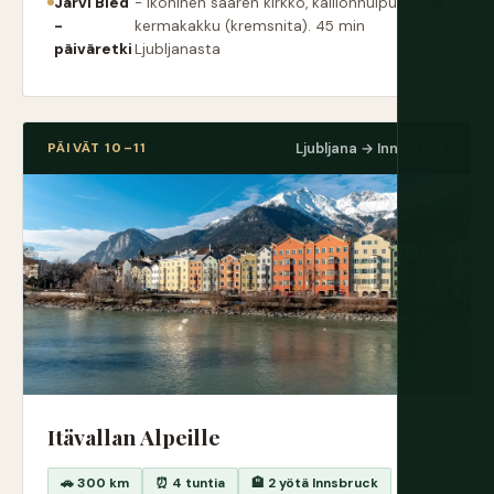
Järvi Bled
- Ikoninen saaren kirkko, kallionhuipun linna,
-
kermakakku (kremsnita). 45 min
päiväretki
Ljubljanasta
PÄIVÄT 10–11
Ljubljana → Innsbruck
Itävallan Alpeille
🚗 300 km
⏰ 4 tuntia
🏨 2 yötä Innsbruck