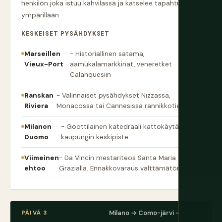
henkilön joka istuu kahvilassa ja katselee tapahtumia
ympärillään.
KESKEISET PYSÄHDYKSET
Marseillen
- Historiallinen satama,
Vieux-Port
aamukalamarkkinat, veneretket
Calanquesiin
Ranskan
- Valinnaiset pysähdykset Nizzassa,
Riviera
Monacossa tai Cannesissa rannikkotiellä
Milanon
- Goottilainen katedraali kattokäytävällä,
Duomo
kaupungin keskipiste
Viimeinen
- Da Vincin mestariteos Santa Maria delle
ehtoo
Grazialla. Ennakkovaraus välttämätön.
PÄIVÄ 3
Milano → Como-järvi → Udine