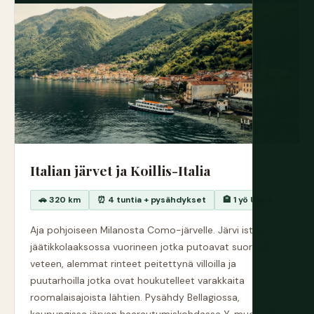
Italian järvet ja Koillis-Italia
🚗 320 km
⏰ 4 tuntia + pysähdykset
🏨 1 yö Udine
Aja pohjoiseen Milanosta Como-järvelle. Järvi istuu
jäätikkolaaksossa vuorineen jotka putoavat suoraan
veteen, alemmat rinteet peitettynä villoilla ja
puutarhoilla jotka ovat houkutelleet varakkaita
roomalaisajoista lähtien. Pysähdy Bellagiossa,