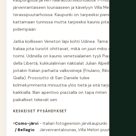
kaupungissa järven haarautumiskohdassa Y-muotoon,
järvenrantaiseen lounaaseen ja kävelyyn Villa Melzin
terassipuutarhoissa. Kaupunki on tarpeeksi pieni
kattamaan tunnissa mutta tarpeeksi kaunis pitääksesi
pidempään.
Jatka koilliseen Veneton läpi kohti Udinea. Tämä on osa
Italiaa jota turistit ohittavat, mikä on juuri miksi se
toimii. Udinella on kaunis venetsialainen tyyli Piazza
della Libertà, kukkulalinnan näköalat Julian Alpeille ja
joitakin Italian parhaita valkoviinejä (Friulano, Ribolla
Gialla). Prosciutto di San Daniele tulee
kolmekymmentä minuuttia ylös tietä ja sitä tarjoillaan
kaikkialla. Illan aperitivo piazzalla on tapa miten
paikalliset tekevät sen.
KESKEISET PYSÄHDYKSET
Como-järvi
- Italian fotogeenisin järvikaupunki.
/ Bellagio
Järvenrantalounas, Villa Melzin puutarhat