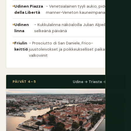
Udinen Piazza
- Venetsialainen tyyli aukio, pidetty
della Libertà
manner-Veneton kauneimpana
Udinen
- Kukkulalinna näköaloilla Julian Alpeille
linna
selkeänä päivänä
Friulin
- Prosciutto di San Daniele, Frico-
keittiö
juustoleivokset ja poikkeukselliset paikalliset
valkoviinit
PÄIVÄT 4–5
Udine → Trieste → Zadar