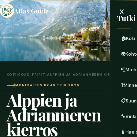
x
Atlas Guide
Tutki
🏠
Koti
🌍
Koht
📮
Matk
KOTI
›
ROAD TRIPIT
›
ALPPIEN JA ADRIANMEREN KIERROS
❓
Minn
MONIMAIDEN ROAD TRIP 2026
Alppien ja
📋
Suun
Adrianmeren
🔧
Vinki
kierros
📱
Hae 