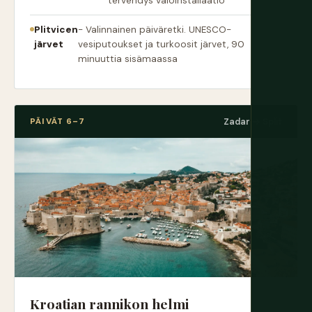
tervehdys valoinstallaatio
Plitvicen
- Valinnainen päiväretki. UNESCO-
järvet
vesiputoukset ja turkoosit järvet, 90
minuuttia sisämaassa
PÄIVÄT 6–7
Zadar → Split
Kroatian rannikon helmi