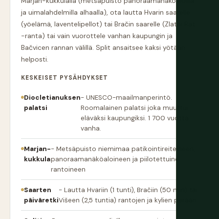
Marjan-kukkulalla (metsäpuisto panoraamanäköaloilla
ja uimalahdelmilla alhaalla), ota lautta Hvarin saarelle
(yöelämä, laventelipellot) tai Bračin saarelle (Zlatni Rat
-ranta) tai vain vuorottele vanhan kaupungin ja
Bačvicen rannan välillä. Split ansaitsee kaksi yötään
helposti.
KESKEISET PYSÄHDYKSET
Diocletianuksen
- UNESCO-maailmanperintö.
palatsi
Roomalainen palatsi joka muuttui
eläväksi kaupungiksi. 1 700 vuotta
vanha.
Marjan-
- Metsäpuisto niemimaa patikointireiteineen,
kukkula
panoraamanäköaloineen ja piilotettuine
rantoineen
Saarten
- Lautta Hvariin (1 tunti), Bračiin (50 min) tai
päiväretki
Višeen (2,5 tuntia) rantojen ja kylien perään