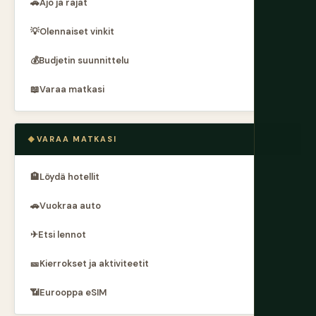
🚗
Ajo ja rajat
💡
Olennaiset vinkit
💰
Budjetin suunnittelu
📖
Varaa matkasi
VARAA MATKASI
🏨
Löydä hotellit
🚗
Vuokraa auto
✈
Etsi lennot
🎫
Kierrokset ja aktiviteetit
📶
Eurooppa eSIM