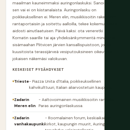
maailman kauneimmaksi auringonlaskuksi. Sanoi hän
sen vai ei on kiistanalaista. Auringonlasku on
poikkeuksellinen ei. Meren elin, musiikkisoitin rakennettu
rantaportaisiin ja soitettu aalloilla, tekee kokemuksesta
aidosti ainutlaatuisen. Päivä kaksi: ota veneretki
Kornatin saarille tai aja yhdeksänkymmentä minuuttia
sisämaahan Plitvicen järvien kansallispuistoon, jossa
kuusitoista terassijärveä vesiputouksineen oikeuttaa
jokaisen näkemäsi valokuvan.
KESKEISET PYSÄHDYKSET
Trieste
- Piazza Unita d'Italia, poikkeuksellinen
kahvikulttuuri, Italian aliarvostetuin kaupunki
Zadarin
- Aaltovoimainen musiikkisoitin rannalla.
Meren elin
Paras auringonlaskussa.
Zadarin
- Roomalainen forum, keskiaikaiset
vanhakaupunki
kirkot, kaupungin muurit, Auringon