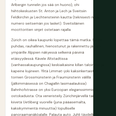
Arlbergin tunnelin jos sää on huono), ohi
hiihtokeskusten St. Anton ja Lech ja Sveitsiin
Feldkirchin ja Liechtensteinin kautta (teknisesti maa
numero seitsemän jos lasket). Sveitsiläinen
moottoritien vinjet ostetaan rajalla.
Zürich on oikea kaupunki lopettaa tämä matka. Se on
puhdas, rauhallinen, hienostunut ja rakennettu järven
ympärille Alppien näkyessä selkeinä päivinä
etäisyydessä. Kävele Altstadtissa
(vanhassakaupungissa) keskiaikaisine killan taloineen ja
kapeine kujineen. Ylitä Limmat-joki kaksinkertaisten
tornien Grossmünsterin ja Fraumünsterin välillä
(jälkimmäisessä on Chagallin lasimaalauksia).
Bahnhofstrasse on yksi Euroopan eleganssimmista
ostokaduista. Ota veneristeily Zürichinjärvellä tai
kiivetä Uetliberg vuorelle (juna pääasemalta,
kaksikymmentä minuuttia) lopulliselle
panoraamanäköalalle. Palauta auto. Juhli täydellistä