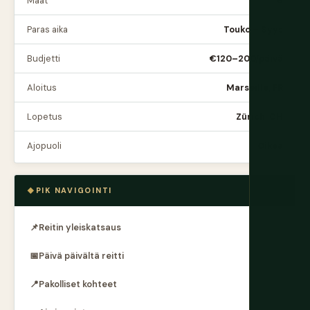
Maat
6
Paras aika
Touko – Syys
Budjetti
€120–200/päivä
Aloitus
Marseille, FR
Lopetus
Zürich, CH
Ajopuoli
Oikea
PIK NAVIGOINTI
📌
Reitin yleiskatsaus
📅
Päivä päivältä reitti
📍
Pakolliset kohteet