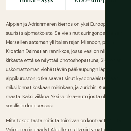
Touko – Syys
€120–200/päivä
Alppien ja Adrianmeren kierros on yksi Euroopan
suurista ajomatkoista. Se vie sinut auringonpaisteisen
Marseillen sataman yli Italian rajan Milanoon, pitkin
Kroatian Dalmatian rannikkoa, jossa vesi on niin
kirkasta että se näyttää photoshopattuna, Slovenian
uskomattoman viehättävän pääkaupungin läpi, yli
alppikurusten jotka saavat sinut kyseenalaistamaan
miksi lennät koskaan mihinkään, ja Zürichin. Kuusi
maata. Kaksi viikkoa. Yksi vuokra-auto josta olet
surullinen luopuessasi.
Mitä tekee tästä reitistä toimivan on kontrasti. Aloitat
Välimeren ja päädyt Alpeille, mutta siirtymät ovat