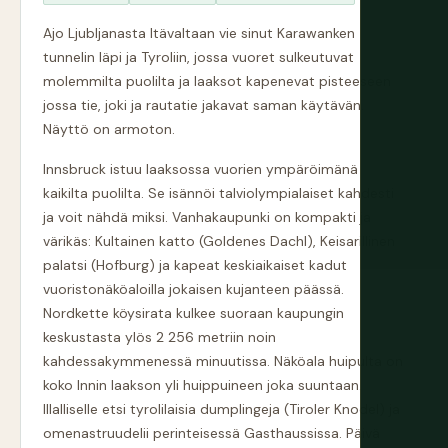
Ajo Ljubljanasta Itävaltaan vie sinut Karawanken
tunnelin läpi ja Tyroliin, jossa vuoret sulkeutuvat
molemmilta puolilta ja laaksot kapenevat pisteeseen
jossa tie, joki ja rautatie jakavat saman käytävän.
Näyttö on armoton.
Innsbruck istuu laaksossa vuorien ympäröimänä
kaikilta puolilta. Se isännöi talviolympialaiset kahdesti
ja voit nähdä miksi. Vanhakaupunki on kompakti ja
värikäs: Kultainen katto (Goldenes Dachl), Keisarillinen
palatsi (Hofburg) ja kapeat keskiaikaiset kadut
vuoristonäköaloilla jokaisen kujanteen päässä.
Nordkette köysirata kulkee suoraan kaupungin
keskustasta ylös 2 256 metriin noin
kahdessakymmenessä minuutissa. Näköala huipulta on
koko Innin laakson yli huippuineen joka suuntaan.
Illalliselle etsi tyrolilaisia dumplingeja (Tiroler Knodel) ja
omenastruudelii perinteisessä Gasthaussissa. Päivä