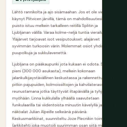
Lähtö rannikolta ja ajo sisämaahan. Jos et ole vielä
käynyt Plitvicen järvillä, tämä on mahdollisuutesi:
puisto istuu melkein tarkalleen reitillä Splitin ja
Ljubljanan välillä. Varaa kolme-neljä tuntia vierailulle.
Yläjärvet tarjoavat isot vesiputoukset; alajärvet
syvimmän turkoosin värin. Molemmat osiot yhdistää
puupolkuja ja sukkulavenettä.
Ljubljana on pääkaupunki jota kukaan ei odota. Se on
pieni (300 000 asukasta), melkein kokonaan
jalankulkijaystävällinen keskustassa ja rakennettu jokea
pitkin pajupuiden, kolmoissiltojen ja kahvilaterassien
reunustamana jotka täyttyvät iltapäivällä ja tyhjenevät
myöhään. Linna kukkulalla ylhäällä saavutetaan
funikulaarilla tai viidentoista minuutin kävelyllä ja antaa
näköalat Julian Alpeille selkeänä päivänä.
Keskusmarkkinat, suunniteltu Joze Plecnikin toimesta
(arkkitehti joka muotoili suurimman osan siitä mitä