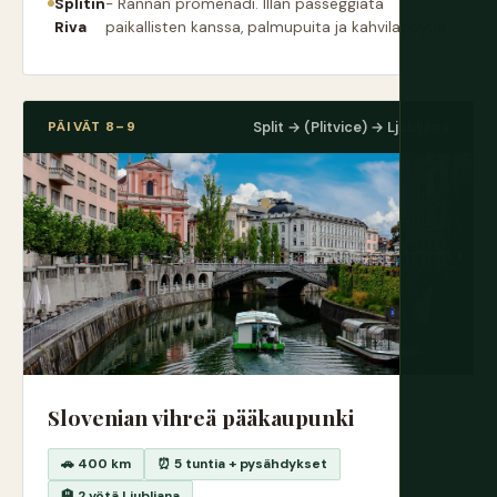
Splitin
- Rannan promenadi. Illan passeggiata
Riva
paikallisten kanssa, palmupuita ja kahvilapöytiä
PÄIVÄT 8–9
Split → (Plitvice) → Ljubljana
Slovenian vihreä pääkaupunki
🚗 400 km
⏰ 5 tuntia + pysähdykset
🏨 2 yötä Ljubljana