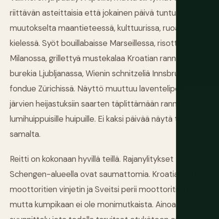
riittävän asteittaisia että jokainen päivä tuntuu aidolta
muutokselta maantieteessä, kulttuurissa, ruoassa ja
kielessä. Syöt bouillabaisse Marseillessa, risottia
Milanossa, grillettyä mustekalaa Kroatian rannikolla,
burekia Ljubljanassa, Wienin schnitzeliä Innsbruckissa ja
fondue Zürichissä. Näyttö muuttuu laventelipelloista
järvien heijastuksiin saarten täplittämään rannikkoon
lumihuippuisille huipuille. Ei kaksi päivää näytä tai tunnu
samalta.
Reitti on kokonaan hyvillä teillä. Rajanylitykset
Schengen-alueella ovat saumattomia. Kroatia vaatii
moottoritien vinjetin ja Sveitsi perii moottoritiestään,
mutta kumpikaan ei ole monimutkaista. Ainoa