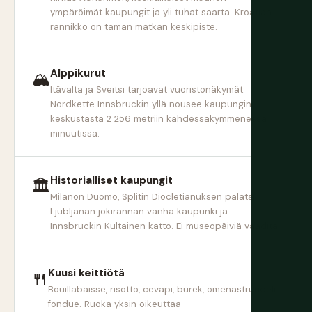
ympäröimät kaupungit ja yli tuhat saarta. Kroatian
rannikko on tämän matkan keskipiste.
Alppikurut
🏔
Itävalta ja Sveitsi tarjoavat vuoristonäkymät.
Nordkette Innsbruckin yllä nousee kaupungin
keskustasta 2 256 metriin kahdessakymmenessä
minuutissa.
Historialliset kaupungit
🏛
Milanon Duomo, Splitin Diocletianuksen palatsi,
Ljubljanan jokirannan vanha kaupunki ja
Innsbruckin Kultainen katto. Ei museopäiviä vaadita.
Kuusi keittiötä
🍴
Bouillabaisse, risotto, cevapi, burek, omenastruudeli,
fondue. Ruoka yksin oikeuttaa