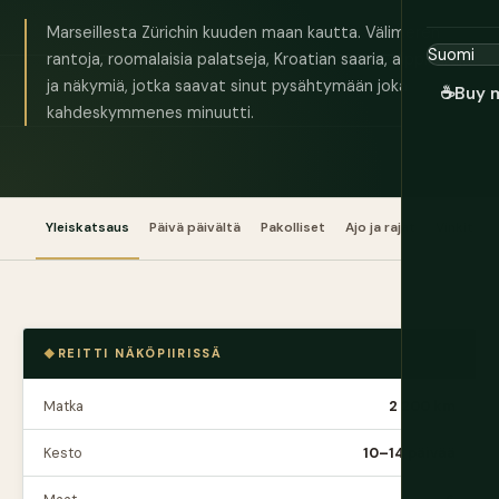
Marseillesta Zürichin kuuden maan kautta. Välimeren
rantoja, roomalaisia palatseja, Kroatian saaria, alppikuruja
ja näkymiä, jotka saavat sinut pysähtymään joka
☕
Buy 
kahdeskymmenes minuutti.
Yleiskatsaus
Päivä päivältä
Pakolliset
Ajo ja rajat
Vinkit
REITTI NÄKÖPIIRISSÄ
Matka
2 200 km
Kesto
10–14 päivää