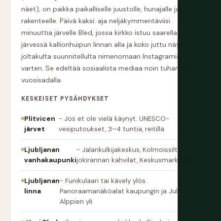
näet), on paikka paikalliselle juustolle, hunajalle ja
rakenteelle. Päivä kaksi: aja neljäkymmentäviisi
minuuttia järvelle Bled, jossa kirkko istuu saarella
järvessä kallionhuipun linnan alla ja koko juttu näyttää
joltakulta suunnitellulta nimenomaan Instagramia
varten. Se edeltää sosiaalista mediaa noin tuhannella
vuosisadalla.
KESKEISET PYSÄHDYKSET
Plitvicen
- Jos et ole vielä käynyt. UNESCO-
järvet
vesiputoukset, 3–4 tuntia, reitillä
Ljubljanan
- Jalankulkijakeskus, Kolmoissilta,
vanhakaupunki
jokirannan kahvilat, Keskusmarkkinat
Ljubljanan
- Funikulaari tai kävely ylös.
linna
Panoraamanäköalat kaupungin ja Julian
Alppien yli