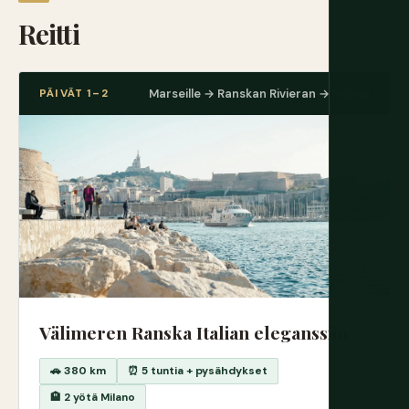
Reitti
PÄIVÄT 1–2
Marseille → Ranskan Rivieran → Milano
Välimeren Ranska Italian eleganssiin
🚗 380 km
⏰ 5 tuntia + pysähdykset
🏨 2 yötä Milano