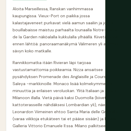
Aloita Marseillessa, Ranskan vanhimmassa
kaupungissa. Vieux-Port on paikka jossa
kalastajaveneet purkavat vielä aamun saaliin ja jossa
bouillabaisse maistuu parhaalta lounaalla Notre-Dame
de la Garden näköalalla kukkulalla ylhäällä. Kiivetä sinne
ennen lähtöä: panoraamanäkymä Välimeren yli asettaa
sävyn koko matkalle.
Rannikkomatka itään Rivieran läpi tarjoaa
vastustamattomia poikkeamia. Nizza ansaitsee
pysähdyksen Promenade des Anglaisille ja Cours
Saleya -markkinoille. Monaco lisää kolmekymmentä
minuuttia ja erilaisen veroluokan. Ylitä Italiaan ja saavu
Milanoon illalla. Vietä päivä kaksi Duomolla (kiivetä
kattoterasseille nähdäksesi Lombardian yli), näe
Leonardon Viimeinen ehtoo Santa Maria delle Grazialla
(varaa viikkoja etukäteen tai et pääse sisään) ja kävele
Galleria Vittorio Emanuele II:ssa. Milano palkitsee