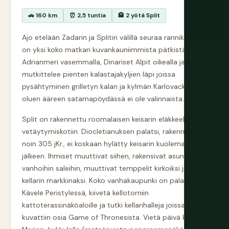
🚗 160 km
⏰ 2,5 tuntia
🏨 2 yötä Split
Ajo etelään Zadarin ja Splitin välillä seuraa rannikkoa ja
on yksi koko matkan kuvankauniimmista pätkistä.
Adrianmeri vasemmalla, Dinariset Alpit oikealla ja tie
mutkittelee pienten kalastajakyljien läpi joissa
pysähtyminen grilletyn kalan ja kylmän Karlovacko-
oluen ääreen satamapöydässä ei ole valinnaista.
Split on rakennettu roomalaisen keisarin eläkkeelle
vetäytymiskotiin. Diocletianuksen palatsi, rakennettu
noin 305 jKr., ei koskaan hylätty keisarin kuoleman
jälkeen. Ihmiset muuttivat siihen, rakensivat asuntoja
vanhoihin saleihin, muuttivat temppelit kirkoiksi ja
kellarin markkinaksi. Koko vanhakaupunki on palatsi.
Kävele Peristylessä, kiivetä kellotorniin
kattoterassinäköaloille ja tutki kellarihalleja joissa
kuvattiin osia Game of Thronesista. Vietä päivä kaksi