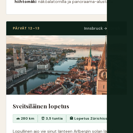
hiihtomäki
näköalatornilla ja panoraama-alustalla
PÄIVÄT 12–13
Innsbruck → Zürich
Sveitsiläinen lopetus
🚗 280 km
⏰ 3,5 tuntia
🏨 Lopetus Zürichissä
Lopullinen ajo vie sinut länteen Arlbergin solan läpi (tai