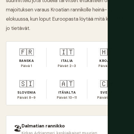
suunnittelu jota todella tarvitset etukäteen on
majoituksen varaus Kroatian rannikolle heinä- ja
elokuussa, kun loput Euroopasta löytää mitä kroaatit
jo tietävät.
🇫🇷
🇮🇹
🇭🇷
RANSKA
ITALIA
KROATIA
Päivä 1
Päivät 2–3
Päivät 4–7
🇸🇮
🇦🇹
🇨🇭
SLOVENIA
ITÄVALTA
SVEITSI
Päivät 8–9
Päivät 10–11
Päivät 12–13
Dalmatian rannikko
🏖
Kirkas Adrianmeri, keskiaikaiset muurien